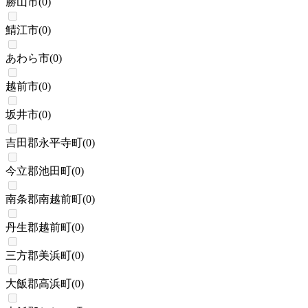
勝山市
(
0
)
鯖江市
(
0
)
あわら市
(
0
)
越前市
(
0
)
坂井市
(
0
)
吉田郡永平寺町
(
0
)
今立郡池田町
(
0
)
南条郡南越前町
(
0
)
丹生郡越前町
(
0
)
三方郡美浜町
(
0
)
大飯郡高浜町
(
0
)