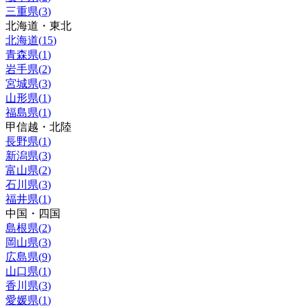
三重県
(
3
)
北海道・東北
北海道
(
15
)
青森県
(
1
)
岩手県
(
2
)
宮城県
(
3
)
山形県
(
1
)
福島県
(
1
)
甲信越・北陸
長野県
(
1
)
新潟県
(
3
)
富山県
(
2
)
石川県
(
3
)
福井県
(
1
)
中国・四国
島根県
(
2
)
岡山県
(
3
)
広島県
(
9
)
山口県
(
1
)
香川県
(
3
)
愛媛県
(
1
)