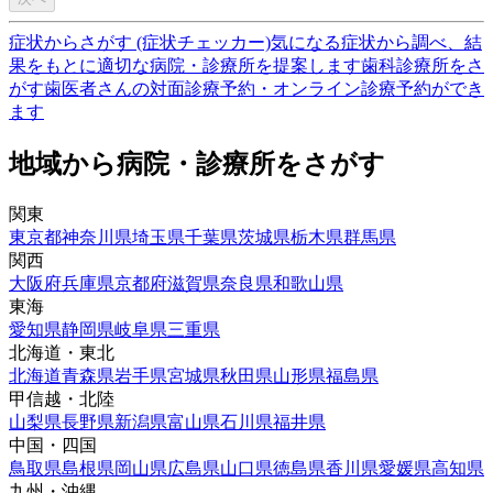
症状からさがす (症状チェッカー)
気になる症状から調べ、結
果をもとに適切な病院・診療所を提案します
歯科診療所をさ
がす
歯医者さんの対面診療予約・オンライン診療予約ができ
ます
地域から病院・診療所をさがす
関東
東京都
神奈川県
埼玉県
千葉県
茨城県
栃木県
群馬県
関西
大阪府
兵庫県
京都府
滋賀県
奈良県
和歌山県
東海
愛知県
静岡県
岐阜県
三重県
北海道・東北
北海道
青森県
岩手県
宮城県
秋田県
山形県
福島県
甲信越・北陸
山梨県
長野県
新潟県
富山県
石川県
福井県
中国・四国
鳥取県
島根県
岡山県
広島県
山口県
徳島県
香川県
愛媛県
高知県
九州・沖縄