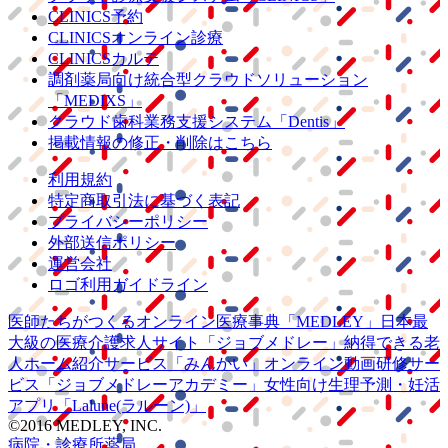
CLINICS予約
CLINICSオンライン診療
CLINICSカルテ
調剤薬局向け統合型クラウドソリューション
「MEDIXS」
クラウド歯科業務
支援システム
「Dentis」
掲載情報の修正・削除はこちら
利用規約
特定商取引法に基づく表記
プライバシーポリシー
外部送信ポリシー
運営会社
ロゴ利用ガイドライン
医師たちがつくる
オンライン医療事典
「MEDLEY」
日本最
大級の
医療介護求人サイト
「ジョブメドレー」
納得できる
老
人ホーム紹介サービス
「みんかい」
オンライン
動画研修サー
ビス
「ジョブメドレー
アカデミー」
女性向け
生理予測・妊活
アプリ
「Lalune(ラルーン)」
©2016 MEDLEY, INC.
病院・診療所
薬局