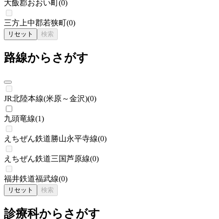
大飯郡おおい町
(
0
)
三方上中郡若狭町
(
0
)
リセット
検索
路線からさがす
JR北陸本線(米原～金沢)
(
0
)
九頭竜線
(
1
)
えちぜん鉄道勝山永平寺線
(
0
)
えちぜん鉄道三国芦原線
(
0
)
福井鉄道福武線
(
0
)
リセット
検索
診療科からさがす