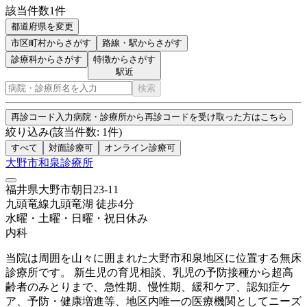
該当件数
1
件
都道府県を変更
市区町村
からさがす
路線・駅
からさがす
診療科からさがす
特徴からさがす
駅近
検索
再診コード入力
病院・診療所から再診コードを受け取った方はこちら
絞り込み
(該当件数:
1
件)
すべて
対面診療可
オンライン診療可
大野市和泉診療所
福井県大野市朝日23-11
九頭竜線
九頭竜湖
徒歩
4
分
水曜・土曜・日曜・祝日
休み
内科
当院は周囲を山々に囲まれた大野市和泉地区に位置する無床
診療所です。 新生児の育児相談、乳児の予防接種から超高
齢者のみとりまで、急性期、慢性期、緩和ケア、認知症ケ
ア、予防・健康増進等、地区内唯一の医療機関としてニーズ