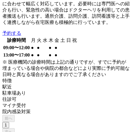
に合わせて幅広く対応しています。必要時には専門医への紹
介も行い、緊急性の高い場合はドクターヘリを利用しての患
者搬送も行います。通所介護、訪問介護、訪問看護等と上手
く連携しながら在宅医療も積極的に行っています。
予約する
診療時間
月
火
水
木
金
土
日
祝
09:00〜12:00
●
●
●
●
13:00〜17:00
●
●
●
●
※ 医療機関の診療時間は上記の通りですが、すでに予約が
埋まっている場合や病院の都合などにより実際に予約可能な
日時と異なる場合がありますのでご了承ください
特徴
駅近
駐車場あり
往診可
マイナ受付
院内感染対策
前へ
1
次へ