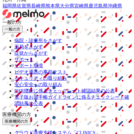
福岡県
佐賀県
長崎県
熊本県
大分県
宮崎県
鹿児島県
沖縄県
一般の方
一般の方
病院・診療所をさがす
薬局をさがす
症状からさがす
サポート
サポート環境
ビデオ通話の事前テスト
セキュリティの取り組み
安心安全への取り組み
PHR指針に係るチェックシート確認結果の公表
電子版お薬手帳ガイドラインに係るチェックシート確
認結果の公表
医療機関の方
医療機関の方
クラウド診療
支援システム
「CLINICS」