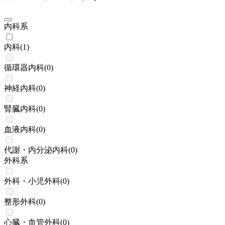
内科系
内科
(
1
)
循環器内科
(
0
)
神経内科
(
0
)
腎臓内科
(
0
)
血液内科
(
0
)
代謝・内分泌内科
(
0
)
外科系
外科・小児外科
(
0
)
整形外科
(
0
)
心臓・血管外科
(
0
)