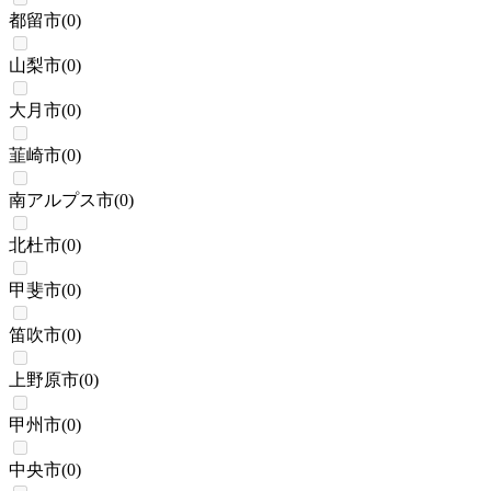
都留市
(
0
)
山梨市
(
0
)
大月市
(
0
)
韮崎市
(
0
)
南アルプス市
(
0
)
北杜市
(
0
)
甲斐市
(
0
)
笛吹市
(
0
)
上野原市
(
0
)
甲州市
(
0
)
中央市
(
0
)