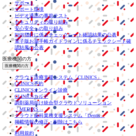
サポート
サポート環境
ビデオ通話の事前テスト
セキュリティの取り組み
安心安全への取り組み
PHR指針に係るチェックシート確認結果の公表
電子版お薬手帳ガイドラインに係るチェックシート確
認結果の公表
医療機関の方
医療機関の方
クラウド診療
支援システム
「CLINICS」
CLINICS予約
CLINICSオンライン診療
CLINICSカルテ
調剤薬局向け統合型クラウドソリューション
「MEDIXS」
クラウド歯科業務
支援システム
「Dentis」
掲載情報の修正・削除はこちら
利用規約