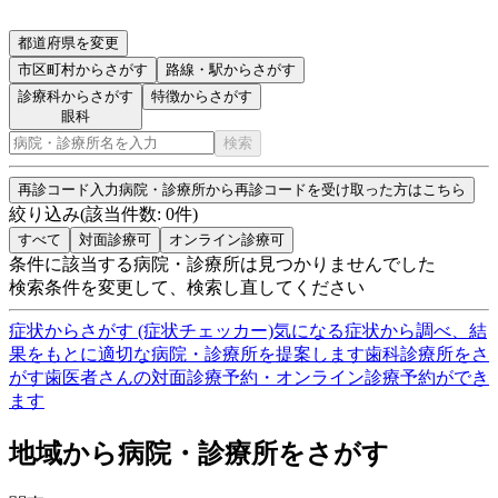
都道府県を変更
市区町村
からさがす
路線・駅
からさがす
診療科からさがす
特徴からさがす
眼科
検索
再診コード入力
病院・診療所から再診コードを受け取った方はこちら
絞り込み
(該当件数:
0
件)
すべて
対面診療可
オンライン診療可
条件に該当する病院・診療所は見つかりませんでした
検索条件を変更して、検索し直してください
症状からさがす (症状チェッカー)
気になる症状から調べ、結
果をもとに適切な病院・診療所を提案します
歯科診療所をさ
がす
歯医者さんの対面診療予約・オンライン診療予約ができ
ます
地域から病院・診療所をさがす