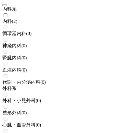
内科系
内科
(
2
)
循環器内科
(
0
)
神経内科
(
0
)
腎臓内科
(
0
)
血液内科
(
0
)
代謝・内分泌内科
(
0
)
外科系
外科・小児外科
(
0
)
整形外科
(
0
)
心臓・血管外科
(
0
)