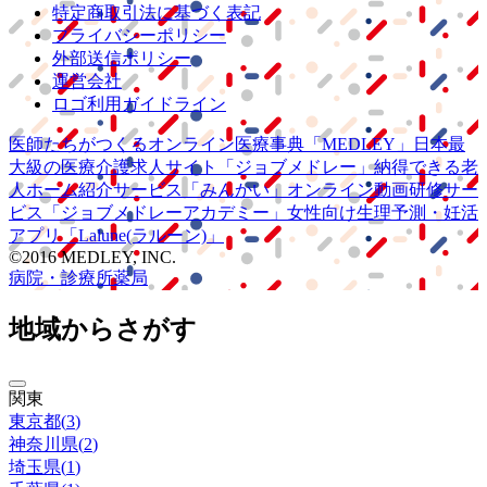
特定商取引法に基づく表記
プライバシーポリシー
外部送信ポリシー
運営会社
ロゴ利用ガイドライン
医師たちがつくる
オンライン医療事典
「MEDLEY」
日本最
大級の
医療介護求人サイト
「ジョブメドレー」
納得できる
老
人ホーム紹介サービス
「みんかい」
オンライン
動画研修サー
ビス
「ジョブメドレー
アカデミー」
女性向け
生理予測・妊活
アプリ
「Lalune(ラルーン)」
©2016 MEDLEY, INC.
病院・診療所
薬局
地域からさがす
関東
東京都
(
3
)
神奈川県
(
2
)
埼玉県
(
1
)