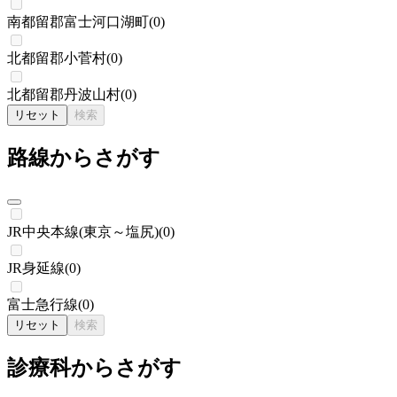
南都留郡富士河口湖町
(
0
)
北都留郡小菅村
(
0
)
北都留郡丹波山村
(
0
)
リセット
検索
路線からさがす
JR中央本線(東京～塩尻)
(
0
)
JR身延線
(
0
)
富士急行線
(
0
)
リセット
検索
診療科からさがす