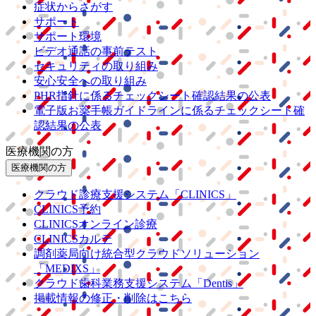
症状からさがす
サポート
サポート環境
ビデオ通話の事前テスト
セキュリティの取り組み
安心安全への取り組み
PHR指針に係るチェックシート確認結果の公表
電子版お薬手帳ガイドラインに係るチェックシート確
認結果の公表
医療機関の方
医療機関の方
クラウド診療
支援システム
「CLINICS」
CLINICS予約
CLINICSオンライン診療
CLINICSカルテ
調剤薬局向け統合型クラウドソリューション
「MEDIXS」
クラウド歯科業務
支援システム
「Dentis」
掲載情報の修正・削除はこちら