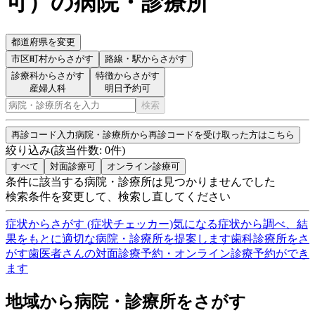
可
）
の病院・診療所
都道府県を変更
市区町村
からさがす
路線・駅
からさがす
診療科からさがす
特徴からさがす
産婦人科
明日予約可
検索
再診コード入力
病院・診療所から再診コードを受け取った方はこちら
絞り込み
(該当件数:
0
件)
すべて
対面診療可
オンライン診療可
条件に該当する病院・診療所は見つかりませんでした
検索条件を変更して、検索し直してください
症状からさがす (症状チェッカー)
気になる症状から調べ、結
果をもとに適切な病院・診療所を提案します
歯科診療所をさ
がす
歯医者さんの対面診療予約・オンライン診療予約ができ
ます
地域から病院・診療所をさがす