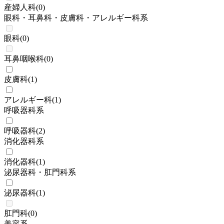
産婦人科
(
0
)
眼科・耳鼻科・皮膚科・アレルギー科系
眼科
(
0
)
耳鼻咽喉科
(
0
)
皮膚科
(
1
)
アレルギー科
(
1
)
呼吸器科系
呼吸器科
(
2
)
消化器科系
消化器科
(
1
)
泌尿器科・肛門科系
泌尿器科
(
1
)
肛門科
(
0
)
美容系