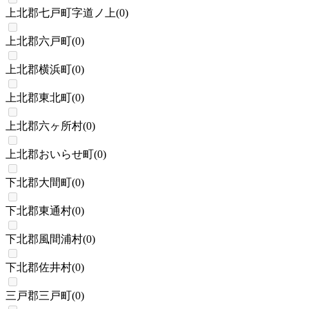
上北郡七戸町字道ノ上
(
0
)
上北郡六戸町
(
0
)
上北郡横浜町
(
0
)
上北郡東北町
(
0
)
上北郡六ヶ所村
(
0
)
上北郡おいらせ町
(
0
)
下北郡大間町
(
0
)
下北郡東通村
(
0
)
下北郡風間浦村
(
0
)
下北郡佐井村
(
0
)
三戸郡三戸町
(
0
)