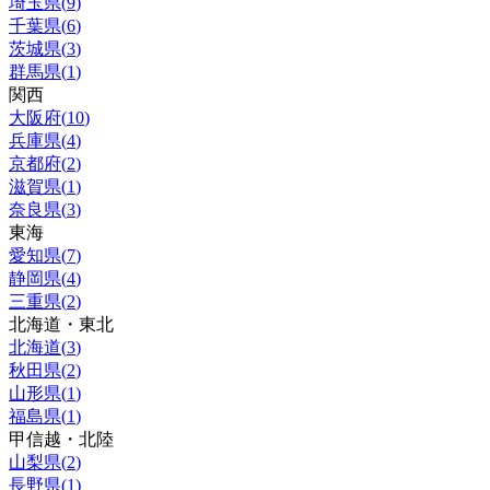
埼玉県
(
9
)
千葉県
(
6
)
茨城県
(
3
)
群馬県
(
1
)
関西
大阪府
(
10
)
兵庫県
(
4
)
京都府
(
2
)
滋賀県
(
1
)
奈良県
(
3
)
東海
愛知県
(
7
)
静岡県
(
4
)
三重県
(
2
)
北海道・東北
北海道
(
3
)
秋田県
(
2
)
山形県
(
1
)
福島県
(
1
)
甲信越・北陸
山梨県
(
2
)
長野県
(
1
)