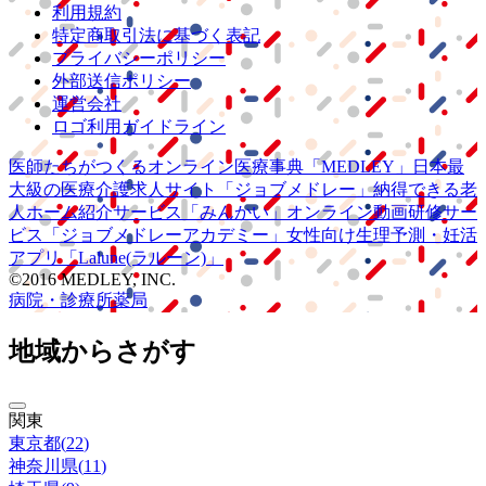
利用規約
特定商取引法に基づく表記
プライバシーポリシー
外部送信ポリシー
運営会社
ロゴ利用ガイドライン
医師たちがつくる
オンライン医療事典
「MEDLEY」
日本最
大級の
医療介護求人サイト
「ジョブメドレー」
納得できる
老
人ホーム紹介サービス
「みんかい」
オンライン
動画研修サー
ビス
「ジョブメドレー
アカデミー」
女性向け
生理予測・妊活
アプリ
「Lalune(ラルーン)」
©2016 MEDLEY, INC.
病院・診療所
薬局
地域からさがす
関東
東京都
(
22
)
神奈川県
(
11
)