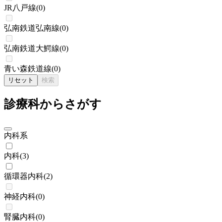
JR八戸線
(
0
)
弘南鉄道弘南線
(
0
)
弘南鉄道大鰐線
(
0
)
青い森鉄道線
(
0
)
リセット
検索
診療科からさがす
内科系
内科
(
3
)
循環器内科
(
2
)
神経内科
(
0
)
腎臓内科
(
0
)