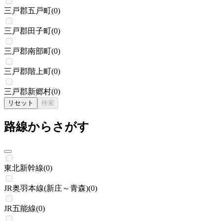
三戸郡五戸町
(
0
)
三戸郡田子町
(
0
)
三戸郡南部町
(
0
)
三戸郡階上町
(
0
)
三戸郡新郷村
(
0
)
リセット
検索
路線からさがす
東北新幹線
(
0
)
JR奥羽本線(新庄～青森)
(
0
)
JR五能線
(
0
)