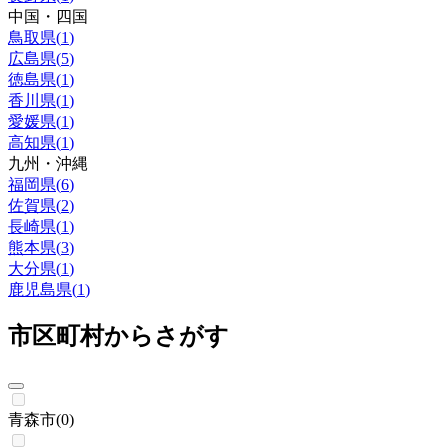
中国・四国
鳥取県
(
1
)
広島県
(
5
)
徳島県
(
1
)
香川県
(
1
)
愛媛県
(
1
)
高知県
(
1
)
九州・沖縄
福岡県
(
6
)
佐賀県
(
2
)
長崎県
(
1
)
熊本県
(
3
)
大分県
(
1
)
鹿児島県
(
1
)
市区町村からさがす
青森市
(
0
)