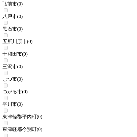
弘前市
(
0
)
八戸市
(
0
)
黒石市
(
0
)
五所川原市
(
0
)
十和田市
(
0
)
三沢市
(
0
)
むつ市
(
0
)
つがる市
(
0
)
平川市
(
0
)
東津軽郡平内町
(
0
)
東津軽郡今別町
(
0
)