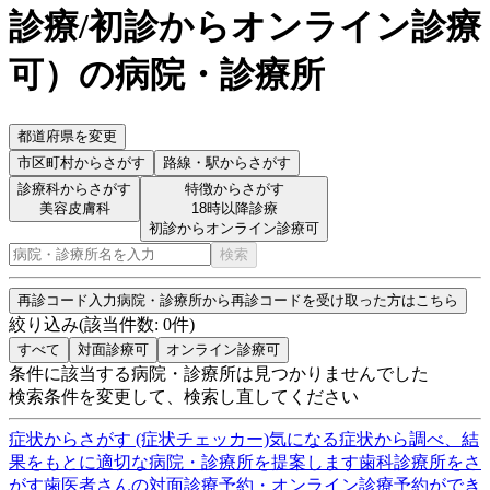
診療/初診からオンライン診療
可
）
の病院・診療所
都道府県を変更
市区町村
からさがす
路線・駅
からさがす
診療科からさがす
特徴からさがす
美容皮膚科
18時以降診療
初診からオンライン診療可
検索
再診コード入力
病院・診療所から再診コードを受け取った方はこちら
絞り込み
(該当件数:
0
件)
すべて
対面診療可
オンライン診療可
条件に該当する病院・診療所は見つかりませんでした
検索条件を変更して、検索し直してください
症状からさがす (症状チェッカー)
気になる症状から調べ、結
果をもとに適切な病院・診療所を提案します
歯科診療所をさ
がす
歯医者さんの対面診療予約・オンライン診療予約ができ