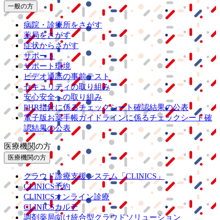
一般の方
病院・診療所をさがす
薬局をさがす
症状からさがす
サポート
サポート環境
ビデオ通話の事前テスト
セキュリティの取り組み
安心安全への取り組み
PHR指針に係るチェックシート確認結果の公表
電子版お薬手帳ガイドラインに係るチェックシート確
認結果の公表
医療機関の方
医療機関の方
クラウド診療
支援システム
「CLINICS」
CLINICS予約
CLINICSオンライン診療
CLINICSカルテ
調剤薬局向け統合型クラウドソリューション