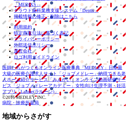
「MEDIXS」
クラウド歯科業務
支援システム
「Dentis」
掲載情報の修正・削除はこちら
利用規約
特定商取引法に基づく表記
プライバシーポリシー
外部送信ポリシー
運営会社
ロゴ利用ガイドライン
医師たちがつくる
オンライン医療事典
「MEDLEY」
日本最
大級の
医療介護求人サイト
「ジョブメドレー」
納得できる
老
人ホーム紹介サービス
「みんかい」
オンライン
動画研修サー
ビス
「ジョブメドレー
アカデミー」
女性向け
生理予測・妊活
アプリ
「Lalune(ラルーン)」
©2016 MEDLEY, INC.
病院・診療所
薬局
地域からさがす