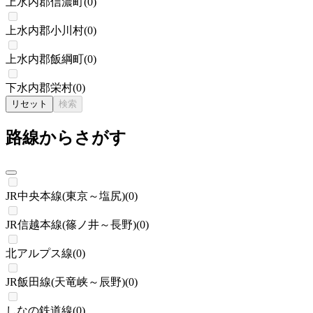
上水内郡信濃町
(
0
)
上水内郡小川村
(
0
)
上水内郡飯綱町
(
0
)
下水内郡栄村
(
0
)
リセット
検索
路線からさがす
JR中央本線(東京～塩尻)
(
0
)
JR信越本線(篠ノ井～長野)
(
0
)
北アルプス線
(
0
)
JR飯田線(天竜峡～辰野)
(
0
)
しなの鉄道線
(
0
)