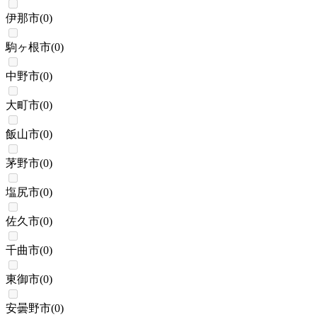
伊那市
(
0
)
駒ヶ根市
(
0
)
中野市
(
0
)
大町市
(
0
)
飯山市
(
0
)
茅野市
(
0
)
塩尻市
(
0
)
佐久市
(
0
)
千曲市
(
0
)
東御市
(
0
)
安曇野市
(
0
)