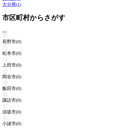
大分県
(
1
)
市区町村からさがす
長野市
(
0
)
松本市
(
0
)
上田市
(
0
)
岡谷市
(
0
)
飯田市
(
0
)
諏訪市
(
0
)
須坂市
(
0
)
小諸市
(
0
)