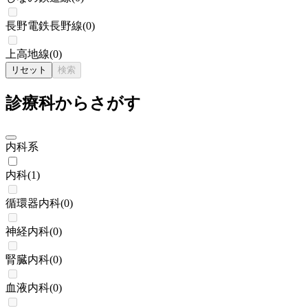
長野電鉄長野線
(
0
)
上高地線
(
0
)
リセット
検索
診療科からさがす
内科系
内科
(
1
)
循環器内科
(
0
)
神経内科
(
0
)
腎臓内科
(
0
)
血液内科
(
0
)