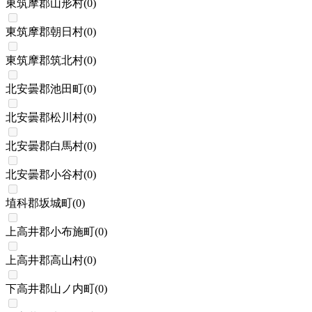
東筑摩郡山形村
(
0
)
東筑摩郡朝日村
(
0
)
東筑摩郡筑北村
(
0
)
北安曇郡池田町
(
0
)
北安曇郡松川村
(
0
)
北安曇郡白馬村
(
0
)
北安曇郡小谷村
(
0
)
埴科郡坂城町
(
0
)
上高井郡小布施町
(
0
)
上高井郡高山村
(
0
)
下高井郡山ノ内町
(
0
)