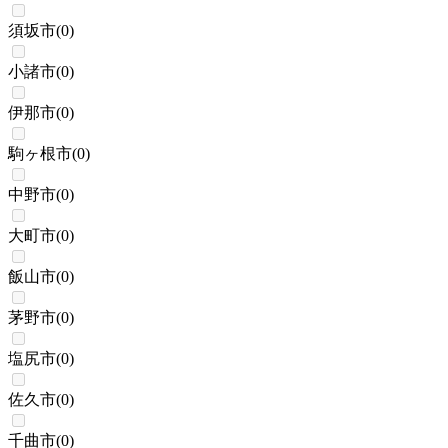
須坂市
(
0
)
小諸市
(
0
)
伊那市
(
0
)
駒ヶ根市
(
0
)
中野市
(
0
)
大町市
(
0
)
飯山市
(
0
)
茅野市
(
0
)
塩尻市
(
0
)
佐久市
(
0
)
千曲市
(
0
)