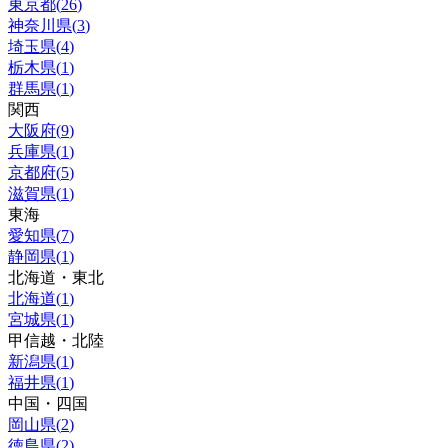
東京都
(
26
)
神奈川県
(
3
)
埼玉県
(
4
)
栃木県
(
1
)
群馬県
(
1
)
関西
大阪府
(
9
)
兵庫県
(
1
)
京都府
(
5
)
滋賀県
(
1
)
東海
愛知県
(
7
)
静岡県
(
1
)
北海道・東北
北海道
(
1
)
宮城県
(
1
)
甲信越・北陸
新潟県
(
1
)
福井県
(
1
)
中国・四国
岡山県
(
2
)
徳島県
(
2
)