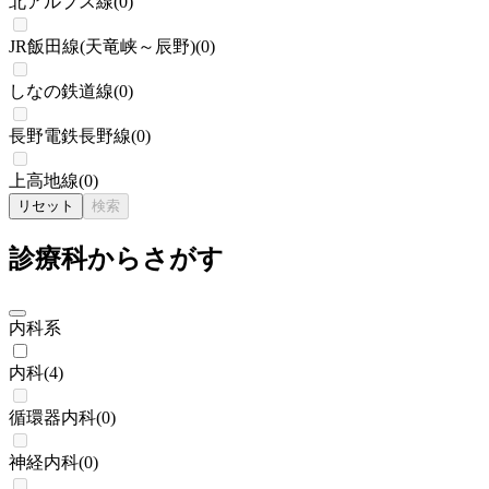
北アルプス線
(
0
)
JR飯田線(天竜峡～辰野)
(
0
)
しなの鉄道線
(
0
)
長野電鉄長野線
(
0
)
上高地線
(
0
)
リセット
検索
診療科からさがす
内科系
内科
(
4
)
循環器内科
(
0
)
神経内科
(
0
)