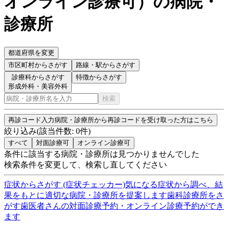
オンライン診療可
）
の病院・
診療所
都道府県を変更
市区町村
からさがす
路線・駅
からさがす
診療科からさがす
特徴からさがす
形成外科・美容外科
検索
再診コード入力
病院・診療所から再診コードを受け取った方はこちら
絞り込み
(該当件数:
0
件)
すべて
対面診療可
オンライン診療可
条件に該当する病院・診療所は見つかりませんでした
検索条件を変更して、検索し直してください
症状からさがす (症状チェッカー)
気になる症状から調べ、結
果をもとに適切な病院・診療所を提案します
歯科診療所をさ
がす
歯医者さんの対面診療予約・オンライン診療予約ができ
ます