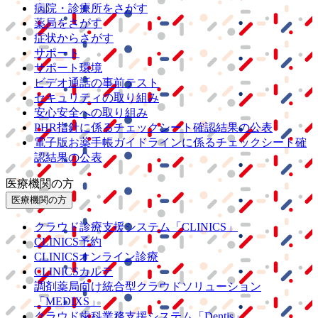
病院・診療所をさがす
薬局をさがす
症状からさがす
サポート
サポート環境
ビデオ通話の事前テスト
セキュリティの取り組み
安心安全への取り組み
PHR指針に係るチェックシート確認結果の公表
電子版お薬手帳ガイドラインに係るチェックシート確
認結果の公表
医療機関の方
医療機関の方
クラウド診療
支援システム
「CLINICS」
CLINICS予約
CLINICSオンライン診療
CLINICSカルテ
調剤薬局向け統合型クラウドソリューション
「MEDIXS」
クラウド歯科業務
支援システム
「Dentis」