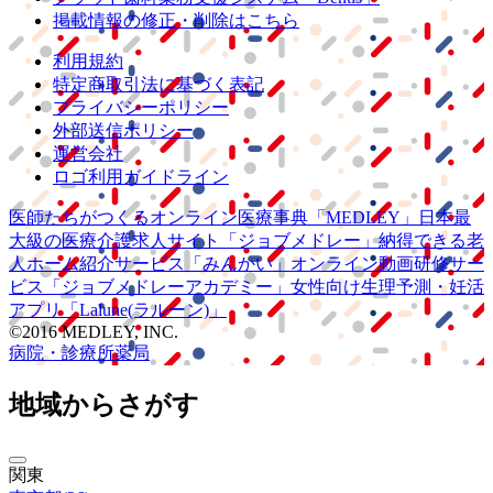
掲載情報の修正・削除はこちら
利用規約
特定商取引法に基づく表記
プライバシーポリシー
外部送信ポリシー
運営会社
ロゴ利用ガイドライン
医師たちがつくる
オンライン医療事典
「MEDLEY」
日本最
大級の
医療介護求人サイト
「ジョブメドレー」
納得できる
老
人ホーム紹介サービス
「みんかい」
オンライン
動画研修サー
ビス
「ジョブメドレー
アカデミー」
女性向け
生理予測・妊活
アプリ
「Lalune(ラルーン)」
©2016 MEDLEY, INC.
病院・診療所
薬局
地域からさがす
関東