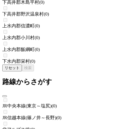
下高井郡木島平村
(
0
)
下高井郡野沢温泉村
(
0
)
上水内郡信濃町
(
0
)
上水内郡小川村
(
0
)
上水内郡飯綱町
(
0
)
下水内郡栄村
(
0
)
リセット
検索
路線からさがす
JR中央本線(東京～塩尻)
(
0
)
JR信越本線(篠ノ井～長野)
(
0
)