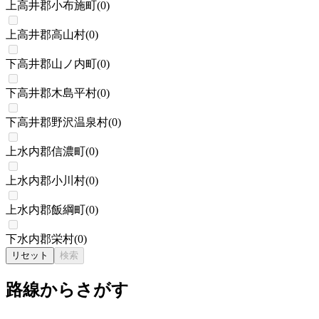
上高井郡小布施町
(
0
)
上高井郡高山村
(
0
)
下高井郡山ノ内町
(
0
)
下高井郡木島平村
(
0
)
下高井郡野沢温泉村
(
0
)
上水内郡信濃町
(
0
)
上水内郡小川村
(
0
)
上水内郡飯綱町
(
0
)
下水内郡栄村
(
0
)
リセット
検索
路線からさがす