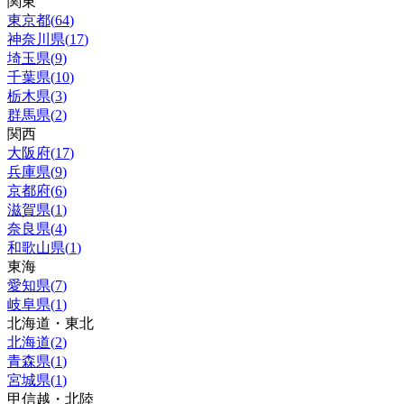
関東
東京都
(
64
)
神奈川県
(
17
)
埼玉県
(
9
)
千葉県
(
10
)
栃木県
(
3
)
群馬県
(
2
)
関西
大阪府
(
17
)
兵庫県
(
9
)
京都府
(
6
)
滋賀県
(
1
)
奈良県
(
4
)
和歌山県
(
1
)
東海
愛知県
(
7
)
岐阜県
(
1
)
北海道・東北
北海道
(
2
)
青森県
(
1
)
宮城県
(
1
)
甲信越・北陸