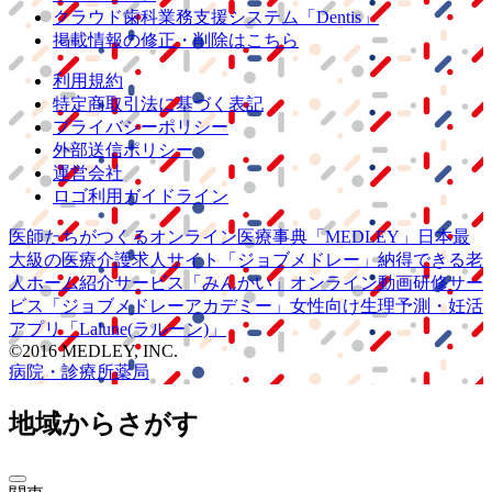
クラウド歯科業務
支援システム
「Dentis」
掲載情報の修正・削除はこちら
利用規約
特定商取引法に基づく表記
プライバシーポリシー
外部送信ポリシー
運営会社
ロゴ利用ガイドライン
医師たちがつくる
オンライン医療事典
「MEDLEY」
日本最
大級の
医療介護求人サイト
「ジョブメドレー」
納得できる
老
人ホーム紹介サービス
「みんかい」
オンライン
動画研修サー
ビス
「ジョブメドレー
アカデミー」
女性向け
生理予測・妊活
アプリ
「Lalune(ラルーン)」
©2016 MEDLEY, INC.
病院・診療所
薬局
地域からさがす