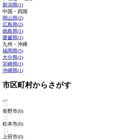
新潟県
(
1
)
中国・四国
岡山県
(
2
)
広島県
(
2
)
徳島県
(
1
)
愛媛県
(
1
)
九州・沖縄
福岡県
(
5
)
大分県
(
1
)
宮崎県
(
1
)
沖縄県
(
1
)
市区町村からさがす
長野市
(
0
)
松本市
(
0
)
上田市
(
0
)