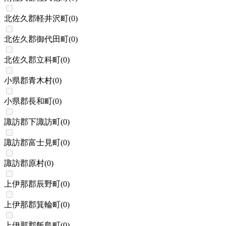
北佐久郡軽井沢町
(
0
)
北佐久郡御代田町
(
0
)
北佐久郡立科町
(
0
)
小県郡青木村
(
0
)
小県郡長和町
(
0
)
諏訪郡下諏訪町
(
0
)
諏訪郡富士見町
(
0
)
諏訪郡原村
(
0
)
上伊那郡辰野町
(
0
)
上伊那郡箕輪町
(
0
)
上伊那郡飯島町
(
0
)