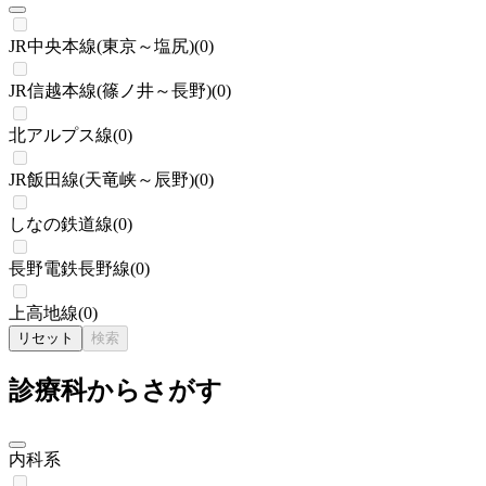
JR中央本線(東京～塩尻)
(
0
)
JR信越本線(篠ノ井～長野)
(
0
)
北アルプス線
(
0
)
JR飯田線(天竜峡～辰野)
(
0
)
しなの鉄道線
(
0
)
長野電鉄長野線
(
0
)
上高地線
(
0
)
リセット
検索
診療科からさがす
内科系