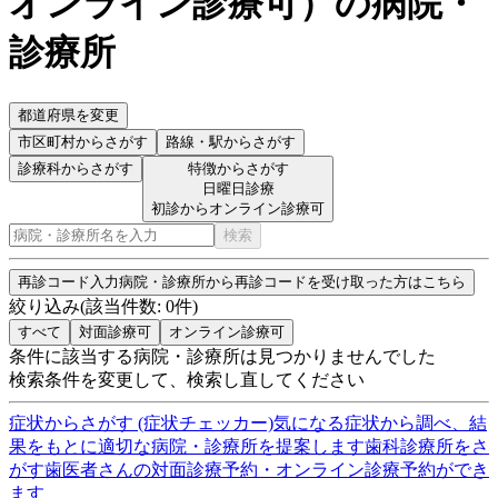
オンライン診療可
）
の病院・
診療所
都道府県を変更
市区町村
からさがす
路線・駅
からさがす
診療科からさがす
特徴からさがす
日曜日診療
初診からオンライン診療可
検索
再診コード入力
病院・診療所から再診コードを受け取った方はこちら
絞り込み
(該当件数:
0
件)
すべて
対面診療可
オンライン診療可
条件に該当する病院・診療所は見つかりませんでした
検索条件を変更して、検索し直してください
症状からさがす (症状チェッカー)
気になる症状から調べ、結
果をもとに適切な病院・診療所を提案します
歯科診療所をさ
がす
歯医者さんの対面診療予約・オンライン診療予約ができ
ます