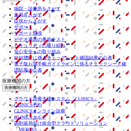
病院・診療所をさがす
薬局をさがす
症状からさがす
サポート
サポート環境
ビデオ通話の事前テスト
セキュリティの取り組み
安心安全への取り組み
PHR指針に係るチェックシート確認結果の公表
電子版お薬手帳ガイドラインに係るチェックシート確
認結果の公表
医療機関の方
医療機関の方
クラウド診療
支援システム
「CLINICS」
CLINICS予約
CLINICSオンライン診療
CLINICSカルテ
調剤薬局向け統合型クラウドソリューション
「MEDIXS」