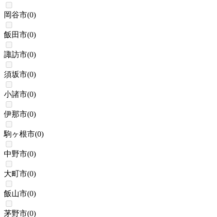
岡谷市
(
0
)
飯田市
(
0
)
諏訪市
(
0
)
須坂市
(
0
)
小諸市
(
0
)
伊那市
(
0
)
駒ヶ根市
(
0
)
中野市
(
0
)
大町市
(
0
)
飯山市
(
0
)
茅野市
(
0
)