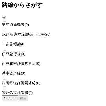
路線からさがす
東海道新幹線
(
0
)
JR東海道本線(熱海～浜松)
(
0
)
JR御殿場線
(
0
)
伊豆急行線
(
0
)
伊豆箱根鉄道駿豆線
(
0
)
岳南鉄道線
(
0
)
静岡鉄道静岡清水線
(
0
)
遠州鉄道鉄道線
(
0
)
リセット
検索