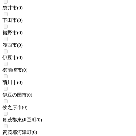
袋井市
(
0
)
下田市
(
0
)
裾野市
(
0
)
湖西市
(
0
)
伊豆市
(
0
)
御前崎市
(
0
)
菊川市
(
0
)
伊豆の国市
(
0
)
牧之原市
(
0
)
賀茂郡東伊豆町
(
0
)
賀茂郡河津町
(
0
)