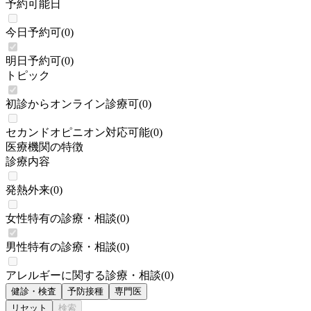
予約可能日
今日予約可
(
0
)
明日予約可
(
0
)
トピック
初診からオンライン診療可
(
0
)
セカンドオピニオン対応可能
(
0
)
医療機関の特徴
診療内容
発熱外来
(
0
)
女性特有の診療・相談
(
0
)
男性特有の診療・相談
(
0
)
アレルギーに関する診療・相談
(
0
)
健診・検査
予防接種
専門医
リセット
検索