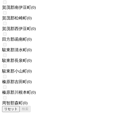
賀茂郡南伊豆町
(
0
)
賀茂郡松崎町
(
0
)
賀茂郡西伊豆町
(
0
)
田方郡函南町
(
0
)
駿東郡清水町
(
0
)
駿東郡長泉町
(
0
)
駿東郡小山町
(
0
)
榛原郡吉田町
(
0
)
榛原郡川根本町
(
0
)
周智郡森町
(
0
)
リセット
検索