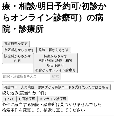
療・相談/明日予約可/初診か
らオンライン診療可
）
の病
院・診療所
都道府県を変更
市区町村
からさがす
路線・駅
からさがす
診療科からさがす
特徴からさがす
内科
男性特有の診療・相談
明日予約可
初診からオンライン診療可
検索
再診コード入力
病院・診療所から再診コードを受け取った方はこちら
絞り込み
(該当件数:
0
件)
すべて
対面診療可
オンライン診療可
条件に該当する病院・診療所は見つかりませんでした
検索条件を変更して、検索し直してください