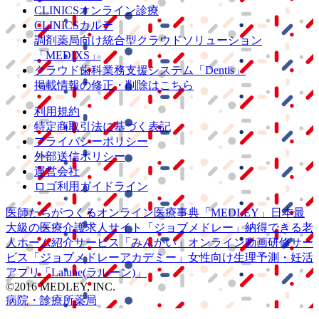
CLINICSオンライン診療
CLINICSカルテ
調剤薬局向け統合型クラウドソリューション
「MEDIXS」
クラウド歯科業務
支援システム
「Dentis」
掲載情報の修正・削除はこちら
利用規約
特定商取引法に基づく表記
プライバシーポリシー
外部送信ポリシー
運営会社
ロゴ利用ガイドライン
医師たちがつくる
オンライン医療事典
「MEDLEY」
日本最
大級の
医療介護求人サイト
「ジョブメドレー」
納得できる
老
人ホーム紹介サービス
「みんかい」
オンライン
動画研修サー
ビス
「ジョブメドレー
アカデミー」
女性向け
生理予測・妊活
アプリ
「Lalune(ラルーン)」
©2016 MEDLEY, INC.
病院・診療所
薬局