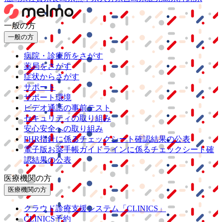
一般の方
一般の方
病院・診療所をさがす
薬局をさがす
症状からさがす
サポート
サポート環境
ビデオ通話の事前テスト
セキュリティの取り組み
安心安全への取り組み
PHR指針に係るチェックシート確認結果の公表
電子版お薬手帳ガイドラインに係るチェックシート確
認結果の公表
医療機関の方
医療機関の方
クラウド診療
支援システム
「CLINICS」
CLINICS予約