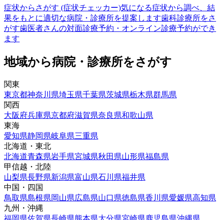
症状からさがす (症状チェッカー)
気になる症状から調べ、結
果をもとに適切な病院・診療所を提案します
歯科診療所をさ
がす
歯医者さんの対面診療予約・オンライン診療予約ができ
ます
地域から病院・診療所をさがす
関東
東京都
神奈川県
埼玉県
千葉県
茨城県
栃木県
群馬県
関西
大阪府
兵庫県
京都府
滋賀県
奈良県
和歌山県
東海
愛知県
静岡県
岐阜県
三重県
北海道・東北
北海道
青森県
岩手県
宮城県
秋田県
山形県
福島県
甲信越・北陸
山梨県
長野県
新潟県
富山県
石川県
福井県
中国・四国
鳥取県
島根県
岡山県
広島県
山口県
徳島県
香川県
愛媛県
高知県
九州・沖縄
福岡県
佐賀県
長崎県
熊本県
大分県
宮崎県
鹿児島県
沖縄県