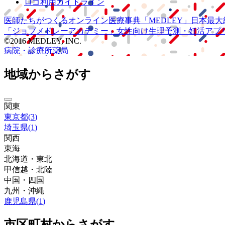
ロゴ利用ガイドライン
医師たちがつくる
オンライン医療事典
「MEDLEY」
日本最大
「ジョブメドレー
アカデミー」
女性向け
生理予測・妊活アプ
©2016 MEDLEY, INC.
病院・診療所
薬局
地域からさがす
関東
東京都
(
3
)
埼玉県
(
1
)
関西
東海
北海道・東北
甲信越・北陸
中国・四国
九州・沖縄
鹿児島県
(
1
)
市区町村からさがす