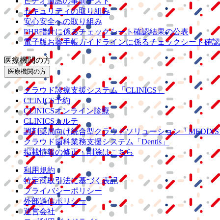
ビデオ通話の事前テスト
セキュリティの取り組み
安心安全への取り組み
PHR指針に係るチェックシート確認結果の公表
電子版お薬手帳ガイドラインに係るチェックシート確認
医療機関の方
医療機関の方
クラウド診療
支援システム
「CLINICS」
CLINICS予約
CLINICSオンライン診療
CLINICSカルテ
調剤薬局向け統合型クラウドソリューション
「MEDIX
クラウド歯科業務
支援システム
「Dentis」
掲載情報の修正・削除はこちら
利用規約
特定商取引法に基づく表記
プライバシーポリシー
外部送信ポリシー
運営会社