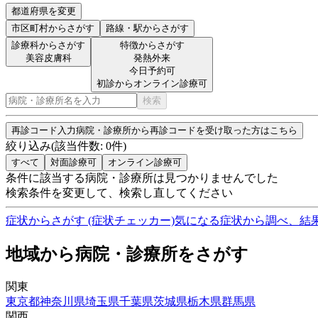
都道府県を変更
市区町村
からさがす
路線・駅
からさがす
診療科からさがす
特徴からさがす
美容皮膚科
発熱外来
今日予約可
初診からオンライン診療可
検索
再診コード入力
病院・診療所から再診コードを受け取った方はこちら
絞り込み
(該当件数:
0
件)
すべて
対面診療可
オンライン診療可
条件に該当する病院・診療所は見つかりませんでした
検索条件を変更して、検索し直してください
症状からさがす (症状チェッカー)
気になる症状から調べ、結
地域から病院・診療所をさがす
関東
東京都
神奈川県
埼玉県
千葉県
茨城県
栃木県
群馬県
関西