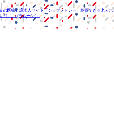
級の
医療介護求人サイト
「ジョブメドレー」
納得できる
老人ホ
リ
「Lalune(ラルーン)」