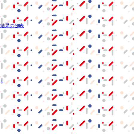
結果の公表
S」