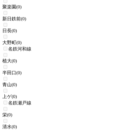
聚楽園
(
0
)
新日鉄前
(
0
)
日長
(
0
)
大野町
(
0
)
名鉄河和線
植大
(
0
)
半田口
(
0
)
青山
(
0
)
上ゲ
(
0
)
名鉄瀬戸線
栄
(
0
)
清水
(
0
)