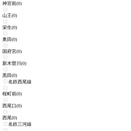
神宮前
(
0
)
山王
(
0
)
栄生
(
0
)
奥田
(
0
)
国府宮
(
0
)
新木曽川
(
0
)
黒田
(
0
)
名鉄西尾線
桜町前
(
0
)
西尾口
(
0
)
西尾
(
0
)
名鉄三河線