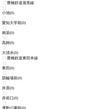
豊橋鉄道渥美線
小池
(
0
)
愛知大学前
(
0
)
南栄
(
0
)
高師
(
0
)
大清水
(
0
)
豊橋鉄道東田本線
東田
(
0
)
競輪場前
(
0
)
井原
(
0
)
赤岩口
(
0
)
運動公園前
(
0
)