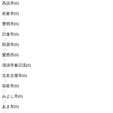
高浜市
(
0
)
岩倉市
(
0
)
豊明市
(
0
)
日進市
(
0
)
田原市
(
0
)
愛西市
(
0
)
清須市春日流
(
0
)
北名古屋市
(
0
)
弥富市
(
0
)
みよし市
(
0
)
あま市
(
0
)