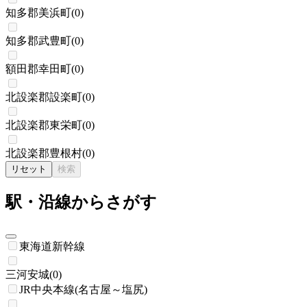
知多郡美浜町
(
0
)
知多郡武豊町
(
0
)
額田郡幸田町
(
0
)
北設楽郡設楽町
(
0
)
北設楽郡東栄町
(
0
)
北設楽郡豊根村
(
0
)
リセット
検索
駅・沿線からさがす
東海道新幹線
三河安城
(
0
)
JR中央本線(名古屋～塩尻)