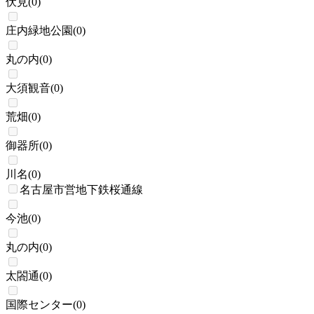
伏見
(
0
)
庄内緑地公園
(
0
)
丸の内
(
0
)
大須観音
(
0
)
荒畑
(
0
)
御器所
(
0
)
川名
(
0
)
名古屋市営地下鉄桜通線
今池
(
0
)
丸の内
(
0
)
太閤通
(
0
)
国際センター
(
0
)