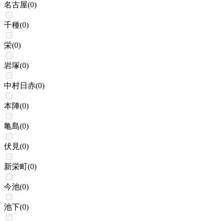
名古屋
(
0
)
千種
(
0
)
栄
(
0
)
岩塚
(
0
)
中村日赤
(
0
)
本陣
(
0
)
亀島
(
0
)
伏見
(
0
)
新栄町
(
0
)
今池
(
0
)
池下
(
0
)