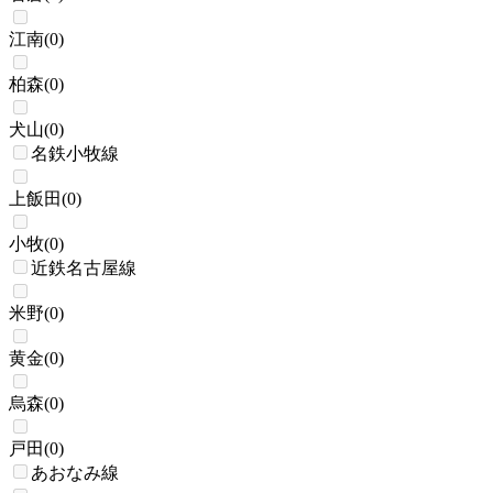
江南
(
0
)
柏森
(
0
)
犬山
(
0
)
名鉄小牧線
上飯田
(
0
)
小牧
(
0
)
近鉄名古屋線
米野
(
0
)
黄金
(
0
)
烏森
(
0
)
戸田
(
0
)
あおなみ線