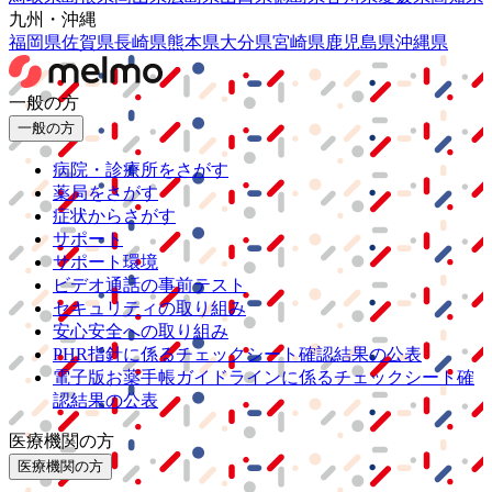
九州・沖縄
福岡県
佐賀県
長崎県
熊本県
大分県
宮崎県
鹿児島県
沖縄県
一般の方
一般の方
病院・診療所をさがす
薬局をさがす
症状からさがす
サポート
サポート環境
ビデオ通話の事前テスト
セキュリティの取り組み
安心安全への取り組み
PHR指針に係るチェックシート確認結果の公表
電子版お薬手帳ガイドラインに係るチェックシート確
認結果の公表
医療機関の方
医療機関の方