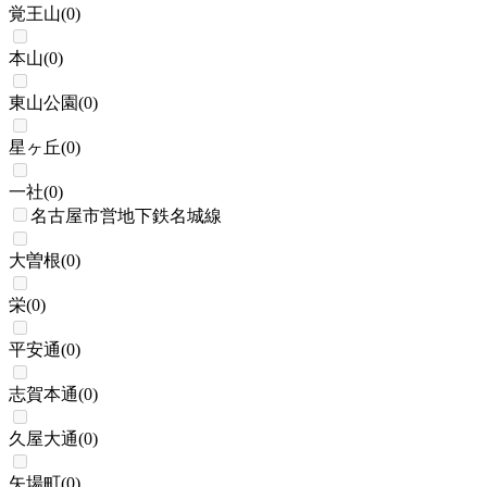
覚王山
(
0
)
本山
(
0
)
東山公園
(
0
)
星ヶ丘
(
0
)
一社
(
0
)
名古屋市営地下鉄名城線
大曽根
(
0
)
栄
(
0
)
平安通
(
0
)
志賀本通
(
0
)
久屋大通
(
0
)
矢場町
(
0
)