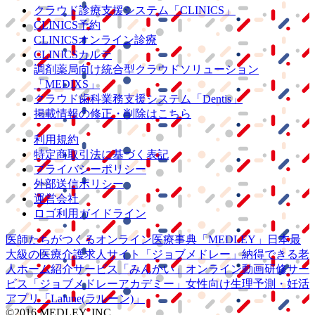
クラウド診療
支援システム
「CLINICS」
CLINICS予約
CLINICSオンライン診療
CLINICSカルテ
調剤薬局向け統合型クラウドソリューション
「MEDIXS」
クラウド歯科業務
支援システム
「Dentis」
掲載情報の修正・削除はこちら
利用規約
特定商取引法に基づく表記
プライバシーポリシー
外部送信ポリシー
運営会社
ロゴ利用ガイドライン
医師たちがつくる
オンライン医療事典
「MEDLEY」
日本最
大級の
医療介護求人サイト
「ジョブメドレー」
納得できる
老
人ホーム紹介サービス
「みんかい」
オンライン
動画研修サー
ビス
「ジョブメドレー
アカデミー」
女性向け
生理予測・妊活
アプリ
「Lalune(ラルーン)」
©2016 MEDLEY, INC.