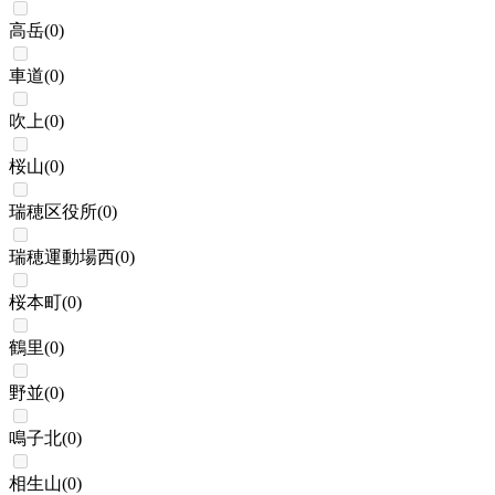
高岳
(
0
)
車道
(
0
)
吹上
(
0
)
桜山
(
0
)
瑞穂区役所
(
0
)
瑞穂運動場西
(
0
)
桜本町
(
0
)
鶴里
(
0
)
野並
(
0
)
鳴子北
(
0
)
相生山
(
0
)