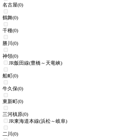
名古屋
(
0
)
鶴舞
(
0
)
千種
(
0
)
勝川
(
0
)
神領
(
0
)
JR飯田線(豊橋～天竜峡)
船町
(
0
)
牛久保
(
0
)
東新町
(
0
)
三河槙原
(
0
)
JR東海道本線(浜松～岐阜)
二川
(
0
)