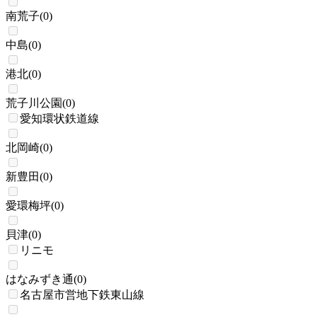
南荒子
(
0
)
中島
(
0
)
港北
(
0
)
荒子川公園
(
0
)
愛知環状鉄道線
北岡崎
(
0
)
新豊田
(
0
)
愛環梅坪
(
0
)
貝津
(
0
)
リニモ
はなみずき通
(
0
)
名古屋市営地下鉄東山線