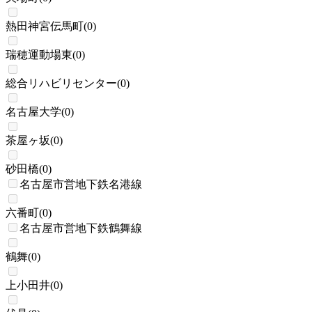
熱田神宮伝馬町
(
0
)
瑞穂運動場東
(
0
)
総合リハビリセンター
(
0
)
名古屋大学
(
0
)
茶屋ヶ坂
(
0
)
砂田橋
(
0
)
名古屋市営地下鉄名港線
六番町
(
0
)
名古屋市営地下鉄鶴舞線
鶴舞
(
0
)
上小田井
(
0
)