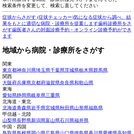
検索条件を変更して、検索し直してください
症状からさがす (症状チェッカー)
気になる症状から調べ、結
果をもとに適切な病院・診療所を提案します
歯科診療所をさ
がす
歯医者さんの対面診療予約・オンライン診療予約ができ
ます
地域から病院・診療所をさがす
関東
東京都
神奈川県
埼玉県
千葉県
茨城県
栃木県
群馬県
関西
大阪府
兵庫県
京都府
滋賀県
奈良県
和歌山県
東海
愛知県
静岡県
岐阜県
三重県
北海道・東北
北海道
青森県
岩手県
宮城県
秋田県
山形県
福島県
甲信越・北陸
山梨県
長野県
新潟県
富山県
石川県
福井県
中国・四国
鳥取県
島根県
岡山県
広島県
山口県
徳島県
香川県
愛媛県
高知県