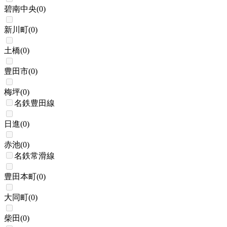
碧南中央
(
0
)
新川町
(
0
)
土橋
(
0
)
豊田市
(
0
)
梅坪
(
0
)
名鉄豊田線
日進
(
0
)
赤池
(
0
)
名鉄常滑線
豊田本町
(
0
)
大同町
(
0
)
柴田
(
0
)