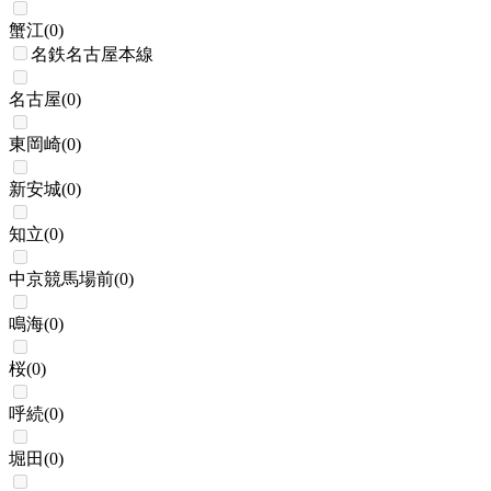
蟹江
(
0
)
名鉄名古屋本線
名古屋
(
0
)
東岡崎
(
0
)
新安城
(
0
)
知立
(
0
)
中京競馬場前
(
0
)
鳴海
(
0
)
桜
(
0
)
呼続
(
0
)
堀田
(
0
)