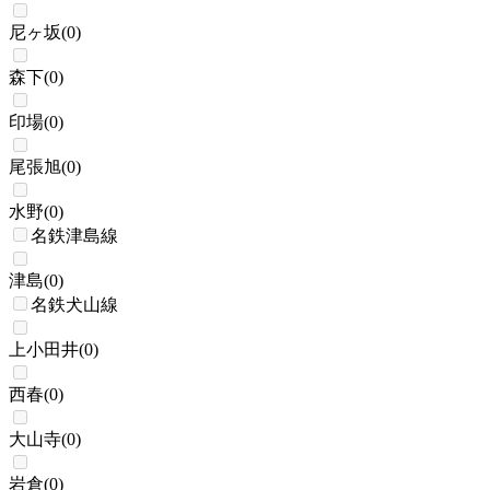
尼ヶ坂
(
0
)
森下
(
0
)
印場
(
0
)
尾張旭
(
0
)
水野
(
0
)
名鉄津島線
津島
(
0
)
名鉄犬山線
上小田井
(
0
)
西春
(
0
)
大山寺
(
0
)
岩倉
(
0
)