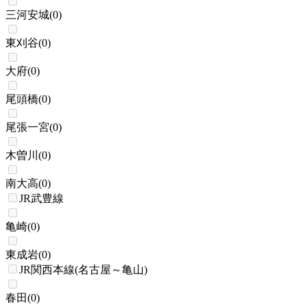
三河安城
(
0
)
東刈谷
(
0
)
大府
(
0
)
尾頭橋
(
0
)
尾張一宮
(
0
)
木曽川
(
0
)
南大高
(
0
)
JR武豊線
亀崎
(
0
)
東成岩
(
0
)
JR関西本線(名古屋～亀山)
春田
(
0
)