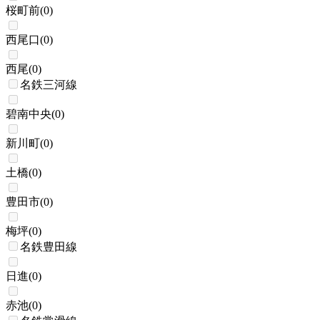
桜町前
(
0
)
西尾口
(
0
)
西尾
(
0
)
名鉄三河線
碧南中央
(
0
)
新川町
(
0
)
土橋
(
0
)
豊田市
(
0
)
梅坪
(
0
)
名鉄豊田線
日進
(
0
)
赤池
(
0
)