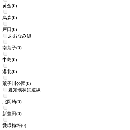
黄金
(
0
)
烏森
(
0
)
戸田
(
0
)
あおなみ線
南荒子
(
0
)
中島
(
0
)
港北
(
0
)
荒子川公園
(
0
)
愛知環状鉄道線
北岡崎
(
0
)
新豊田
(
0
)
愛環梅坪
(
0
)