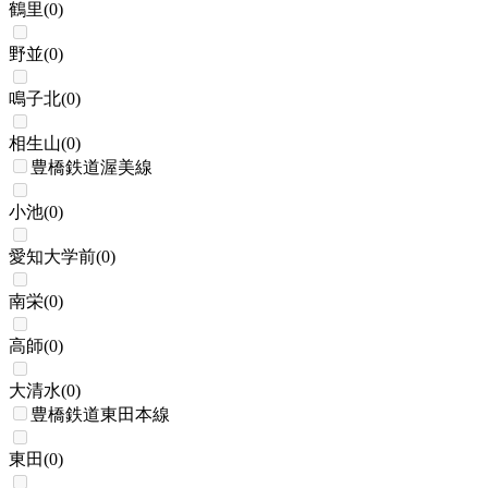
鶴里
(
0
)
野並
(
0
)
鳴子北
(
0
)
相生山
(
0
)
豊橋鉄道渥美線
小池
(
0
)
愛知大学前
(
0
)
南栄
(
0
)
高師
(
0
)
大清水
(
0
)
豊橋鉄道東田本線
東田
(
0
)