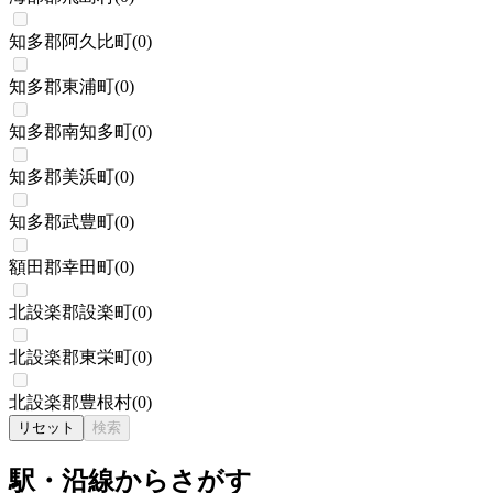
知多郡阿久比町
(
0
)
知多郡東浦町
(
0
)
知多郡南知多町
(
0
)
知多郡美浜町
(
0
)
知多郡武豊町
(
0
)
額田郡幸田町
(
0
)
北設楽郡設楽町
(
0
)
北設楽郡東栄町
(
0
)
北設楽郡豊根村
(
0
)
リセット
検索
駅・沿線からさがす