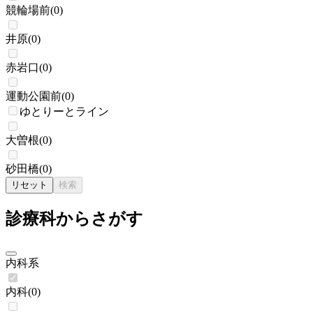
競輪場前
(
0
)
井原
(
0
)
赤岩口
(
0
)
運動公園前
(
0
)
ゆとりーとライン
大曽根
(
0
)
砂田橋
(
0
)
リセット
検索
診療科からさがす
内科系
内科
(
0
)