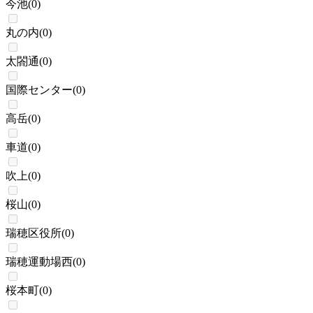
今池
(
0
)
丸の内
(
0
)
太閤通
(
0
)
国際センター
(
0
)
高岳
(
0
)
車道
(
0
)
吹上
(
0
)
桜山
(
0
)
瑞穂区役所
(
0
)
瑞穂運動場西
(
0
)
桜本町
(
0
)