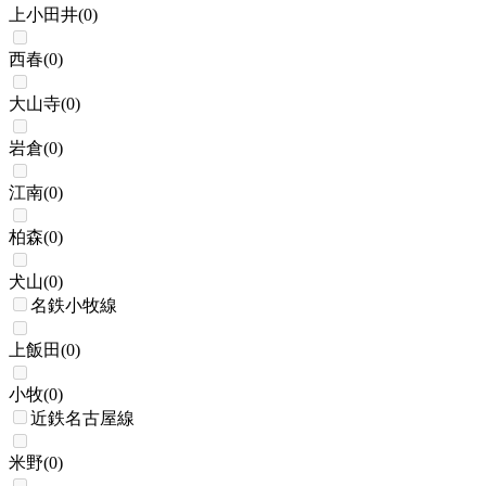
上小田井
(
0
)
西春
(
0
)
大山寺
(
0
)
岩倉
(
0
)
江南
(
0
)
柏森
(
0
)
犬山
(
0
)
名鉄小牧線
上飯田
(
0
)
小牧
(
0
)
近鉄名古屋線
米野
(
0
)