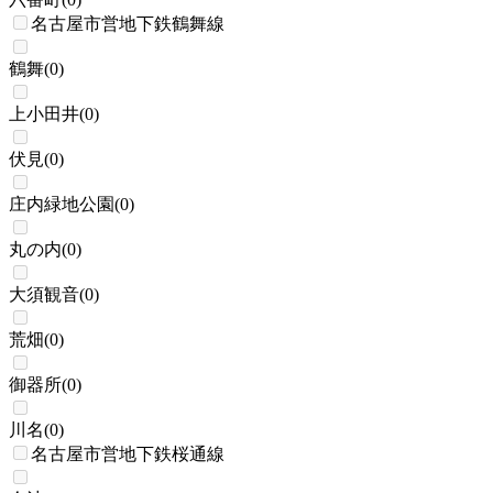
名古屋市営地下鉄鶴舞線
鶴舞
(
0
)
上小田井
(
0
)
伏見
(
0
)
庄内緑地公園
(
0
)
丸の内
(
0
)
大須観音
(
0
)
荒畑
(
0
)
御器所
(
0
)
川名
(
0
)
名古屋市営地下鉄桜通線