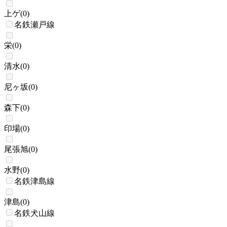
上ゲ
(
0
)
名鉄瀬戸線
栄
(
0
)
清水
(
0
)
尼ヶ坂
(
0
)
森下
(
0
)
印場
(
0
)
尾張旭
(
0
)
水野
(
0
)
名鉄津島線
津島
(
0
)
名鉄犬山線