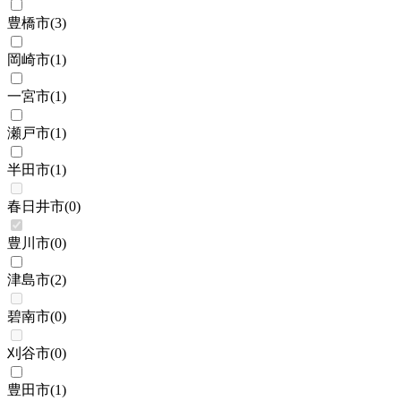
豊橋市
(
3
)
岡崎市
(
1
)
一宮市
(
1
)
瀬戸市
(
1
)
半田市
(
1
)
春日井市
(
0
)
豊川市
(
0
)
津島市
(
2
)
碧南市
(
0
)
刈谷市
(
0
)
豊田市
(
1
)