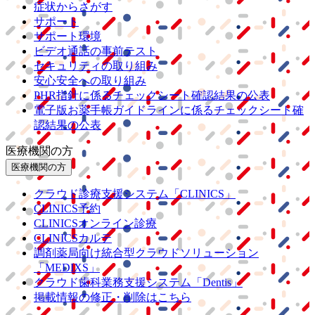
症状からさがす
サポート
サポート環境
ビデオ通話の事前テスト
セキュリティの取り組み
安心安全への取り組み
PHR指針に係るチェックシート確認結果の公表
電子版お薬手帳ガイドラインに係るチェックシート確
認結果の公表
医療機関の方
医療機関の方
クラウド診療
支援システム
「CLINICS」
CLINICS予約
CLINICSオンライン診療
CLINICSカルテ
調剤薬局向け統合型クラウドソリューション
「MEDIXS」
クラウド歯科業務
支援システム
「Dentis」
掲載情報の修正・削除はこちら