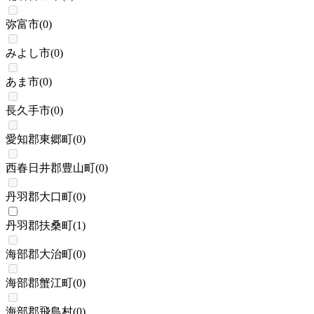
弥富市
(
0
)
みよし市
(
0
)
あま市
(
0
)
長久手市
(
0
)
愛知郡東郷町
(
0
)
西春日井郡豊山町
(
0
)
丹羽郡大口町
(
0
)
丹羽郡扶桑町
(
1
)
海部郡大治町
(
0
)
海部郡蟹江町
(
0
)
海部郡飛島村
(
0
)