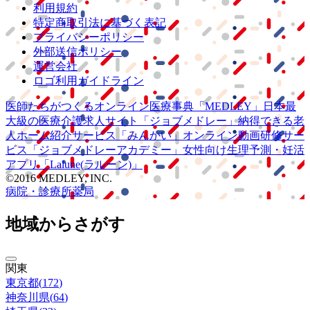
利用規約
特定商取引法に基づく表記
プライバシーポリシー
外部送信ポリシー
運営会社
ロゴ利用ガイドライン
医師たちがつくる
オンライン医療事典
「MEDLEY」
日本最
大級の
医療介護求人サイト
「ジョブメドレー」
納得できる
老
人ホーム紹介サービス
「みんかい」
オンライン
動画研修サー
ビス
「ジョブメドレー
アカデミー」
女性向け
生理予測・妊活
アプリ
「Lalune(ラルーン)」
©2016 MEDLEY, INC.
病院・診療所
薬局
地域からさがす
関東
東京都
(
172
)
神奈川県
(
64
)