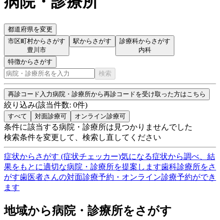
病院・診療所
都道府県を変更
市区町村からさがす
駅からさがす
診療科からさがす
豊川市
内科
特徴からさがす
検索
再診コード入力
病院・診療所から再診コードを受け取った方はこちら
絞り込み
(該当件数:
0
件)
すべて
対面診療可
オンライン診療可
条件に該当する病院・診療所は見つかりませんでした
検索条件を変更して、検索し直してください
症状からさがす (症状チェッカー)
気になる症状から調べ、結
果をもとに適切な病院・診療所を提案します
歯科診療所をさ
がす
歯医者さんの対面診療予約・オンライン診療予約ができ
ます
地域から病院・診療所をさがす