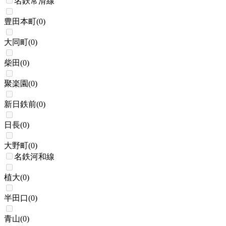
名鉄常滑線
豊田本町
(
0
)
大同町
(
0
)
柴田
(
0
)
聚楽園
(
0
)
新日鉄前
(
0
)
日長
(
0
)
大野町
(
0
)
名鉄河和線
植大
(
0
)
半田口
(
0
)
青山
(
0
)