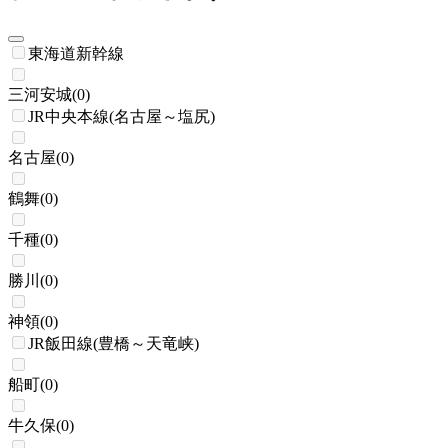
東海道新幹線
三河安城
(
0
)
JR中央本線(名古屋～塩尻)
名古屋
(
0
)
鶴舞
(
0
)
千種
(
0
)
勝川
(
0
)
神領
(
0
)
JR飯田線(豊橋～天竜峡)
船町
(
0
)
牛久保
(
0
)