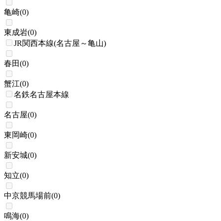
亀崎
(
0
)
東成岩
(
0
)
JR関西本線(名古屋～亀山)
春田
(
0
)
蟹江
(
0
)
名鉄名古屋本線
名古屋
(
0
)
東岡崎
(
0
)
新安城
(
0
)
知立
(
0
)
中京競馬場前
(
0
)
鳴海
(
0
)