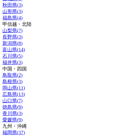
秋田県
(
3
)
山形県
(
3
)
福島県
(
4
)
甲信越・北陸
山梨県
(
7
)
長野県
(
3
)
新潟県
(
8
)
富山県
(
14
)
石川県
(
5
)
福井県
(
3
)
中国・四国
鳥取県
(
2
)
島根県
(
3
)
岡山県
(
11
)
広島県
(
13
)
山口県
(
7
)
徳島県
(
9
)
香川県
(
3
)
愛媛県
(
9
)
九州・沖縄
福岡県
(
37
)