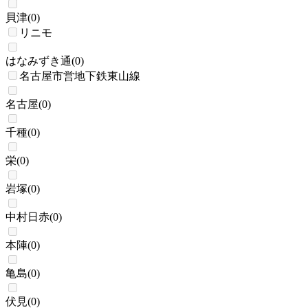
貝津
(
0
)
リニモ
はなみずき通
(
0
)
名古屋市営地下鉄東山線
名古屋
(
0
)
千種
(
0
)
栄
(
0
)
岩塚
(
0
)
中村日赤
(
0
)
本陣
(
0
)
亀島
(
0
)
伏見
(
0
)