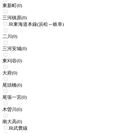
東新町
(
0
)
三河槙原
(
0
)
JR東海道本線(浜松～岐阜)
二川
(
0
)
三河安城
(
0
)
東刈谷
(
0
)
大府
(
0
)
尾頭橋
(
0
)
尾張一宮
(
0
)
木曽川
(
0
)
南大高
(
0
)
JR武豊線