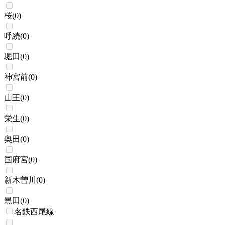
桜
(
0
)
呼続
(
0
)
堀田
(
0
)
神宮前
(
0
)
山王
(
0
)
栄生
(
0
)
奥田
(
0
)
国府宮
(
0
)
新木曽川
(
0
)
黒田
(
0
)
名鉄西尾線