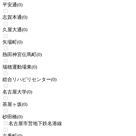
平安通
(
0
)
志賀本通
(
0
)
久屋大通
(
0
)
矢場町
(
0
)
熱田神宮伝馬町
(
0
)
瑞穂運動場東
(
0
)
総合リハビリセンター
(
0
)
名古屋大学
(
0
)
茶屋ヶ坂
(
0
)
砂田橋
(
0
)
名古屋市営地下鉄名港線
六番町
(
0
)