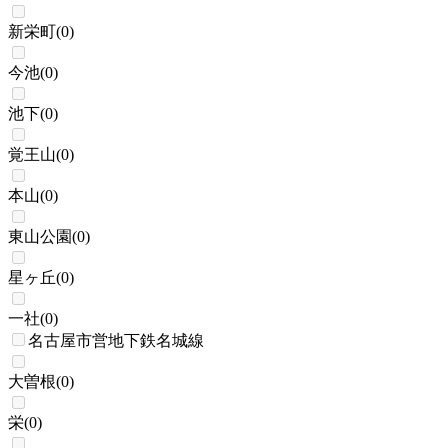
新栄町
(
0
)
今池
(
0
)
池下
(
0
)
覚王山
(
0
)
本山
(
0
)
東山公園
(
0
)
星ヶ丘
(
0
)
一社
(
0
)
名古屋市営地下鉄名城線
大曽根
(
0
)
栄
(
0
)