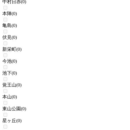
中村日赤
(
0
)
本陣
(
0
)
亀島
(
0
)
伏見
(
0
)
新栄町
(
0
)
今池
(
0
)
池下
(
0
)
覚王山
(
0
)
本山
(
0
)
東山公園
(
0
)
星ヶ丘
(
0
)