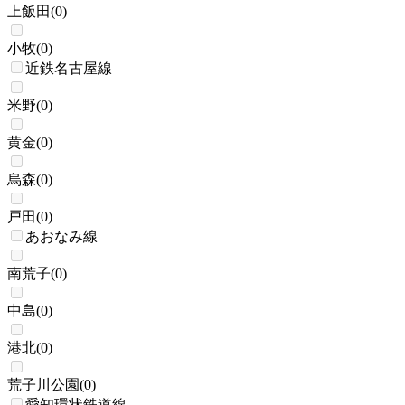
上飯田
(
0
)
小牧
(
0
)
近鉄名古屋線
米野
(
0
)
黄金
(
0
)
烏森
(
0
)
戸田
(
0
)
あおなみ線
南荒子
(
0
)
中島
(
0
)
港北
(
0
)
荒子川公園
(
0
)
愛知環状鉄道線