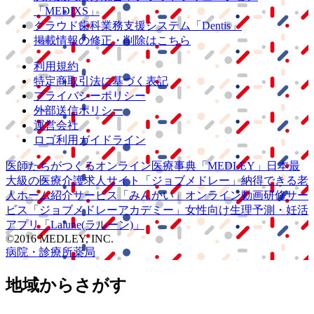
「MEDIXS」
クラウド歯科業務
支援システム
「Dentis」
掲載情報の修正・削除はこちら
利用規約
特定商取引法に基づく表記
プライバシーポリシー
外部送信ポリシー
運営会社
ロゴ利用ガイドライン
医師たちがつくる
オンライン医療事典
「MEDLEY」
日本最
大級の
医療介護求人サイト
「ジョブメドレー」
納得できる
老
人ホーム紹介サービス
「みんかい」
オンライン
動画研修サー
ビス
「ジョブメドレー
アカデミー」
女性向け
生理予測・妊活
アプリ
「Lalune(ラルーン)」
©2016 MEDLEY, INC.
病院・診療所
薬局
地域からさがす