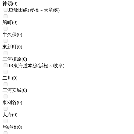
神領
(
0
)
JR飯田線(豊橋～天竜峡)
船町
(
0
)
牛久保
(
0
)
東新町
(
0
)
三河槙原
(
0
)
JR東海道本線(浜松～岐阜)
二川
(
0
)
三河安城
(
0
)
東刈谷
(
0
)
大府
(
0
)
尾頭橋
(
0
)