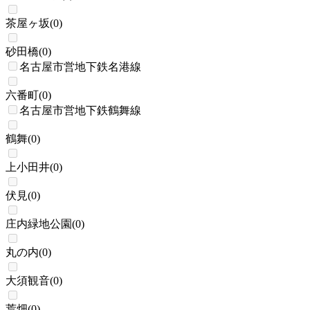
茶屋ヶ坂
(
0
)
砂田橋
(
0
)
名古屋市営地下鉄名港線
六番町
(
0
)
名古屋市営地下鉄鶴舞線
鶴舞
(
0
)
上小田井
(
0
)
伏見
(
0
)
庄内緑地公園
(
0
)
丸の内
(
0
)
大須観音
(
0
)
荒畑
(
0
)