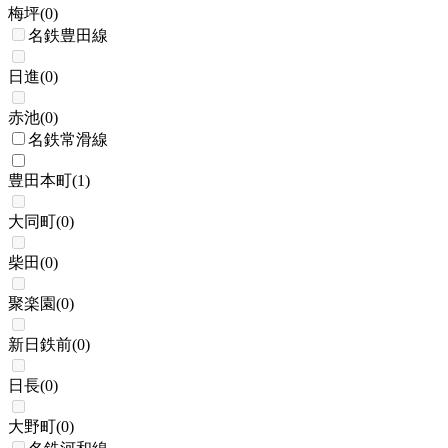
梅坪
(
0
)
名鉄豊田線
日進
(
0
)
赤池
(
0
)
名鉄常滑線
豊田本町
(
1
)
大同町
(
0
)
柴田
(
0
)
聚楽園
(
0
)
新日鉄前
(
0
)
日長
(
0
)
大野町
(
0
)