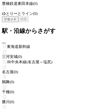
豊橋鉄道東田本線
(
0
)
ゆとりーとライン
(
0
)
リセット
検索
駅・沿線からさがす
東海道新幹線
三河安城
(
0
)
JR中央本線(名古屋～塩尻)
名古屋
(
0
)
鶴舞
(
0
)
千種
(
0
)
勝川
(
0
)