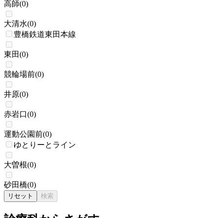
高師
(
0
)
大清水
(
0
)
豊橋鉄道東田本線
東田
(
0
)
競輪場前
(
0
)
井原
(
0
)
赤岩口
(
0
)
運動公園前
(
0
)
ゆとりーとライン
大曽根
(
0
)
砂田橋
(
0
)
リセット
検索