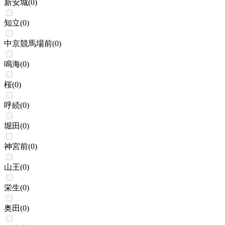
新安城
(
0
)
知立
(
0
)
中京競馬場前
(
0
)
鳴海
(
0
)
桜
(
0
)
呼続
(
0
)
堀田
(
0
)
神宮前
(
0
)
山王
(
0
)
栄生
(
0
)
奥田
(
0
)