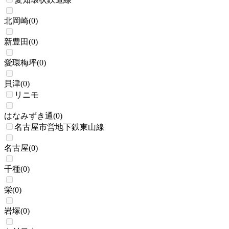
北岡崎
(
0
)
新豊田
(
0
)
愛環梅坪
(
0
)
貝津
(
0
)
リニモ
はなみずき通
(
0
)
名古屋市営地下鉄東山線
名古屋
(
0
)
千種
(
0
)
栄
(
0
)
岩塚
(
0
)