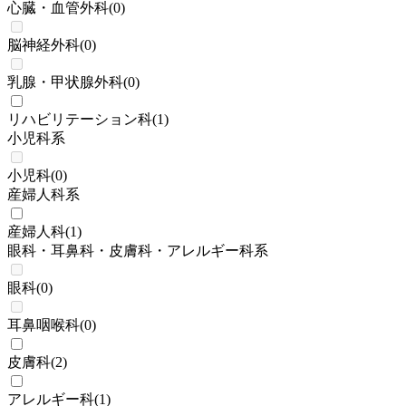
心臓・血管外科
(
0
)
脳神経外科
(
0
)
乳腺・甲状腺外科
(
0
)
リハビリテーション科
(
1
)
小児科系
小児科
(
0
)
産婦人科系
産婦人科
(
1
)
眼科・耳鼻科・皮膚科・アレルギー科系
眼科
(
0
)
耳鼻咽喉科
(
0
)
皮膚科
(
2
)
アレルギー科
(
1
)