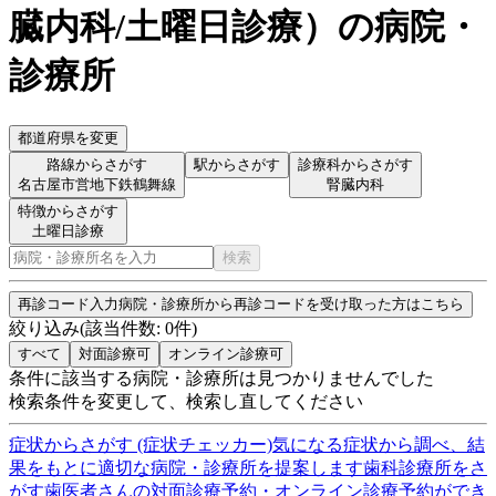
臓内科/土曜日診療
）
の病院・
診療所
都道府県を変更
路線からさがす
駅からさがす
診療科からさがす
名古屋市営地下鉄鶴舞線
腎臓内科
特徴からさがす
土曜日診療
検索
再診コード入力
病院・診療所から再診コードを受け取った方はこちら
絞り込み
(該当件数:
0
件)
すべて
対面診療可
オンライン診療可
条件に該当する病院・診療所は見つかりませんでした
検索条件を変更して、検索し直してください
症状からさがす (症状チェッカー)
気になる症状から調べ、結
果をもとに適切な病院・診療所を提案します
歯科診療所をさ
がす
歯医者さんの対面診療予約・オンライン診療予約ができ