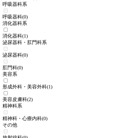
呼吸器科系
呼吸器科
(
0
)
消化器科系
消化器科
(
1
)
泌尿器科・肛門科系
泌尿器科
(
0
)
肛門科
(
0
)
美容系
形成外科・美容外科
(
1
)
美容皮膚科
(
2
)
精神科系
精神科・心療内科
(
0
)
その他
放射線科
(
0
)