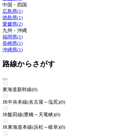
中国・四国
広島県
(
1
)
徳島県
(
1
)
愛媛県
(
2
)
九州・沖縄
福岡県
(
1
)
長崎県
(
1
)
沖縄県
(
1
)
路線からさがす
東海道新幹線
(
0
)
JR中央本線(名古屋～塩尻)
(
0
)
JR飯田線(豊橋～天竜峡)
(
0
)
JR東海道本線(浜松～岐阜)
(
0
)