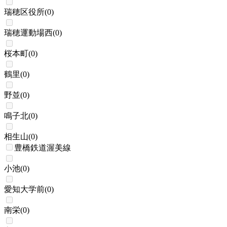
瑞穂区役所
(
0
)
瑞穂運動場西
(
0
)
桜本町
(
0
)
鶴里
(
0
)
野並
(
0
)
鳴子北
(
0
)
相生山
(
0
)
豊橋鉄道渥美線
小池
(
0
)
愛知大学前
(
0
)
南栄
(
0
)