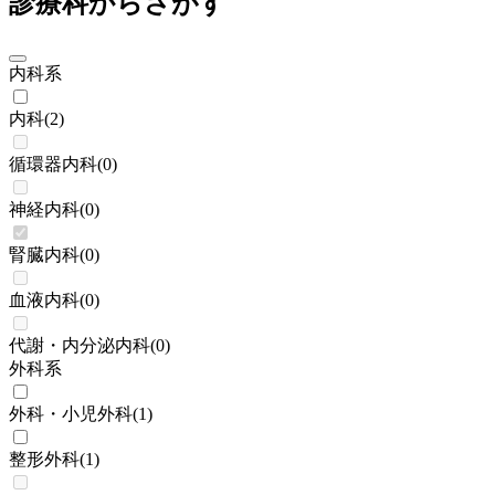
診療科からさがす
内科系
内科
(
2
)
循環器内科
(
0
)
神経内科
(
0
)
腎臓内科
(
0
)
血液内科
(
0
)
代謝・内分泌内科
(
0
)
外科系
外科・小児外科
(
1
)
整形外科
(
1
)