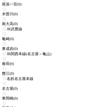
尾張一宮
(
0
)
木曽川
(
0
)
南大高
(
0
)
JR武豊線
亀崎
(
0
)
東成岩
(
0
)
JR関西本線(名古屋～亀山)
春田
(
0
)
蟹江
(
0
)
名鉄名古屋本線
名古屋
(
0
)
東岡崎
(
0
)