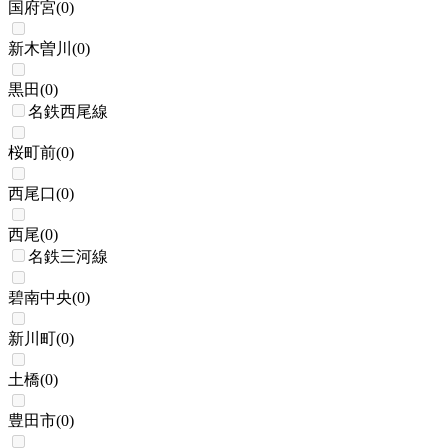
国府宮
(
0
)
新木曽川
(
0
)
黒田
(
0
)
名鉄西尾線
桜町前
(
0
)
西尾口
(
0
)
西尾
(
0
)
名鉄三河線
碧南中央
(
0
)
新川町
(
0
)
土橋
(
0
)
豊田市
(
0
)