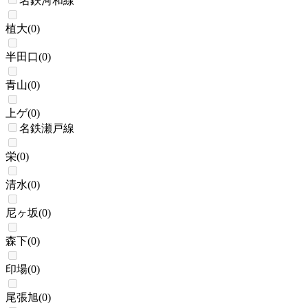
名鉄河和線
植大
(
0
)
半田口
(
0
)
青山
(
0
)
上ゲ
(
0
)
名鉄瀬戸線
栄
(
0
)
清水
(
0
)
尼ヶ坂
(
0
)
森下
(
0
)
印場
(
0
)
尾張旭
(
0
)