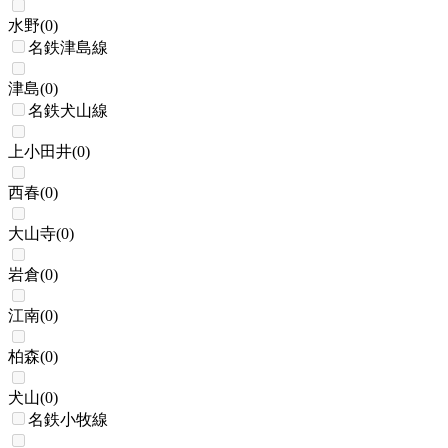
水野
(
0
)
名鉄津島線
津島
(
0
)
名鉄犬山線
上小田井
(
0
)
西春
(
0
)
大山寺
(
0
)
岩倉
(
0
)
江南
(
0
)
柏森
(
0
)
犬山
(
0
)
名鉄小牧線