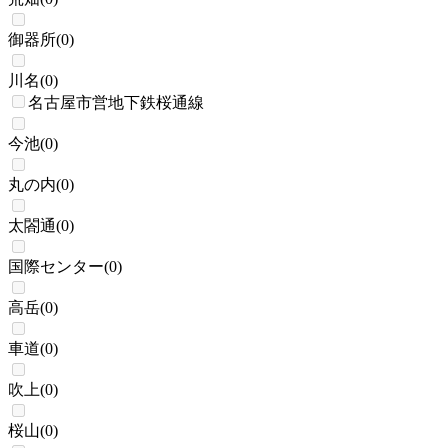
御器所
(
0
)
川名
(
0
)
名古屋市営地下鉄桜通線
今池
(
0
)
丸の内
(
0
)
太閤通
(
0
)
国際センター
(
0
)
高岳
(
0
)
車道
(
0
)
吹上
(
0
)
桜山
(
0
)