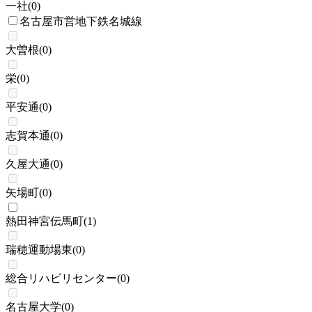
一社
(
0
)
名古屋市営地下鉄名城線
大曽根
(
0
)
栄
(
0
)
平安通
(
0
)
志賀本通
(
0
)
久屋大通
(
0
)
矢場町
(
0
)
熱田神宮伝馬町
(
1
)
瑞穂運動場東
(
0
)
総合リハビリセンター
(
0
)
名古屋大学
(
0
)