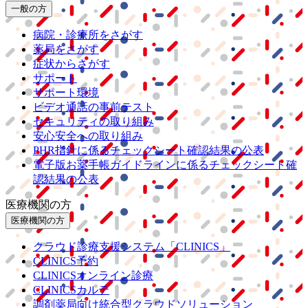
一般の方
病院・診療所をさがす
薬局をさがす
症状からさがす
サポート
サポート環境
ビデオ通話の事前テスト
セキュリティの取り組み
安心安全への取り組み
PHR指針に係るチェックシート確認結果の公表
電子版お薬手帳ガイドラインに係るチェックシート確
認結果の公表
医療機関の方
医療機関の方
クラウド診療
支援システム
「CLINICS」
CLINICS予約
CLINICSオンライン診療
CLINICSカルテ
調剤薬局向け統合型クラウドソリューション