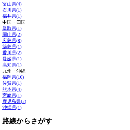
富山県
(
4
)
石川県
(
1
)
福井県
(
1
)
中国・四国
鳥取県
(
1
)
岡山県
(
2
)
広島県
(
8
)
徳島県
(
1
)
香川県
(
2
)
愛媛県
(
1
)
高知県
(
1
)
九州・沖縄
福岡県
(
10
)
佐賀県
(
1
)
熊本県
(
4
)
宮崎県
(
1
)
鹿児島県
(
2
)
沖縄県
(
1
)
路線からさがす