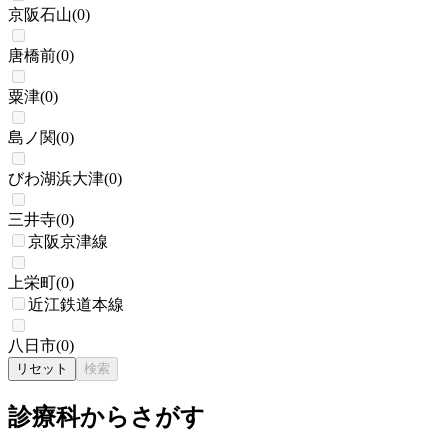
京阪石山
(
0
)
唐橋前
(
0
)
粟津
(
0
)
島ノ関
(
0
)
びわ湖浜大津
(
0
)
三井寺
(
0
)
京阪京津線
上栄町
(
0
)
近江鉄道本線
八日市
(
0
)
リセット
検索
診療科からさがす