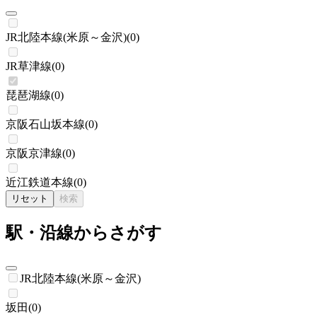
JR北陸本線(米原～金沢)
(
0
)
JR草津線
(
0
)
琵琶湖線
(
0
)
京阪石山坂本線
(
0
)
京阪京津線
(
0
)
近江鉄道本線
(
0
)
リセット
検索
駅・沿線からさがす
JR北陸本線(米原～金沢)
坂田
(
0
)