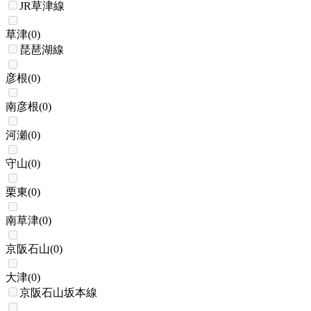
JR草津線
草津
(
0
)
琵琶湖線
彦根
(
0
)
南彦根
(
0
)
河瀬
(
0
)
守山
(
0
)
栗東
(
0
)
南草津
(
0
)
京阪石山
(
0
)
大津
(
0
)
京阪石山坂本線