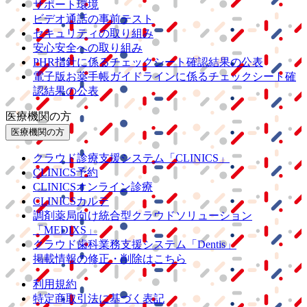
サポート環境
ビデオ通話の事前テスト
セキュリティの取り組み
安心安全への取り組み
PHR指針に係るチェックシート確認結果の公表
電子版お薬手帳ガイドラインに係るチェックシート確
認結果の公表
医療機関の方
医療機関の方
クラウド診療
支援システム
「CLINICS」
CLINICS予約
CLINICSオンライン診療
CLINICSカルテ
調剤薬局向け統合型クラウドソリューション
「MEDIXS」
クラウド歯科業務
支援システム
「Dentis」
掲載情報の修正・削除はこちら
利用規約
特定商取引法に基づく表記