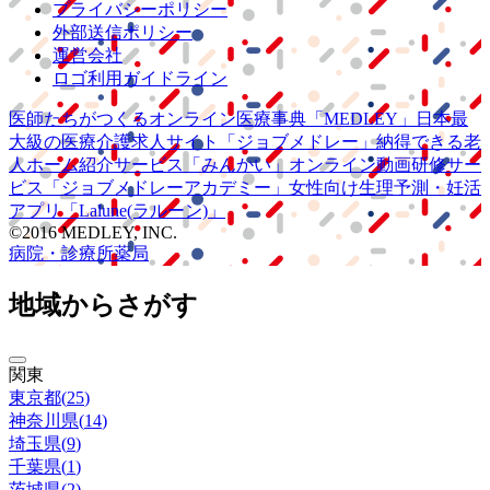
プライバシーポリシー
外部送信ポリシー
運営会社
ロゴ利用ガイドライン
医師たちがつくる
オンライン医療事典
「MEDLEY」
日本最
大級の
医療介護求人サイト
「ジョブメドレー」
納得できる
老
人ホーム紹介サービス
「みんかい」
オンライン
動画研修サー
ビス
「ジョブメドレー
アカデミー」
女性向け
生理予測・妊活
アプリ
「Lalune(ラルーン)」
©2016 MEDLEY, INC.
病院・診療所
薬局
地域からさがす
関東
東京都
(
25
)
神奈川県
(
14
)
埼玉県
(
9
)
千葉県
(
1
)
茨城県
(
2
)