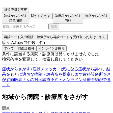
都道府県を変更
路線からさがす
駅からさがす
診療科からさがす
特徴からさがす
琵琶湖線
内科
検索
再診コード入力
病院・診療所から再診コードを受け取った方はこちら
絞り込み
(該当件数:
0
件)
すべて
対面診療可
オンライン診療可
条件に該当する病院・診療所は見つかりませんでした
検索条件を変更して、検索し直してください
症状からさがす (症状チェッカー)
気になる症状から調べ、結
果をもとに適切な病院・診療所を提案します
歯科診療所をさ
がす
歯医者さんの対面診療予約・オンライン診療予約ができ
ます
地域から病院・診療所をさがす
関東