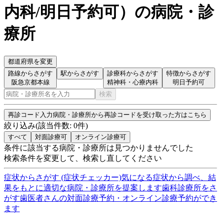
内科/明日予約可
）
の病院・診
療所
都道府県を変更
路線からさがす
駅からさがす
診療科からさがす
特徴からさがす
阪急京都本線
精神科・心療内科
明日予約可
検索
再診コード入力
病院・診療所から再診コードを受け取った方はこちら
絞り込み
(該当件数:
0
件)
すべて
対面診療可
オンライン診療可
条件に該当する病院・診療所は見つかりませんでした
検索条件を変更して、検索し直してください
症状からさがす (症状チェッカー)
気になる症状から調べ、結
果をもとに適切な病院・診療所を提案します
歯科診療所をさ
がす
歯医者さんの対面診療予約・オンライン診療予約ができ
ます