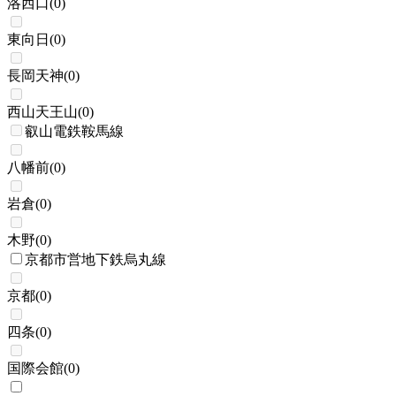
洛西口
(
0
)
東向日
(
0
)
長岡天神
(
0
)
西山天王山
(
0
)
叡山電鉄鞍馬線
八幡前
(
0
)
岩倉
(
0
)
木野
(
0
)
京都市営地下鉄烏丸線
京都
(
0
)
四条
(
0
)
国際会館
(
0
)