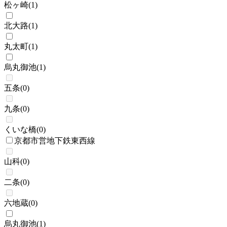
松ヶ崎
(
1
)
北大路
(
1
)
丸太町
(
1
)
烏丸御池
(
1
)
五条
(
0
)
九条
(
0
)
くいな橋
(
0
)
京都市営地下鉄東西線
山科
(
0
)
二条
(
0
)
六地蔵
(
0
)
烏丸御池
(
1
)