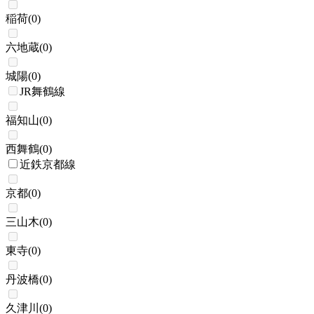
稲荷
(
0
)
六地蔵
(
0
)
城陽
(
0
)
JR舞鶴線
福知山
(
0
)
西舞鶴
(
0
)
近鉄京都線
京都
(
0
)
三山木
(
0
)
東寺
(
0
)
丹波橋
(
0
)
久津川
(
0
)