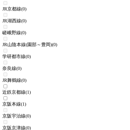
JR京都線
(
0
)
JR湖西線
(
0
)
嵯峨野線
(
0
)
JR山陰本線(園部～豊岡)
(
0
)
学研都市線
(
0
)
奈良線
(
0
)
JR舞鶴線
(
0
)
近鉄京都線
(
1
)
京阪本線
(
1
)
京阪宇治線
(
0
)
京阪京津線
(
0
)