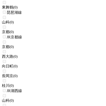
東舞鶴
(
0
)
琵琶湖線
山科
(
0
)
京都
(
0
)
JR京都線
京都
(
0
)
西大路
(
0
)
向日町
(
0
)
長岡京
(
0
)
桂川
(
0
)
JR湖西線
山科
(
0
)