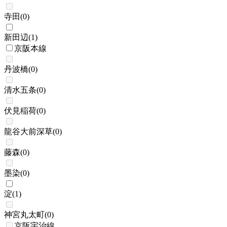
寺田
(
0
)
新田辺
(
1
)
京阪本線
丹波橋
(
0
)
清水五条
(
0
)
伏見稲荷
(
0
)
龍谷大前深草
(
0
)
藤森
(
0
)
墨染
(
0
)
淀
(
1
)
神宮丸太町
(
0
)
京阪宇治線