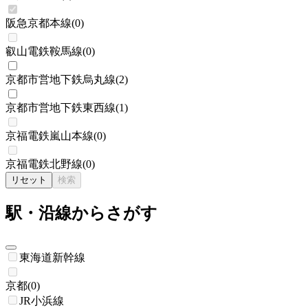
阪急京都本線
(
0
)
叡山電鉄鞍馬線
(
0
)
京都市営地下鉄烏丸線
(
2
)
京都市営地下鉄東西線
(
1
)
京福電鉄嵐山本線
(
0
)
京福電鉄北野線
(
0
)
リセット
検索
駅・沿線からさがす
東海道新幹線
京都
(
0
)
JR小浜線