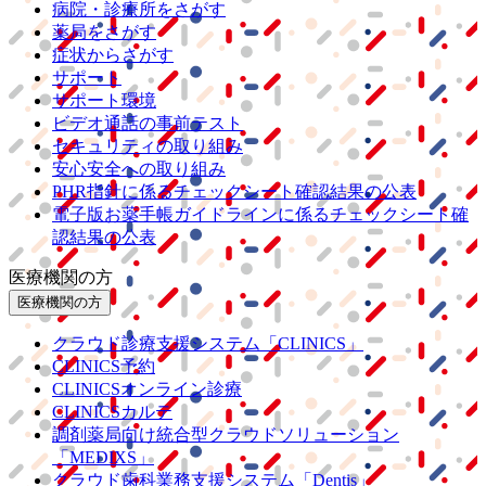
病院・診療所をさがす
薬局をさがす
症状からさがす
サポート
サポート環境
ビデオ通話の事前テスト
セキュリティの取り組み
安心安全への取り組み
PHR指針に係るチェックシート確認結果の公表
電子版お薬手帳ガイドラインに係るチェックシート確
認結果の公表
医療機関の方
医療機関の方
クラウド診療
支援システム
「CLINICS」
CLINICS予約
CLINICSオンライン診療
CLINICSカルテ
調剤薬局向け統合型クラウドソリューション
「MEDIXS」
クラウド歯科業務
支援システム
「Dentis」