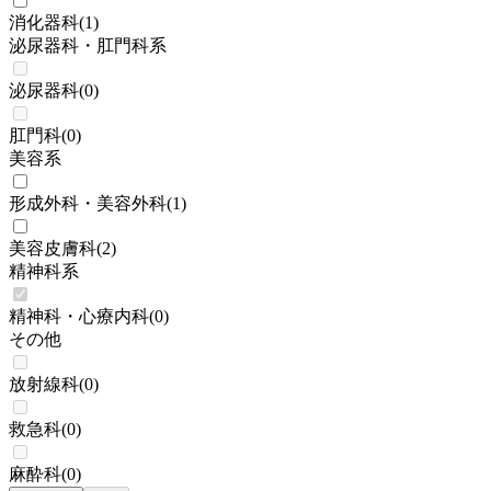
消化器科
(
1
)
泌尿器科・肛門科系
泌尿器科
(
0
)
肛門科
(
0
)
美容系
形成外科・美容外科
(
1
)
美容皮膚科
(
2
)
精神科系
精神科・心療内科
(
0
)
その他
放射線科
(
0
)
救急科
(
0
)
麻酔科
(
0
)