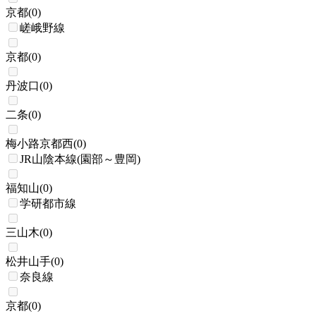
京都
(
0
)
嵯峨野線
京都
(
0
)
丹波口
(
0
)
二条
(
0
)
梅小路京都西
(
0
)
JR山陰本線(園部～豊岡)
福知山
(
0
)
学研都市線
三山木
(
0
)
松井山手
(
0
)
奈良線
京都
(
0
)