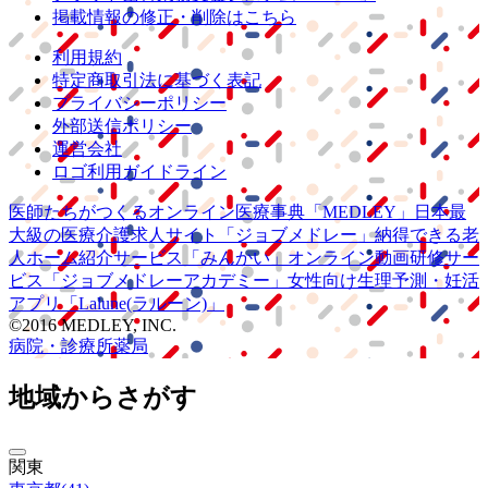
掲載情報の修正・削除はこちら
利用規約
特定商取引法に基づく表記
プライバシーポリシー
外部送信ポリシー
運営会社
ロゴ利用ガイドライン
医師たちがつくる
オンライン医療事典
「MEDLEY」
日本最
大級の
医療介護求人サイト
「ジョブメドレー」
納得できる
老
人ホーム紹介サービス
「みんかい」
オンライン
動画研修サー
ビス
「ジョブメドレー
アカデミー」
女性向け
生理予測・妊活
アプリ
「Lalune(ラルーン)」
©2016 MEDLEY, INC.
病院・診療所
薬局
地域からさがす
関東