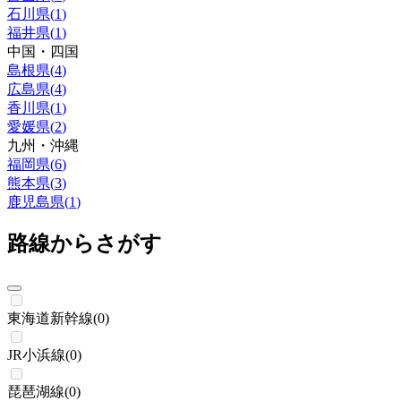
石川県
(
1
)
福井県
(
1
)
中国・四国
島根県
(
4
)
広島県
(
4
)
香川県
(
1
)
愛媛県
(
2
)
九州・沖縄
福岡県
(
6
)
熊本県
(
3
)
鹿児島県
(
1
)
路線からさがす
東海道新幹線
(
0
)
JR小浜線
(
0
)
琵琶湖線
(
0
)