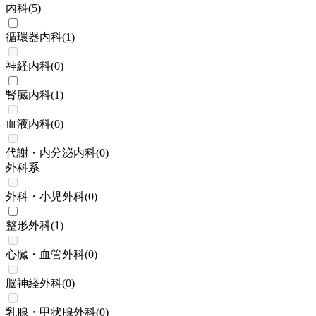
内科
(
5
)
循環器内科
(
1
)
神経内科
(
0
)
腎臓内科
(
1
)
血液内科
(
0
)
代謝・内分泌内科
(
0
)
外科系
外科・小児外科
(
0
)
整形外科
(
1
)
心臓・血管外科
(
0
)
脳神経外科
(
0
)
乳腺・甲状腺外科
(
0
)