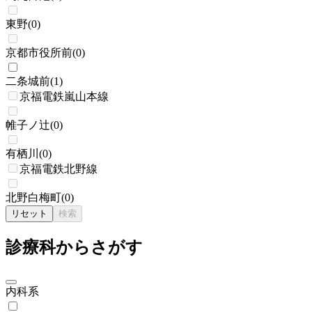
東野
(
0
)
京都市役所前
(
0
)
二条城前
(
1
)
京福電鉄嵐山本線
帷子ノ辻
(
0
)
有栖川
(
0
)
京福電鉄北野線
北野白梅町
(
0
)
リセット
検索
診療科からさがす
内科系