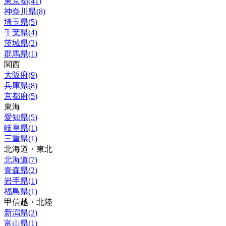
東京都
(
41
)
神奈川県
(
8
)
埼玉県
(
5
)
千葉県
(
4
)
茨城県
(
2
)
群馬県
(
1
)
関西
大阪府
(
9
)
兵庫県
(
8
)
京都府
(
5
)
東海
愛知県
(
5
)
岐阜県
(
1
)
三重県
(
1
)
北海道・東北
北海道
(
7
)
青森県
(
2
)
岩手県
(
1
)
福島県
(
1
)
甲信越・北陸
新潟県
(
2
)
富山県
(
1
)