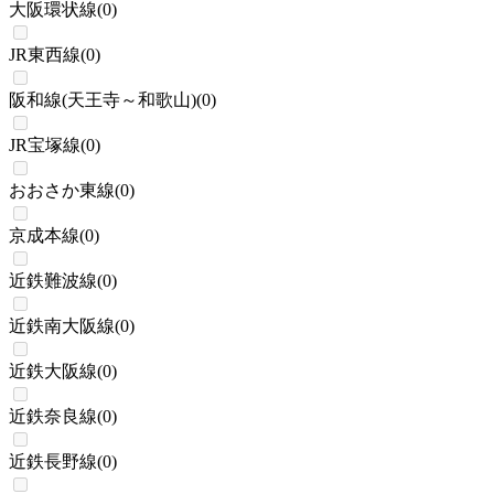
大阪環状線
(
0
)
JR東西線
(
0
)
阪和線(天王寺～和歌山)
(
0
)
JR宝塚線
(
0
)
おおさか東線
(
0
)
京成本線
(
0
)
近鉄難波線
(
0
)
近鉄南大阪線
(
0
)
近鉄大阪線
(
0
)
近鉄奈良線
(
0
)
近鉄長野線
(
0
)