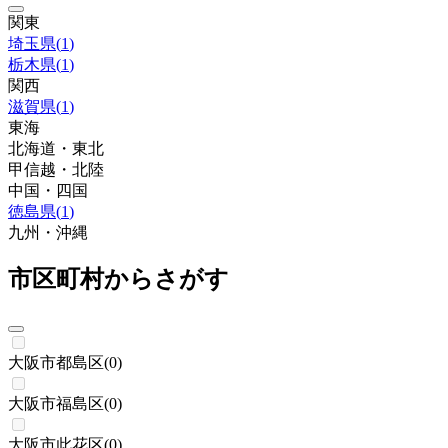
関東
埼玉県
(
1
)
栃木県
(
1
)
関西
滋賀県
(
1
)
東海
北海道・東北
甲信越・北陸
中国・四国
徳島県
(
1
)
九州・沖縄
市区町村からさがす
大阪市都島区
(
0
)
大阪市福島区
(
0
)
大阪市此花区
(
0
)