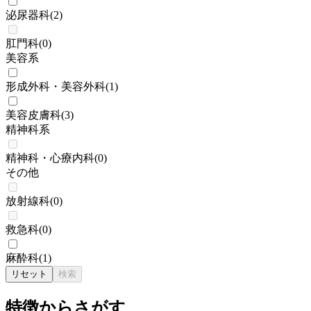
泌尿器科
(
2
)
肛門科
(
0
)
美容系
形成外科・美容外科
(
1
)
美容皮膚科
(
3
)
精神科系
精神科・心療内科
(
0
)
その他
放射線科
(
0
)
救急科
(
0
)
麻酔科
(
1
)
リセット
検索
特徴からさがす