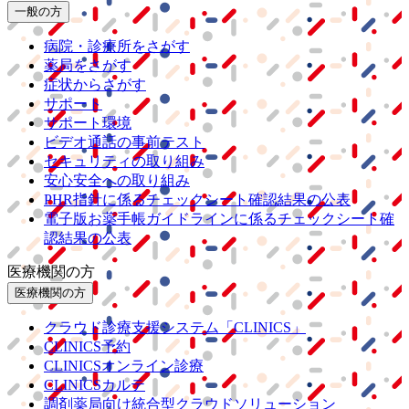
一般の方
病院・診療所をさがす
薬局をさがす
症状からさがす
サポート
サポート環境
ビデオ通話の事前テスト
セキュリティの取り組み
安心安全への取り組み
PHR指針に係るチェックシート確認結果の公表
電子版お薬手帳ガイドラインに係るチェックシート確
認結果の公表
医療機関の方
医療機関の方
クラウド診療
支援システム
「CLINICS」
CLINICS予約
CLINICSオンライン診療
CLINICSカルテ
調剤薬局向け統合型クラウドソリューション