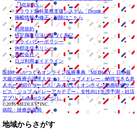
「MEDIXS」
クラウド歯科業務
支援システム
「Dentis」
掲載情報の修正・削除はこちら
利用規約
特定商取引法に基づく表記
プライバシーポリシー
外部送信ポリシー
運営会社
ロゴ利用ガイドライン
医師たちがつくる
オンライン医療事典
「MEDLEY」
日本最
大級の
医療介護求人サイト
「ジョブメドレー」
納得できる
老
人ホーム紹介サービス
「みんかい」
オンライン
動画研修サー
ビス
「ジョブメドレー
アカデミー」
女性向け
生理予測・妊活
アプリ
「Lalune(ラルーン)」
©2016 MEDLEY, INC.
病院・診療所
薬局
地域からさがす