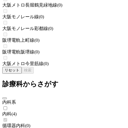
大阪メトロ長堀鶴見緑地線
(
0
)
大阪モノレール線
(
0
)
大阪モノレール彩都線
(
0
)
阪堺電軌上町線
(
0
)
阪堺電軌阪堺線
(
0
)
大阪メトロ今里筋線
(
0
)
リセット
検索
診療科からさがす
内科系
内科
(
4
)
循環器内科
(
0
)