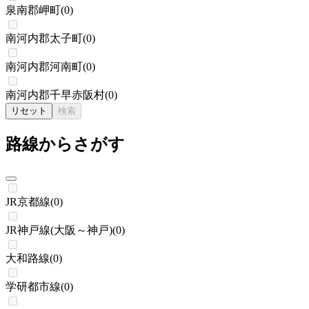
泉南郡岬町
(
0
)
南河内郡太子町
(
0
)
南河内郡河南町
(
0
)
南河内郡千早赤阪村
(
0
)
リセット
検索
路線からさがす
JR京都線
(
0
)
JR神戸線(大阪～神戸)
(
0
)
大和路線
(
0
)
学研都市線
(
0
)