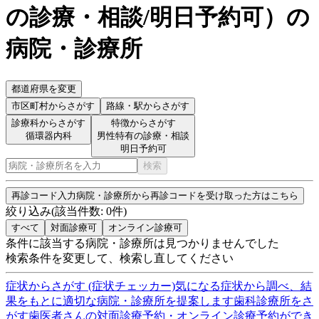
の診療・相談/明日予約可
）
の
病院・診療所
都道府県を変更
市区町村
からさがす
路線・駅
からさがす
診療科からさがす
特徴からさがす
循環器内科
男性特有の診療・相談
明日予約可
検索
再診コード入力
病院・診療所から再診コードを受け取った方はこちら
絞り込み
(該当件数:
0
件)
すべて
対面診療可
オンライン診療可
条件に該当する病院・診療所は見つかりませんでした
検索条件を変更して、検索し直してください
症状からさがす (症状チェッカー)
気になる症状から調べ、結
果をもとに適切な病院・診療所を提案します
歯科診療所をさ
がす
歯医者さんの対面診療予約・オンライン診療予約ができ