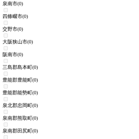
泉南市
(
0
)
四條畷市
(
0
)
交野市
(
0
)
大阪狭山市
(
0
)
阪南市
(
0
)
三島郡島本町
(
0
)
豊能郡豊能町
(
0
)
豊能郡能勢町
(
0
)
泉北郡忠岡町
(
0
)
泉南郡熊取町
(
0
)
泉南郡田尻町
(
0
)