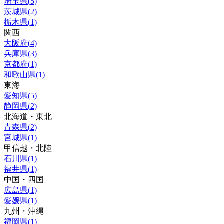
埼玉県
(
5
)
茨城県
(
2
)
栃木県
(
1
)
関西
大阪府
(
4
)
兵庫県
(
3
)
京都府
(
1
)
和歌山県
(
1
)
東海
愛知県
(
5
)
静岡県
(
2
)
北海道・東北
青森県
(
2
)
宮城県
(
1
)
甲信越・北陸
石川県
(
1
)
福井県
(
1
)
中国・四国
広島県
(
1
)
愛媛県
(
1
)
九州・沖縄
福岡県
(
1
)