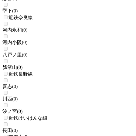
堅下
(
0
)
近鉄奈良線
河内永和
(
0
)
河内小阪
(
0
)
八戸ノ里
(
0
)
瓢箪山
(
0
)
近鉄長野線
喜志
(
0
)
川西
(
0
)
汐ノ宮
(
0
)
近鉄けいはんな線
長田
(
0
)