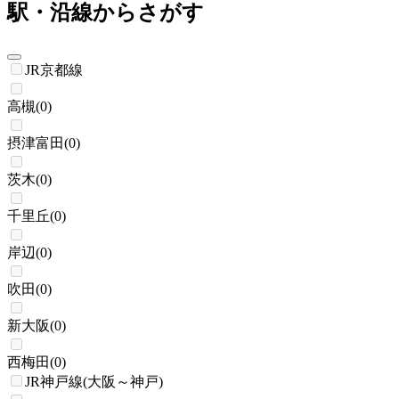
駅・沿線からさがす
JR京都線
高槻
(
0
)
摂津富田
(
0
)
茨木
(
0
)
千里丘
(
0
)
岸辺
(
0
)
吹田
(
0
)
新大阪
(
0
)
西梅田
(
0
)
JR神戸線(大阪～神戸)