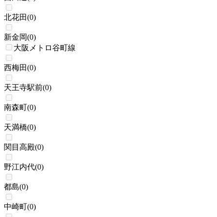
北花田
(
0
)
新金岡
(
0
)
大阪メトロ谷町線
西梅田
(
0
)
天王寺駅前
(
0
)
南森町
(
0
)
天満橋
(
0
)
関目高殿
(
0
)
野江内代
(
0
)
都島
(
0
)
中崎町
(
0
)