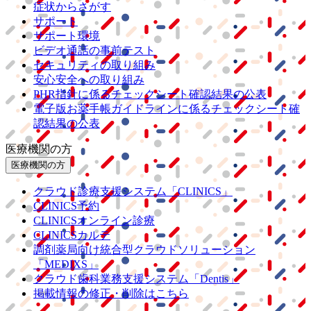
症状からさがす
サポート
サポート環境
ビデオ通話の事前テスト
セキュリティの取り組み
安心安全への取り組み
PHR指針に係るチェックシート確認結果の公表
電子版お薬手帳ガイドラインに係るチェックシート確
認結果の公表
医療機関の方
医療機関の方
クラウド診療
支援システム
「CLINICS」
CLINICS予約
CLINICSオンライン診療
CLINICSカルテ
調剤薬局向け統合型クラウドソリューション
「MEDIXS」
クラウド歯科業務
支援システム
「Dentis」
掲載情報の修正・削除はこちら