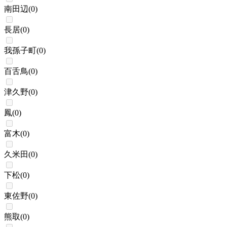
南田辺
(
0
)
長居
(
0
)
我孫子町
(
0
)
百舌鳥
(
0
)
津久野
(
0
)
鳳
(
0
)
富木
(
0
)
久米田
(
0
)
下松
(
0
)
東佐野
(
0
)
熊取
(
0
)