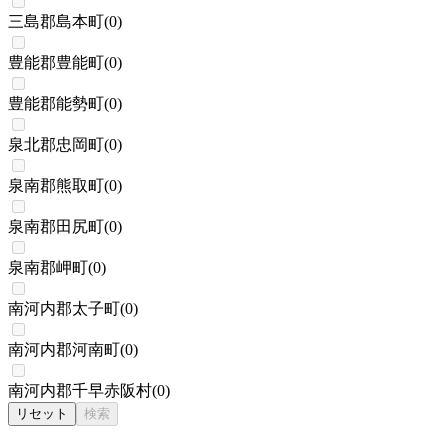
三島郡島本町
(
0
)
豊能郡豊能町
(
0
)
豊能郡能勢町
(
0
)
泉北郡忠岡町
(
0
)
泉南郡熊取町
(
0
)
泉南郡田尻町
(
0
)
泉南郡岬町
(
0
)
南河内郡太子町
(
0
)
南河内郡河南町
(
0
)
南河内郡千早赤阪村
(
0
)
リセット
検索