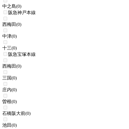
中之島
(
0
)
阪急神戸本線
西梅田
(
0
)
中津
(
0
)
十三
(
0
)
阪急宝塚本線
西梅田
(
0
)
三国
(
0
)
庄内
(
0
)
曽根
(
0
)
石橋阪大前
(
0
)
池田
(
0
)