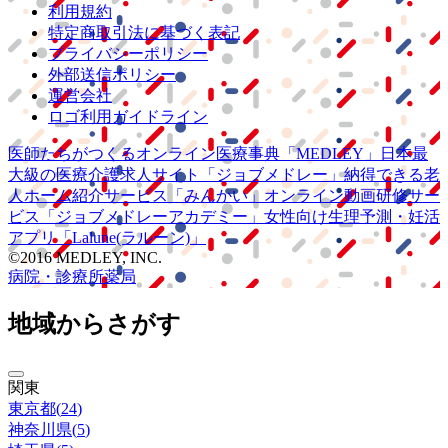
利用規約
特定商取引法に基づく表記
プライバシーポリシー
外部送信ポリシー
運営会社
ロゴ利用ガイドライン
医師たちがつくる
オンライン医療事典
「MEDLEY」
日本最
大級の
医療介護求人サイト
「ジョブメドレー」
納得できる
老
人ホーム紹介サービス
「みんかい」
オンライン
動画研修サー
ビス
「ジョブメドレー
アカデミー」
女性向け
生理予測・妊活
アプリ
「Lalune(ラルーン)」
©2016 MEDLEY, INC.
病院・診療所
薬局
地域からさがす
関東
東京都
(
24
)
神奈川県
(
5
)