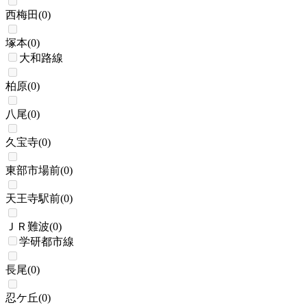
西梅田
(
0
)
塚本
(
0
)
大和路線
柏原
(
0
)
八尾
(
0
)
久宝寺
(
0
)
東部市場前
(
0
)
天王寺駅前
(
0
)
ＪＲ難波
(
0
)
学研都市線
長尾
(
0
)
忍ケ丘
(
0
)