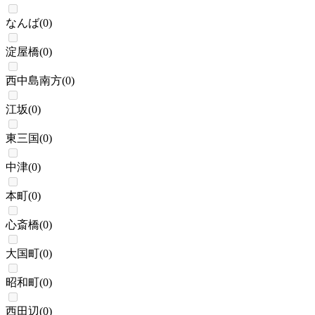
なんば
(
0
)
淀屋橋
(
0
)
西中島南方
(
0
)
江坂
(
0
)
東三国
(
0
)
中津
(
0
)
本町
(
0
)
心斎橋
(
0
)
大国町
(
0
)
昭和町
(
0
)
西田辺
(
0
)