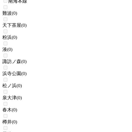
南海本線
難波
(
0
)
天下茶屋
(
0
)
粉浜
(
0
)
湊
(
0
)
諏訪ノ森
(
0
)
浜寺公園
(
0
)
松ノ浜
(
0
)
泉大津
(
0
)
春木
(
0
)
樽井
(
0
)