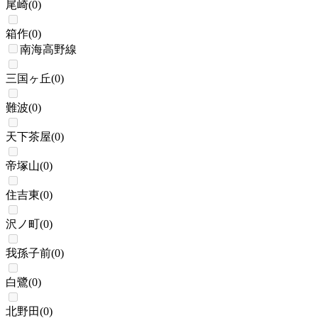
尾崎
(
0
)
箱作
(
0
)
南海高野線
三国ヶ丘
(
0
)
難波
(
0
)
天下茶屋
(
0
)
帝塚山
(
0
)
住吉東
(
0
)
沢ノ町
(
0
)
我孫子前
(
0
)
白鷺
(
0
)
北野田
(
0
)