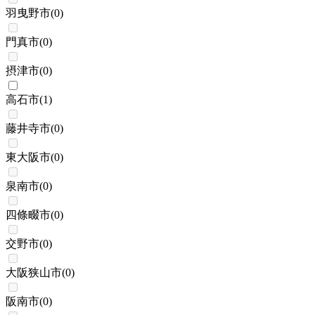
羽曳野市
(
0
)
門真市
(
0
)
摂津市
(
0
)
高石市
(
1
)
藤井寺市
(
0
)
東大阪市
(
0
)
泉南市
(
0
)
四條畷市
(
0
)
交野市
(
0
)
大阪狭山市
(
0
)
阪南市
(
0
)