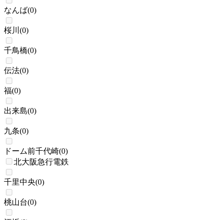
なんば
(
0
)
桜川
(
0
)
千鳥橋
(
0
)
伝法
(
0
)
福
(
0
)
出来島
(
0
)
九条
(
0
)
ドーム前千代崎
(
0
)
北大阪急行電鉄
千里中央
(
0
)
桃山台
(
0
)