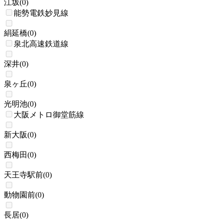
江坂
(
0
)
能勢電鉄妙見線
絹延橋
(
0
)
泉北高速鉄道線
深井
(
0
)
泉ヶ丘
(
0
)
光明池
(
0
)
大阪メトロ御堂筋線
新大阪
(
0
)
西梅田
(
0
)
天王寺駅前
(
0
)
動物園前
(
0
)
長居
(
0
)