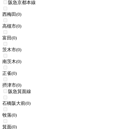
阪急京都本線
西梅田
(
0
)
高槻市
(
0
)
富田
(
0
)
茨木市
(
0
)
南茨木
(
0
)
正雀
(
0
)
摂津市
(
0
)
阪急箕面線
石橋阪大前
(
0
)
牧落
(
0
)
箕面
(
0
)