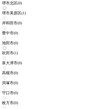
堺市北区
(
0
)
堺市美原区
(
1
)
岸和田市
(
0
)
豊中市
(
0
)
池田市
(
0
)
吹田市
(
1
)
泉大津市
(
0
)
高槻市
(
0
)
貝塚市
(
0
)
守口市
(
0
)
枚方市
(
0
)