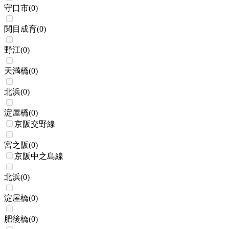
守口市
(
0
)
関目成育
(
0
)
野江
(
0
)
天満橋
(
0
)
北浜
(
0
)
淀屋橋
(
0
)
京阪交野線
宮之阪
(
0
)
京阪中之島線
北浜
(
0
)
淀屋橋
(
0
)
肥後橋
(
0
)