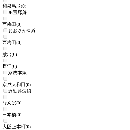
和泉鳥取
(
0
)
JR宝塚線
西梅田
(
0
)
おおさか東線
西梅田
(
0
)
放出
(
0
)
野江
(
0
)
京成本線
京成大和田
(
0
)
近鉄難波線
なんば
(
0
)
日本橋
(
0
)
大阪上本町
(
0
)