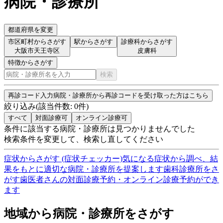
病院・診療所
都道府県を変更
市区町村からさがす
駅からさがす
診療科からさがす
大阪市天王寺区
皮膚科
特徴からさがす
検索
再診コード入力
病院・診療所から再診コードを受け取った方はこちら
絞り込み
(該当件数:
0
件)
すべて
対面診療可
オンライン診療可
条件に該当する病院・診療所は見つかりませんでした
検索条件を変更して、検索し直してください
症状からさがす (症状チェッカー)
気になる症状から調べ、結
果をもとに適切な病院・診療所を提案します
歯科診療所をさ
がす
歯医者さんの対面診療予約・オンライン診療予約ができ
ます
地域から病院・診療所をさがす