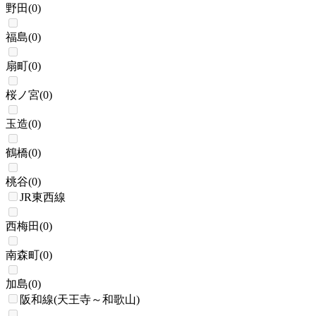
野田
(
0
)
福島
(
0
)
扇町
(
0
)
桜ノ宮
(
0
)
玉造
(
0
)
鶴橋
(
0
)
桃谷
(
0
)
JR東西線
西梅田
(
0
)
南森町
(
0
)
加島
(
0
)
阪和線(天王寺～和歌山)