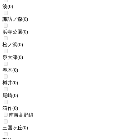
湊
(
0
)
諏訪ノ森
(
0
)
浜寺公園
(
0
)
松ノ浜
(
0
)
泉大津
(
0
)
春木
(
0
)
樽井
(
0
)
尾崎
(
0
)
箱作
(
0
)
南海高野線
三国ヶ丘
(
0
)