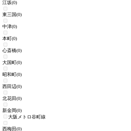
江坂
(
0
)
東三国
(
0
)
中津
(
0
)
本町
(
0
)
心斎橋
(
0
)
大国町
(
0
)
昭和町
(
0
)
西田辺
(
0
)
北花田
(
0
)
新金岡
(
0
)
大阪メトロ谷町線
西梅田
(
0
)