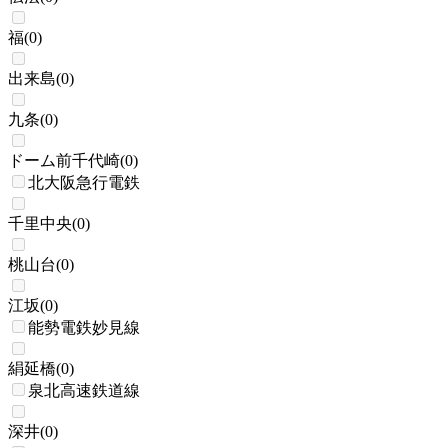
福
(
0
)
出来島
(
0
)
九条
(
0
)
ドーム前千代崎
(
0
)
北大阪急行電鉄
千里中央
(
0
)
桃山台
(
0
)
江坂
(
0
)
能勢電鉄妙見線
絹延橋
(
0
)
泉北高速鉄道線
深井
(
0
)