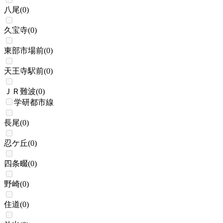
八尾
(
0
)
久宝寺
(
0
)
東部市場前
(
0
)
天王寺駅前
(
0
)
ＪＲ難波
(
0
)
学研都市線
長尾
(
0
)
忍ケ丘
(
0
)
四条畷
(
0
)
野崎
(
0
)
住道
(
0
)