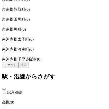
泉南郡熊取町
(
0
)
泉南郡田尻町
(
0
)
泉南郡岬町
(
0
)
南河内郡太子町
(
0
)
南河内郡河南町
(
0
)
南河内郡千早赤阪村
(
0
)
リセット
検索
駅・沿線からさがす
JR京都線
高槻
(
0
)