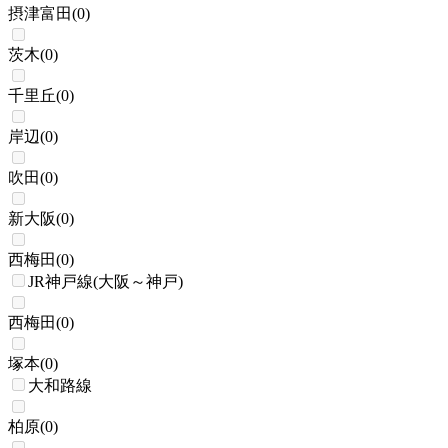
摂津富田
(
0
)
茨木
(
0
)
千里丘
(
0
)
岸辺
(
0
)
吹田
(
0
)
新大阪
(
0
)
西梅田
(
0
)
JR神戸線(大阪～神戸)
西梅田
(
0
)
塚本
(
0
)
大和路線
柏原
(
0
)