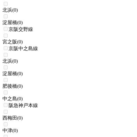
北浜
(
0
)
淀屋橋
(
0
)
京阪交野線
宮之阪
(
0
)
京阪中之島線
北浜
(
0
)
淀屋橋
(
0
)
肥後橋
(
0
)
中之島
(
0
)
阪急神戸本線
西梅田
(
0
)
中津
(
0
)