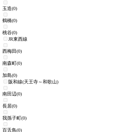
玉造
(
0
)
鶴橋
(
0
)
桃谷
(
0
)
JR東西線
西梅田
(
0
)
南森町
(
0
)
加島
(
0
)
阪和線(天王寺～和歌山)
南田辺
(
0
)
長居
(
0
)
我孫子町
(
0
)
百舌鳥
(
0
)