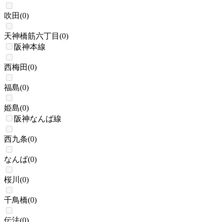
吹田
(
0
)
天神橋筋六丁目
(
0
)
阪神本線
西梅田
(
0
)
福島
(
0
)
姫島
(
0
)
阪神なんば線
西九条
(
0
)
なんば
(
0
)
桜川
(
0
)
千鳥橋
(
0
)
伝法
(
0
)