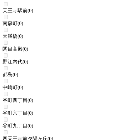
天王寺駅前
(
0
)
南森町
(
0
)
天満橋
(
0
)
関目高殿
(
0
)
野江内代
(
0
)
都島
(
0
)
中崎町
(
0
)
谷町四丁目
(
0
)
谷町六丁目
(
0
)
谷町九丁目
(
0
)
四天王寺前夕陽ヶ丘
(
0
)