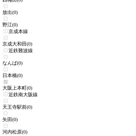
放出
(
0
)
野江
(
0
)
京成本線
京成大和田
(
0
)
近鉄難波線
なんば
(
0
)
日本橋
(
0
)
大阪上本町
(
0
)
近鉄南大阪線
天王寺駅前
(
0
)
矢田
(
0
)
河内松原
(
0
)