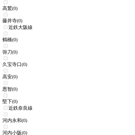
高鷲
(
0
)
藤井寺
(
0
)
近鉄大阪線
鶴橋
(
0
)
弥刀
(
0
)
久宝寺口
(
0
)
高安
(
0
)
恩智
(
0
)
堅下
(
0
)
近鉄奈良線
河内永和
(
0
)
河内小阪
(
0
)