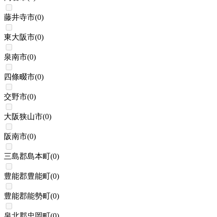
藤井寺市
(
0
)
東大阪市
(
0
)
泉南市
(
0
)
四條畷市
(
0
)
交野市
(
0
)
大阪狭山市
(
0
)
阪南市
(
0
)
三島郡島本町
(
0
)
豊能郡豊能町
(
0
)
豊能郡能勢町
(
0
)
泉北郡忠岡町
(
0
)