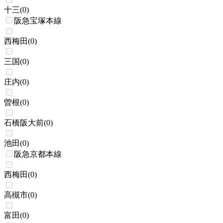
十三
(
0
)
阪急宝塚本線
西梅田
(
0
)
三国
(
0
)
庄内
(
0
)
曽根
(
0
)
石橋阪大前
(
0
)
池田
(
0
)
阪急京都本線
西梅田
(
0
)
高槻市
(
0
)
富田
(
0
)