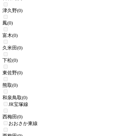
津久野
(
0
)
鳳
(
0
)
富木
(
0
)
久米田
(
0
)
下松
(
0
)
東佐野
(
0
)
熊取
(
0
)
和泉鳥取
(
0
)
JR宝塚線
西梅田
(
0
)
おおさか東線
西梅田
(
0
)