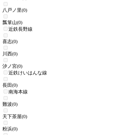
八戸ノ里
(
0
)
瓢箪山
(
0
)
近鉄長野線
喜志
(
0
)
川西
(
0
)
汐ノ宮
(
0
)
近鉄けいはんな線
長田
(
0
)
南海本線
難波
(
0
)
天下茶屋
(
0
)
粉浜
(
0
)