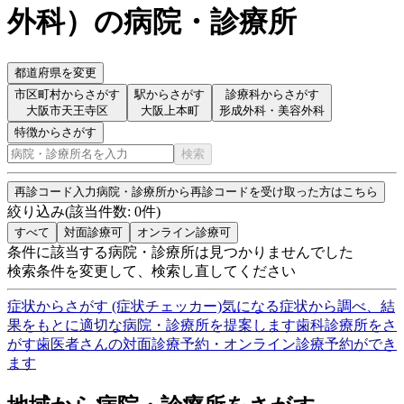
外科
）
の病院・診療所
都道府県を変更
市区町村からさがす
駅からさがす
診療科からさがす
大阪市天王寺区
大阪上本町
形成外科・美容外科
特徴からさがす
検索
再診コード入力
病院・診療所から再診コードを受け取った方はこちら
絞り込み
(該当件数:
0
件)
すべて
対面診療可
オンライン診療可
条件に該当する病院・診療所は見つかりませんでした
検索条件を変更して、検索し直してください
症状からさがす (症状チェッカー)
気になる症状から調べ、結
果をもとに適切な病院・診療所を提案します
歯科診療所をさ
がす
歯医者さんの対面診療予約・オンライン診療予約ができ
ます