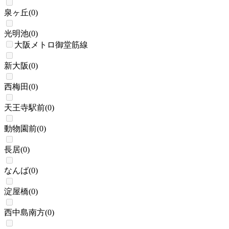
泉ヶ丘
(
0
)
光明池
(
0
)
大阪メトロ御堂筋線
新大阪
(
0
)
西梅田
(
0
)
天王寺駅前
(
0
)
動物園前
(
0
)
長居
(
0
)
なんば
(
0
)
淀屋橋
(
0
)
西中島南方
(
0
)