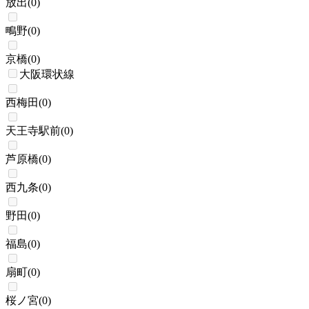
放出
(
0
)
鴫野
(
0
)
京橋
(
0
)
大阪環状線
西梅田
(
0
)
天王寺駅前
(
0
)
芦原橋
(
0
)
西九条
(
0
)
野田
(
0
)
福島
(
0
)
扇町
(
0
)
桜ノ宮
(
0
)