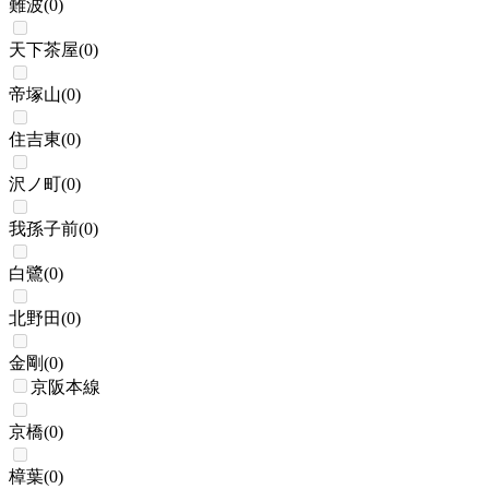
難波
(
0
)
天下茶屋
(
0
)
帝塚山
(
0
)
住吉東
(
0
)
沢ノ町
(
0
)
我孫子前
(
0
)
白鷺
(
0
)
北野田
(
0
)
金剛
(
0
)
京阪本線
京橋
(
0
)
樟葉
(
0
)