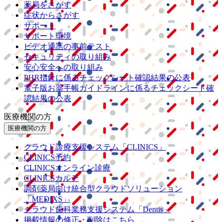
薬局をさがす
症状からさがす
サポート
サポート環境
ビデオ通話の事前テスト
セキュリティの取り組み
安心安全への取り組み
PHR指針に係るチェックシート確認結果の公表
電子版お薬手帳ガイドラインに係るチェックシート確
認結果の公表
医療機関の方
医療機関の方
クラウド診療
支援システム
「CLINICS」
CLINICS予約
CLINICSオンライン診療
CLINICSカルテ
調剤薬局向け統合型クラウドソリューション
「MEDIXS」
クラウド歯科業務
支援システム
「Dentis」
掲載情報の修正・削除はこちら