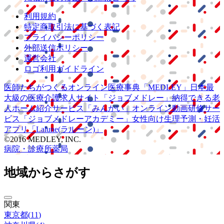
利用規約
特定商取引法に基づく表記
プライバシーポリシー
外部送信ポリシー
運営会社
ロゴ利用ガイドライン
医師たちがつくる
オンライン医療事典
「MEDLEY」
日本最
大級の
医療介護求人サイト
「ジョブメドレー」
納得できる
老
人ホーム紹介サービス
「みんかい」
オンライン
動画研修サー
ビス
「ジョブメドレー
アカデミー」
女性向け
生理予測・妊活
アプリ
「Lalune(ラルーン)」
©2016 MEDLEY, INC.
病院・診療所
薬局
地域からさがす
関東
東京都
(
11
)