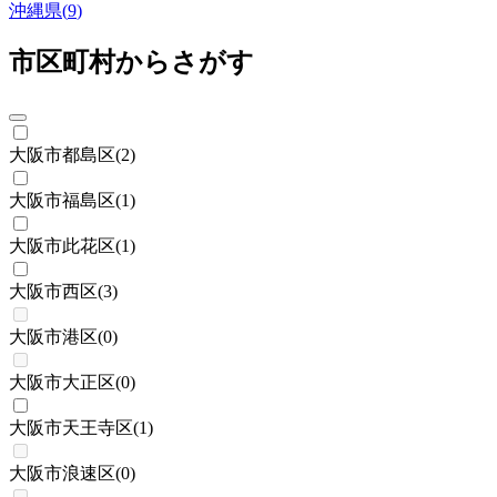
沖縄県
(
9
)
市区町村からさがす
大阪市都島区
(
2
)
大阪市福島区
(
1
)
大阪市此花区
(
1
)
大阪市西区
(
3
)
大阪市港区
(
0
)
大阪市大正区
(
0
)
大阪市天王寺区
(
1
)
大阪市浪速区
(
0
)