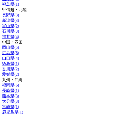
福島県
(
1
)
甲信越・北陸
長野県
(
3
)
新潟県
(
3
)
富山県
(
2
)
石川県
(
3
)
福井県
(
4
)
中国・四国
岡山県
(
5
)
広島県
(
6
)
山口県
(
4
)
徳島県
(
1
)
香川県
(
2
)
愛媛県
(
2
)
九州・沖縄
福岡県
(
6
)
長崎県
(
1
)
熊本県
(
3
)
大分県
(
3
)
宮崎県
(
1
)
鹿児島県
(
1
)