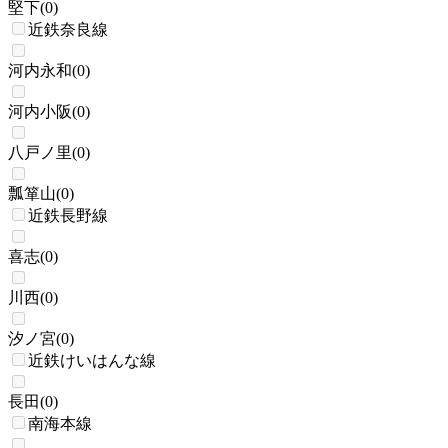
堅下
(
0
)
近鉄奈良線
河内永和
(
0
)
河内小阪
(
0
)
八戸ノ里
(
0
)
瓢箪山
(
0
)
近鉄長野線
喜志
(
0
)
川西
(
0
)
汐ノ宮
(
0
)
近鉄けいはんな線
長田
(
0
)
南海本線