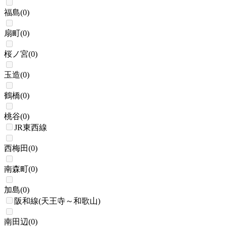
福島
(
0
)
扇町
(
0
)
桜ノ宮
(
0
)
玉造
(
0
)
鶴橋
(
0
)
桃谷
(
0
)
JR東西線
西梅田
(
0
)
南森町
(
0
)
加島
(
0
)
阪和線(天王寺～和歌山)
南田辺
(
0
)