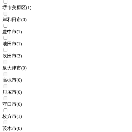
堺市美原区
(
1
)
岸和田市
(
0
)
豊中市
(
1
)
池田市
(
1
)
吹田市
(
3
)
泉大津市
(
0
)
高槻市
(
0
)
貝塚市
(
0
)
守口市
(
0
)
枚方市
(
1
)
茨木市
(
0
)