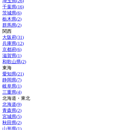
埼玉県
(
26
)
千葉県
(
16
)
茨城県
(
6
)
栃木県
(
2
)
群馬県
(
2
)
関西
大阪府
(
31
)
兵庫県
(
12
)
京都府
(
6
)
滋賀県
(
1
)
和歌山県
(
2
)
東海
愛知県
(
21
)
静岡県
(
7
)
岐阜県
(
1
)
三重県
(
4
)
北海道・東北
北海道
(
9
)
青森県
(
2
)
宮城県
(
5
)
秋田県
(
2
)
山形県
(
1
)