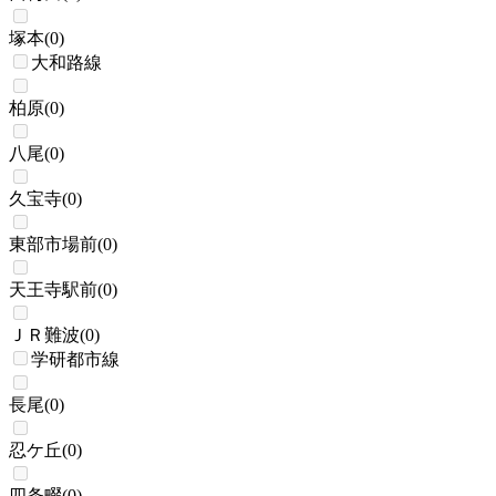
塚本
(
0
)
大和路線
柏原
(
0
)
八尾
(
0
)
久宝寺
(
0
)
東部市場前
(
0
)
天王寺駅前
(
0
)
ＪＲ難波
(
0
)
学研都市線
長尾
(
0
)
忍ケ丘
(
0
)
四条畷
(
0
)