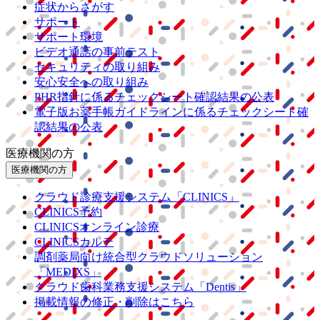
症状からさがす
サポート
サポート環境
ビデオ通話の事前テスト
セキュリティの取り組み
安心安全への取り組み
PHR指針に係るチェックシート確認結果の公表
電子版お薬手帳ガイドラインに係るチェックシート確
認結果の公表
医療機関の方
医療機関の方
クラウド診療
支援システム
「CLINICS」
CLINICS予約
CLINICSオンライン診療
CLINICSカルテ
調剤薬局向け統合型クラウドソリューション
「MEDIXS」
クラウド歯科業務
支援システム
「Dentis」
掲載情報の修正・削除はこちら