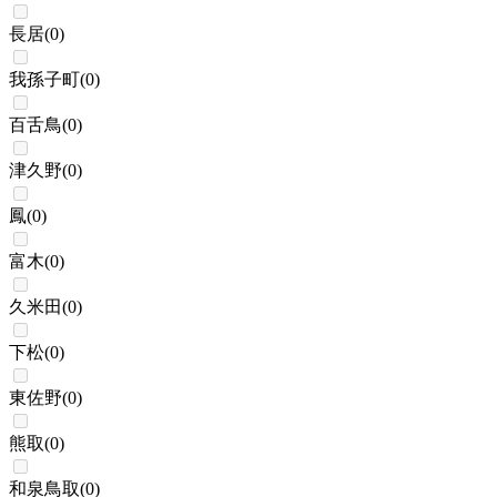
長居
(
0
)
我孫子町
(
0
)
百舌鳥
(
0
)
津久野
(
0
)
鳳
(
0
)
富木
(
0
)
久米田
(
0
)
下松
(
0
)
東佐野
(
0
)
熊取
(
0
)
和泉鳥取
(
0
)