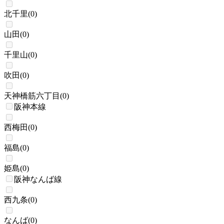
北千里
(
0
)
山田
(
0
)
千里山
(
0
)
吹田
(
0
)
天神橋筋六丁目
(
0
)
阪神本線
西梅田
(
0
)
福島
(
0
)
姫島
(
0
)
阪神なんば線
西九条
(
0
)
なんば
(
0
)