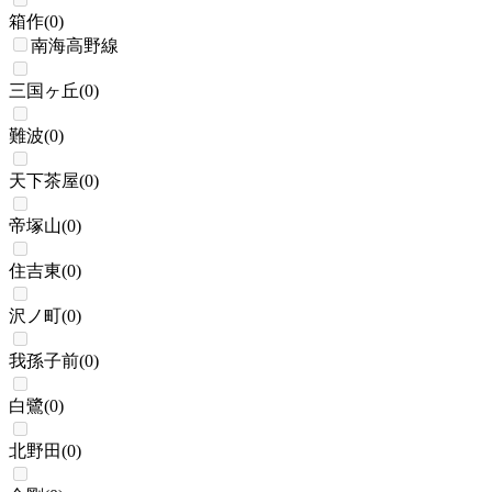
箱作
(
0
)
南海高野線
三国ヶ丘
(
0
)
難波
(
0
)
天下茶屋
(
0
)
帝塚山
(
0
)
住吉東
(
0
)
沢ノ町
(
0
)
我孫子前
(
0
)
白鷺
(
0
)
北野田
(
0
)