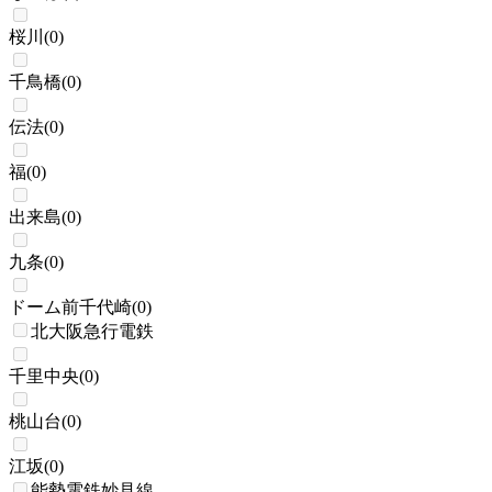
桜川
(
0
)
千鳥橋
(
0
)
伝法
(
0
)
福
(
0
)
出来島
(
0
)
九条
(
0
)
ドーム前千代崎
(
0
)
北大阪急行電鉄
千里中央
(
0
)
桃山台
(
0
)
江坂
(
0
)
能勢電鉄妙見線