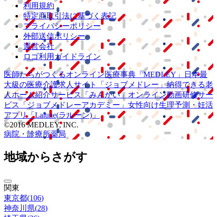
利用規約
特定商取引法に基づく表記
プライバシーポリシー
外部送信ポリシー
運営会社
ロゴ利用ガイドライン
医師たちがつくる
オンライン医療事典
「MEDLEY」
日本最
大級の
医療介護求人サイト
「ジョブメドレー」
納得できる
老
人ホーム紹介サービス
「みんかい」
オンライン
動画研修サー
ビス
「ジョブメドレー
アカデミー」
女性向け
生理予測・妊活
アプリ
「Lalune(ラルーン)」
©2016 MEDLEY, INC.
病院・診療所
薬局
地域からさがす
関東
東京都
(
106
)
神奈川県
(
28
)