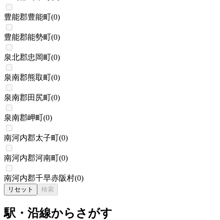
豊能郡豊能町
(
0
)
豊能郡能勢町
(
0
)
泉北郡忠岡町
(
0
)
泉南郡熊取町
(
0
)
泉南郡田尻町
(
0
)
泉南郡岬町
(
0
)
南河内郡太子町
(
0
)
南河内郡河南町
(
0
)
南河内郡千早赤阪村
(
0
)
リセット
検索
駅・沿線からさがす