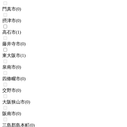
門真市
(
0
)
摂津市
(
0
)
高石市
(
1
)
藤井寺市
(
0
)
東大阪市
(
1
)
泉南市
(
0
)
四條畷市
(
0
)
交野市
(
0
)
大阪狭山市
(
0
)
阪南市
(
0
)
三島郡島本町
(
0
)