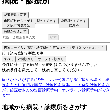
病院・診療所
都道府県を変更
市区町村からさがす
駅からさがす
診療科からさがす
大阪市阿倍野区
皮膚科
特徴からさがす
検索
再診コード入力
病院・診療所から再診コードを受け取った方はこちら
絞り込み
(該当件数:
0
件)
すべて
対面診療可
オンライン診療可
条件に該当する病院・診療所は見つかりませんでした
検索条件を変更して、検索し直してください
症状からさがす (症状チェッカー)
気になる症状から調べ、結
果をもとに適切な病院・診療所を提案します
歯科診療所をさ
がす
歯医者さんの対面診療予約・オンライン診療予約ができ
ます
地域から病院・診療所をさがす