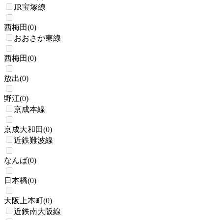
JR宝塚線
西梅田
(
0
)
おおさか東線
西梅田
(
0
)
放出
(
0
)
野江
(
0
)
京成本線
京成大和田
(
0
)
近鉄難波線
なんば
(
0
)
日本橋
(
0
)
大阪上本町
(
0
)
近鉄南大阪線