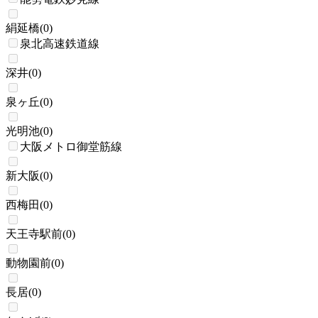
絹延橋
(
0
)
泉北高速鉄道線
深井
(
0
)
泉ヶ丘
(
0
)
光明池
(
0
)
大阪メトロ御堂筋線
新大阪
(
0
)
西梅田
(
0
)
天王寺駅前
(
0
)
動物園前
(
0
)
長居
(
0
)