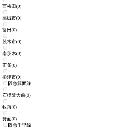
西梅田
(
0
)
高槻市
(
0
)
富田
(
0
)
茨木市
(
0
)
南茨木
(
0
)
正雀
(
0
)
摂津市
(
0
)
阪急箕面線
石橋阪大前
(
0
)
牧落
(
0
)
箕面
(
0
)
阪急千里線