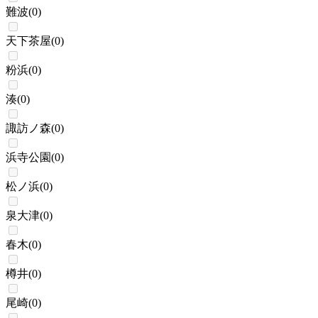
難波
(
0
)
天下茶屋
(
0
)
粉浜
(
0
)
湊
(
0
)
諏訪ノ森
(
0
)
浜寺公園
(
0
)
松ノ浜
(
0
)
泉大津
(
0
)
春木
(
0
)
樽井
(
0
)
尾崎
(
0
)