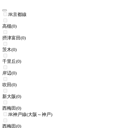
JR京都線
高槻
(
0
)
摂津富田
(
0
)
茨木
(
0
)
千里丘
(
0
)
岸辺
(
0
)
吹田
(
0
)
新大阪
(
0
)
西梅田
(
0
)
JR神戸線(大阪～神戸)
西梅田
(
0
)