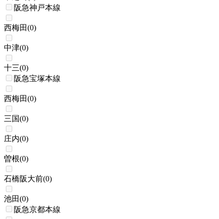
阪急神戸本線
西梅田
(
0
)
中津
(
0
)
十三
(
0
)
阪急宝塚本線
西梅田
(
0
)
三国
(
0
)
庄内
(
0
)
曽根
(
0
)
石橋阪大前
(
0
)
池田
(
0
)
阪急京都本線