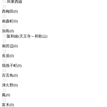
JR東西線
西梅田
(
0
)
南森町
(
0
)
加島
(
0
)
阪和線(天王寺～和歌山)
南田辺
(
0
)
長居
(
0
)
我孫子町
(
0
)
百舌鳥
(
0
)
津久野
(
0
)
鳳
(
0
)
富木
(
0
)