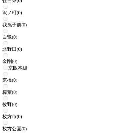
住吉東
(
0
)
沢ノ町
(
0
)
我孫子前
(
0
)
白鷺
(
0
)
北野田
(
0
)
金剛
(
0
)
京阪本線
京橋
(
0
)
樟葉
(
0
)
牧野
(
0
)
枚方市
(
0
)
枚方公園
(
0
)