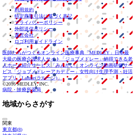
利用規約
特定商取引法に基づく表記
プライバシーポリシー
外部送信ポリシー
運営会社
ロゴ利用ガイドライン
医師たちがつくる
オンライン医療事典
「MEDLEY」
日本最
大級の
医療介護求人サイト
「ジョブメドレー」
納得できる
老
人ホーム紹介サービス
「みんかい」
オンライン
動画研修サー
ビス
「ジョブメドレー
アカデミー」
女性向け
生理予測・妊活
アプリ
「Lalune(ラルーン)」
©2016 MEDLEY, INC.
病院・診療所
薬局
地域からさがす
関東
東京都
(
8
)