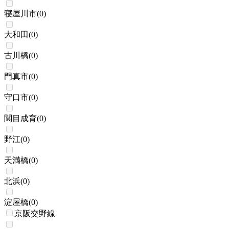
寝屋川市
(
0
)
大和田
(
0
)
古川橋
(
0
)
門真市
(
0
)
守口市
(
0
)
関目成育
(
0
)
野江
(
0
)
天満橋
(
0
)
北浜
(
0
)
淀屋橋
(
0
)
京阪交野線