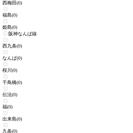
西梅田
(
0
)
福島
(
0
)
姫島
(
0
)
阪神なんば線
西九条
(
0
)
なんば
(
0
)
桜川
(
0
)
千鳥橋
(
0
)
伝法
(
0
)
福
(
0
)
出来島
(
0
)
九条
(
0
)