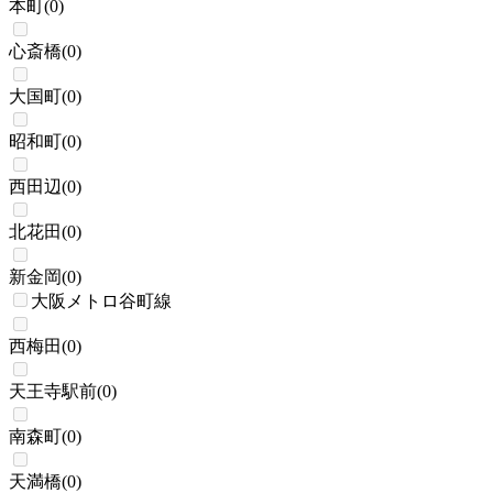
本町
(
0
)
心斎橋
(
0
)
大国町
(
0
)
昭和町
(
0
)
西田辺
(
0
)
北花田
(
0
)
新金岡
(
0
)
大阪メトロ谷町線
西梅田
(
0
)
天王寺駅前
(
0
)
南森町
(
0
)
天満橋
(
0
)