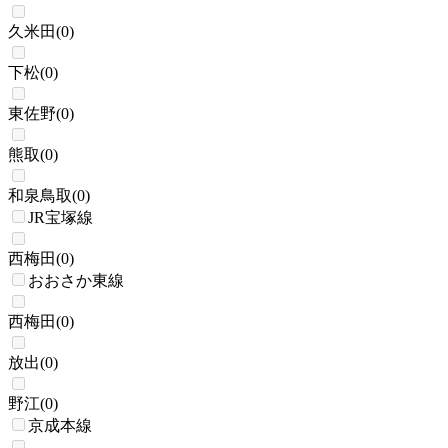
久米田
(
0
)
下松
(
0
)
東佐野
(
0
)
熊取
(
0
)
和泉鳥取
(
0
)
JR宝塚線
西梅田
(
0
)
おおさか東線
西梅田
(
0
)
放出
(
0
)
野江
(
0
)
京成本線