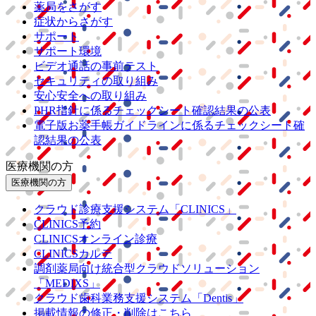
薬局をさがす
症状からさがす
サポート
サポート環境
ビデオ通話の事前テスト
セキュリティの取り組み
安心安全への取り組み
PHR指針に係るチェックシート確認結果の公表
電子版お薬手帳ガイドラインに係るチェックシート確
認結果の公表
医療機関の方
医療機関の方
クラウド診療
支援システム
「CLINICS」
CLINICS予約
CLINICSオンライン診療
CLINICSカルテ
調剤薬局向け統合型クラウドソリューション
「MEDIXS」
クラウド歯科業務
支援システム
「Dentis」
掲載情報の修正・削除はこちら