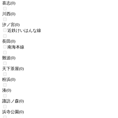
喜志
(
0
)
川西
(
0
)
汐ノ宮
(
0
)
近鉄けいはんな線
長田
(
0
)
南海本線
難波
(
0
)
天下茶屋
(
0
)
粉浜
(
0
)
湊
(
0
)
諏訪ノ森
(
0
)
浜寺公園
(
0
)