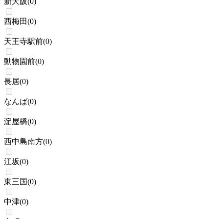
新大阪
(
0
)
西梅田
(
0
)
天王寺駅前
(
0
)
動物園前
(
0
)
長居
(
0
)
なんば
(
0
)
淀屋橋
(
0
)
西中島南方
(
0
)
江坂
(
0
)
東三国
(
0
)
中津
(
0
)