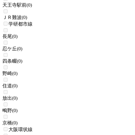
天王寺駅前
(
0
)
ＪＲ難波
(
0
)
学研都市線
長尾
(
0
)
忍ケ丘
(
0
)
四条畷
(
0
)
野崎
(
0
)
住道
(
0
)
放出
(
0
)
鴫野
(
0
)
京橋
(
0
)
大阪環状線