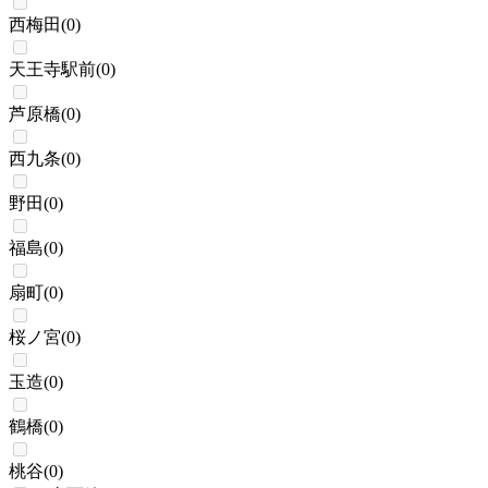
西梅田
(
0
)
天王寺駅前
(
0
)
芦原橋
(
0
)
西九条
(
0
)
野田
(
0
)
福島
(
0
)
扇町
(
0
)
桜ノ宮
(
0
)
玉造
(
0
)
鶴橋
(
0
)
桃谷
(
0
)