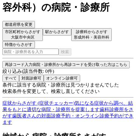
容外科
）
の病院・診療所
都道府県を変更
市区町村からさがす
駅からさがす
診療科からさがす
大阪市中央区
形成外科・美容外科
特徴からさがす
検索
再診コード入力
病院・診療所から再診コードを受け取った方はこちら
絞り込み
(該当件数:
0
件)
すべて
対面診療可
オンライン診療可
条件に該当する病院・診療所は見つかりませんでした
検索条件を変更して、検索し直してください
症状からさがす (症状チェッカー)
気になる症状から調べ、結
果をもとに適切な病院・診療所を提案します
歯科診療所をさ
がす
歯医者さんの対面診療予約・オンライン診療予約ができ
ます