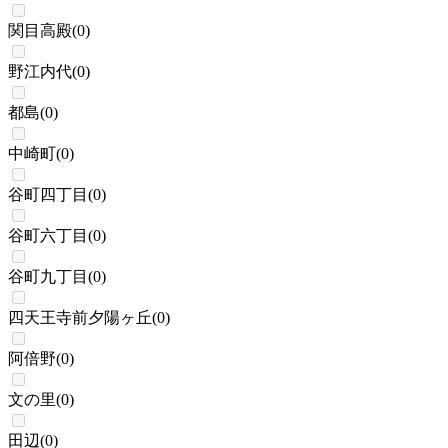
関目高殿
(
0
)
野江内代
(
0
)
都島
(
0
)
中崎町
(
0
)
谷町四丁目
(
0
)
谷町六丁目
(
0
)
谷町九丁目
(
0
)
四天王寺前夕陽ヶ丘
(
0
)
阿倍野
(
0
)
文の里
(
0
)
田辺
(
0
)