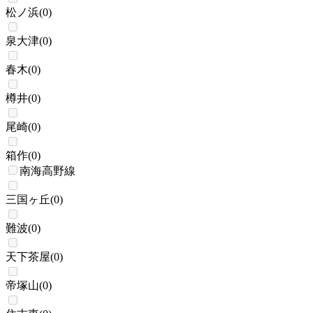
松ノ浜
(
0
)
泉大津
(
0
)
春木
(
0
)
樽井
(
0
)
尾崎
(
0
)
箱作
(
0
)
南海高野線
三国ヶ丘
(
0
)
難波
(
0
)
天下茶屋
(
0
)
帝塚山
(
0
)