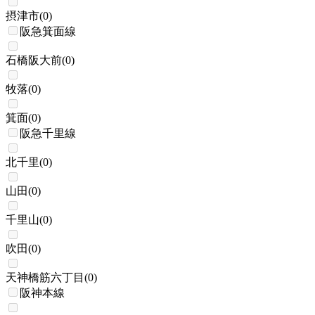
摂津市
(
0
)
阪急箕面線
石橋阪大前
(
0
)
牧落
(
0
)
箕面
(
0
)
阪急千里線
北千里
(
0
)
山田
(
0
)
千里山
(
0
)
吹田
(
0
)
天神橋筋六丁目
(
0
)
阪神本線