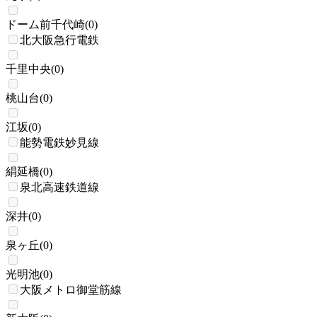
ドーム前千代崎
(
0
)
北大阪急行電鉄
千里中央
(
0
)
桃山台
(
0
)
江坂
(
0
)
能勢電鉄妙見線
絹延橋
(
0
)
泉北高速鉄道線
深井
(
0
)
泉ヶ丘
(
0
)
光明池
(
0
)
大阪メトロ御堂筋線