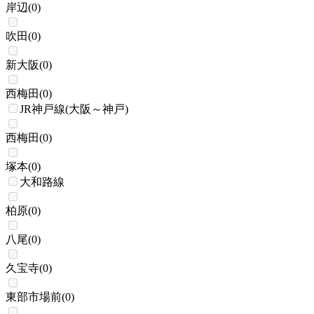
岸辺
(
0
)
吹田
(
0
)
新大阪
(
0
)
西梅田
(
0
)
JR神戸線(大阪～神戸)
西梅田
(
0
)
塚本
(
0
)
大和路線
柏原
(
0
)
八尾
(
0
)
久宝寺
(
0
)
東部市場前
(
0
)