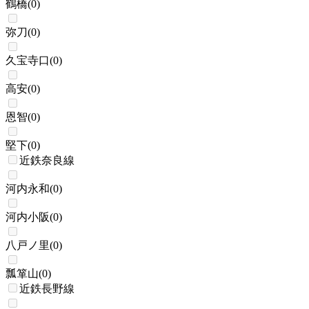
鶴橋
(
0
)
弥刀
(
0
)
久宝寺口
(
0
)
高安
(
0
)
恩智
(
0
)
堅下
(
0
)
近鉄奈良線
河内永和
(
0
)
河内小阪
(
0
)
八戸ノ里
(
0
)
瓢箪山
(
0
)
近鉄長野線