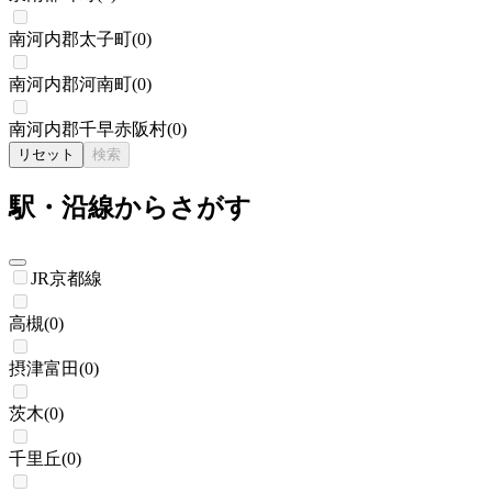
南河内郡太子町
(
0
)
南河内郡河南町
(
0
)
南河内郡千早赤阪村
(
0
)
リセット
検索
駅・沿線からさがす
JR京都線
高槻
(
0
)
摂津富田
(
0
)
茨木
(
0
)
千里丘
(
0
)