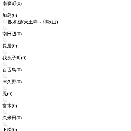
南森町
(
0
)
加島
(
0
)
阪和線(天王寺～和歌山)
南田辺
(
0
)
長居
(
0
)
我孫子町
(
0
)
百舌鳥
(
0
)
津久野
(
0
)
鳳
(
0
)
富木
(
0
)
久米田
(
0
)
下松
(
0
)