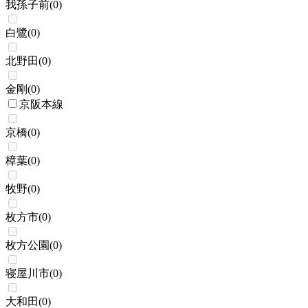
我孫子前
(
0
)
白鷺
(
0
)
北野田
(
0
)
金剛
(
0
)
京阪本線
京橋
(
0
)
樟葉
(
0
)
牧野
(
0
)
枚方市
(
0
)
枚方公園
(
0
)
寝屋川市
(
0
)
大和田
(
0
)