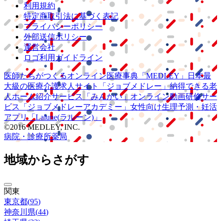
利用規約
特定商取引法に基づく表記
プライバシーポリシー
外部送信ポリシー
運営会社
ロゴ利用ガイドライン
医師たちがつくる
オンライン医療事典
「MEDLEY」
日本最
大級の
医療介護求人サイト
「ジョブメドレー」
納得できる
老
人ホーム紹介サービス
「みんかい」
オンライン
動画研修サー
ビス
「ジョブメドレー
アカデミー」
女性向け
生理予測・妊活
アプリ
「Lalune(ラルーン)」
©2016 MEDLEY, INC.
病院・診療所
薬局
地域からさがす
関東
東京都
(
95
)
神奈川県
(
44
)