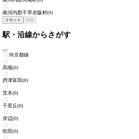
南河内郡千早赤阪村
(
0
)
リセット
検索
駅・沿線からさがす
JR京都線
高槻
(
0
)
摂津富田
(
0
)
茨木
(
0
)
千里丘
(
0
)
岸辺
(
0
)
吹田
(
0
)