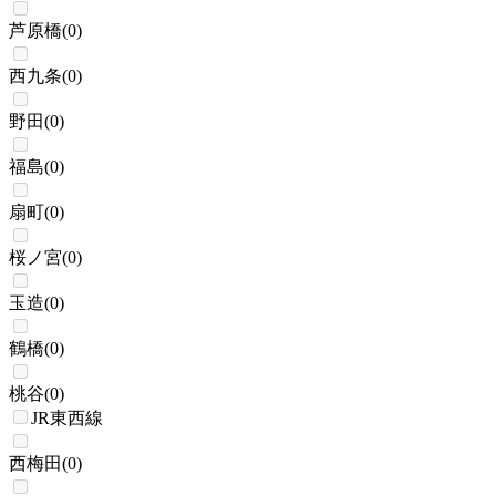
芦原橋
(
0
)
西九条
(
0
)
野田
(
0
)
福島
(
0
)
扇町
(
0
)
桜ノ宮
(
0
)
玉造
(
0
)
鶴橋
(
0
)
桃谷
(
0
)
JR東西線
西梅田
(
0
)