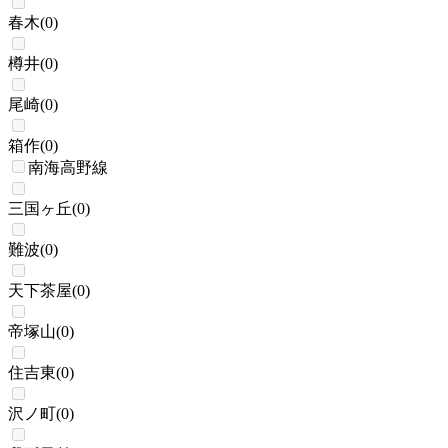
春木
(
0
)
樽井
(
0
)
尾崎
(
0
)
箱作
(
0
)
南海高野線
三国ヶ丘
(
0
)
難波
(
0
)
天下茶屋
(
0
)
帝塚山
(
0
)
住吉東
(
0
)
沢ノ町
(
0
)