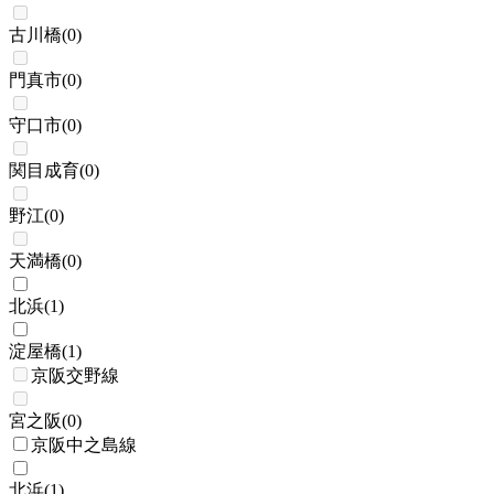
古川橋
(
0
)
門真市
(
0
)
守口市
(
0
)
関目成育
(
0
)
野江
(
0
)
天満橋
(
0
)
北浜
(
1
)
淀屋橋
(
1
)
京阪交野線
宮之阪
(
0
)
京阪中之島線
北浜
(
1
)