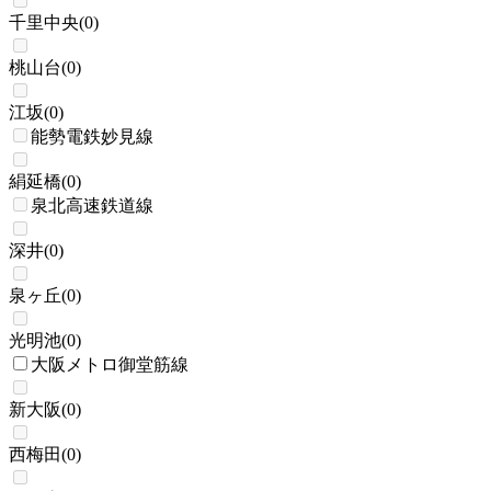
千里中央
(
0
)
桃山台
(
0
)
江坂
(
0
)
能勢電鉄妙見線
絹延橋
(
0
)
泉北高速鉄道線
深井
(
0
)
泉ヶ丘
(
0
)
光明池
(
0
)
大阪メトロ御堂筋線
新大阪
(
0
)
西梅田
(
0
)