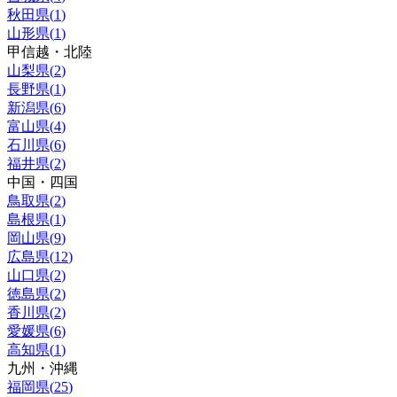
秋田県
(
1
)
山形県
(
1
)
甲信越・北陸
山梨県
(
2
)
長野県
(
1
)
新潟県
(
6
)
富山県
(
4
)
石川県
(
6
)
福井県
(
2
)
中国・四国
鳥取県
(
2
)
島根県
(
1
)
岡山県
(
9
)
広島県
(
12
)
山口県
(
2
)
徳島県
(
2
)
香川県
(
2
)
愛媛県
(
6
)
高知県
(
1
)
九州・沖縄
福岡県
(
25
)