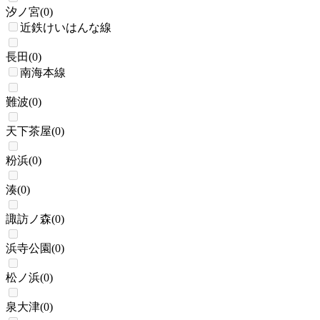
汐ノ宮
(
0
)
近鉄けいはんな線
長田
(
0
)
南海本線
難波
(
0
)
天下茶屋
(
0
)
粉浜
(
0
)
湊
(
0
)
諏訪ノ森
(
0
)
浜寺公園
(
0
)
松ノ浜
(
0
)
泉大津
(
0
)