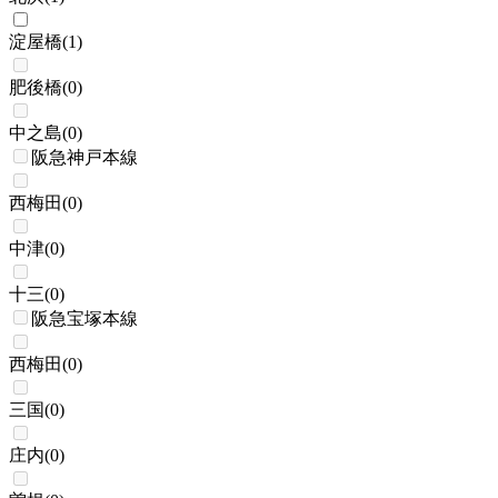
淀屋橋
(
1
)
肥後橋
(
0
)
中之島
(
0
)
阪急神戸本線
西梅田
(
0
)
中津
(
0
)
十三
(
0
)
阪急宝塚本線
西梅田
(
0
)
三国
(
0
)
庄内
(
0
)