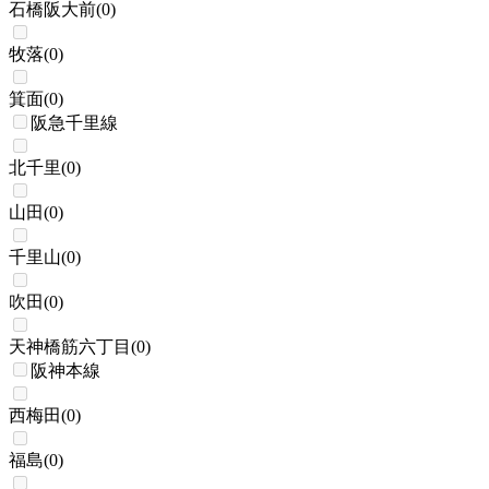
石橋阪大前
(
0
)
牧落
(
0
)
箕面
(
0
)
阪急千里線
北千里
(
0
)
山田
(
0
)
千里山
(
0
)
吹田
(
0
)
天神橋筋六丁目
(
0
)
阪神本線
西梅田
(
0
)
福島
(
0
)