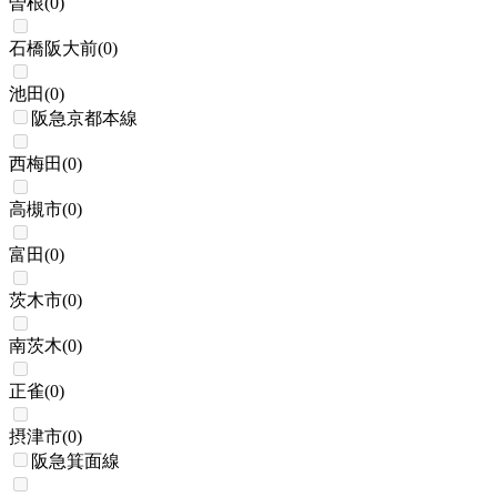
曽根
(
0
)
石橋阪大前
(
0
)
池田
(
0
)
阪急京都本線
西梅田
(
0
)
高槻市
(
0
)
富田
(
0
)
茨木市
(
0
)
南茨木
(
0
)
正雀
(
0
)
摂津市
(
0
)
阪急箕面線