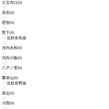
久宝寺口
(
0
)
高安
(
0
)
恩智
(
0
)
堅下
(
0
)
近鉄奈良線
河内永和
(
0
)
河内小阪
(
0
)
八戸ノ里
(
0
)
瓢箪山
(
0
)
近鉄長野線
喜志
(
0
)
川西
(
0
)