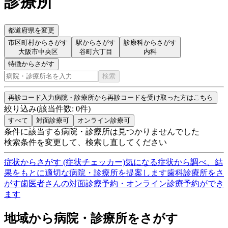
診療所
都道府県を変更
市区町村からさがす
駅からさがす
診療科からさがす
大阪市中央区
谷町六丁目
内科
特徴からさがす
検索
再診コード入力
病院・診療所から再診コードを受け取った方はこちら
絞り込み
(該当件数:
0
件)
すべて
対面診療可
オンライン診療可
条件に該当する病院・診療所は見つかりませんでした
検索条件を変更して、検索し直してください
症状からさがす (症状チェッカー)
気になる症状から調べ、結
果をもとに適切な病院・診療所を提案します
歯科診療所をさ
がす
歯医者さんの対面診療予約・オンライン診療予約ができ
ます
地域から病院・診療所をさがす