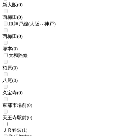
新大阪
(
0
)
西梅田
(
0
)
JR神戸線(大阪～神戸)
西梅田
(
0
)
塚本
(
0
)
大和路線
柏原
(
0
)
八尾
(
0
)
久宝寺
(
0
)
東部市場前
(
0
)
天王寺駅前
(
0
)
ＪＲ難波
(
1
)