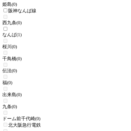
姫島
(
0
)
阪神なんば線
西九条
(
0
)
なんば
(
1
)
桜川
(
0
)
千鳥橋
(
0
)
伝法
(
0
)
福
(
0
)
出来島
(
0
)
九条
(
0
)
ドーム前千代崎
(
0
)
北大阪急行電鉄