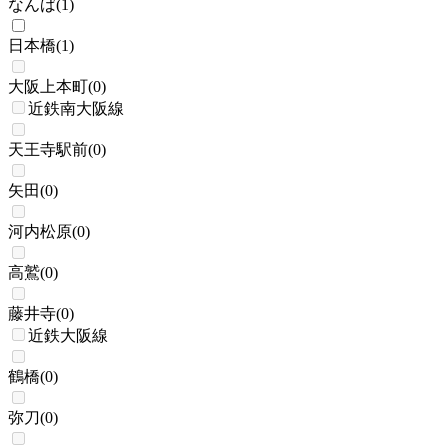
なんば
(
1
)
日本橋
(
1
)
大阪上本町
(
0
)
近鉄南大阪線
天王寺駅前
(
0
)
矢田
(
0
)
河内松原
(
0
)
高鷲
(
0
)
藤井寺
(
0
)
近鉄大阪線
鶴橋
(
0
)
弥刀
(
0
)