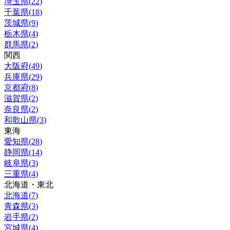
埼玉県
(
22
)
千葉県
(
18
)
茨城県
(
9
)
栃木県
(
4
)
群馬県
(
2
)
関西
大阪府
(
49
)
兵庫県
(
29
)
京都府
(
8
)
滋賀県
(
2
)
奈良県
(
2
)
和歌山県
(
3
)
東海
愛知県
(
28
)
静岡県
(
14
)
岐阜県
(
3
)
三重県
(
4
)
北海道・東北
北海道
(
7
)
青森県
(
3
)
岩手県
(
2
)
宮城県
(
4
)