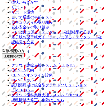
症状からさがす
サポート
サポート環境
ビデオ通話の事前テスト
セキュリティの取り組み
安心安全への取り組み
PHR指針に係るチェックシート確認結果の公表
電子版お薬手帳ガイドラインに係るチェックシート確
認結果の公表
医療機関の方
医療機関の方
クラウド診療
支援システム
「CLINICS」
CLINICS予約
CLINICSオンライン診療
CLINICSカルテ
調剤薬局向け統合型クラウドソリューション
「MEDIXS」
クラウド歯科業務
支援システム
「Dentis」
掲載情報の修正・削除はこちら