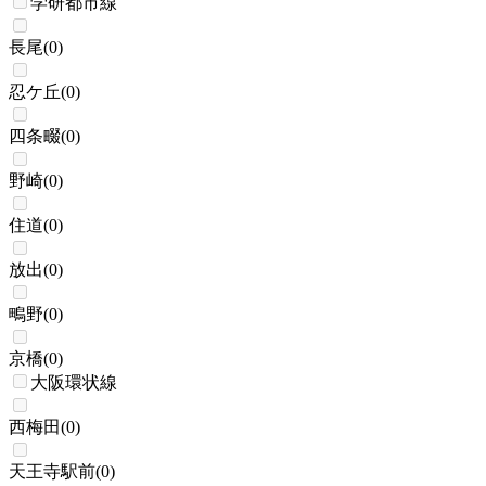
学研都市線
長尾
(
0
)
忍ケ丘
(
0
)
四条畷
(
0
)
野崎
(
0
)
住道
(
0
)
放出
(
0
)
鴫野
(
0
)
京橋
(
0
)
大阪環状線
西梅田
(
0
)
天王寺駅前
(
0
)