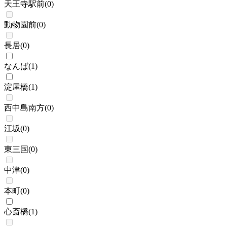
天王寺駅前
(
0
)
動物園前
(
0
)
長居
(
0
)
なんば
(
1
)
淀屋橋
(
1
)
西中島南方
(
0
)
江坂
(
0
)
東三国
(
0
)
中津
(
0
)
本町
(
0
)
心斎橋
(
1
)