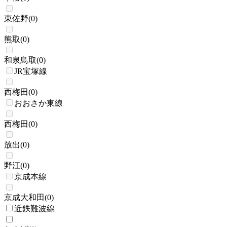
東佐野
(
0
)
熊取
(
0
)
和泉鳥取
(
0
)
JR宝塚線
西梅田
(
0
)
おおさか東線
西梅田
(
0
)
放出
(
0
)
野江
(
0
)
京成本線
京成大和田
(
0
)
近鉄難波線