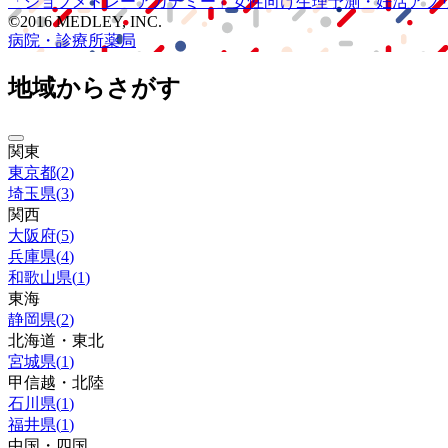
「ジョブメドレー
アカデミー」
女性向け
生理予測・妊活アプ
©2016 MEDLEY, INC.
病院・診療所
薬局
地域からさがす
関東
東京都
(
2
)
埼玉県
(
3
)
関西
大阪府
(
5
)
兵庫県
(
4
)
和歌山県
(
1
)
東海
静岡県
(
2
)
北海道・東北
宮城県
(
1
)
甲信越・北陸
石川県
(
1
)
福井県
(
1
)
中国・四国