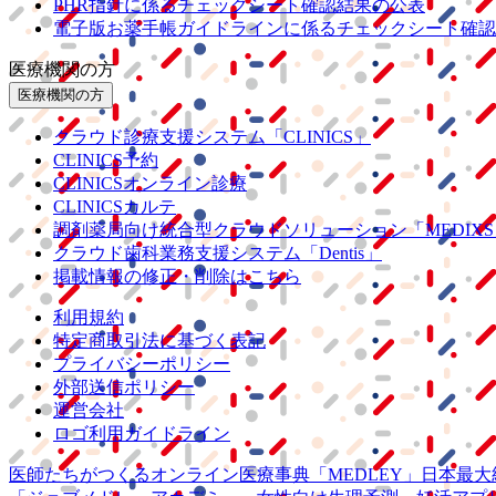
PHR指針に係るチェックシート確認結果の公表
電子版お薬手帳ガイドラインに係るチェックシート確認
医療機関の方
医療機関の方
クラウド診療
支援システム
「CLINICS」
CLINICS予約
CLINICSオンライン診療
CLINICSカルテ
調剤薬局向け統合型クラウドソリューション
「MEDIX
クラウド歯科業務
支援システム
「Dentis」
掲載情報の修正・削除はこちら
利用規約
特定商取引法に基づく表記
プライバシーポリシー
外部送信ポリシー
運営会社
ロゴ利用ガイドライン
医師たちがつくる
オンライン医療事典
「MEDLEY」
日本最大