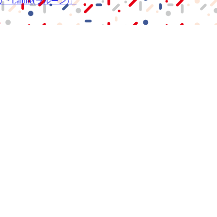
リ
「Lalune(ラルーン)」