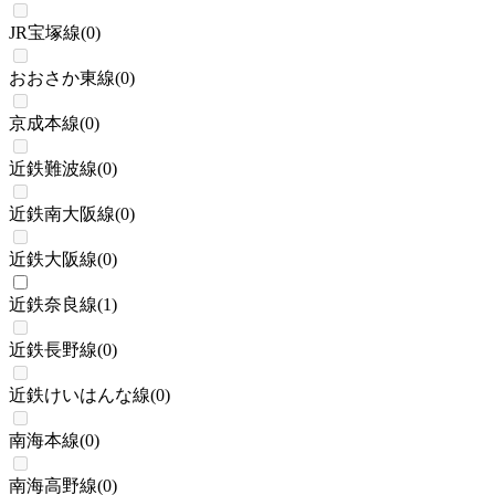
JR宝塚線
(
0
)
おおさか東線
(
0
)
京成本線
(
0
)
近鉄難波線
(
0
)
近鉄南大阪線
(
0
)
近鉄大阪線
(
0
)
近鉄奈良線
(
1
)
近鉄長野線
(
0
)
近鉄けいはんな線
(
0
)
南海本線
(
0
)
南海高野線
(
0
)