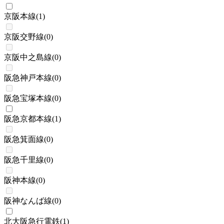
京阪本線
(
1
)
京阪交野線
(
0
)
京阪中之島線
(
0
)
阪急神戸本線
(
0
)
阪急宝塚本線
(
0
)
阪急京都本線
(
1
)
阪急箕面線
(
0
)
阪急千里線
(
0
)
阪神本線
(
0
)
阪神なんば線
(
0
)
北大阪急行電鉄
(
1
)