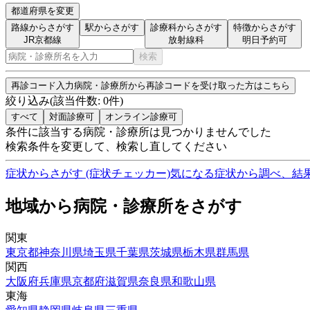
都道府県を変更
路線からさがす
駅からさがす
診療科からさがす
特徴からさがす
JR京都線
放射線科
明日予約可
検索
再診コード入力
病院・診療所から再診コードを受け取った方はこちら
絞り込み
(該当件数:
0
件)
すべて
対面診療可
オンライン診療可
条件に該当する病院・診療所は見つかりませんでした
検索条件を変更して、検索し直してください
症状からさがす (症状チェッカー)
気になる症状から調べ、結
地域から病院・診療所をさがす
関東
東京都
神奈川県
埼玉県
千葉県
茨城県
栃木県
群馬県
関西
大阪府
兵庫県
京都府
滋賀県
奈良県
和歌山県
東海