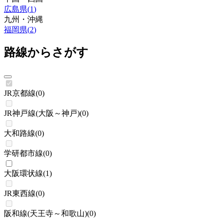
広島県
(
1
)
九州・沖縄
福岡県
(
2
)
路線からさがす
JR京都線
(
0
)
JR神戸線(大阪～神戸)
(
0
)
大和路線
(
0
)
学研都市線
(
0
)
大阪環状線
(
1
)
JR東西線
(
0
)
阪和線(天王寺～和歌山)
(
0
)