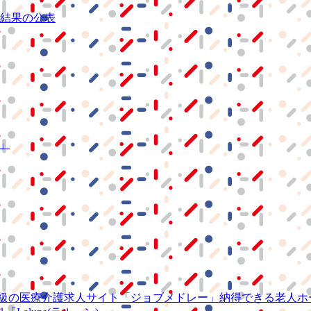
結果の公表
S」
級の
医療介護求人サイト
「ジョブメドレー」
納得できる
老人ホ