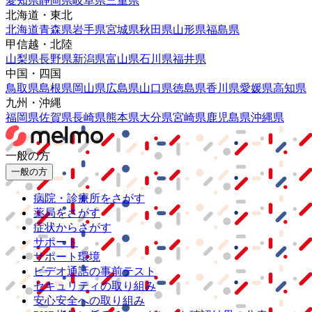
愛知県
静岡県
岐阜県
三重県
北海道・東北
北海道
青森県
岩手県
宮城県
秋田県
山形県
福島県
甲信越・北陸
山梨県
長野県
新潟県
富山県
石川県
福井県
中国・四国
鳥取県
島根県
岡山県
広島県
山口県
徳島県
香川県
愛媛県
高知県
九州・沖縄
福岡県
佐賀県
長崎県
熊本県
大分県
宮崎県
鹿児島県
沖縄県
一般の方
一般の方
病院・診療所をさがす
薬局をさがす
症状からさがす
サポート
サポート環境
ビデオ通話の事前テスト
セキュリティの取り組み
安心安全への取り組み