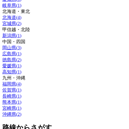
岐阜県
(
1
)
北海道・東北
北海道
(
4
)
宮城県
(
2
)
甲信越・北陸
新潟県
(
1
)
中国・四国
岡山県
(
3
)
広島県
(
1
)
徳島県
(
2
)
愛媛県
(
1
)
高知県
(
1
)
九州・沖縄
福岡県
(
4
)
佐賀県
(
1
)
長崎県
(
1
)
熊本県
(
1
)
宮崎県
(
1
)
沖縄県
(
2
)
路線からさがす