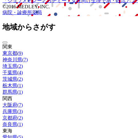
「ジョブメドレー
アカデミー」
女性向け
生理予測・妊活アプ
©2016 MEDLEY, INC.
病院・診療所
薬局
地域からさがす
関東
東京都
(
9
)
神奈川県
(
7
)
埼玉県
(
2
)
千葉県
(
4
)
茨城県
(
2
)
栃木県
(
1
)
群馬県
(
1
)
関西
大阪府
(
7
)
兵庫県
(
3
)
京都府
(
2
)
奈良県
(
1
)
東海
愛知県
(
5
)