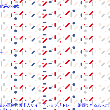
結果の公表
S」
級の
医療介護求人サイト
「ジョブメドレー」
納得できる
老人ホ