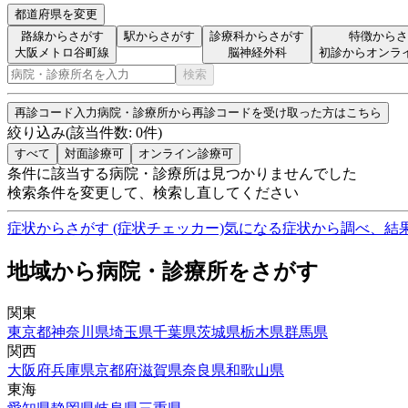
都道府県を変更
路線からさがす
駅からさがす
診療科からさがす
特徴からさ
大阪メトロ谷町線
脳神経外科
初診からオンラ
検索
再診コード入力
病院・診療所から再診コードを受け取った方はこちら
絞り込み
(該当件数:
0
件)
すべて
対面診療可
オンライン診療可
条件に該当する病院・診療所は見つかりませんでした
検索条件を変更して、検索し直してください
症状からさがす (症状チェッカー)
気になる症状から調べ、結
地域から病院・診療所をさがす
関東
東京都
神奈川県
埼玉県
千葉県
茨城県
栃木県
群馬県
関西
大阪府
兵庫県
京都府
滋賀県
奈良県
和歌山県
東海