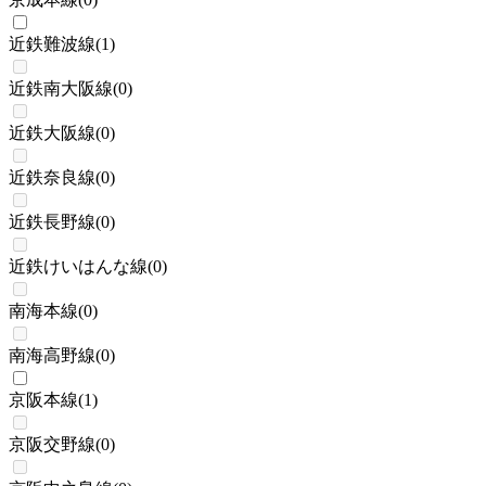
近鉄難波線
(
1
)
近鉄南大阪線
(
0
)
近鉄大阪線
(
0
)
近鉄奈良線
(
0
)
近鉄長野線
(
0
)
近鉄けいはんな線
(
0
)
南海本線
(
0
)
南海高野線
(
0
)
京阪本線
(
1
)
京阪交野線
(
0
)