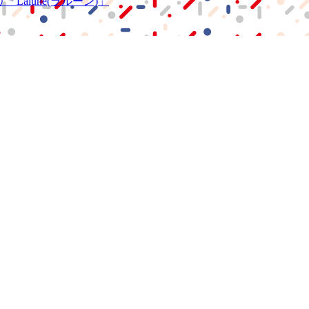
リ
「Lalune(ラルーン)」