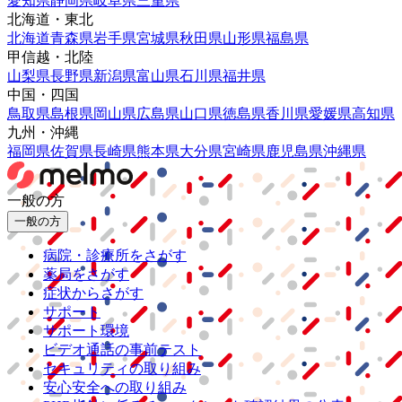
愛知県
静岡県
岐阜県
三重県
北海道・東北
北海道
青森県
岩手県
宮城県
秋田県
山形県
福島県
甲信越・北陸
山梨県
長野県
新潟県
富山県
石川県
福井県
中国・四国
鳥取県
島根県
岡山県
広島県
山口県
徳島県
香川県
愛媛県
高知県
九州・沖縄
福岡県
佐賀県
長崎県
熊本県
大分県
宮崎県
鹿児島県
沖縄県
一般の方
一般の方
病院・診療所をさがす
薬局をさがす
症状からさがす
サポート
サポート環境
ビデオ通話の事前テスト
セキュリティの取り組み
安心安全への取り組み