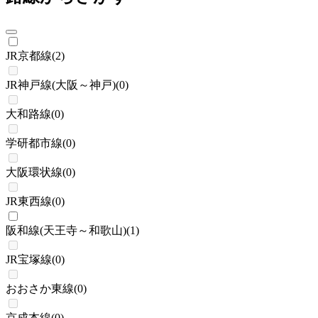
JR京都線
(
2
)
JR神戸線(大阪～神戸)
(
0
)
大和路線
(
0
)
学研都市線
(
0
)
大阪環状線
(
0
)
JR東西線
(
0
)
阪和線(天王寺～和歌山)
(
1
)
JR宝塚線
(
0
)
おおさか東線
(
0
)
京成本線
(
0
)