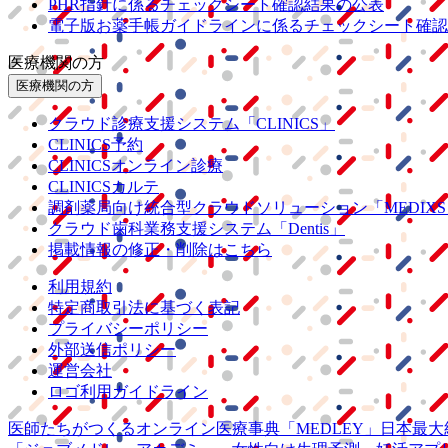
PHR指針に係るチェックシート確認結果の公表
電子版お薬手帳ガイドラインに係るチェックシート確認
医療機関の方
医療機関の方
クラウド診療
支援システム
「CLINICS」
CLINICS予約
CLINICSオンライン診療
CLINICSカルテ
調剤薬局向け統合型クラウドソリューション
「MEDIX
クラウド歯科業務
支援システム
「Dentis」
掲載情報の修正・削除はこちら
利用規約
特定商取引法に基づく表記
プライバシーポリシー
外部送信ポリシー
運営会社
ロゴ利用ガイドライン
医師たちがつくる
オンライン医療事典
「MEDLEY」
日本最大