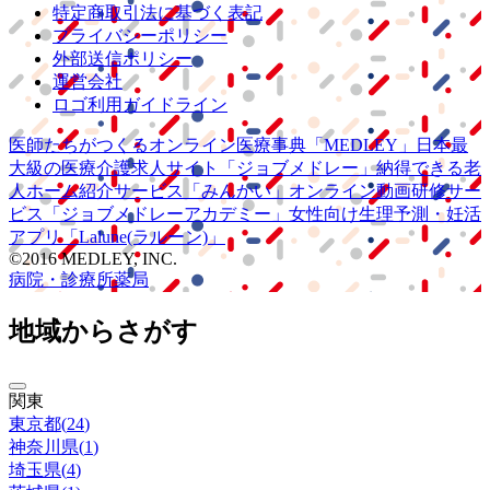
特定商取引法に基づく表記
プライバシーポリシー
外部送信ポリシー
運営会社
ロゴ利用ガイドライン
医師たちがつくる
オンライン医療事典
「MEDLEY」
日本最
大級の
医療介護求人サイト
「ジョブメドレー」
納得できる
老
人ホーム紹介サービス
「みんかい」
オンライン
動画研修サー
ビス
「ジョブメドレー
アカデミー」
女性向け
生理予測・妊活
アプリ
「Lalune(ラルーン)」
©2016 MEDLEY, INC.
病院・診療所
薬局
地域からさがす
関東
東京都
(
24
)
神奈川県
(
1
)
埼玉県
(
4
)