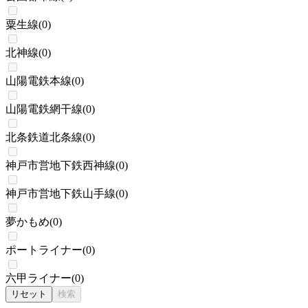
粟生線
(
0
)
北神線
(
0
)
山陽電鉄本線
(
0
)
山陽電鉄網干線
(
0
)
北条鉄道北条線
(
0
)
神戸市営地下鉄西神線
(
0
)
神戸市営地下鉄山手線
(
0
)
夢かもめ
(
0
)
ポートライナー
(
0
)
六甲ライナー
(
0
)
リセット
検索