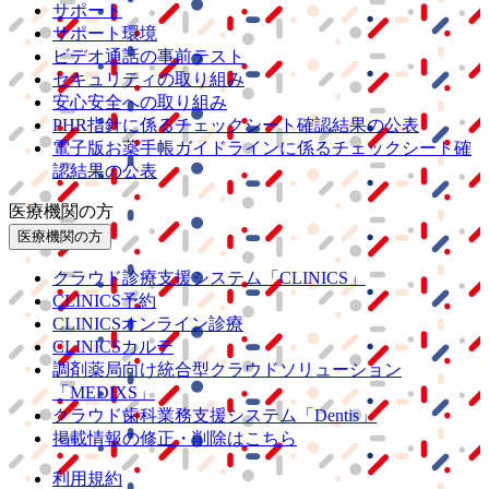
サポート
サポート環境
ビデオ通話の事前テスト
セキュリティの取り組み
安心安全への取り組み
PHR指針に係るチェックシート確認結果の公表
電子版お薬手帳ガイドラインに係るチェックシート確
認結果の公表
医療機関の方
医療機関の方
クラウド診療
支援システム
「CLINICS」
CLINICS予約
CLINICSオンライン診療
CLINICSカルテ
調剤薬局向け統合型クラウドソリューション
「MEDIXS」
クラウド歯科業務
支援システム
「Dentis」
掲載情報の修正・削除はこちら
利用規約