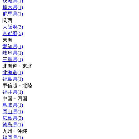
茨城県
(
1
)
栃木県
(
1
)
群馬県
(
1
)
関西
大阪府
(
3
)
京都府
(
5
)
東海
愛知県
(
1
)
岐阜県
(
1
)
三重県
(
1
)
北海道・東北
北海道
(
1
)
福島県
(
1
)
甲信越・北陸
福井県
(
1
)
中国・四国
鳥取県
(
1
)
岡山県
(
1
)
広島県
(
3
)
徳島県
(
1
)
九州・沖縄
福岡県
(
1
)