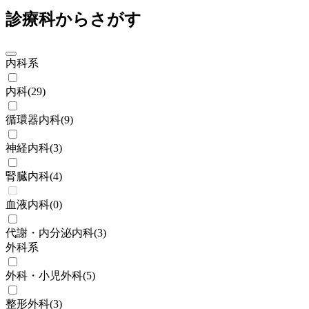
診療科からさがす
内科系
内科
(
29
)
循環器内科
(
9
)
神経内科
(
3
)
腎臓内科
(
4
)
血液内科
(
0
)
代謝・内分泌内科
(
3
)
外科系
外科・小児外科
(
5
)
整形外科
(
3
)