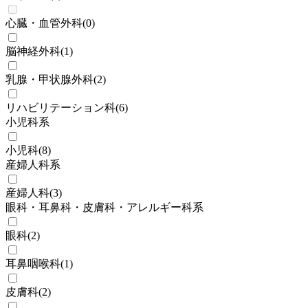
心臓・血管外科
(
0
)
脳神経外科
(
1
)
乳腺・甲状腺外科
(
2
)
リハビリテーション科
(
6
)
小児科系
小児科
(
8
)
産婦人科系
産婦人科
(
3
)
眼科・耳鼻科・皮膚科・アレルギー科系
眼科
(
2
)
耳鼻咽喉科
(
1
)
皮膚科
(
2
)