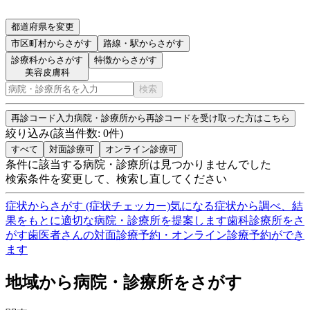
都道府県を変更
市区町村
からさがす
路線・駅
からさがす
診療科からさがす
特徴からさがす
美容皮膚科
検索
再診コード入力
病院・診療所から再診コードを受け取った方はこちら
絞り込み
(該当件数:
0
件)
すべて
対面診療可
オンライン診療可
条件に該当する病院・診療所は見つかりませんでした
検索条件を変更して、検索し直してください
症状からさがす (症状チェッカー)
気になる症状から調べ、結
果をもとに適切な病院・診療所を提案します
歯科診療所をさ
がす
歯医者さんの対面診療予約・オンライン診療予約ができ
ます
地域から病院・診療所をさがす