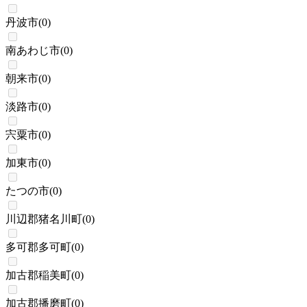
丹波市
(
0
)
南あわじ市
(
0
)
朝来市
(
0
)
淡路市
(
0
)
宍粟市
(
0
)
加東市
(
0
)
たつの市
(
0
)
川辺郡猪名川町
(
0
)
多可郡多可町
(
0
)
加古郡稲美町
(
0
)
加古郡播磨町
(
0
)