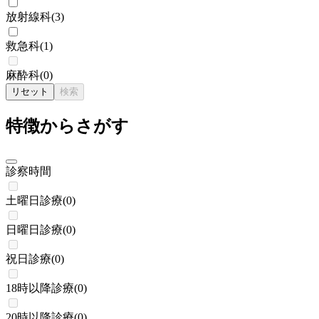
放射線科
(
3
)
救急科
(
1
)
麻酔科
(
0
)
リセット
検索
特徴からさがす
診察時間
土曜日診療
(
0
)
日曜日診療
(
0
)
祝日診療
(
0
)
18時以降診療
(
0
)
20時以降診療
(
0
)