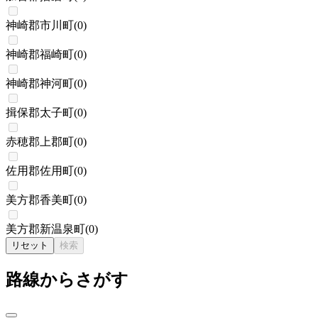
神崎郡市川町
(
0
)
神崎郡福崎町
(
0
)
神崎郡神河町
(
0
)
揖保郡太子町
(
0
)
赤穂郡上郡町
(
0
)
佐用郡佐用町
(
0
)
美方郡香美町
(
0
)
美方郡新温泉町
(
0
)
リセット
検索
路線からさがす