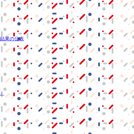
結果の公表
S」