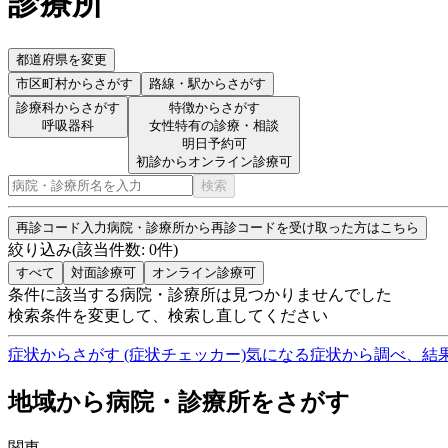
診療所
都道府県を変更
市区町村
からさがす
路線・駅
からさがす
診療科からさがす
特徴からさがす
呼吸器科
女性特有の診療・相談
明日予約可
初診からオンライン診療可
検索
再診コード入力
病院・診療所から再診コードを受け取った方はこちら
絞り込み
(該当件数:
0
件)
すべて
対面診療可
オンライン診療可
条件に該当する病院・診療所は見つかりませんでした
検索条件を変更して、検索し直してください
症状からさがす (症状チェッカー)
気になる症状から調べ、結
地域から病院・診療所をさがす
関東