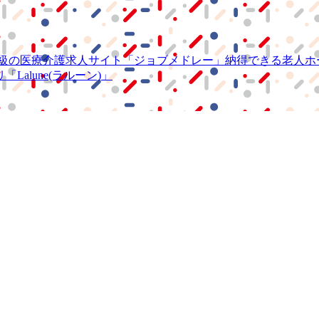
級の
医療介護求人サイト
「ジョブメドレー」
納得できる
老人ホ
リ
「Lalune(ラルーン)」