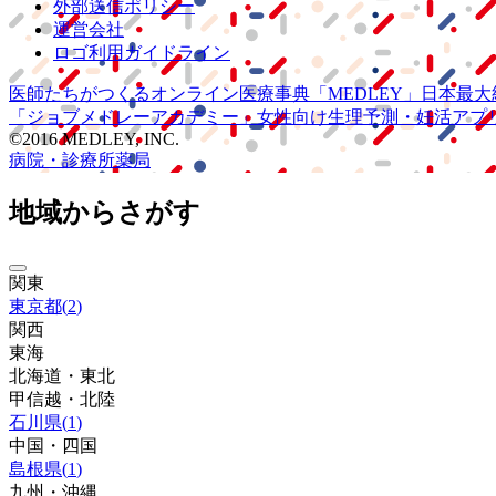
外部送信ポリシー
運営会社
ロゴ利用ガイドライン
医師たちがつくる
オンライン医療事典
「MEDLEY」
日本最大
「ジョブメドレー
アカデミー」
女性向け
生理予測・妊活アプ
©2016 MEDLEY, INC.
病院・診療所
薬局
地域からさがす
関東
東京都
(
2
)
関西
東海
北海道・東北
甲信越・北陸
石川県
(
1
)
中国・四国
島根県
(
1
)
九州・沖縄