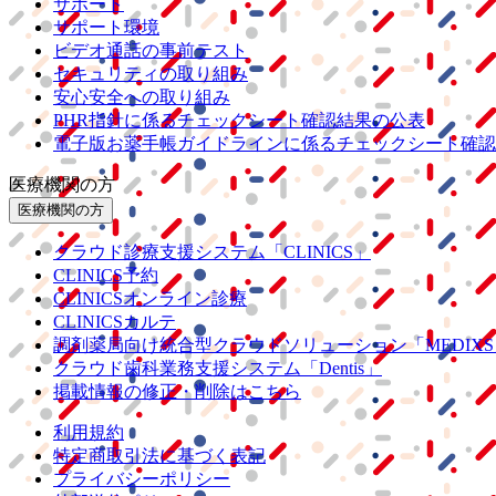
サポート
サポート環境
ビデオ通話の事前テスト
セキュリティの取り組み
安心安全への取り組み
PHR指針に係るチェックシート確認結果の公表
電子版お薬手帳ガイドラインに係るチェックシート確認
医療機関の方
医療機関の方
クラウド診療
支援システム
「CLINICS」
CLINICS予約
CLINICSオンライン診療
CLINICSカルテ
調剤薬局向け統合型クラウドソリューション
「MEDIX
クラウド歯科業務
支援システム
「Dentis」
掲載情報の修正・削除はこちら
利用規約
特定商取引法に基づく表記
プライバシーポリシー