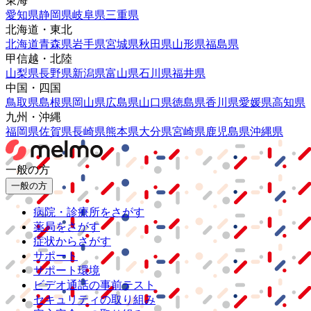
東海
愛知県
静岡県
岐阜県
三重県
北海道・東北
北海道
青森県
岩手県
宮城県
秋田県
山形県
福島県
甲信越・北陸
山梨県
長野県
新潟県
富山県
石川県
福井県
中国・四国
鳥取県
島根県
岡山県
広島県
山口県
徳島県
香川県
愛媛県
高知県
九州・沖縄
福岡県
佐賀県
長崎県
熊本県
大分県
宮崎県
鹿児島県
沖縄県
一般の方
一般の方
病院・診療所をさがす
薬局をさがす
症状からさがす
サポート
サポート環境
ビデオ通話の事前テスト
セキュリティの取り組み