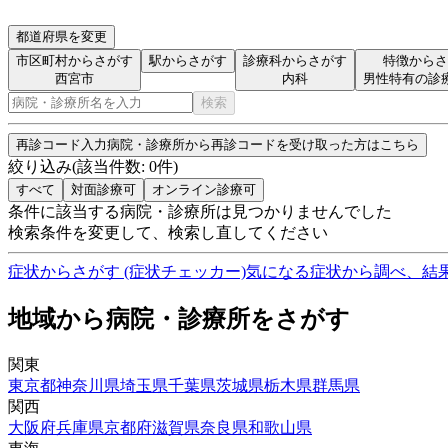
都道府県を変更
市区町村からさがす
駅からさがす
診療科からさがす
特徴からさ
西宮市
内科
男性特有の診
検索
再診コード入力
病院・診療所から再診コードを受け取った方はこちら
絞り込み
(該当件数:
0
件)
すべて
対面診療可
オンライン診療可
条件に該当する病院・診療所は見つかりませんでした
検索条件を変更して、検索し直してください
症状からさがす (症状チェッカー)
気になる症状から調べ、結
地域から病院・診療所をさがす
関東
東京都
神奈川県
埼玉県
千葉県
茨城県
栃木県
群馬県
関西
大阪府
兵庫県
京都府
滋賀県
奈良県
和歌山県