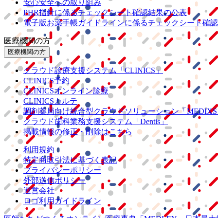
安心安全への取り組み
PHR指針に係るチェックシート確認結果の公表
電子版お薬手帳ガイドラインに係るチェックシート確認
医療機関の方
医療機関の方
クラウド診療
支援システム
「CLINICS」
CLINICS予約
CLINICSオンライン診療
CLINICSカルテ
調剤薬局向け統合型クラウドソリューション
「MEDIX
クラウド歯科業務
支援システム
「Dentis」
掲載情報の修正・削除はこちら
利用規約
特定商取引法に基づく表記
プライバシーポリシー
外部送信ポリシー
運営会社
ロゴ利用ガイドライン