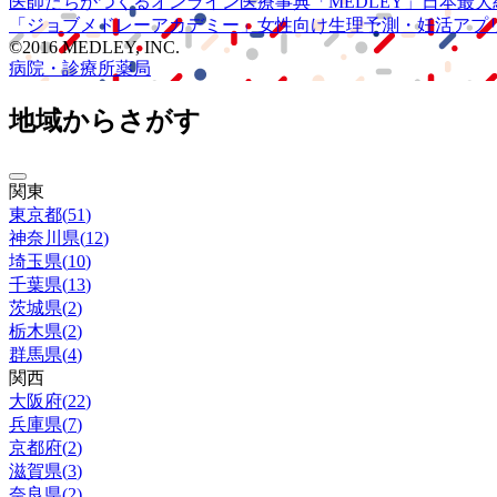
医師たちがつくる
オンライン医療事典
「MEDLEY」
日本最大
「ジョブメドレー
アカデミー」
女性向け
生理予測・妊活アプ
©2016 MEDLEY, INC.
病院・診療所
薬局
地域からさがす
関東
東京都
(
51
)
神奈川県
(
12
)
埼玉県
(
10
)
千葉県
(
13
)
茨城県
(
2
)
栃木県
(
2
)
群馬県
(
4
)
関西
大阪府
(
22
)
兵庫県
(
7
)
京都府
(
2
)
滋賀県
(
3
)
奈良県
(
2
)