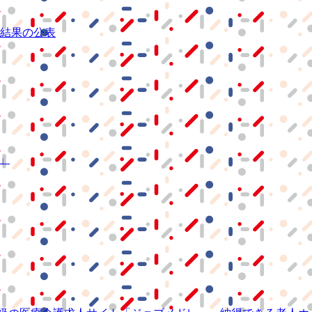
結果の公表
S」