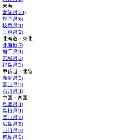
東海
愛知県
(
20
)
静岡県
(
6
)
岐阜県
(
1
)
三重県
(
2
)
北海道・東北
北海道
(
7
)
岩手県
(
1
)
宮城県
(
2
)
福島県
(
3
)
甲信越・北陸
新潟県
(
3
)
富山県
(
3
)
石川県
(
1
)
中国・四国
鳥取県
(
1
)
島根県
(
1
)
岡山県
(
4
)
広島県
(
5
)
山口県
(
3
)
徳島県
(
3
)