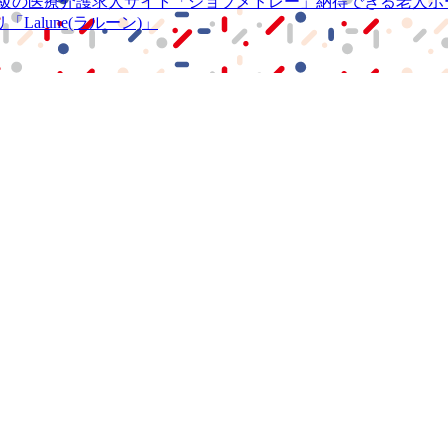
級の
医療介護求人サイト
「ジョブメドレー」
納得できる
老人ホ
リ
「Lalune(ラルーン)」