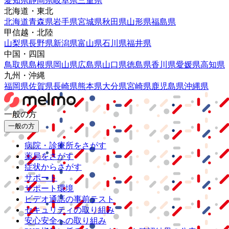
愛知県
静岡県
岐阜県
三重県
北海道・東北
北海道
青森県
岩手県
宮城県
秋田県
山形県
福島県
甲信越・北陸
山梨県
長野県
新潟県
富山県
石川県
福井県
中国・四国
鳥取県
島根県
岡山県
広島県
山口県
徳島県
香川県
愛媛県
高知県
九州・沖縄
福岡県
佐賀県
長崎県
熊本県
大分県
宮崎県
鹿児島県
沖縄県
一般の方
一般の方
病院・診療所をさがす
薬局をさがす
症状からさがす
サポート
サポート環境
ビデオ通話の事前テスト
セキュリティの取り組み
安心安全への取り組み