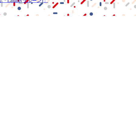
リ
「Lalune(ラルーン)」