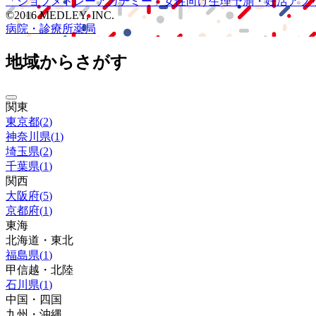
「ジョブメドレー
アカデミー」
女性向け
生理予測・妊活アプ
©2016 MEDLEY, INC.
病院・診療所
薬局
地域からさがす
関東
東京都
(
2
)
神奈川県
(
1
)
埼玉県
(
2
)
千葉県
(
1
)
関西
大阪府
(
5
)
京都府
(
1
)
東海
北海道・東北
福島県
(
1
)
甲信越・北陸
石川県
(
1
)
中国・四国
九州・沖縄