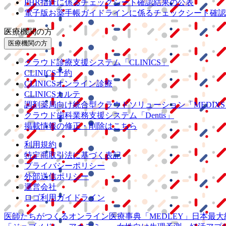
PHR指針に係るチェックシート確認結果の公表
電子版お薬手帳ガイドラインに係るチェックシート確認
医療機関の方
医療機関の方
クラウド診療
支援システム
「CLINICS」
CLINICS予約
CLINICSオンライン診療
CLINICSカルテ
調剤薬局向け統合型クラウドソリューション
「MEDIX
クラウド歯科業務
支援システム
「Dentis」
掲載情報の修正・削除はこちら
利用規約
特定商取引法に基づく表記
プライバシーポリシー
外部送信ポリシー
運営会社
ロゴ利用ガイドライン
医師たちがつくる
オンライン医療事典
「MEDLEY」
日本最大