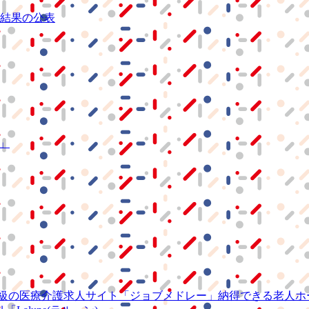
結果の公表
S」
級の
医療介護求人サイト
「ジョブメドレー」
納得できる
老人ホ