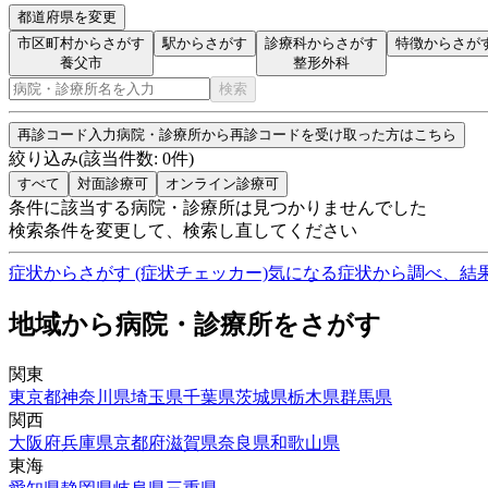
都道府県を変更
市区町村からさがす
駅からさがす
診療科からさがす
特徴からさが
養父市
整形外科
検索
再診コード入力
病院・診療所から再診コードを受け取った方はこちら
絞り込み
(該当件数:
0
件)
すべて
対面診療可
オンライン診療可
条件に該当する病院・診療所は見つかりませんでした
検索条件を変更して、検索し直してください
症状からさがす (症状チェッカー)
気になる症状から調べ、結
地域から病院・診療所をさがす
関東
東京都
神奈川県
埼玉県
千葉県
茨城県
栃木県
群馬県
関西
大阪府
兵庫県
京都府
滋賀県
奈良県
和歌山県
東海