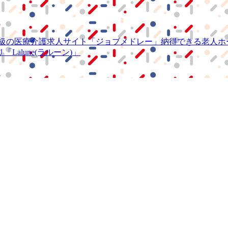
級の
医療介護求人サイト
「ジョブメドレー」
納得できる
老人ホ
リ
「Lalune(ラルーン)」