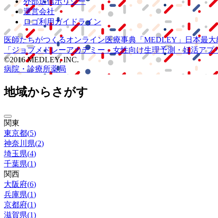
外部送信ポリシー
運営会社
ロゴ利用ガイドライン
医師たちがつくる
オンライン医療事典
「MEDLEY」
日本最大
「ジョブメドレー
アカデミー」
女性向け
生理予測・妊活アプ
©2016 MEDLEY, INC.
病院・診療所
薬局
地域からさがす
関東
東京都
(
5
)
神奈川県
(
2
)
埼玉県
(
4
)
千葉県
(
1
)
関西
大阪府
(
6
)
兵庫県
(
1
)
京都府
(
1
)
滋賀県
(
1
)