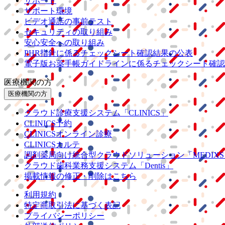
サポート
サポート環境
ビデオ通話の事前テスト
セキュリティの取り組み
安心安全への取り組み
PHR指針に係るチェックシート確認結果の公表
電子版お薬手帳ガイドラインに係るチェックシート確認
医療機関の方
医療機関の方
クラウド診療
支援システム
「CLINICS」
CLINICS予約
CLINICSオンライン診療
CLINICSカルテ
調剤薬局向け統合型クラウドソリューション
「MEDIX
クラウド歯科業務
支援システム
「Dentis」
掲載情報の修正・削除はこちら
利用規約
特定商取引法に基づく表記
プライバシーポリシー