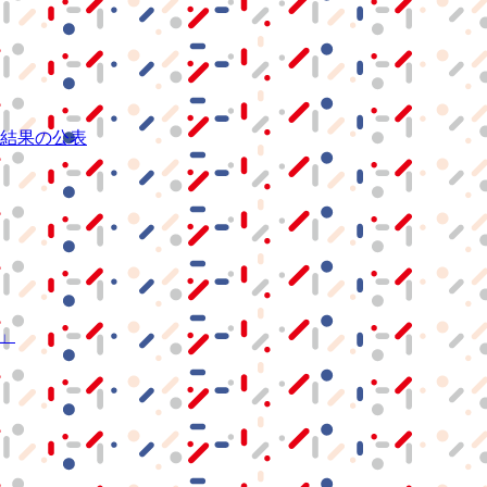
結果の公表
S」