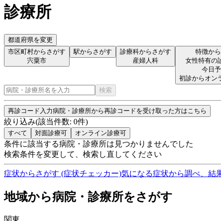
診療所
都道府県を変更
市区町村からさがす
駅からさがす
診療科からさがす
特徴から
宍粟市
産婦人科
女性特有の
今日予
初診からオン
検索
再診コード入力
病院・診療所から再診コードを受け取った方はこちら
絞り込み
(該当件数:
0
件)
すべて
対面診療可
オンライン診療可
条件に該当する病院・診療所は見つかりませんでした
検索条件を変更して、検索し直してください
症状からさがす (症状チェッカー)
気になる症状から調べ、結
地域から病院・診療所をさがす
関東