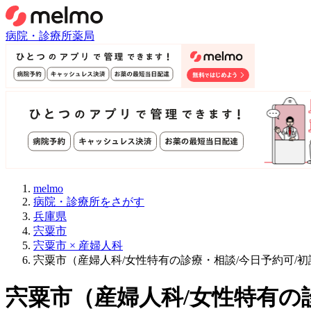
病院・診療所
薬局
melmo
病院・診療所をさがす
兵庫県
宍粟市
宍粟市 × 産婦人科
宍粟市（産婦人科/女性特有の診療・相談/今日予約可/
宍粟市
（
産婦人科/女性特有の