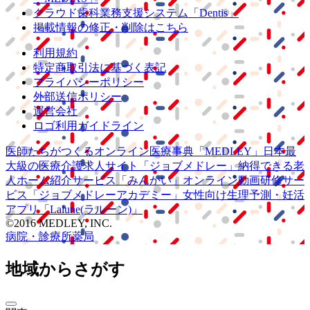
クラウド歯科業務
支援システム
「Dentis」
掲載情報の修正・削除はこちら
利用規約
特定商取引法に基づく表記
プライバシーポリシー
外部送信ポリシー
運営会社
ロゴ利用ガイドライン
医師たちがつくる
オンライン医療事典
「MEDLEY」
日本最
大級の
医療介護求人サイト
「ジョブメドレー」
納得できる
老
人ホーム紹介サービス
「みんかい」
オンライン
動画研修サー
ビス
「ジョブメドレー
アカデミー」
女性向け
生理予測・妊活
アプリ
「Lalune(ラルーン)」
©2016 MEDLEY, INC.
病院・診療所
薬局
地域からさがす