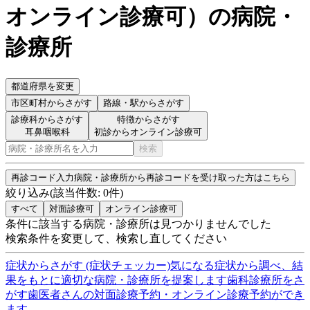
オンライン診療可
）
の病院・
診療所
都道府県を変更
市区町村
からさがす
路線・駅
からさがす
診療科からさがす
特徴からさがす
耳鼻咽喉科
初診からオンライン診療可
検索
再診コード入力
病院・診療所から再診コードを受け取った方はこちら
絞り込み
(該当件数:
0
件)
すべて
対面診療可
オンライン診療可
条件に該当する病院・診療所は見つかりませんでした
検索条件を変更して、検索し直してください
症状からさがす (症状チェッカー)
気になる症状から調べ、結
果をもとに適切な病院・診療所を提案します
歯科診療所をさ
がす
歯医者さんの対面診療予約・オンライン診療予約ができ
ます