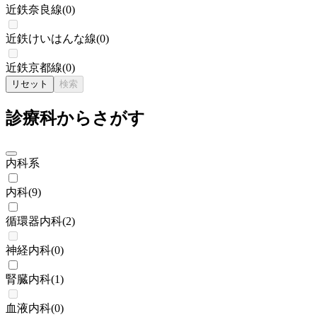
近鉄奈良線
(
0
)
近鉄けいはんな線
(
0
)
近鉄京都線
(
0
)
リセット
検索
診療科からさがす
内科系
内科
(
9
)
循環器内科
(
2
)
神経内科
(
0
)
腎臓内科
(
1
)
血液内科
(
0
)