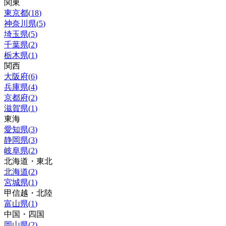
関東
東京都
(
18
)
神奈川県
(
5
)
埼玉県
(
5
)
千葉県
(
2
)
栃木県
(
1
)
関西
大阪府
(
6
)
兵庫県
(
4
)
京都府
(
2
)
滋賀県
(
1
)
東海
愛知県
(
3
)
静岡県
(
3
)
岐阜県
(
2
)
北海道・東北
北海道
(
2
)
宮城県
(
1
)
甲信越・北陸
富山県
(
1
)
中国・四国
岡山県
(
2
)