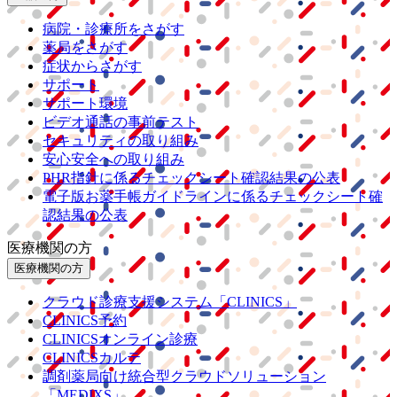
病院・診療所をさがす
薬局をさがす
症状からさがす
サポート
サポート環境
ビデオ通話の事前テスト
セキュリティの取り組み
安心安全への取り組み
PHR指針に係るチェックシート確認結果の公表
電子版お薬手帳ガイドラインに係るチェックシート確
認結果の公表
医療機関の方
医療機関の方
クラウド診療
支援システム
「CLINICS」
CLINICS予約
CLINICSオンライン診療
CLINICSカルテ
調剤薬局向け統合型クラウドソリューション
「MEDIXS」