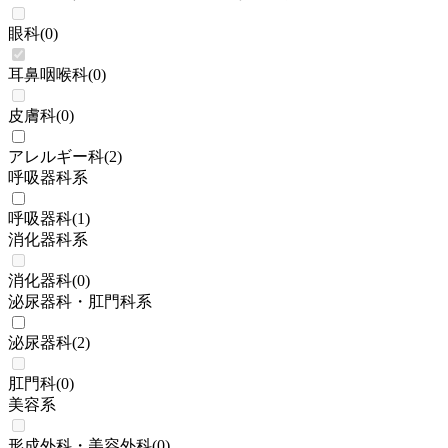
眼科
(
0
)
耳鼻咽喉科
(
0
)
皮膚科
(
0
)
アレルギー科
(
2
)
呼吸器科系
呼吸器科
(
1
)
消化器科系
消化器科
(
0
)
泌尿器科・肛門科系
泌尿器科
(
2
)
肛門科
(
0
)
美容系
形成外科・美容外科
(
0
)