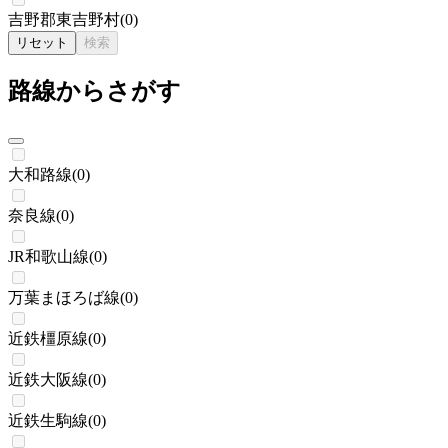
吉野郡東吉野村
(
0
)
リセット
検索
路線からさがす
大和路線
(
0
)
奈良線
(
0
)
JR和歌山線
(
0
)
万葉まほろば線
(
0
)
近鉄橿原線
(
0
)
近鉄大阪線
(
0
)
近鉄生駒線
(
0
)