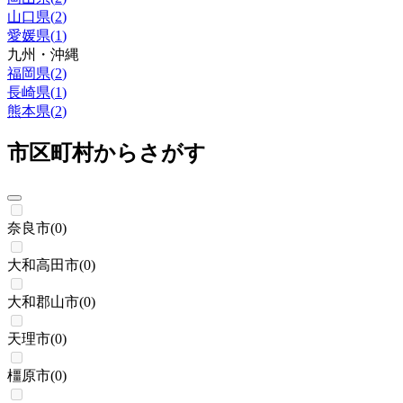
山口県
(
2
)
愛媛県
(
1
)
九州・沖縄
福岡県
(
2
)
長崎県
(
1
)
熊本県
(
2
)
市区町村からさがす
奈良市
(
0
)
大和高田市
(
0
)
大和郡山市
(
0
)
天理市
(
0
)
橿原市
(
0
)