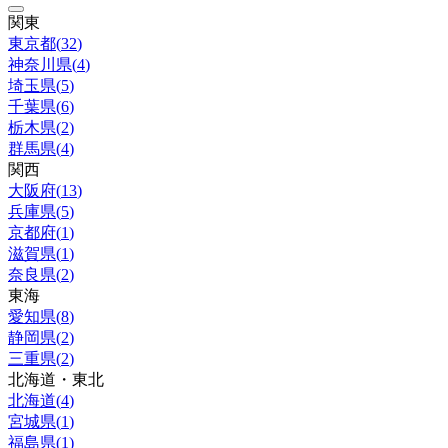
関東
東京都
(
32
)
神奈川県
(
4
)
埼玉県
(
5
)
千葉県
(
6
)
栃木県
(
2
)
群馬県
(
4
)
関西
大阪府
(
13
)
兵庫県
(
5
)
京都府
(
1
)
滋賀県
(
1
)
奈良県
(
2
)
東海
愛知県
(
8
)
静岡県
(
2
)
三重県
(
2
)
北海道・東北
北海道
(
4
)
宮城県
(
1
)
福島県
(
1
)