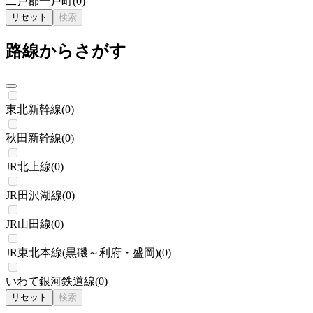
二戸郡一戸町
(
0
)
リセット
検索
路線からさがす
東北新幹線
(
0
)
秋田新幹線
(
0
)
JR北上線
(
0
)
JR田沢湖線
(
0
)
JR山田線
(
0
)
JR東北本線(黒磯～利府・盛岡)
(
0
)
いわて銀河鉄道線
(
0
)
リセット
検索