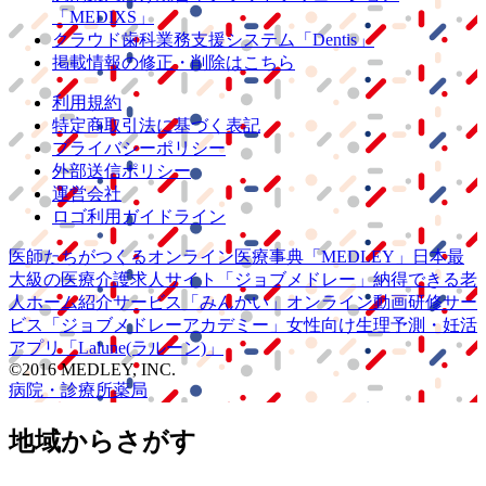
「MEDIXS」
クラウド歯科業務
支援システム
「Dentis」
掲載情報の修正・削除はこちら
利用規約
特定商取引法に基づく表記
プライバシーポリシー
外部送信ポリシー
運営会社
ロゴ利用ガイドライン
医師たちがつくる
オンライン医療事典
「MEDLEY」
日本最
大級の
医療介護求人サイト
「ジョブメドレー」
納得できる
老
人ホーム紹介サービス
「みんかい」
オンライン
動画研修サー
ビス
「ジョブメドレー
アカデミー」
女性向け
生理予測・妊活
アプリ
「Lalune(ラルーン)」
©2016 MEDLEY, INC.
病院・診療所
薬局
地域からさがす