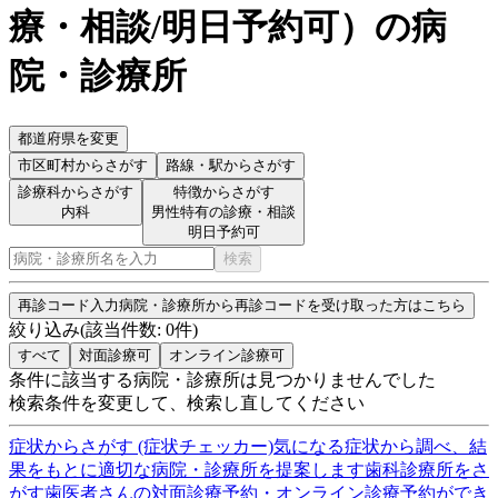
療・相談/明日予約可
）
の病
院・診療所
都道府県を変更
市区町村
からさがす
路線・駅
からさがす
診療科からさがす
特徴からさがす
内科
男性特有の診療・相談
明日予約可
検索
再診コード入力
病院・診療所から再診コードを受け取った方はこちら
絞り込み
(該当件数:
0
件)
すべて
対面診療可
オンライン診療可
条件に該当する病院・診療所は見つかりませんでした
検索条件を変更して、検索し直してください
症状からさがす (症状チェッカー)
気になる症状から調べ、結
果をもとに適切な病院・診療所を提案します
歯科診療所をさ
がす
歯医者さんの対面診療予約・オンライン診療予約ができ