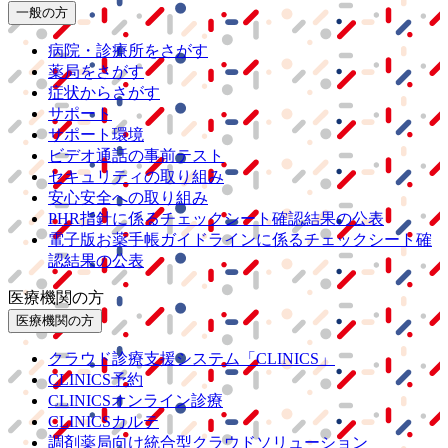
一般の方
病院・診療所をさがす
薬局をさがす
症状からさがす
サポート
サポート環境
ビデオ通話の事前テスト
セキュリティの取り組み
安心安全への取り組み
PHR指針に係るチェックシート確認結果の公表
電子版お薬手帳ガイドラインに係るチェックシート確
認結果の公表
医療機関の方
医療機関の方
クラウド診療
支援システム
「CLINICS」
CLINICS予約
CLINICSオンライン診療
CLINICSカルテ
調剤薬局向け統合型クラウドソリューション