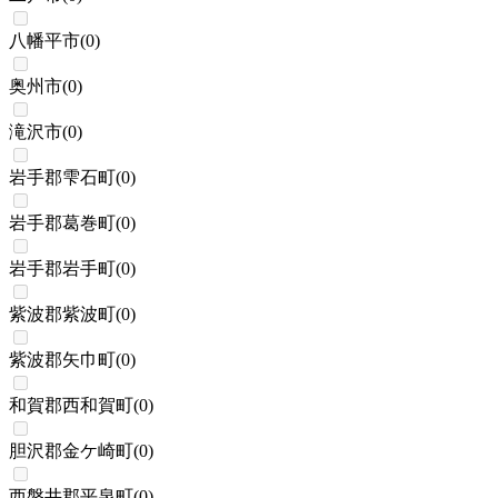
八幡平市
(
0
)
奥州市
(
0
)
滝沢市
(
0
)
岩手郡雫石町
(
0
)
岩手郡葛巻町
(
0
)
岩手郡岩手町
(
0
)
紫波郡紫波町
(
0
)
紫波郡矢巾町
(
0
)
和賀郡西和賀町
(
0
)
胆沢郡金ケ崎町
(
0
)
西磐井郡平泉町
(
0
)