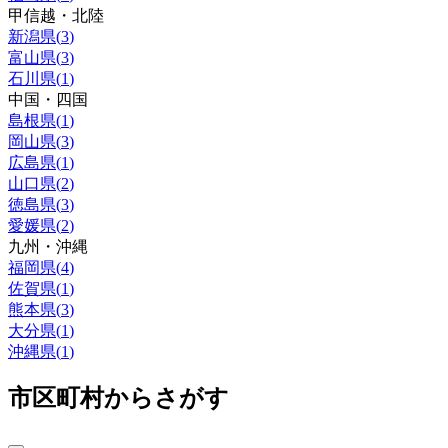
甲信越・北陸
新潟県
(
3
)
富山県
(
3
)
石川県
(
1
)
中国・四国
島根県
(
1
)
岡山県
(
3
)
広島県
(
1
)
山口県
(
2
)
徳島県
(
3
)
愛媛県
(
2
)
九州・沖縄
福岡県
(
4
)
佐賀県
(
1
)
熊本県
(
3
)
大分県
(
1
)
沖縄県
(
1
)
市区町村からさがす