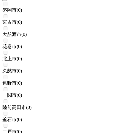
盛岡市
(
0
)
宮古市
(
0
)
大船渡市
(
0
)
花巻市
(
0
)
北上市
(
0
)
久慈市
(
0
)
遠野市
(
0
)
一関市
(
0
)
陸前高田市
(
0
)
釜石市
(
0
)
二戸市
(
0
)