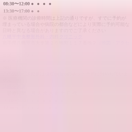
08:30〜12:00
●
●
●
●
13:30〜17:00
●
●
※ 医療機関の診療時間は上記の通りですが、すでに予約が
埋まっている場合や病院の都合などにより実際に予約可能な
日時と異なる場合がありますのでご了承ください
八幡平中央整形外科・内科クリニック
岩手県八幡平市大更第２５地割１１７番地２
（地図・アクセ
ス）
日曜・祝日
休み
整形外科
内科
この病院・診療所は現在melmoのネット予約に対応していま
せん
詳細を見る
診療時間
月
火
水
木
金
土
日
祝
9:00〜12:00
●
●
●
●
●
●
14:00〜18:00
●
●
●
●
※ 医療機関の診療時間は上記の通りですが、すでに予約が
埋まっている場合や病院の都合などにより実際に予約可能な
日時と異なる場合がありますのでご了承ください