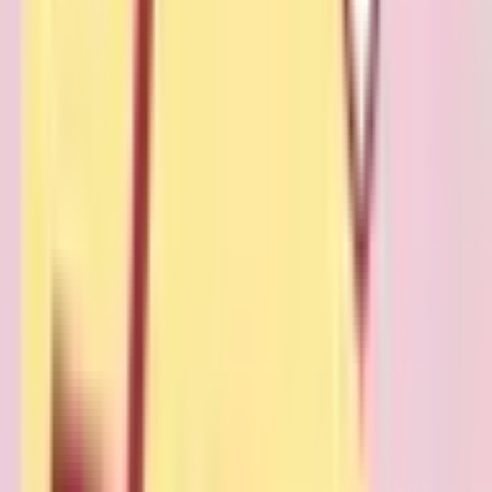
愛媛県
(
1023
)
高知県
(
501
)
九州・沖縄
福岡県
(
4387
)
佐賀県
(
637
)
長崎県
(
1142
)
熊本県
(
1325
)
大分県
(
888
)
宮崎県
(
800
)
鹿児島県
(
1226
)
沖縄県
(
860
)
市区町村からさがす
盛岡市
(
244
)
宮古市
(
30
)
大船渡市
(
20
)