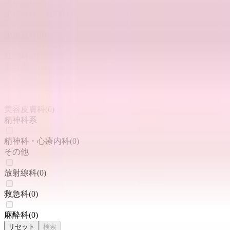
消化器科
(
0
)
泌尿器科・肛門科系
泌尿器科
(
0
)
肛門科
(
0
)
美容系
形成外科・美容外科
(
0
)
美容皮膚科
(
0
)
精神科系
精神科・心療内科
(
0
)
その他
放射線科
(
0
)
救急科
(
0
)
麻酔科
(
0
)
リセット
検索