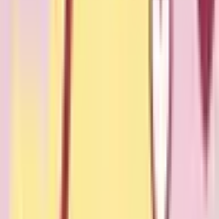
北海道
(
3101
)
青森県
(
688
)
岩手県
(
727
)
宮城県
(
1508
)
秋田県
(
603
)
山形県
(
717
)
福島県
(
1113
)
甲信越・北陸
山梨県
(
615
)
長野県
(
1356
)
新潟県
(
1282
)
富山県
(
659
)
石川県
(
760
)
福井県
(
481
)
中国・四国
鳥取県
(
417
)
島根県
(
558
)
岡山県
(
1351
)
広島県
(
2270
)
山口県
(
1068
)
徳島県
(
610
)
香川県
(
721
)