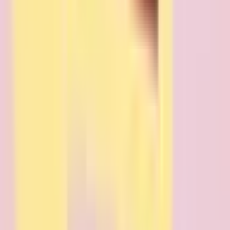
下閉伊郡岩泉町
(
6
)
下閉伊郡田野畑村
(
1
)
下閉伊郡普代村
(
1
)
九戸郡軽米町
(
3
)
九戸郡野田村
(
1
)
九戸郡九戸村
(
1
)
九戸郡洋野町
(
4
)
二戸郡一戸町
(
7
)
リセット
検索
駅・沿線からさがす