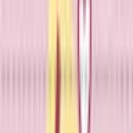
※ 医療機関の診療時間は上記の通りですが、すでに予約が
埋まっている場合や病院の都合などにより実際に予約可能な
日時と異なる場合がありますのでご了承ください
にしね眼科クリニック
岩手県八幡平市大更第２４地割２９番地１
（地図・アクセ
ス）
日曜・祝日
休み
眼科
この病院・診療所は現在melmoのネット予約に対応していま
せん
詳細を見る
診療時間
月
火
水
木
金
土
日
祝
8:30〜12:00
●
●
●
●
●
8:30〜13:00
●
14:30〜17:30
●
●
●
※ 医療機関の診療時間は上記の通りですが、すでに予約が
埋まっている場合や病院の都合などにより実際に予約可能な
日時と異なる場合がありますのでご了承ください
八幡平市立病院
岩手県八幡平市大更第２５地割３２８番地１
（地図・アクセ