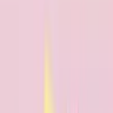
吉田内科呼吸器科医院
岩手県八幡平市大更第２１地割７９番地３
（地図・アクセ
ス）
日曜・祝日
休み
アレルギー科
小児科
内科
この病院・診療所は現在melmoのネット予約に対応していま
せん
詳細を見る
診療時間
月
火
水
木
金
土
日
祝
8:30〜12:00
●
●
●
●
8:30〜12:30
●
●
14:00〜18:00
●
●
●
●
※ 医療機関の診療時間は上記の通りですが、すでに予約が
埋まっている場合や病院の都合などにより実際に予約可能な
日時と異なる場合がありますのでご了承ください
八幡平市立安代診療所
岩手県八幡平市荒屋新町１４４番地１
（地図・アクセス）
土曜・日曜・祝日
休み
外科