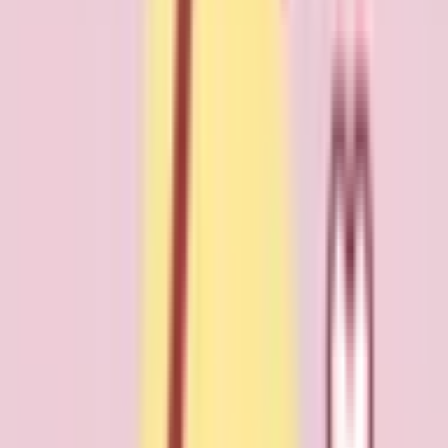
外科
呼吸器内科
歯科
この病院・診療所は現在melmoのネット予約に対応していま
せん
詳細を見る
診療時間
月
火
水
木
金
土
日
祝
9:00〜12:00
●
●
●
●
●
●
9:00〜12:30
●
13:00〜17:30
●
●
●
●
●
※ 医療機関の診療時間は上記の通りですが、すでに予約が
埋まっている場合や病院の都合などにより実際に予約可能な
日時と異なる場合がありますのでご了承ください
前へ
1
次へ
症状からさがす (症状チェッカー)
気になる症状から調べ、結
果をもとに適切な病院・診療所を提案します
歯科診療所をさ
がす
歯医者さんの対面診療予約・オンライン診療予約ができ