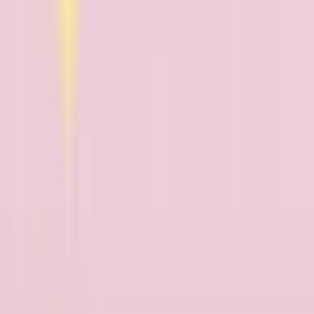
リハビリテーション科
(
0
)
小児科系
小児科
(
0
)
産婦人科系
産婦人科
(
0
)
眼科・耳鼻科・皮膚科・アレルギー科系
眼科
(
0
)
耳鼻咽喉科
(
0
)
皮膚科
(
0
)
アレルギー科
(
0
)
呼吸器科系
呼吸器科
(
0
)
消化器科系