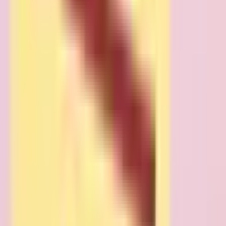
岩手郡雫石町
(
6
)
岩手郡葛巻町
(
1
)
岩手郡岩手町
(
11
)
紫波郡紫波町
(
15
)
紫波郡矢巾町
(
20
)
和賀郡西和賀町
(
3
)
胆沢郡金ケ崎町
(
5
)
西磐井郡平泉町
(
1
)
気仙郡住田町
(
1
)
上閉伊郡大槌町
(
7
)
下閉伊郡山田町
(
3
)