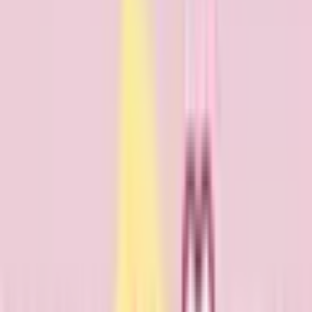
内科
この病院・診療所は現在melmoのネット予約に対応していま
せん
詳細を見る
診療時間
月
火
水
木
金
土
日
祝
9:00〜12:00
●
●
●
●
●
13:30〜17:00
●
●
●
※ 医療機関の診療時間は上記の通りですが、すでに予約が
埋まっている場合や病院の都合などにより実際に予約可能な
日時と異なる場合がありますのでご了承ください
八幡平市立田山診療所
岩手県八幡平市丑山口１８番地８
（地図・アクセス）
木曜・土曜・日曜・祝日
休み
外科
内科
この病院・診療所は現在melmoのネット予約に対応していま
せん
詳細を見る
診療時間
月
火
水
木
金
土
日
祝
14:00〜17:00
●
●
●
●