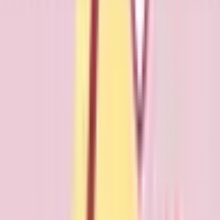
ス）
土曜・日曜・祝日
休み
リウマチ科
外科
小児科
整形外科
内科
この病院・診療所は現在melmoのネット予約に対応していま
せん
詳細を見る
診療時間
月
火
水
木
金
土
日
祝
8:30〜12:00
●
●
●
●
●
14:00〜17:00
●
●
●
●
●
※ 医療機関の診療時間は上記の通りですが、すでに予約が
埋まっている場合や病院の都合などにより実際に予約可能な
日時と異なる場合がありますのでご了承ください
東八幡平病院
岩手県八幡平市柏台二丁目８番２号
（地図・アクセス）
祝日
休み
リウマチ科
リハビリテーション