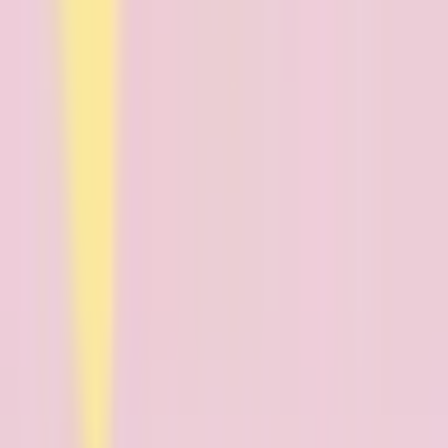
循環器内科
(
0
)
神経内科
(
0
)
腎臓内科
(
0
)
血液内科
(
0
)
代謝・内分泌内科
(
0
)
外科系
外科・小児外科
(
0
)
整形外科
(
0
)
心臓・血管外科
(
0
)
脳神経外科
(
0
)
乳腺・甲状腺外科
(
0
)