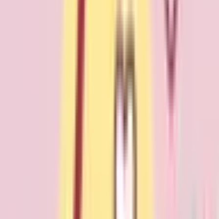
病院・診療所をさがす
薬局をさがす
症状からさがす
サポート
サポート環境
ビデオ通話の事前テスト
セキュリティの取り組み
安心安全への取り組み
PHR指針に係るチェックシート確認結果の公表
電子版お薬手帳ガイドラインに係るチェックシート確
認結果の公表
医療機関の方
医療機関の方
クラウド診療
支援システム
「CLINICS」
CLINICS予約
CLINICSオンライン診療
CLINICSカルテ
調剤薬局向け統合型クラウドソリューション