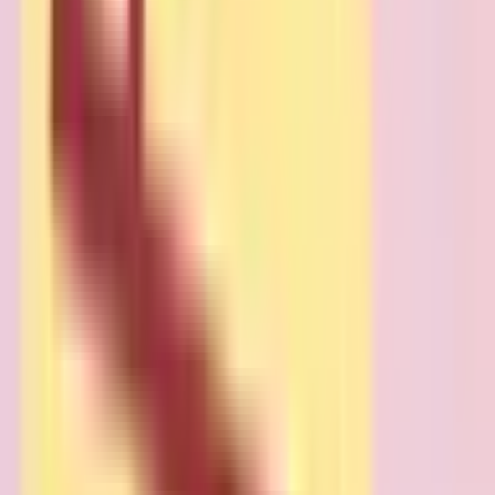
花巻市
(
55
)
北上市
(
59
)
久慈市
(
14
)
遠野市
(
14
)
一関市
(
62
)
陸前高田市
(
8
)
釜石市
(
16
)
二戸市
(
13
)
八幡平市
(
8
)
奥州市
(
69
)
滝沢市
(
18
)