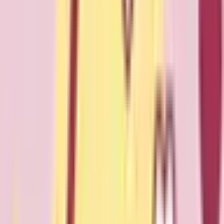
関東
東京都
(
13009
)
神奈川県
(
6495
)
埼玉県
(
4120
)
千葉県
(
3501
)
茨城県
(
1505
)
栃木県
(
1235
)
群馬県
(
1336
)
関西
大阪府
(
8395
)
兵庫県
(
4769
)
京都府
(
2239
)
滋賀県
(
958
)
奈良県
(
1082
)
和歌山県
(
913
)
東海
愛知県
(
4980
)
静岡県
(
2333
)
岐阜県
(
1332
)
三重県
(
1248
)
北海道・東北