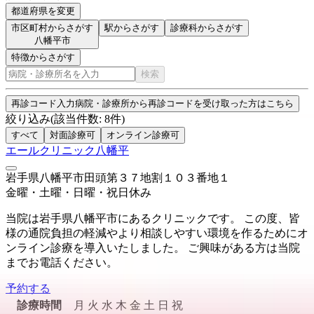
都道府県を変更
市区町村からさがす
駅からさがす
診療科からさがす
八幡平市
特徴からさがす
検索
再診コード入力
病院・診療所から再診コードを受け取った方はこちら
絞り込み
(該当件数:
8
件)
すべて
対面診療可
オンライン診療可
エールクリニック八幡平
岩手県八幡平市田頭第３７地割１０３番地１
金曜・土曜・日曜・祝日
休み
当院は岩手県八幡平市にあるクリニックです。 この度、皆
様の通院負担の軽減やより相談しやすい環境を作るためにオ
ンライン診療を導入いたしました。 ご興味がある方は当院
までお電話ください。
予約する
診療時間
月
火
水
木
金
土
日
祝