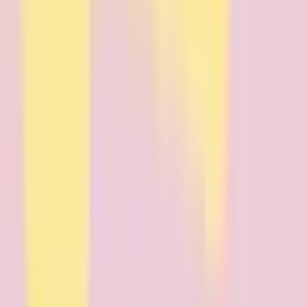
東北新幹線
盛岡
(
0
)
秋田新幹線
盛岡
(
0
)
JR北上線
柳原
(
0
)
北上
(
0
)
JR田沢湖線
盛岡
(
0
)
JR山田線
上盛岡
(
0
)
宮古
(
0
)
盛岡
(
0
)