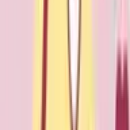
「MEDIXS」
クラウド歯科業務
支援システム
「Dentis」
掲載情報の修正・削除はこちら
利用規約
特定商取引法に基づく表記
プライバシーポリシー
外部送信ポリシー
運営会社
ロゴ利用ガイドライン
医師たちがつくる
オンライン医療事典
「MEDLEY」
日本最
大級の
医療介護求人サイト
「ジョブメドレー」
納得できる
老
人ホーム紹介サービス
「みんかい」
オンライン
動画研修サー
ビス
「ジョブメドレー
アカデミー」
女性向け
生理予測・妊活
アプリ
「Lalune(ラルーン)」
©2016 MEDLEY, INC.
病院・診療所
薬局
地域からさがす