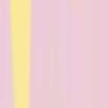
JR東北本線(黒磯～利府・盛岡)
一ノ関
(
0
)
岩手飯岡
(
0
)
仙北町
(
0
)
盛岡
(
0
)
いわて銀河鉄道線
盛岡
(
0
)
青山
(
0
)
リセット
検索
診療科からさがす
内科系
内科
(
0
)