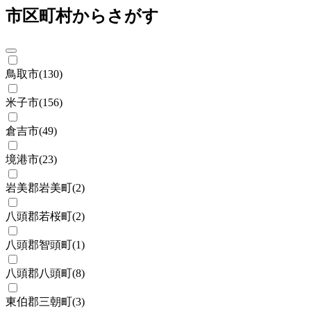
市区町村からさがす
鳥取市
(
130
)
米子市
(
156
)
倉吉市
(
49
)
境港市
(
23
)
岩美郡岩美町
(
2
)
八頭郡若桜町
(
2
)
八頭郡智頭町
(
1
)
八頭郡八頭町
(
8
)
東伯郡三朝町
(
3
)