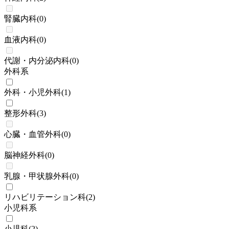
腎臓内科
(
0
)
血液内科
(
0
)
代謝・内分泌内科
(
0
)
外科系
外科・小児外科
(
1
)
整形外科
(
3
)
心臓・血管外科
(
0
)
脳神経外科
(
0
)
乳腺・甲状腺外科
(
0
)
リハビリテーション科
(
2
)
小児科系
小児科
(
2
)