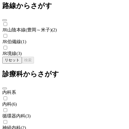
路線からさがす
JR山陰本線(豊岡～米子)
(
2
)
JR伯備線
(
1
)
JR境線
(
3
)
リセット
検索
診療科からさがす
内科系
内科
(
6
)
循環器内科
(
3
)
神経内科
(
2
)