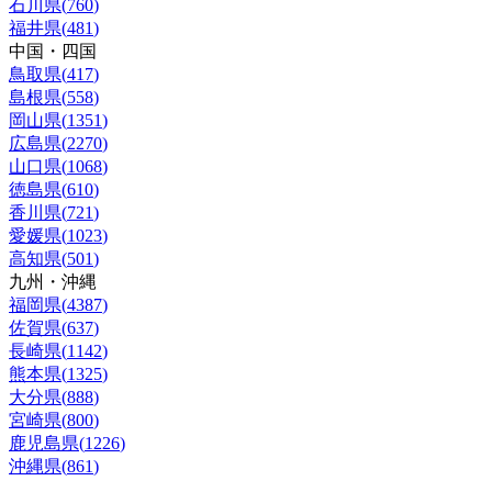
石川県
(
760
)
福井県
(
481
)
中国・四国
鳥取県
(
417
)
島根県
(
558
)
岡山県
(
1351
)
広島県
(
2270
)
山口県
(
1068
)
徳島県
(
610
)
香川県
(
721
)
愛媛県
(
1023
)
高知県
(
501
)
九州・沖縄
福岡県
(
4387
)
佐賀県
(
637
)
長崎県
(
1142
)
熊本県
(
1325
)
大分県
(
888
)
宮崎県
(
800
)
鹿児島県
(
1226
)
沖縄県
(
861
)