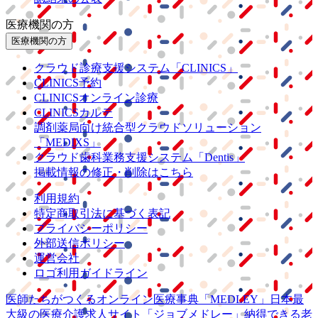
医療機関の方
医療機関の方
クラウド診療
支援システム
「CLINICS」
CLINICS予約
CLINICSオンライン診療
CLINICSカルテ
調剤薬局向け統合型クラウドソリューション
「MEDIXS」
クラウド歯科業務
支援システム
「Dentis」
掲載情報の修正・削除はこちら
利用規約
特定商取引法に基づく表記
プライバシーポリシー
外部送信ポリシー
運営会社
ロゴ利用ガイドライン
医師たちがつくる
オンライン医療事典
「MEDLEY」
日本最
大級の
医療介護求人サイト
「ジョブメドレー」
納得できる
老