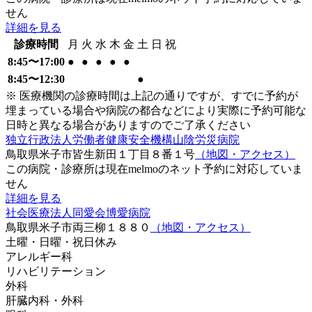
せん
詳細を見る
診療時間
月
火
水
木
金
土
日
祝
8:45〜17:00
●
●
●
●
●
8:45〜12:30
●
※ 医療機関の診療時間は上記の通りですが、すでに予約が
埋まっている場合や病院の都合などにより実際に予約可能な
日時と異なる場合がありますのでご了承ください
独立行政法人労働者健康安全機構山陰労災病院
鳥取県米子市皆生新田１丁目８番１号
（地図・アクセス）
この病院・診療所は現在melmoのネット予約に対応していま
せん
詳細を見る
社会医療法人同愛会博愛病院
鳥取県米子市両三柳１８８０
（地図・アクセス）
土曜・日曜・祝日
休み
アレルギー科
リハビリテーション
外科
肝臓内科・外科