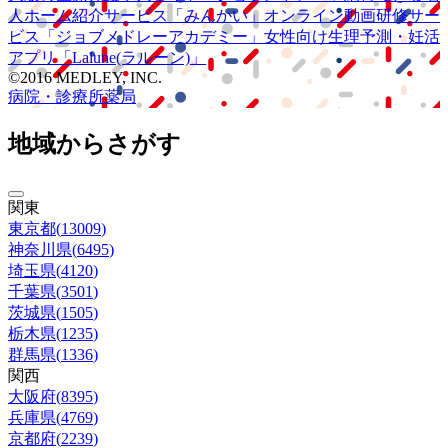
人ホーム紹介サービス
「みんかい」
オンライン
動画研修サー
ビス
「ジョブメドレー
アカデミー」
女性向け
生理予測・妊活
アプリ
「Lalune(ラルーン)」
©2016 MEDLEY, INC.
病院・診療所
薬局
地域からさがす
関東
東京都
(
13009
)
神奈川県
(
6495
)
埼玉県
(
4120
)
千葉県
(
3501
)
茨城県
(
1505
)
栃木県
(
1235
)
群馬県
(
1336
)
関西
大阪府
(
8395
)
兵庫県
(
4769
)
京都府
(
2239
)