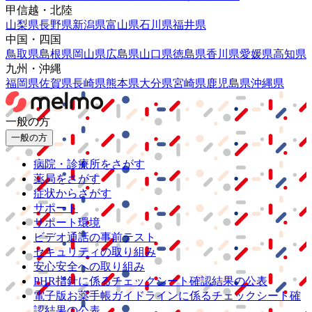
甲信越・北陸
山梨県
長野県
新潟県
富山県
石川県
福井県
中国・四国
鳥取県
島根県
岡山県
広島県
山口県
徳島県
香川県
愛媛県
高知県
九州・沖縄
福岡県
佐賀県
長崎県
熊本県
大分県
宮崎県
鹿児島県
沖縄県
一般の方
一般の方
病院・診療所をさがす
薬局をさがす
症状からさがす
サポート
サポート環境
ビデオ通話の事前テスト
セキュリティの取り組み
安心安全への取り組み
PHR指針に係るチェックシート確認結果の公表
電子版お薬手帳ガイドラインに係るチェックシート確
認結果の公表