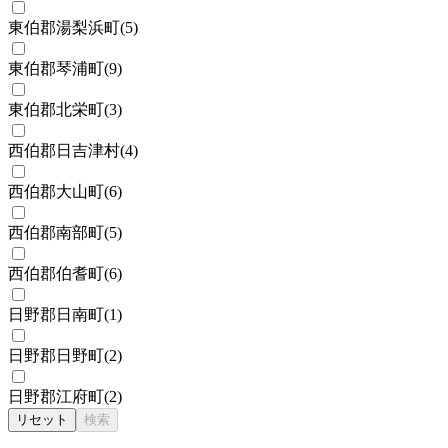
東伯郡湯梨浜町
(
5
)
東伯郡琴浦町
(
9
)
東伯郡北栄町
(
3
)
西伯郡日吉津村
(
4
)
西伯郡大山町
(
6
)
西伯郡南部町
(
5
)
西伯郡伯耆町
(
6
)
日野郡日南町
(
1
)
日野郡日野町
(
2
)
日野郡江府町
(
2
)
リセット
検索