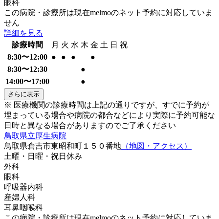
眼科
この病院・診療所は現在melmoのネット予約に対応していま
せん
詳細を見る
診療時間
月
火
水
木
金
土
日
祝
8:30〜12:00
●
●
●
●
8:30〜12:30
●
14:00〜17:00
●
さらに表示
※ 医療機関の診療時間は上記の通りですが、すでに予約が
埋まっている場合や病院の都合などにより実際に予約可能な
日時と異なる場合がありますのでご了承ください
鳥取県立厚生病院
鳥取県倉吉市東昭和町１５０番地
（地図・アクセス）
土曜・日曜・祝日
休み
外科
眼科
呼吸器内科
産婦人科
耳鼻咽喉科
この病院・診療所は現在melmoのネット予約に対応していま