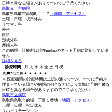
日時と異なる場合がありますのでご了承ください
鳥取赤十字病院
鳥取県鳥取市尚徳町１１７
（地図・アクセス）
土曜・日曜・祝日
休み
リウマチ科
外科
眼科
形成外科
産婦人科
この病院・診療所は現在melmoのネット予約に対応していま
せん
詳細を見る
診療時間
月
火
水
木
金
土
日
祝
8:30〜17:10
●
●
●
●
●
※ 医療機関の診療時間は上記の通りですが、すでに予約が
埋まっている場合や病院の都合などにより実際に予約可能な
日時と異なる場合がありますのでご了承ください
鳥取市立病院
鳥取県鳥取市的場一丁目１番地
（地図・アクセス）
土曜・日曜・祝日
休み
リハビリテーション