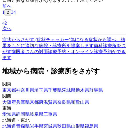
日時と異なる場合がありますのでご了承ください
前へ
1
3
4
2
…
42
次へ
症状からさがす (症状チェッカー)
気になる症状から調べ、結
果をもとに適切な病院・診療所を提案します
歯科診療所をさ
がす
歯医者さんの対面診療予約・オンライン診療予約ができ
ます
地域から病院・診療所をさがす
関東
東京都
神奈川県
埼玉県
千葉県
茨城県
栃木県
群馬県
関西
大阪府
兵庫県
京都府
滋賀県
奈良県
和歌山県
東海
愛知県
静岡県
岐阜県
三重県
北海道・東北
北海道
青森県
岩手県
宮城県
秋田県
山形県
福島県