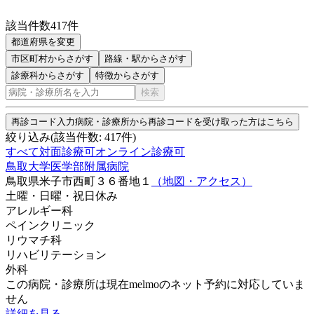
該当件数
417
件
都道府県を変更
市区町村
からさがす
路線・駅
からさがす
診療科からさがす
特徴からさがす
検索
再診コード入力
病院・診療所から再診コードを受け取った方はこちら
絞り込み
(該当件数:
417
件)
すべて
対面診療可
オンライン診療可
鳥取大学医学部附属病院
鳥取県米子市西町３６番地１
（地図・アクセス）
土曜・日曜・祝日
休み
アレルギー科
ペインクリニック
リウマチ科
リハビリテーション
外科
この病院・診療所は現在melmoのネット予約に対応していま
せん
詳細を見る