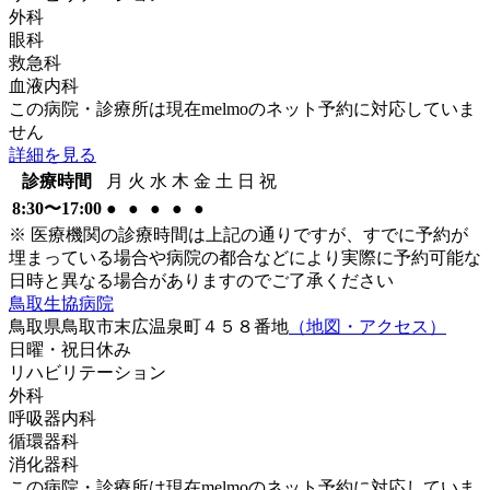
外科
眼科
救急科
血液内科
この病院・診療所は現在melmoのネット予約に対応していま
せん
詳細を見る
診療時間
月
火
水
木
金
土
日
祝
8:30〜17:00
●
●
●
●
●
※ 医療機関の診療時間は上記の通りですが、すでに予約が
埋まっている場合や病院の都合などにより実際に予約可能な
日時と異なる場合がありますのでご了承ください
鳥取生協病院
鳥取県鳥取市末広温泉町４５８番地
（地図・アクセス）
日曜・祝日
休み
リハビリテーション
外科
呼吸器内科
循環器科
消化器科
この病院・診療所は現在melmoのネット予約に対応していま