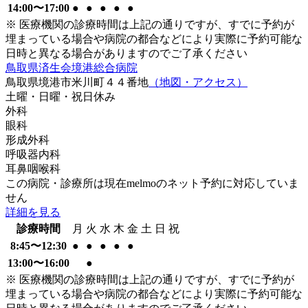
14:00〜17:00
●
●
●
●
●
※ 医療機関の診療時間は上記の通りですが、すでに予約が
埋まっている場合や病院の都合などにより実際に予約可能な
日時と異なる場合がありますのでご了承ください
鳥取県済生会境港総合病院
鳥取県境港市米川町４４番地
（地図・アクセス）
土曜・日曜・祝日
休み
外科
眼科
形成外科
呼吸器内科
耳鼻咽喉科
この病院・診療所は現在melmoのネット予約に対応していま
せん
詳細を見る
診療時間
月
火
水
木
金
土
日
祝
8:45〜12:30
●
●
●
●
●
13:00〜16:00
●
※ 医療機関の診療時間は上記の通りですが、すでに予約が
埋まっている場合や病院の都合などにより実際に予約可能な