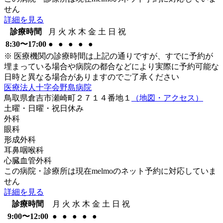
せん
詳細を見る
診療時間
月
火
水
木
金
土
日
祝
8:30〜17:00
●
●
●
●
●
※ 医療機関の診療時間は上記の通りですが、すでに予約が
埋まっている場合や病院の都合などにより実際に予約可能な
日時と異なる場合がありますのでご了承ください
医療法人十字会野島病院
鳥取県倉吉市瀬崎町２７１４番地１
（地図・アクセス）
土曜・日曜・祝日
休み
外科
眼科
形成外科
耳鼻咽喉科
心臓血管外科
この病院・診療所は現在melmoのネット予約に対応していま
せん
詳細を見る
診療時間
月
火
水
木
金
土
日
祝
9:00〜12:00
●
●
●
●
●