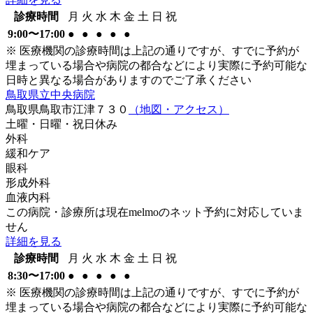
診療時間
月
火
水
木
金
土
日
祝
9:00〜17:00
●
●
●
●
●
※ 医療機関の診療時間は上記の通りですが、すでに予約が
埋まっている場合や病院の都合などにより実際に予約可能な
日時と異なる場合がありますのでご了承ください
鳥取県立中央病院
鳥取県鳥取市江津７３０
（地図・アクセス）
土曜・日曜・祝日
休み
外科
緩和ケア
眼科
形成外科
血液内科
この病院・診療所は現在melmoのネット予約に対応していま
せん
詳細を見る
診療時間
月
火
水
木
金
土
日
祝
8:30〜17:00
●
●
●
●
●
※ 医療機関の診療時間は上記の通りですが、すでに予約が
埋まっている場合や病院の都合などにより実際に予約可能な