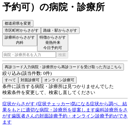
予約可
）
の病院・診療所
都道府県を変更
市区町村
からさがす
路線・駅
からさがす
診療科からさがす
特徴からさがす
内科
発熱外来
今日予約可
検索
再診コード入力
病院・診療所から再診コードを受け取った方はこちら
絞り込み
(該当件数:
0
件)
すべて
対面診療可
オンライン診療可
条件に該当する病院・診療所は見つかりませんでした
検索条件を変更して、検索し直してください
症状からさがす (症状チェッカー)
気になる症状から調べ、結
果をもとに適切な病院・診療所を提案します
歯科診療所をさ
がす
歯医者さんの対面診療予約・オンライン診療予約ができ
ます