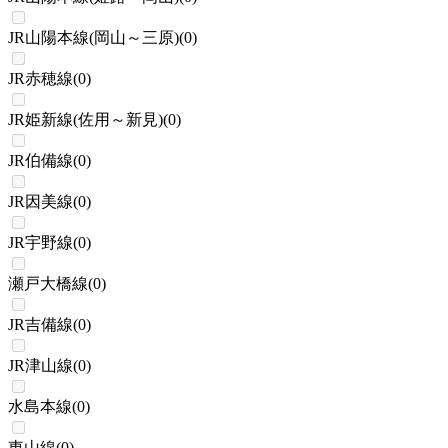
JR山陽本線(岡山～三原)
(
0
)
JR赤穂線
(
0
)
JR姫新線(佐用～新見)
(
0
)
JR伯備線
(
0
)
JR因美線
(
0
)
JR宇野線
(
0
)
瀬戸大橋線
(
0
)
JR吉備線
(
0
)
JR津山線
(
0
)
水島本線
(
0
)
東山線
(
0
)