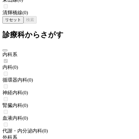
清輝橋線
(
0
)
リセット
検索
診療科からさがす
内科系
内科
(
0
)
循環器内科
(
0
)
神経内科
(
0
)
腎臓内科
(
0
)
血液内科
(
0
)
代謝・内分泌内科
(
0
)
外科系