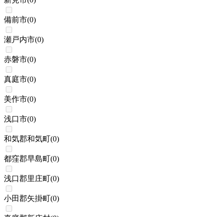
備前市
(
0
)
瀬戸内市
(
0
)
赤磐市
(
0
)
真庭市
(
0
)
美作市
(
0
)
浅口市
(
0
)
和気郡和気町
(
0
)
都窪郡早島町
(
0
)
浅口郡里庄町
(
0
)
小田郡矢掛町
(
0
)