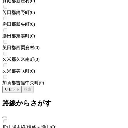
真庭郡新庄村
(
0
)
苫田郡鏡野町
(
0
)
勝田郡勝央町
(
0
)
勝田郡奈義町
(
0
)
英田郡西粟倉村
(
0
)
久米郡久米南町
(
0
)
久米郡美咲町
(
0
)
加賀郡吉備中央町
(
0
)
リセット
検索
路線からさがす
JR山陽本線(姫路～岡山)
(
0
)