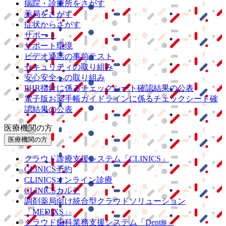
病院・診療所をさがす
薬局をさがす
症状からさがす
サポート
サポート環境
ビデオ通話の事前テスト
セキュリティの取り組み
安心安全への取り組み
PHR指針に係るチェックシート確認結果の公表
電子版お薬手帳ガイドラインに係るチェックシート確
認結果の公表
医療機関の方
医療機関の方
クラウド診療
支援システム
「CLINICS」
CLINICS予約
CLINICSオンライン診療
CLINICSカルテ
調剤薬局向け統合型クラウドソリューション
「MEDIXS」
クラウド歯科業務
支援システム
「Dentis」