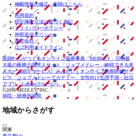
掲載情報の修正・削除はこちら
利用規約
特定商取引法に基づく表記
プライバシーポリシー
外部送信ポリシー
運営会社
ロゴ利用ガイドライン
医師たちがつくる
オンライン医療事典
「MEDLEY」
日本最
大級の
医療介護求人サイト
「ジョブメドレー」
納得できる
老
人ホーム紹介サービス
「みんかい」
オンライン
動画研修サー
ビス
「ジョブメドレー
アカデミー」
女性向け
生理予測・妊活
アプリ
「Lalune(ラルーン)」
©2016 MEDLEY, INC.
病院・診療所
薬局
地域からさがす
関東
東京都
(
4
)