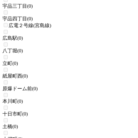
宇品三丁目
(
0
)
宇品四丁目
(
0
)
広電２号線(宮島線)
広島駅
(
0
)
八丁堀
(
0
)
立町
(
0
)
紙屋町西
(
0
)
原爆ドーム前
(
0
)
本川町
(
0
)
十日市町
(
0
)
土橋
(
0
)