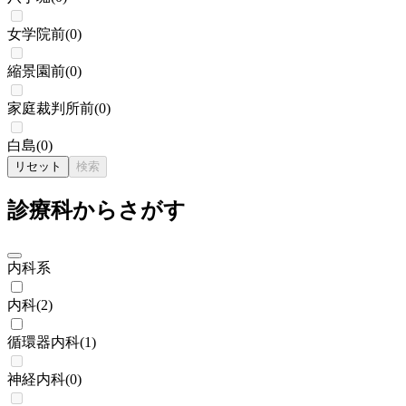
女学院前
(
0
)
縮景園前
(
0
)
家庭裁判所前
(
0
)
白島
(
0
)
リセット
検索
診療科からさがす
内科系
内科
(
2
)
循環器内科
(
1
)
神経内科
(
0
)