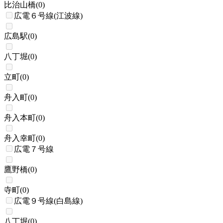
比治山橋
(
0
)
広電６号線(江波線)
広島駅
(
0
)
八丁堀
(
0
)
立町
(
0
)
舟入町
(
0
)
舟入本町
(
0
)
舟入幸町
(
0
)
広電７号線
鷹野橋
(
0
)
寺町
(
0
)
広電９号線(白島線)
八丁堀
(
0
)