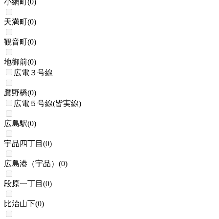
小網町
(
0
)
天満町
(
0
)
観音町
(
0
)
地御前
(
0
)
広電３号線
鷹野橋
(
0
)
広電５号線(皆実線)
広島駅
(
0
)
宇品四丁目
(
0
)
広島港（宇品）
(
0
)
段原一丁目
(
0
)
比治山下
(
0
)