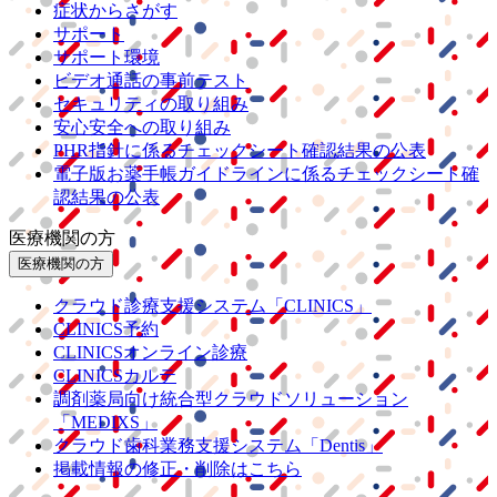
症状からさがす
サポート
サポート環境
ビデオ通話の事前テスト
セキュリティの取り組み
安心安全への取り組み
PHR指針に係るチェックシート確認結果の公表
電子版お薬手帳ガイドラインに係るチェックシート確
認結果の公表
医療機関の方
医療機関の方
クラウド診療
支援システム
「CLINICS」
CLINICS予約
CLINICSオンライン診療
CLINICSカルテ
調剤薬局向け統合型クラウドソリューション
「MEDIXS」
クラウド歯科業務
支援システム
「Dentis」
掲載情報の修正・削除はこちら