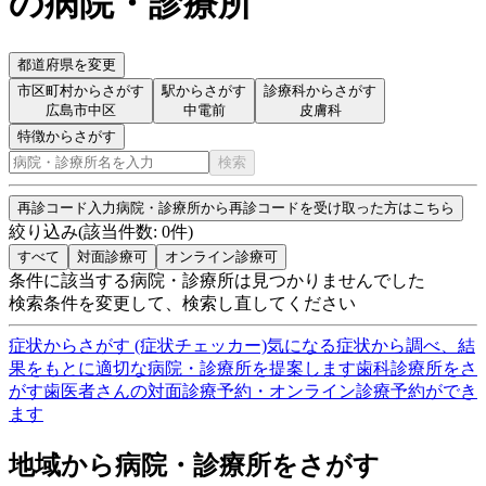
の病院・診療所
都道府県を変更
市区町村からさがす
駅からさがす
診療科からさがす
広島市中区
中電前
皮膚科
特徴からさがす
検索
再診コード入力
病院・診療所から再診コードを受け取った方はこちら
絞り込み
(該当件数:
0
件)
すべて
対面診療可
オンライン診療可
条件に該当する病院・診療所は見つかりませんでした
検索条件を変更して、検索し直してください
症状からさがす (症状チェッカー)
気になる症状から調べ、結
果をもとに適切な病院・診療所を提案します
歯科診療所をさ
がす
歯医者さんの対面診療予約・オンライン診療予約ができ
ます
地域から病院・診療所をさがす