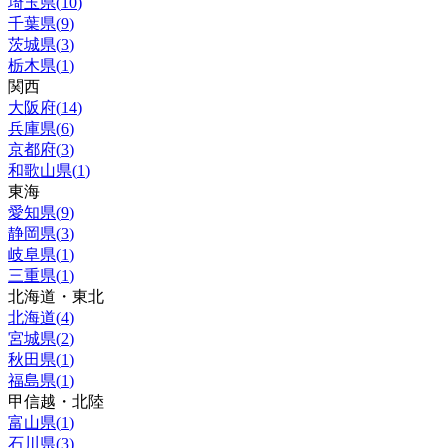
埼玉県
(
10
)
千葉県
(
9
)
茨城県
(
3
)
栃木県
(
1
)
関西
大阪府
(
14
)
兵庫県
(
6
)
京都府
(
3
)
和歌山県
(
1
)
東海
愛知県
(
9
)
静岡県
(
3
)
岐阜県
(
1
)
三重県
(
1
)
北海道・東北
北海道
(
4
)
宮城県
(
2
)
秋田県
(
1
)
福島県
(
1
)
甲信越・北陸
富山県
(
1
)
石川県
(
3
)