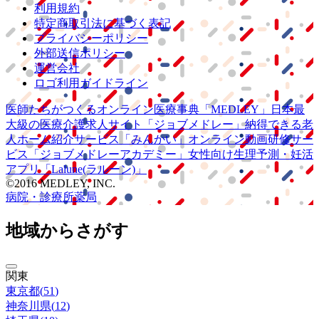
利用規約
特定商取引法に基づく表記
プライバシーポリシー
外部送信ポリシー
運営会社
ロゴ利用ガイドライン
医師たちがつくる
オンライン医療事典
「MEDLEY」
日本最
大級の
医療介護求人サイト
「ジョブメドレー」
納得できる
老
人ホーム紹介サービス
「みんかい」
オンライン
動画研修サー
ビス
「ジョブメドレー
アカデミー」
女性向け
生理予測・妊活
アプリ
「Lalune(ラルーン)」
©2016 MEDLEY, INC.
病院・診療所
薬局
地域からさがす
関東
東京都
(
51
)
神奈川県
(
12
)