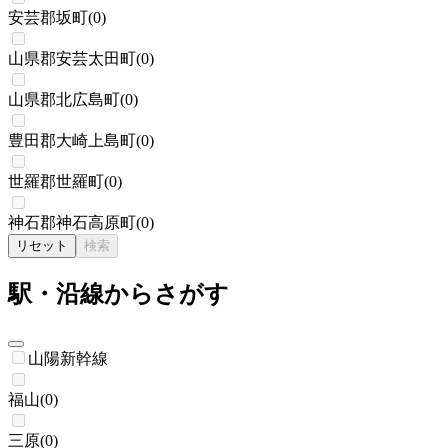
安芸郡坂町
(
0
)
山県郡安芸太田町
(
0
)
山県郡北広島町
(
0
)
豊田郡大崎上島町
(
0
)
世羅郡世羅町
(
0
)
神石郡神石高原町
(
0
)
リセット
検索
駅・沿線からさがす
山陽新幹線
福山
(
0
)
三原
(
0
)