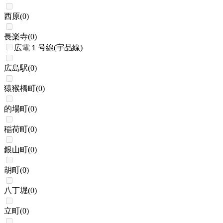
西原
(
0
)
長楽寺
(
0
)
広電１号線(宇品線)
広島駅
(
0
)
猿猴橋町
(
0
)
的場町
(
0
)
稲荷町
(
0
)
銀山町
(
0
)
胡町
(
0
)
八丁堀
(
0
)
立町
(
0
)