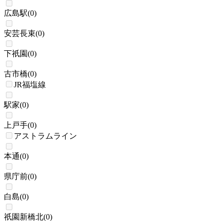
広島駅
(
0
)
安芸長束
(
0
)
下祇園
(
0
)
古市橋
(
0
)
JR福塩線
駅家
(
0
)
上戸手
(
0
)
アストラムライン
本通
(
0
)
県庁前
(
0
)
白島
(
0
)
祇園新橋北
(
0
)