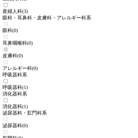
産婦人科
(
3
)
眼科・耳鼻科・皮膚科・アレルギー科系
眼科
(
0
)
耳鼻咽喉科
(
0
)
皮膚科
(
0
)
アレルギー科
(
0
)
呼吸器科系
呼吸器科
(
1
)
消化器科系
消化器科
(
1
)
泌尿器科・肛門科系
泌尿器科
(
0
)