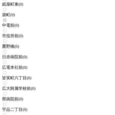
紙屋町東
(
0
)
袋町
(
0
)
中電前
(
0
)
市役所前
(
0
)
鷹野橋
(
0
)
日赤病院前
(
0
)
広電本社前
(
0
)
皆実町六丁目
(
0
)
広大附属学校前
(
0
)
県病院前
(
0
)
宇品二丁目
(
0
)