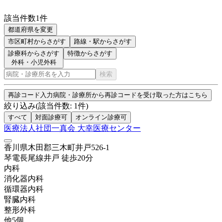
該当件数
1
件
都道府県を変更
市区町村
からさがす
路線・駅
からさがす
診療科からさがす
特徴からさがす
外科・小児外科
検索
再診コード入力
病院・診療所から再診コードを受け取った方はこちら
絞り込み
(該当件数:
1
件)
すべて
対面診療可
オンライン診療可
医療法人社団一真会 大幸医療センター
香川県木田郡三木町井戸526-1
琴電長尾線
井戸
徒歩
20
分
内科
消化器内科
循環器内科
腎臓内科
整形外科
他
5
個