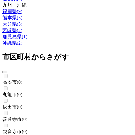
九州・沖縄
福岡県
(
9
)
熊本県
(
3
)
大分県
(
5
)
宮崎県
(
2
)
鹿児島県
(
1
)
沖縄県
(
2
)
市区町村からさがす
高松市
(
0
)
丸亀市
(
0
)
坂出市
(
0
)
善通寺市
(
0
)
観音寺市
(
0
)