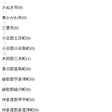
さぬき市
(
0
)
東かがわ市
(
0
)
三豊市
(
0
)
小豆郡土庄町
(
0
)
小豆郡小豆島町
(
0
)
木田郡三木町
(
1
)
香川郡直島町
(
0
)
綾歌郡宇多津町
(
0
)
綾歌郡綾川町
(
0
)
仲多度郡琴平町
(
0
)
仲多度郡多度津町
(
0
)