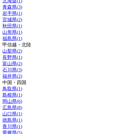
北海道
(
1
)
青森県
(
3
)
岩手県
(
1
)
宮城県
(
2
)
秋田県
(
1
)
山形県
(
1
)
福島県
(
1
)
甲信越・北陸
山梨県
(
2
)
長野県
(
1
)
富山県
(
2
)
石川県
(
3
)
福井県
(
2
)
中国・四国
鳥取県
(
1
)
島根県
(
1
)
岡山県
(
6
)
広島県
(
8
)
山口県
(
1
)
徳島県
(
1
)
香川県
(
1
)
愛媛県
(
5
)