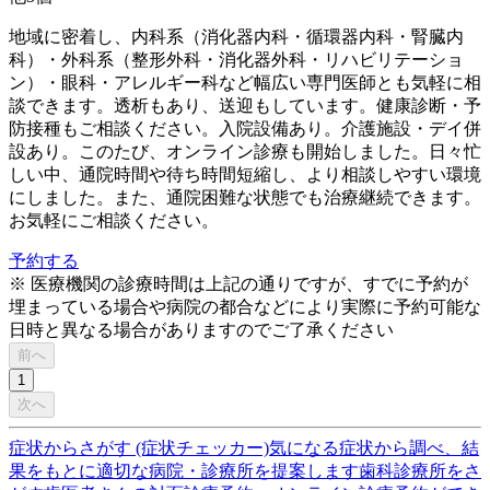
地域に密着し、内科系（消化器内科・循環器内科・腎臓内
科）・外科系（整形外科・消化器外科・リハビリテーショ
ン）・眼科・アレルギー科など幅広い専門医師とも気軽に相
談できます。透析もあり、送迎もしています。健康診断・予
防接種もご相談ください。入院設備あり。介護施設・デイ併
設あり。このたび、オンライン診療も開始しました。日々忙
しい中、通院時間や待ち時間短縮し、より相談しやすい環境
にしました。また、通院困難な状態でも治療継続できます。
お気軽にご相談ください。
予約する
※ 医療機関の診療時間は上記の通りですが、すでに予約が
埋まっている場合や病院の都合などにより実際に予約可能な
日時と異なる場合がありますのでご了承ください
前へ
1
次へ
症状からさがす (症状チェッカー)
気になる症状から調べ、結
果をもとに適切な病院・診療所を提案します
歯科診療所をさ