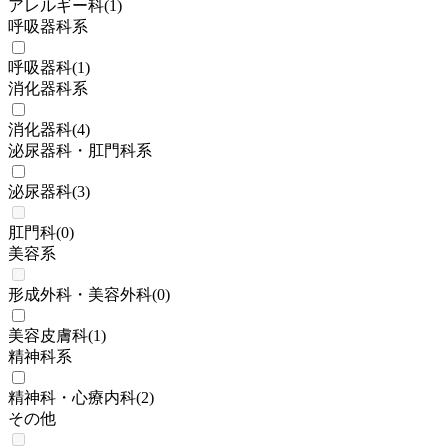
アレルギー科
(
1
)
呼吸器科系
呼吸器科
(
1
)
消化器科系
消化器科
(
4
)
泌尿器科・肛門科系
泌尿器科
(
3
)
肛門科
(
0
)
美容系
形成外科・美容外科
(
0
)
美容皮膚科
(
1
)
精神科系
精神科・心療内科
(
2
)
その他