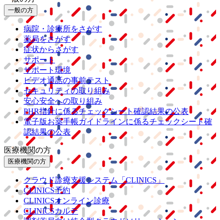
一般の方
病院・診療所をさがす
薬局をさがす
症状からさがす
サポート
サポート環境
ビデオ通話の事前テスト
セキュリティの取り組み
安心安全への取り組み
PHR指針に係るチェックシート確認結果の公表
電子版お薬手帳ガイドラインに係るチェックシート確
認結果の公表
医療機関の方
医療機関の方
クラウド診療
支援システム
「CLINICS」
CLINICS予約
CLINICSオンライン診療
CLINICSカルテ