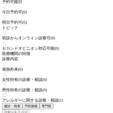
予約可能日
今日予約可
(
0
)
明日予約可
(
0
)
トピック
初診からオンライン診療可
(
0
)
セカンドオピニオン対応可能
(
0
)
医療機関の特徴
診療内容
発熱外来
(
0
)
女性特有の診療・相談
(
0
)
男性特有の診療・相談
(
0
)
アレルギーに関する診療・相談
(
1
)
健診・検査
予防接種
専門医
リセット
検索