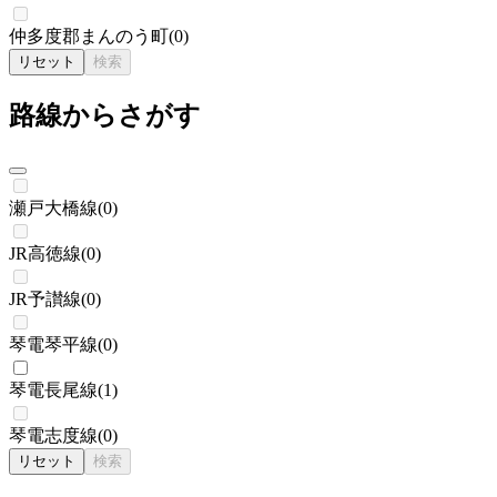
仲多度郡まんのう町
(
0
)
リセット
検索
路線からさがす
瀬戸大橋線
(
0
)
JR高徳線
(
0
)
JR予讃線
(
0
)
琴電琴平線
(
0
)
琴電長尾線
(
1
)
琴電志度線
(
0
)
リセット
検索