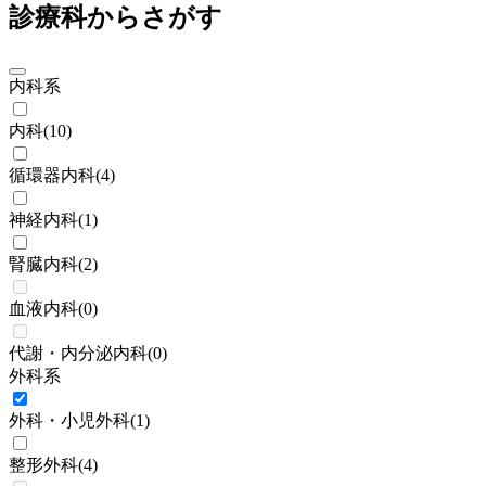
診療科からさがす
内科系
内科
(
10
)
循環器内科
(
4
)
神経内科
(
1
)
腎臓内科
(
2
)
血液内科
(
0
)
代謝・内分泌内科
(
0
)
外科系
外科・小児外科
(
1
)
整形外科
(
4
)