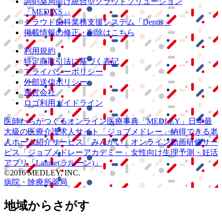
調剤薬局向け統合型クラウドソリューション
「MEDIXS」
クラウド歯科業務
支援システム
「Dentis」
掲載情報の修正・削除はこちら
利用規約
特定商取引法に基づく表記
プライバシーポリシー
外部送信ポリシー
運営会社
ロゴ利用ガイドライン
医師たちがつくる
オンライン医療事典
「MEDLEY」
日本最
大級の
医療介護求人サイト
「ジョブメドレー」
納得できる
老
人ホーム紹介サービス
「みんかい」
オンライン
動画研修サー
ビス
「ジョブメドレー
アカデミー」
女性向け
生理予測・妊活
アプリ
「Lalune(ラルーン)」
©2016 MEDLEY, INC.
病院・診療所
薬局
地域からさがす