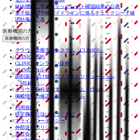
PHR指針に係るチェックシート確認結果の公表
電子版お薬手帳ガイドラインに係るチェックシート確
認結果の公表
医療機関の方
医療機関の方
クラウド診療
支援システム
「CLINICS」
CLINICS予約
CLINICSオンライン診療
CLINICSカルテ
調剤薬局向け統合型クラウドソリューション
「MEDIXS」
クラウド歯科業務
支援システム
「Dentis」
掲載情報の修正・削除はこちら
利用規約
特定商取引法に基づく表記
プライバシーポリシー
外部送信ポリシー
運営会社