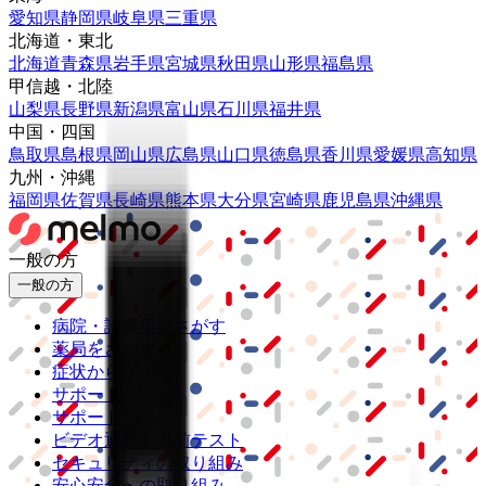
愛知県
静岡県
岐阜県
三重県
北海道・東北
北海道
青森県
岩手県
宮城県
秋田県
山形県
福島県
甲信越・北陸
山梨県
長野県
新潟県
富山県
石川県
福井県
中国・四国
鳥取県
島根県
岡山県
広島県
山口県
徳島県
香川県
愛媛県
高知県
九州・沖縄
福岡県
佐賀県
長崎県
熊本県
大分県
宮崎県
鹿児島県
沖縄県
一般の方
一般の方
病院・診療所をさがす
薬局をさがす
症状からさがす
サポート
サポート環境
ビデオ通話の事前テスト
セキュリティの取り組み
安心安全への取り組み