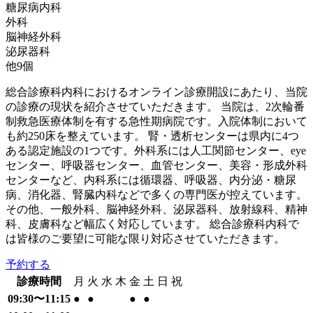
糖尿病内科
外科
脳神経外科
泌尿器科
他
9
個
総合診療科内科におけるオンライン診療開設にあたり、当院
の診療の現状を紹介させていただきます。 当院は、2次輪番
制救急医療体制を有する急性期病院です。入院体制において
も約250床を整えています。 腎・透析センターは県内に4つ
ある認定施設の1つです。外科系には人工関節センター、eye
センター、呼吸器センター、血管センター、美容・形成外科
センターなど、内科系には循環器、呼吸器、内分泌・糖尿
病、消化器、腎臓内科などで多くの専門医が控えています。
その他、一般外科、脳神経外科、泌尿器科、放射線科、精神
科、皮膚科など幅広く対応しています。 総合診療科内科で
は皆様のご要望に可能な限り対応させていただきます。
予約する
診療時間
月
火
水
木
金
土
日
祝
09:30〜11:15
●
●
●
●