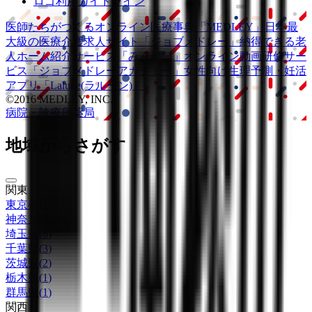
ロゴ利用ガイドライン
医師たちがつくる
オンライン医療事典
「MEDLEY」
日本最
大級の
医療介護求人サイト
「ジョブメドレー」
納得できる
老
人ホーム紹介サービス
「みんかい」
オンライン
動画研修サー
ビス
「ジョブメドレー
アカデミー」
女性向け
生理予測・妊活
アプリ
「Lalune(ラルーン)」
©2016 MEDLEY, INC.
病院・診療所
薬局
地域からさがす
関東
東京都
(
19
)
神奈川県
(
3
)
埼玉県
(
6
)
千葉県
(
3
)
茨城県
(
2
)
栃木県
(
1
)
群馬県
(
1
)
関西