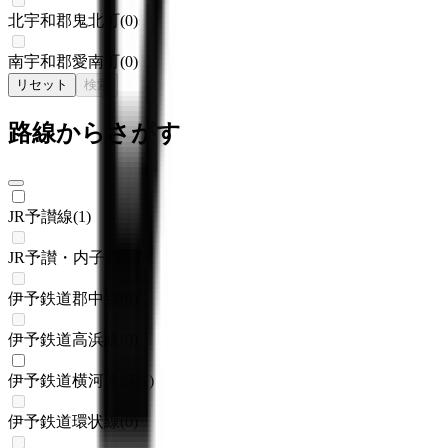
北宇和郡鬼北町
(
0
)
南宇和郡愛南町
(
0
)
リセット
検索
路線からさがす
JR予讃線
(
1
)
JR予讃・内子線
(
0
)
伊予鉄道郡中線
(
0
)
伊予鉄道高浜線
(
0
)
伊予鉄道横河原線
(
1
)
伊予鉄道環状線
(
0
)