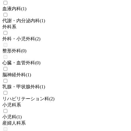
血液内科
(
1
)
代謝・内分泌内科
(
1
)
外科系
外科・小児外科
(
2
)
整形外科
(
0
)
心臓・血管外科
(
0
)
脳神経外科
(
1
)
乳腺・甲状腺外科
(
1
)
リハビリテーション科
(
2
)
小児科系
小児科
(
1
)
産婦人科系