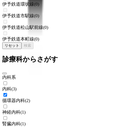
伊予鉄道環状線
(
0
)
伊予鉄道市駅線
(
0
)
伊予鉄道松山駅前線
(
0
)
伊予鉄道本町線
(
0
)
リセット
検索
診療科からさがす
内科系
内科
(
3
)
循環器内科
(
2
)
神経内科
(
1
)
腎臓内科
(
1
)