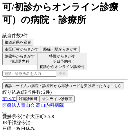
可/初診からオンライン診療
可
）
の病院・診療所
該当件数
2
件
都道府県を変更
市区町村
からさがす
路線・駅
からさがす
診療科からさがす
特徴からさがす
循環器内科
明日予約可
初診からオンライン診療可
検索
再診コード入力
病院・診療所から再診コードを受け取った方はこちら
絞り込み
(該当件数:
2
件)
すべて
対面診療可
オンライン診療可
医療法人泰山会 高山内科病院
愛媛県今治市大正町3-5-8
JR予讃線
今治
日曜・祝日
休み