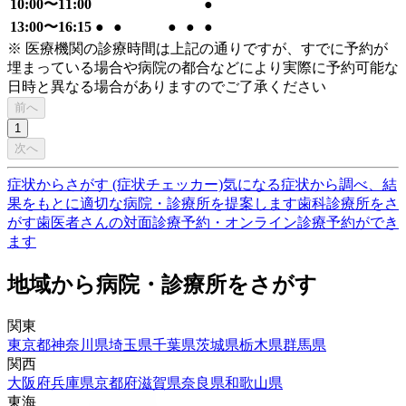
10:00〜11:00
●
13:00〜16:15
●
●
●
●
●
※ 医療機関の診療時間は上記の通りですが、すでに予約が
埋まっている場合や病院の都合などにより実際に予約可能な
日時と異なる場合がありますのでご了承ください
前へ
1
次へ
症状からさがす (症状チェッカー)
気になる症状から調べ、結
果をもとに適切な病院・診療所を提案します
歯科診療所をさ
がす
歯医者さんの対面診療予約・オンライン診療予約ができ
ます
地域から病院・診療所をさがす
関東
東京都
神奈川県
埼玉県
千葉県
茨城県
栃木県
群馬県
関西
大阪府
兵庫県
京都府
滋賀県
奈良県
和歌山県
東海