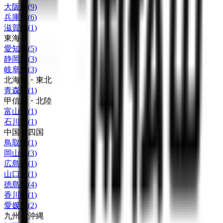
大阪府
(
9
)
兵庫県
(
6
)
滋賀県
(
1
)
東海
愛知県
(
5
)
静岡県
(
3
)
岐阜県
(
3
)
北海道・東北
青森県
(
1
)
甲信越・北陸
富山県
(
1
)
石川県
(
1
)
中国・四国
鳥取県
(
1
)
岡山県
(
3
)
広島県
(
1
)
山口県
(
1
)
徳島県
(
4
)
香川県
(
1
)
愛媛県
(
2
)
九州・沖縄