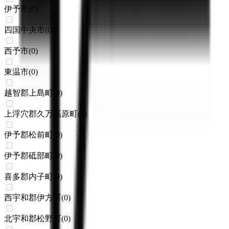
伊予市
(
0
)
四国中央市
(
0
)
西予市
(
0
)
東温市
(
0
)
越智郡上島町
(
0
)
上浮穴郡久万高原町
(
0
)
伊予郡松前町
(
0
)
伊予郡砥部町
(
0
)
喜多郡内子町
(
0
)
西宇和郡伊方町
(
0
)
北宇和郡松野町
(
0
)