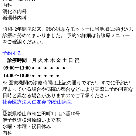
内科
消化器内科
循環器内科
昭和42年開院以来、誠心誠意をモットーに当地域に溶け込む
診療に努めてまいりました。 予約の詳細は各診療メニュー
をご確認ください。
予約する
診療時間
月
火
水
木
金
土
日
祝
09:00〜13:00
●
●
●
●
●
●
14:00〜18:00
●
●
●
●
●
※ 医療機関の診療時間は上記の通りですが、すでに予約が
埋まっている場合や病院の都合などにより実際に予約可能な
日時と異なる場合がありますのでご了承ください
社会医療法人仁友会 南松山病院
愛媛県松山市朝生田町1丁目3番10号
伊予鉄道横河原線
いよ立花
水曜・木曜・祝日
休み
内科