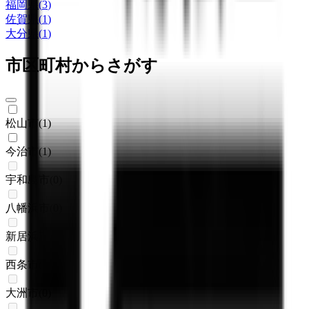
福岡県
(
3
)
佐賀県
(
1
)
大分県
(
1
)
市区町村からさがす
松山市
(
1
)
今治市
(
1
)
宇和島市
(
0
)
八幡浜市
(
0
)
新居浜市
(
0
)
西条市
(
0
)
大洲市
(
0
)