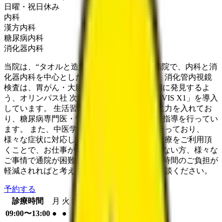
日曜・祝日
休み
内科
漢方内科
糖尿病内科
消化器内科
当院は、“タオルと造船の街”今治市にある病院で、内科と消
化器内科を中心とした診療を行っています。 消化管内視鏡
検査は、胃がん・大腸がんをできるだけ早期に発見するよ
う、オリンパス社 次世代内視鏡システム「EVIS X1」を導入
しています。 生活習慣病では、特に糖尿病に力を入れてお
り、糖尿病専門医・管理栄養士が診療・栄養指導を行ってい
ます。 また、中医学理論による漢方治療を行っており、
様々な症状に対応しています。 オンライン診療をご利用頂
くことで、お仕事が忙しい方や、交通手段がない方、様々な
ご事情で通院が困難な方などの、通院・待ち時間のご負担が
軽減されればと考えています。 お気軽にご相談ください。
予約する
診療時間
月
火
水
木
金
土
日
祝
09:00〜13:00
●
●
●
●
●
●