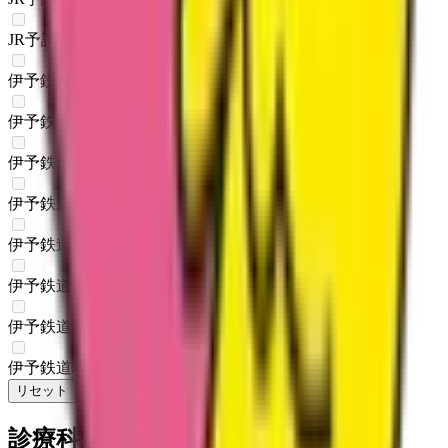
JR予讃・内子線
(
0
)
伊予鉄道郡中線
(
0
)
伊予鉄道高浜線
(
0
)
伊予鉄道横河原線
(
0
)
伊予鉄道環状線
(
0
)
伊予鉄道環状線
(
0
)
伊予鉄道市駅線
(
0
)
伊予鉄道松山駅前線
(
0
)
伊予鉄道本町線
(
0
)
リセット
検索
診療科からさがす