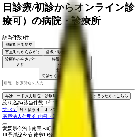
日診療/初診からオンライン診
療可
）
の病院・診療所
該当件数
1
件
都道府県を変更
市区町村
からさがす
路線・駅
からさがす
診療科からさがす
特徴からさがす
内科
発熱外来
土曜日診療
初診からオンライン診療可
検索
再診コード入力
病院・診療所から再診コードを受け取った方はこちら
絞り込み
(該当件数:
1
件)
すべて
対面診療可
オンライン診療可
医療法人仁明会 内科・消化器科羽鳥病院
愛媛県今治市南宝来町3丁目2-3
JR予讃線
今治
徒歩
10
分