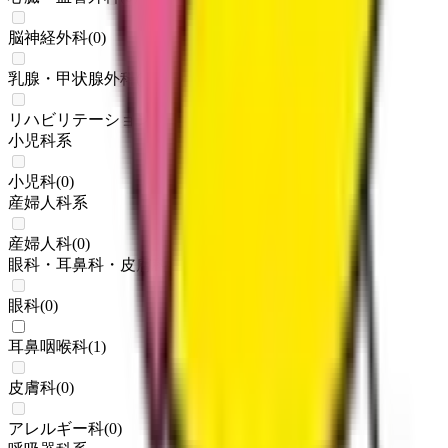
脳神経外科
(
0
)
乳腺・甲状腺外科
(
0
)
リハビリテーション科
(
0
)
小児科系
小児科
(
0
)
産婦人科系
産婦人科
(
0
)
眼科・耳鼻科・皮膚科・アレルギー科系
眼科
(
0
)
耳鼻咽喉科
(
1
)
皮膚科
(
0
)
アレルギー科
(
0
)