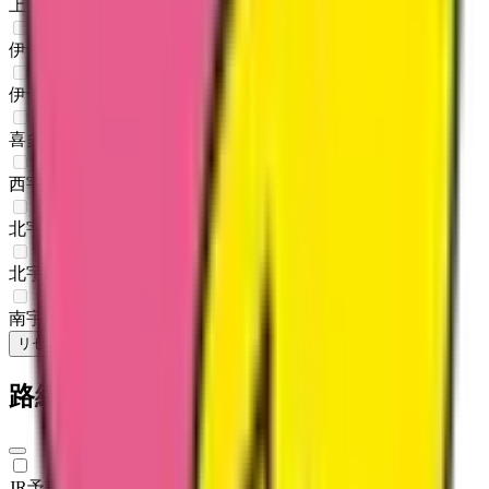
上浮穴郡久万高原町
(
0
)
伊予郡松前町
(
0
)
伊予郡砥部町
(
0
)
喜多郡内子町
(
0
)
西宇和郡伊方町
(
0
)
北宇和郡松野町
(
0
)
北宇和郡鬼北町
(
0
)
南宇和郡愛南町
(
0
)
リセット
検索
路線からさがす
JR予讃線
(
1
)