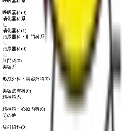
呼吸器科系
呼吸器科
(
0
)
消化器科系
消化器科
(
1
)
泌尿器科・肛門科系
泌尿器科
(
0
)
肛門科
(
0
)
美容系
形成外科・美容外科
(
0
)
美容皮膚科
(
0
)
精神科系
精神科・心療内科
(
0
)
その他
放射線科
(
0
)