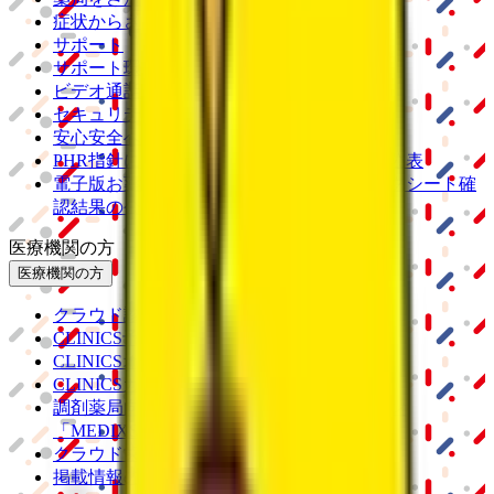
症状からさがす
サポート
サポート環境
ビデオ通話の事前テスト
セキュリティの取り組み
安心安全への取り組み
PHR指針に係るチェックシート確認結果の公表
電子版お薬手帳ガイドラインに係るチェックシート確
認結果の公表
医療機関の方
医療機関の方
クラウド診療
支援システム
「CLINICS」
CLINICS予約
CLINICSオンライン診療
CLINICSカルテ
調剤薬局向け統合型クラウドソリューション
「MEDIXS」
クラウド歯科業務
支援システム
「Dentis」
掲載情報の修正・削除はこちら