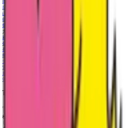
岡山県
(
1
)
広島県
(
1
)
山口県
(
1
)
徳島県
(
3
)
愛媛県
(
1
)
九州・沖縄
福岡県
(
6
)
佐賀県
(
1
)
長崎県
(
1
)
熊本県
(
2
)
大分県
(
3
)
宮崎県
(
1
)
鹿児島県
(
2
)
沖縄県
(
1
)
市区町村からさがす
松山市
(
0
)