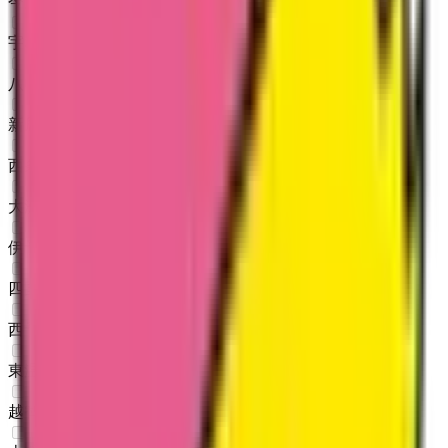
今治市
(
1
)
宇和島市
(
0
)
八幡浜市
(
0
)
新居浜市
(
0
)
西条市
(
0
)
大洲市
(
0
)
伊予市
(
0
)
四国中央市
(
0
)
西予市
(
0
)
東温市
(
0
)
越智郡上島町
(
0
)