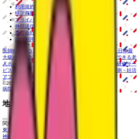
利用規約
特定商取引法に基づく表記
プライバシーポリシー
外部送信ポリシー
運営会社
ロゴ利用ガイドライン
医師たちがつくる
オンライン医療事典
「MEDLEY」
日本最
大級の
医療介護求人サイト
「ジョブメドレー」
納得できる
老
人ホーム紹介サービス
「みんかい」
オンライン
動画研修サー
ビス
「ジョブメドレー
アカデミー」
女性向け
生理予測・妊活
アプリ
「Lalune(ラルーン)」
©2016 MEDLEY, INC.
病院・診療所
薬局
地域からさがす
関東
東京都
(
24
)
神奈川県
(
16
)