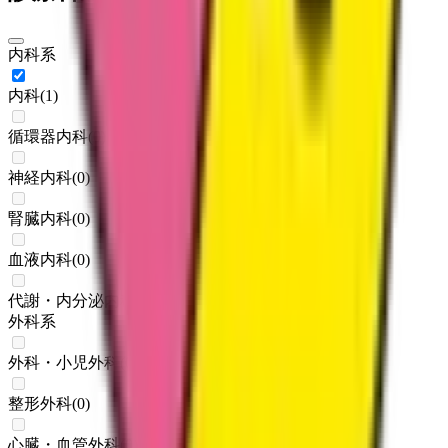
内科系
内科
(
1
)
循環器内科
(
0
)
神経内科
(
0
)
腎臓内科
(
0
)
血液内科
(
0
)
代謝・内分泌内科
(
0
)
外科系
外科・小児外科
(
0
)
整形外科
(
0
)
心臓・血管外科
(
0
)