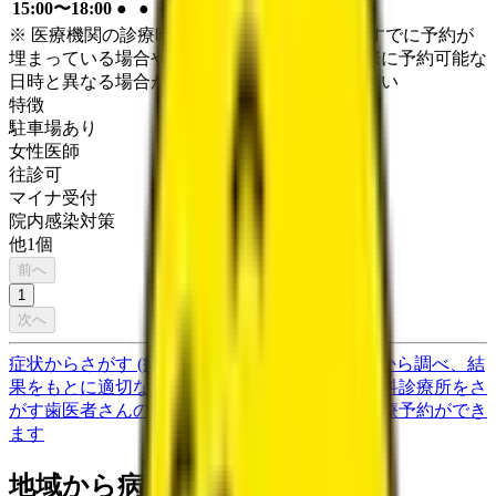
15:00〜18:00
●
●
●
●
●
※ 医療機関の診療時間は上記の通りですが、すでに予約が
埋まっている場合や病院の都合などにより実際に予約可能な
日時と異なる場合がありますのでご了承ください
特徴
駐車場あり
女性医師
往診可
マイナ受付
院内感染対策
他
1
個
前へ
1
次へ
症状からさがす (症状チェッカー)
気になる症状から調べ、結
果をもとに適切な病院・診療所を提案します
歯科診療所をさ
がす
歯医者さんの対面診療予約・オンライン診療予約ができ
ます
地域から病院・診療所をさがす