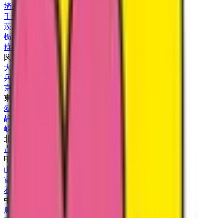
埼玉県
(
8
)
千葉県
(
6
)
茨城県
(
1
)
栃木県
(
1
)
群馬県
(
1
)
関西
大阪府
(
14
)
兵庫県
(
9
)
京都府
(
4
)
東海
愛知県
(
8
)
静岡県
(
2
)
岐阜県
(
1
)
北海道・東北
青森県
(
1
)
甲信越・北陸
山梨県
(
1
)
富山県
(
2
)
石川県
(
1
)
中国・四国
島根県
(
1
)