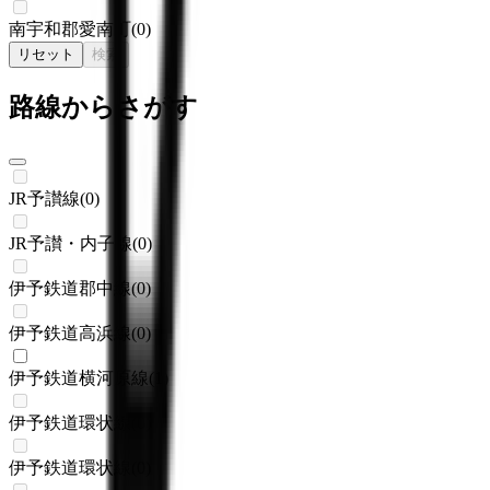
南宇和郡愛南町
(
0
)
リセット
検索
路線からさがす
JR予讃線
(
0
)
JR予讃・内子線
(
0
)
伊予鉄道郡中線
(
0
)
伊予鉄道高浜線
(
0
)
伊予鉄道横河原線
(
1
)
伊予鉄道環状線
(
0
)
伊予鉄道環状線
(
0
)