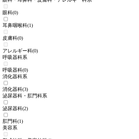
眼科
(
0
)
耳鼻咽喉科
(
1
)
皮膚科
(
0
)
アレルギー科
(
0
)
呼吸器科系
呼吸器科
(
0
)
消化器科系
消化器科
(
3
)
泌尿器科・肛門科系
泌尿器科
(
2
)
肛門科
(
1
)
美容系