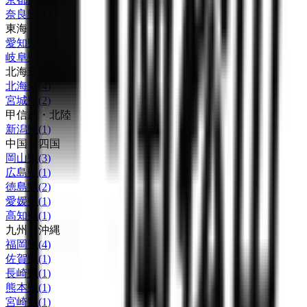
奈良県
(
1
)
東海
愛知県
(
5
)
岐阜県
(
1
)
北海道・東北
北海道
(
4
)
宮城県
(
2
)
甲信越・北陸
新潟県
(
1
)
中国・四国
岡山県
(
3
)
広島県
(
1
)
徳島県
(
2
)
愛媛県
(
1
)
高知県
(
1
)
九州・沖縄
福岡県
(
4
)
佐賀県
(
1
)
長崎県
(
1
)
熊本県
(
1
)
宮崎県
(
1
)