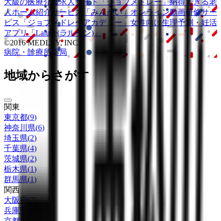
大級の
医療介護求人サイト
「ジョブメドレー」
納得できる
老
人ホーム紹介サービス
「みんかい」
オンライン
動画研修サー
ビス
「ジョブメドレー
アカデミー」
女性向け
生理予測・妊活
アプリ
「Lalune(ラルーン)」
©2016 MEDLEY, INC.
病院・診療所
薬局
地域からさがす
関東
東京都
(
9
)
神奈川県
(
6
)
埼玉県
(
2
)
千葉県
(
4
)
茨城県
(
2
)
栃木県
(
1
)
群馬県
(
1
)
関西
大阪府
(
7
)
兵庫県
(
3
)
京都府
(
2
)