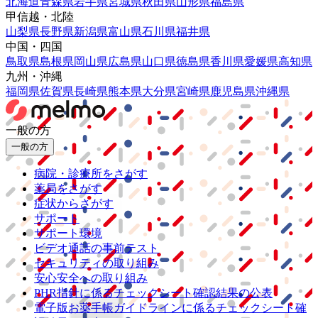
北海道
青森県
岩手県
宮城県
秋田県
山形県
福島県
甲信越・北陸
山梨県
長野県
新潟県
富山県
石川県
福井県
中国・四国
鳥取県
島根県
岡山県
広島県
山口県
徳島県
香川県
愛媛県
高知県
九州・沖縄
福岡県
佐賀県
長崎県
熊本県
大分県
宮崎県
鹿児島県
沖縄県
一般の方
一般の方
病院・診療所をさがす
薬局をさがす
症状からさがす
サポート
サポート環境
ビデオ通話の事前テスト
セキュリティの取り組み
安心安全への取り組み
PHR指針に係るチェックシート確認結果の公表
電子版お薬手帳ガイドラインに係るチェックシート確