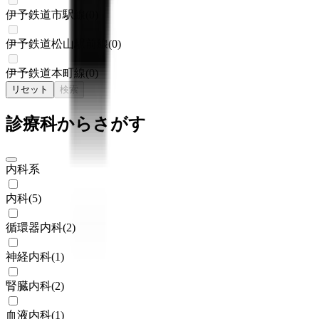
伊予鉄道市駅線
(
0
)
伊予鉄道松山駅前線
(
0
)
伊予鉄道本町線
(
0
)
リセット
検索
診療科からさがす
内科系
内科
(
5
)
循環器内科
(
2
)
神経内科
(
1
)
腎臓内科
(
2
)
血液内科
(
1
)