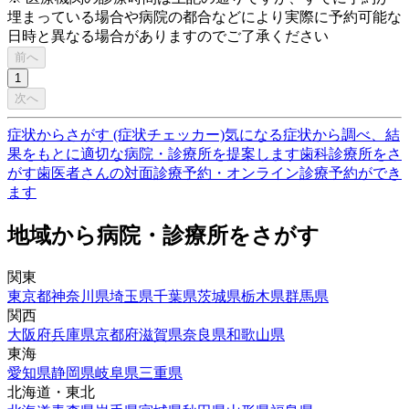
埋まっている場合や病院の都合などにより実際に予約可能な
日時と異なる場合がありますのでご了承ください
前へ
1
次へ
症状からさがす (症状チェッカー)
気になる症状から調べ、結
果をもとに適切な病院・診療所を提案します
歯科診療所をさ
がす
歯医者さんの対面診療予約・オンライン診療予約ができ
ます
地域から病院・診療所をさがす
関東
東京都
神奈川県
埼玉県
千葉県
茨城県
栃木県
群馬県
関西
大阪府
兵庫県
京都府
滋賀県
奈良県
和歌山県
東海
愛知県
静岡県
岐阜県
三重県
北海道・東北