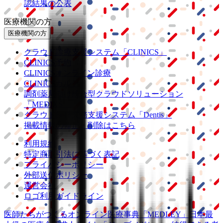
認結果の公表
医療機関の方
医療機関の方
クラウド診療
支援システム
「CLINICS」
CLINICS予約
CLINICSオンライン診療
CLINICSカルテ
調剤薬局向け統合型クラウドソリューション
「MEDIXS」
クラウド歯科業務
支援システム
「Dentis」
掲載情報の修正・削除はこちら
利用規約
特定商取引法に基づく表記
プライバシーポリシー
外部送信ポリシー
運営会社
ロゴ利用ガイドライン
医師たちがつくる
オンライン医療事典
「MEDLEY」
日本最