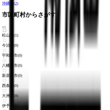
沖縄県
(
2
)
市区町村からさがす
松山市
(
1
)
今治市
(
0
)
宇和島市
(
0
)
八幡浜市
(
0
)
新居浜市
(
0
)
西条市
(
0
)
大洲市
(
0
)
伊予市
(
0
)