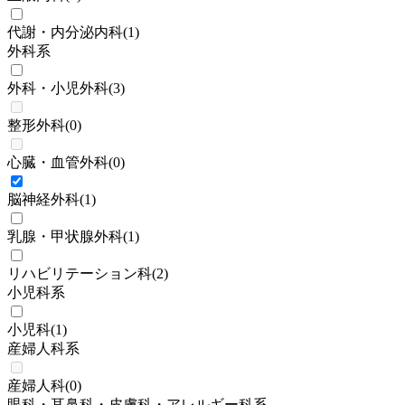
代謝・内分泌内科
(
1
)
外科系
外科・小児外科
(
3
)
整形外科
(
0
)
心臓・血管外科
(
0
)
脳神経外科
(
1
)
乳腺・甲状腺外科
(
1
)
リハビリテーション科
(
2
)
小児科系
小児科
(
1
)
産婦人科系
産婦人科
(
0
)
眼科・耳鼻科・皮膚科・アレルギー科系