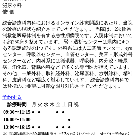
泌尿器科
他
9
個
総合診療科内科におけるオンライン診療開設にあたり、当院
の診療の現状を紹介させていただきます。 当院は、2次輪番
制救急医療体制を有する急性期病院です。入院体制において
も約250床を整えています。 腎・透析センターは県内に4つ
ある認定施設の1つです。外科系には人工関節センター、eye
センター、呼吸器センター、血管センター、美容・形成外科
センターなど、内科系には循環器、呼吸器、内分泌・糖尿
病、消化器、腎臓内科などで多くの専門医が控えています。
その他、一般外科、脳神経外科、泌尿器科、放射線科、精神
科、皮膚科など幅広く対応しています。 総合診療科内科で
は皆様のご要望に可能な限り対応させていただきます。
予約する
診療時間
月
火
水
木
金
土
日
祝
09:30〜11:15
●
●
●
●
10:00〜11:00
●
13:00〜16:15
●
●
●
●
●
※ 医療機関の診療時間は上記の通りですが、すでに予約が