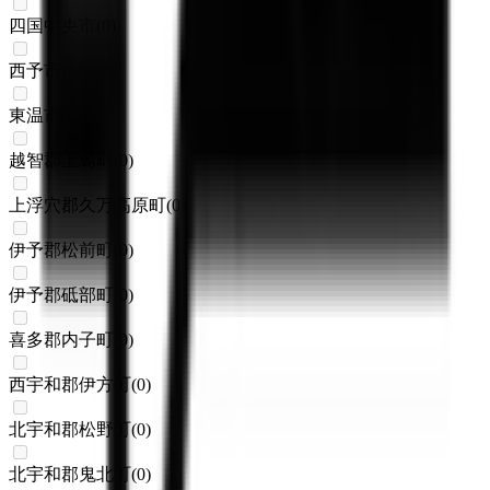
四国中央市
(
0
)
西予市
(
0
)
東温市
(
0
)
越智郡上島町
(
0
)
上浮穴郡久万高原町
(
0
)
伊予郡松前町
(
0
)
伊予郡砥部町
(
0
)
喜多郡内子町
(
0
)
西宇和郡伊方町
(
0
)
北宇和郡松野町
(
0
)
北宇和郡鬼北町
(
0
)