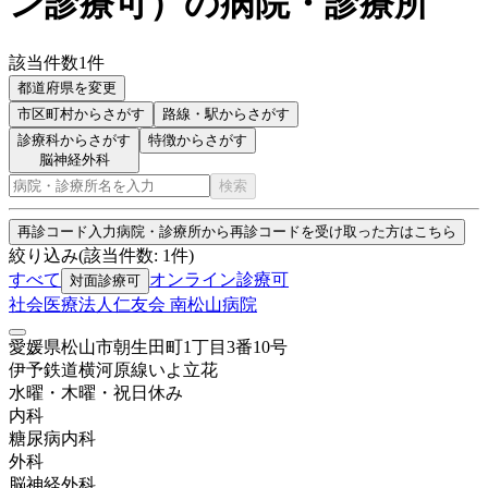
ン診療可
）
の病院・診療所
該当件数
1
件
都道府県を変更
市区町村
からさがす
路線・駅
からさがす
診療科からさがす
特徴からさがす
脳神経外科
検索
再診コード入力
病院・診療所から再診コードを受け取った方はこちら
絞り込み
(該当件数:
1
件)
すべて
オンライン診療可
対面診療可
社会医療法人仁友会 南松山病院
愛媛県松山市朝生田町1丁目3番10号
伊予鉄道横河原線
いよ立花
水曜・木曜・祝日
休み
内科
糖尿病内科
外科
脳神経外科