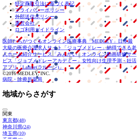
特定商取引法に基づく表記
プライバシーポリシー
外部送信ポリシー
運営会社
ロゴ利用ガイドライン
医師たちがつくる
オンライン医療事典
「MEDLEY」
日本最
大級の
医療介護求人サイト
「ジョブメドレー」
納得できる
老
人ホーム紹介サービス
「みんかい」
オンライン
動画研修サー
ビス
「ジョブメドレー
アカデミー」
女性向け
生理予測・妊活
アプリ
「Lalune(ラルーン)」
©2016 MEDLEY, INC.
病院・診療所
薬局
地域からさがす
関東
東京都
(
48
)
神奈川県
(
24
)
埼玉県
(
10
)