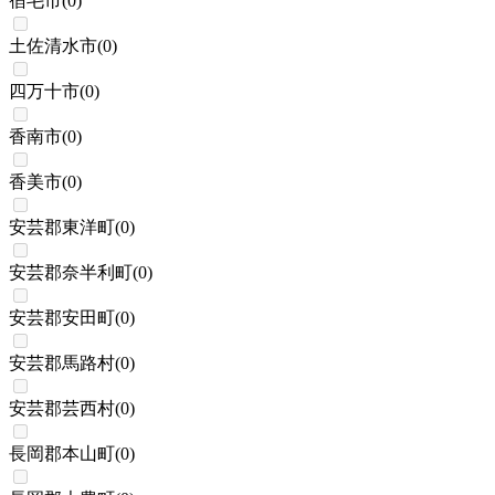
宿毛市
(
0
)
土佐清水市
(
0
)
四万十市
(
0
)
香南市
(
0
)
香美市
(
0
)
安芸郡東洋町
(
0
)
安芸郡奈半利町
(
0
)
安芸郡安田町
(
0
)
安芸郡馬路村
(
0
)
安芸郡芸西村
(
0
)
長岡郡本山町
(
0
)