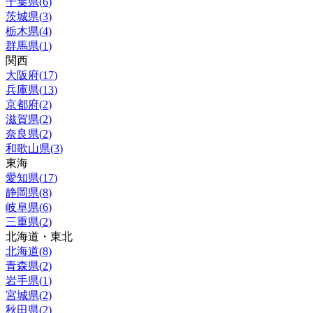
千葉県
(
6
)
茨城県
(
3
)
栃木県
(
4
)
群馬県
(
1
)
関西
大阪府
(
17
)
兵庫県
(
13
)
京都府
(
2
)
滋賀県
(
2
)
奈良県
(
2
)
和歌山県
(
3
)
東海
愛知県
(
17
)
静岡県
(
8
)
岐阜県
(
6
)
三重県
(
2
)
北海道・東北
北海道
(
8
)
青森県
(
2
)
岩手県
(
1
)
宮城県
(
2
)
秋田県
(
2
)