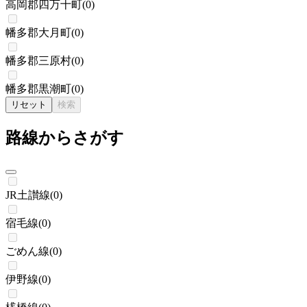
高岡郡四万十町
(
0
)
幡多郡大月町
(
0
)
幡多郡三原村
(
0
)
幡多郡黒潮町
(
0
)
リセット
検索
路線からさがす
JR土讃線
(
0
)
宿毛線
(
0
)
ごめん線
(
0
)
伊野線
(
0
)