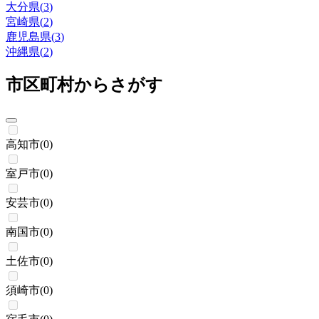
大分県
(
3
)
宮崎県
(
2
)
鹿児島県
(
3
)
沖縄県
(
2
)
市区町村からさがす
高知市
(
0
)
室戸市
(
0
)
安芸市
(
0
)
南国市
(
0
)
土佐市
(
0
)
須崎市
(
0
)