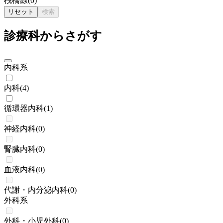
桟橋線
(
0
)
リセット
検索
診療科からさがす
内科系
内科
(
4
)
循環器内科
(
1
)
神経内科
(
0
)
腎臓内科
(
0
)
血液内科
(
0
)
代謝・内分泌内科
(
0
)
外科系
外科・小児外科
(
0
)