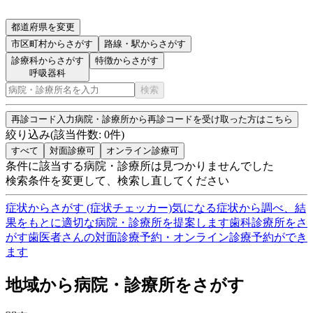
都道府県を変更
市区町村
からさがす
路線・駅
からさがす
診療科からさがす
特徴からさがす
呼吸器科
検索
再診コード入力
病院・診療所から再診コードを受け取った方はこちら
絞り込み
(該当件数:
0
件)
すべて
対面診療可
オンライン診療可
条件に該当する病院・診療所は見つかりませんでした
検索条件を変更して、検索し直してください
症状からさがす (症状チェッカー)
気になる症状から調べ、結
果をもとに適切な病院・診療所を提案します
歯科診療所をさ
がす
歯医者さんの対面診療予約・オンライン診療予約ができ
ます
地域から病院・診療所をさがす