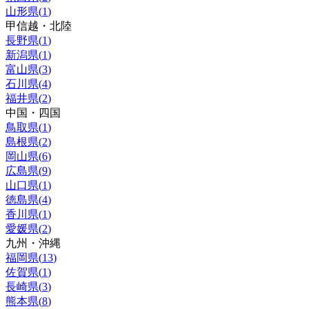
山形県
(
1
)
甲信越・北陸
長野県
(
1
)
新潟県
(
1
)
富山県
(
3
)
石川県
(
4
)
福井県
(
2
)
中国・四国
鳥取県
(
1
)
島根県
(
2
)
岡山県
(
6
)
広島県
(
9
)
山口県
(
1
)
徳島県
(
4
)
香川県
(
1
)
愛媛県
(
2
)
九州・沖縄
福岡県
(
13
)
佐賀県
(
1
)
長崎県
(
3
)
熊本県
(
8
)