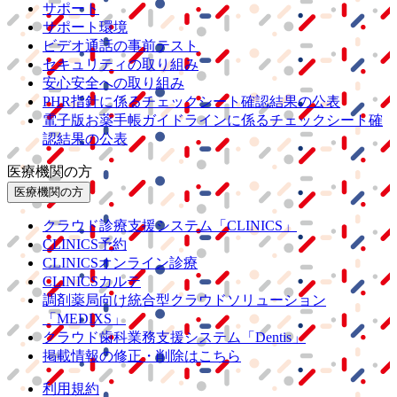
サポート
サポート環境
ビデオ通話の事前テスト
セキュリティの取り組み
安心安全への取り組み
PHR指針に係るチェックシート確認結果の公表
電子版お薬手帳ガイドラインに係るチェックシート確
認結果の公表
医療機関の方
医療機関の方
クラウド診療
支援システム
「CLINICS」
CLINICS予約
CLINICSオンライン診療
CLINICSカルテ
調剤薬局向け統合型クラウドソリューション
「MEDIXS」
クラウド歯科業務
支援システム
「Dentis」
掲載情報の修正・削除はこちら
利用規約