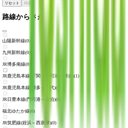
リセット
検索
路線からさがす
山陽新幹線
(
0
)
九州新幹線
(
0
)
JR博多南線
(
0
)
JR鹿児島本線(下関・門司港～博多)
(
1
)
JR鹿児島本線(博多～八代)
(
0
)
JR日豊本線(門司港～佐伯)
(
0
)
福北ゆたか線
(
0
)
JR筑肥線(姪浜～西唐津)
(
0
)