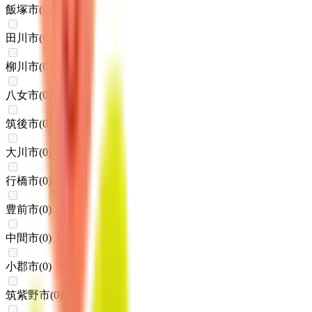
飯塚市
(
0
)
田川市
(
0
)
柳川市
(
0
)
八女市
(
0
)
筑後市
(
0
)
大川市
(
0
)
行橋市
(
0
)
豊前市
(
0
)
中間市
(
0
)
小郡市
(
0
)
筑紫野市
(
0
)