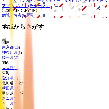
ビス
「ジョブメドレー
アカデミー」
女性向け
生理予測・妊活
アプリ
「Lalune(ラルーン)」
©2016 MEDLEY, INC.
病院・診療所
薬局
地域からさがす
関東
東京都
(
10
)
神奈川県
(
1
)
埼玉県
(
2
)
関西
大阪府
(
1
)
東海
愛知県
(
1
)
北海道・東北
秋田県
(
1
)
甲信越・北陸
新潟県
(
1
)
石川県
(
1
)
中国・四国