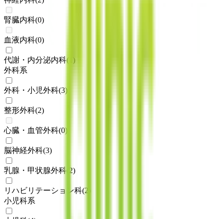
腎臓内科
(
0
)
血液内科
(
0
)
代謝・内分泌内科
(
1
)
外科系
外科・小児外科
(
3
)
整形外科
(
2
)
心臓・血管外科
(
0
)
脳神経外科
(
3
)
乳腺・甲状腺外科
(
2
)
リハビリテーション科
(
2
)
小児科系