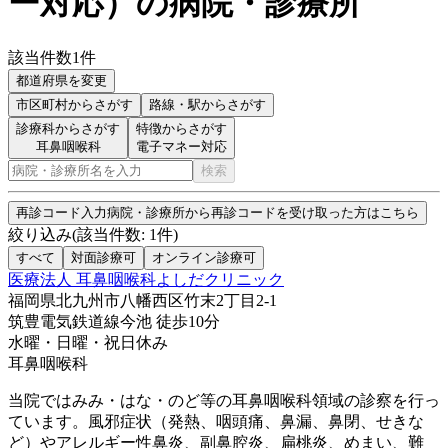
ー対応
）
の病院・診療所
該当件数
1
件
都道府県を変更
市区町村
からさがす
路線・駅
からさがす
診療科からさがす
特徴からさがす
耳鼻咽喉科
電子マネー対応
検索
再診コード入力
病院・診療所から再診コードを受け取った方はこちら
絞り込み
(該当件数:
1
件)
すべて
対面診療可
オンライン診療可
医療法人 耳鼻咽喉科よしだクリニック
福岡県北九州市八幡西区竹末2丁目2-1
筑豊電気鉄道線
今池
徒歩
10
分
水曜・日曜・祝日
休み
耳鼻咽喉科
当院ではみみ・はな・のど等の耳鼻咽喉科領域の診察を行っ
ています。風邪症状（発熱、咽頭痛、鼻漏、鼻閉、せきな
ど）やアレルギー性鼻炎、副鼻腔炎、扁桃炎、めまい、難