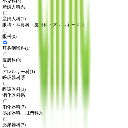
小児科
(
4
)
産婦人科系
産婦人科
(
1
)
眼科・耳鼻科・皮膚科・アレルギー科系
眼科
(
0
)
耳鼻咽喉科
(
1
)
皮膚科
(
0
)
アレルギー科
(
1
)
呼吸器科系
呼吸器科
(
3
)
消化器科系
消化器科
(
7
)
泌尿器科・肛門科系
泌尿器科
(
2
)