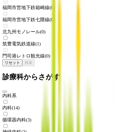
福岡市営地下鉄箱崎線
(
0
)
福岡市営地下鉄七隈線
(
0
)
北九州モノレール
(
0
)
筑豊電気鉄道線
(
1
)
門司港レトロ観光線
(
0
)
リセット
検索
診療科からさがす
内科系
内科
(
14
)
循環器内科
(
3
)
神経内科
(
2
)