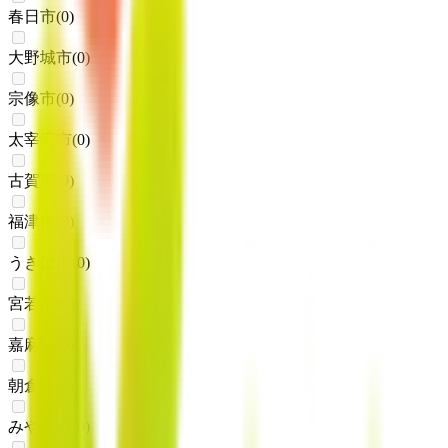
春日市
(
0
)
大野城市
(
0
)
宗像市
(
0
)
太宰府市
(
0
)
古賀市
(
0
)
福津市
(
0
)
うきは市
(
0
)
宮若市
(
0
)
嘉麻市
(
0
)
朝倉市
(
0
)
みやま市
(
0
)