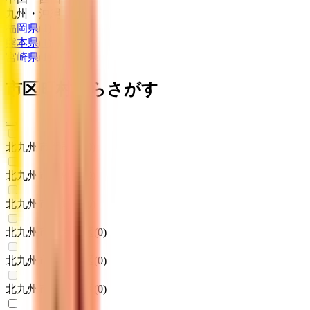
九州・沖縄
福岡県
(
1
)
熊本県
(
1
)
宮崎県
(
1
)
市区町村からさがす
北九州市門司区
(
0
)
北九州市若松区
(
0
)
北九州市戸畑区
(
0
)
北九州市小倉北区
(
0
)
北九州市小倉南区
(
0
)
北九州市八幡東区
(
0
)