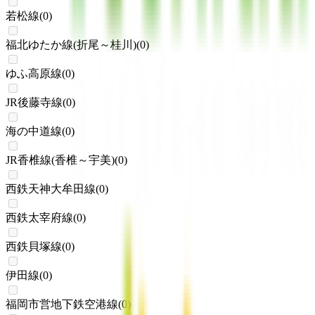
若松線
(
0
)
福北ゆたか線(折尾～桂川)
(
0
)
ゆふ高原線
(
0
)
JR後藤寺線
(
0
)
海の中道線
(
0
)
JR香椎線(香椎～宇美)
(
0
)
西鉄天神大牟田線
(
0
)
西鉄太宰府線
(
0
)
西鉄貝塚線
(
0
)
伊田線
(
0
)
福岡市営地下鉄空港線
(
0
)