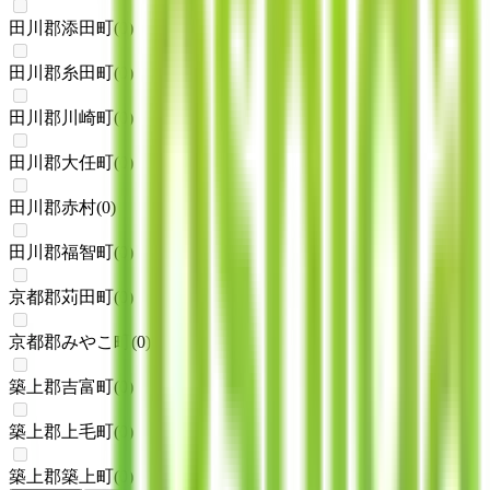
田川郡添田町
(
0
)
田川郡糸田町
(
0
)
田川郡川崎町
(
0
)
田川郡大任町
(
0
)
田川郡赤村
(
0
)
田川郡福智町
(
0
)
京都郡苅田町
(
0
)
京都郡みやこ町
(
0
)
築上郡吉富町
(
0
)
築上郡上毛町
(
0
)
築上郡築上町
(
0
)