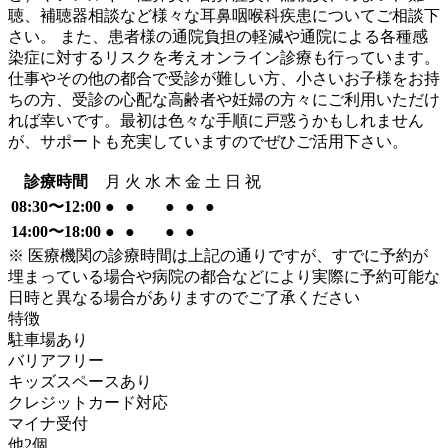
聴、補聴器相談など様々な耳鼻咽喉科疾患についてご相談下
さい。 また、患者様の通院負担の軽減や通院による各種感
染症に対するリスクを考えオンライン診療も行っています。
仕事やその他の都合で受診が難しい方、小さいお子様をお持
ちの方、受診の心配な高齢者や妊婦の方々にご利用いただけ
れば幸いです。最初は色々な手順に戸惑うかもしれません
が、サポートも充実していますのでぜひご活用下さい。
診療時間
月
火
水
木
金
土
日
祝
08:30〜12:00
●
●
●
●
●
14:00〜18:00
●
●
●
●
※ 医療機関の診療時間は上記の通りですが、すでに予約が
埋まっている場合や病院の都合などにより実際に予約可能な
日時と異なる場合がありますのでご了承ください
特徴
駐車場あり
バリアフリー
キッズスペースあり
クレジットカード対応
マイナ受付
他
2
個