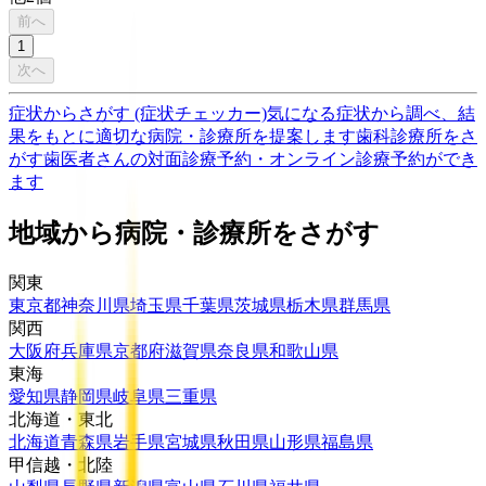
前へ
1
次へ
症状からさがす (症状チェッカー)
気になる症状から調べ、結
果をもとに適切な病院・診療所を提案します
歯科診療所をさ
がす
歯医者さんの対面診療予約・オンライン診療予約ができ
ます
地域から病院・診療所をさがす
関東
東京都
神奈川県
埼玉県
千葉県
茨城県
栃木県
群馬県
関西
大阪府
兵庫県
京都府
滋賀県
奈良県
和歌山県
東海
愛知県
静岡県
岐阜県
三重県
北海道・東北
北海道
青森県
岩手県
宮城県
秋田県
山形県
福島県
甲信越・北陸