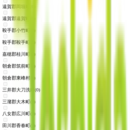
遠賀郡岡垣町
(
0
)
遠賀郡遠賀町
(
0
)
鞍手郡小竹町
(
0
)
鞍手郡鞍手町
(
0
)
嘉穂郡桂川町
(
0
)
朝倉郡筑前町
(
0
)
朝倉郡東峰村
(
0
)
三井郡大刀洗町
(
0
)
三潴郡大木町
(
0
)
八女郡広川町
(
0
)
田川郡香春町
(
0
)