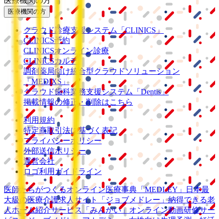
医療機関の方
医療機関の方
クラウド診療
支援システム
「CLINICS」
CLINICS予約
CLINICSオンライン診療
CLINICSカルテ
調剤薬局向け統合型クラウドソリューション
「MEDIXS」
クラウド歯科業務
支援システム
「Dentis」
掲載情報の修正・削除はこちら
利用規約
特定商取引法に基づく表記
プライバシーポリシー
外部送信ポリシー
運営会社
ロゴ利用ガイドライン
医師たちがつくる
オンライン医療事典
「MEDLEY」
日本最
大級の
医療介護求人サイト
「ジョブメドレー」
納得できる
老
人ホーム紹介サービス
「みんかい」
オンライン
動画研修サー