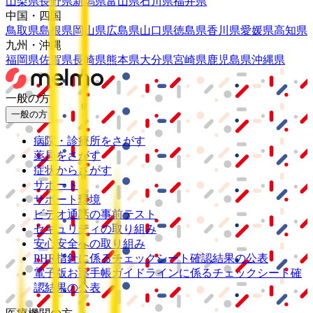
山梨県
長野県
新潟県
富山県
石川県
福井県
中国・四国
鳥取県
島根県
岡山県
広島県
山口県
徳島県
香川県
愛媛県
高知県
九州・沖縄
福岡県
佐賀県
長崎県
熊本県
大分県
宮崎県
鹿児島県
沖縄県
一般の方
一般の方
病院・診療所をさがす
薬局をさがす
症状からさがす
サポート
サポート環境
ビデオ通話の事前テスト
セキュリティの取り組み
安心安全への取り組み
PHR指針に係るチェックシート確認結果の公表
電子版お薬手帳ガイドラインに係るチェックシート確
認結果の公表