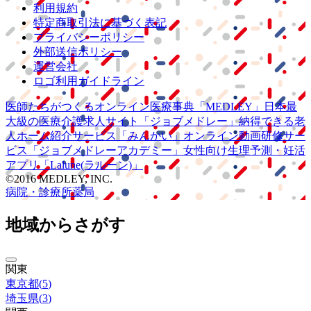
利用規約
特定商取引法に基づく表記
プライバシーポリシー
外部送信ポリシー
運営会社
ロゴ利用ガイドライン
医師たちがつくる
オンライン医療事典
「MEDLEY」
日本最
大級の
医療介護求人サイト
「ジョブメドレー」
納得できる
老
人ホーム紹介サービス
「みんかい」
オンライン
動画研修サー
ビス
「ジョブメドレー
アカデミー」
女性向け
生理予測・妊活
アプリ
「Lalune(ラルーン)」
©2016 MEDLEY, INC.
病院・診療所
薬局
地域からさがす
関東
東京都
(
5
)
埼玉県
(
3
)