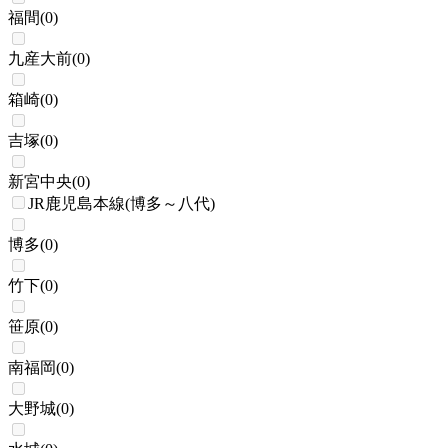
福間
(
0
)
九産大前
(
0
)
箱崎
(
0
)
吉塚
(
0
)
新宮中央
(
0
)
JR鹿児島本線(博多～八代)
博多
(
0
)
竹下
(
0
)
笹原
(
0
)
南福岡
(
0
)
大野城
(
0
)