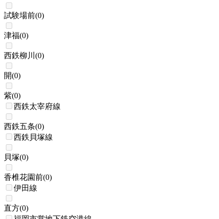
試験場前
(
0
)
津福
(
0
)
西鉄柳川
(
0
)
開
(
0
)
紫
(
0
)
西鉄太宰府線
西鉄五条
(
0
)
西鉄貝塚線
貝塚
(
0
)
香椎花園前
(
0
)
伊田線
直方
(
0
)
福岡市営地下鉄空港線