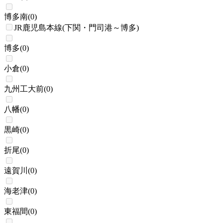
博多南
(
0
)
JR鹿児島本線(下関・門司港～博多)
博多
(
0
)
小倉
(
0
)
九州工大前
(
0
)
八幡
(
0
)
黒崎
(
0
)
折尾
(
0
)
遠賀川
(
0
)
海老津
(
0
)
東福間
(
0
)