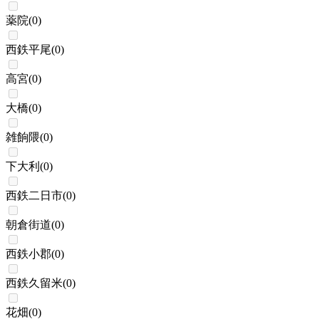
薬院
(
0
)
西鉄平尾
(
0
)
高宮
(
0
)
大橋
(
0
)
雑餉隈
(
0
)
下大利
(
0
)
西鉄二日市
(
0
)
朝倉街道
(
0
)
西鉄小郡
(
0
)
西鉄久留米
(
0
)
花畑
(
0
)