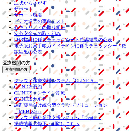
症状からさがす
サポート
サポート環境
ビデオ通話の事前テスト
セキュリティの取り組み
安心安全への取り組み
PHR指針に係るチェックシート確認結果の公表
電子版お薬手帳ガイドラインに係るチェックシート確
認結果の公表
医療機関の方
医療機関の方
クラウド診療
支援システム
「CLINICS」
CLINICS予約
CLINICSオンライン診療
CLINICSカルテ
調剤薬局向け統合型クラウドソリューション
「MEDIXS」
クラウド歯科業務
支援システム
「Dentis」
掲載情報の修正・削除はこちら