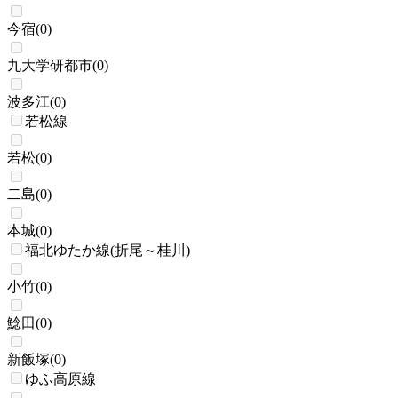
今宿
(
0
)
九大学研都市
(
0
)
波多江
(
0
)
若松線
若松
(
0
)
二島
(
0
)
本城
(
0
)
福北ゆたか線(折尾～桂川)
小竹
(
0
)
鯰田
(
0
)
新飯塚
(
0
)
ゆふ高原線