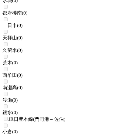
水城
(
0
)
都府楼南
(
0
)
二日市
(
0
)
天拝山
(
0
)
久留米
(
0
)
荒木
(
0
)
西牟田
(
0
)
南瀬高
(
0
)
渡瀬
(
0
)
銀水
(
0
)
JR日豊本線(門司港～佐伯)
小倉
(
0
)