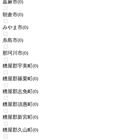
嘉麻市
(
0
)
朝倉市
(
0
)
みやま市
(
0
)
糸島市
(
0
)
那珂川市
(
0
)
糟屋郡宇美町
(
0
)
糟屋郡篠栗町
(
0
)
糟屋郡志免町
(
0
)
糟屋郡須惠町
(
0
)
糟屋郡新宮町
(
0
)
糟屋郡久山町
(
0
)