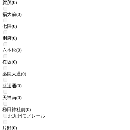
賀茂
(
0
)
福大前
(
0
)
七隈
(
0
)
別府
(
0
)
六本松
(
0
)
桜坂
(
0
)
薬院大通
(
0
)
渡辺通
(
0
)
天神南
(
0
)
櫛田神社前
(
0
)
北九州モノレール
片野
(
0
)