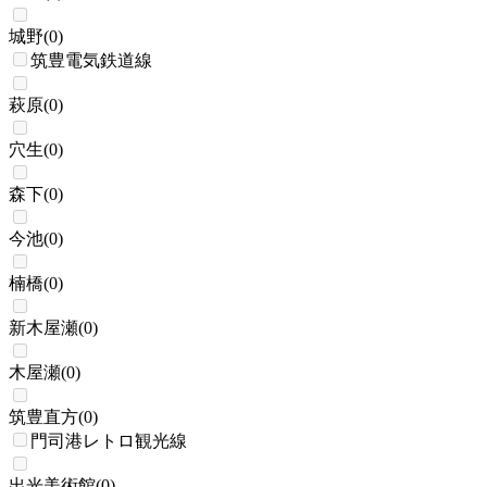
城野
(
0
)
筑豊電気鉄道線
萩原
(
0
)
穴生
(
0
)
森下
(
0
)
今池
(
0
)
楠橋
(
0
)
新木屋瀬
(
0
)
木屋瀬
(
0
)
筑豊直方
(
0
)
門司港レトロ観光線
出光美術館
(
0
)