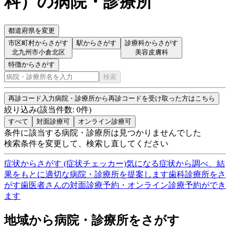
科
）
の病院・診療所
都道府県を変更
市区町村からさがす
駅からさがす
診療科からさがす
北九州市小倉北区
美容皮膚科
特徴からさがす
検索
再診コード入力
病院・診療所から再診コードを受け取った方はこちら
絞り込み
(該当件数:
0
件)
すべて
対面診療可
オンライン診療可
条件に該当する病院・診療所は見つかりませんでした
検索条件を変更して、検索し直してください
症状からさがす (症状チェッカー)
気になる症状から調べ、結
果をもとに適切な病院・診療所を提案します
歯科診療所をさ
がす
歯医者さんの対面診療予約・オンライン診療予約ができ
ます
地域から病院・診療所をさがす