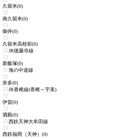
久留米
(
0
)
南久留米
(
0
)
御井
(
0
)
久留米高校前
(
0
)
JR後藤寺線
新飯塚
(
0
)
海の中道線
奈多
(
0
)
JR香椎線(香椎～宇美)
伊賀
(
0
)
酒殿
(
0
)
西鉄天神大牟田線
西鉄福岡（天神）
(
0
)