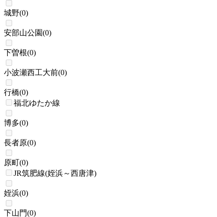
城野
(
0
)
安部山公園
(
0
)
下曽根
(
0
)
小波瀬西工大前
(
0
)
行橋
(
0
)
福北ゆたか線
博多
(
0
)
長者原
(
0
)
原町
(
0
)
JR筑肥線(姪浜～西唐津)
姪浜
(
0
)
下山門
(
0
)