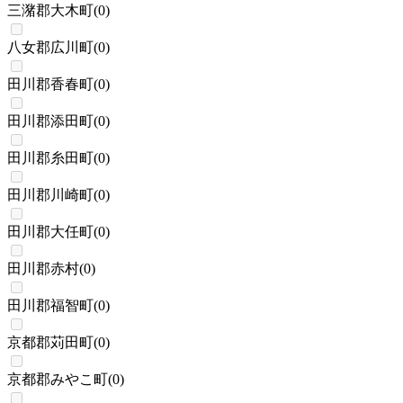
三潴郡大木町
(
0
)
八女郡広川町
(
0
)
田川郡香春町
(
0
)
田川郡添田町
(
0
)
田川郡糸田町
(
0
)
田川郡川崎町
(
0
)
田川郡大任町
(
0
)
田川郡赤村
(
0
)
田川郡福智町
(
0
)
京都郡苅田町
(
0
)
京都郡みやこ町
(
0
)