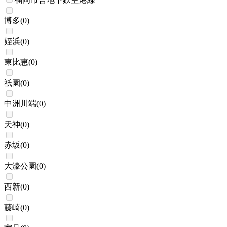
博多
(
0
)
姪浜
(
0
)
東比恵
(
0
)
祇園
(
0
)
中洲川端
(
0
)
天神
(
0
)
赤坂
(
0
)
大濠公園
(
0
)
西新
(
0
)
藤崎
(
0
)