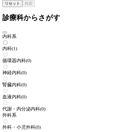
リセット
検索
診療科からさがす
内科系
内科
(
1
)
循環器内科
(
0
)
神経内科
(
0
)
腎臓内科
(
0
)
血液内科
(
0
)
代謝・内分泌内科
(
0
)
外科系
外科・小児外科
(
0
)