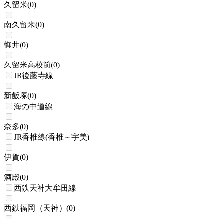
久留米
(
0
)
南久留米
(
0
)
御井
(
0
)
久留米高校前
(
0
)
JR後藤寺線
新飯塚
(
0
)
海の中道線
奈多
(
0
)
JR香椎線(香椎～宇美)
伊賀
(
0
)
酒殿
(
0
)
西鉄天神大牟田線
西鉄福岡（天神）
(
0
)