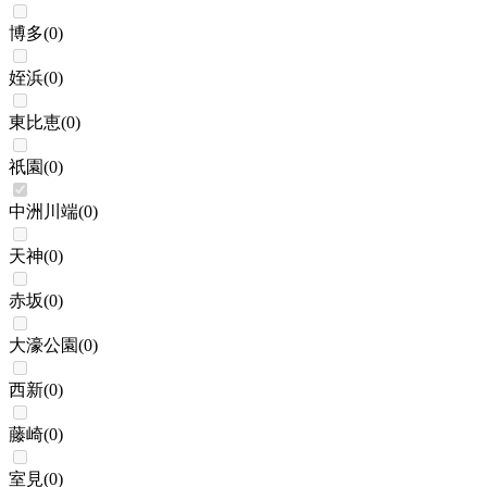
博多
(
0
)
姪浜
(
0
)
東比恵
(
0
)
祇園
(
0
)
中洲川端
(
0
)
天神
(
0
)
赤坂
(
0
)
大濠公園
(
0
)
西新
(
0
)
藤崎
(
0
)
室見
(
0
)