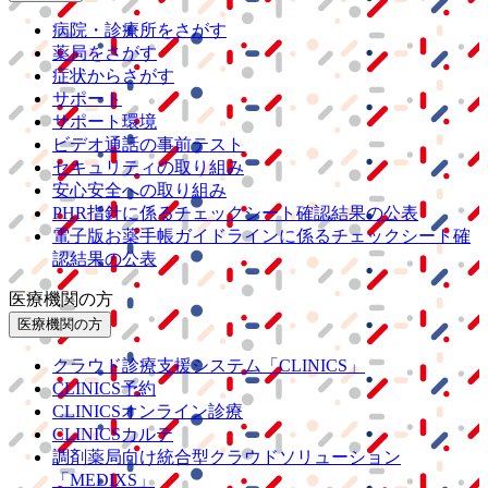
病院・診療所をさがす
薬局をさがす
症状からさがす
サポート
サポート環境
ビデオ通話の事前テスト
セキュリティの取り組み
安心安全への取り組み
PHR指針に係るチェックシート確認結果の公表
電子版お薬手帳ガイドラインに係るチェックシート確
認結果の公表
医療機関の方
医療機関の方
クラウド診療
支援システム
「CLINICS」
CLINICS予約
CLINICSオンライン診療
CLINICSカルテ
調剤薬局向け統合型クラウドソリューション
「MEDIXS」