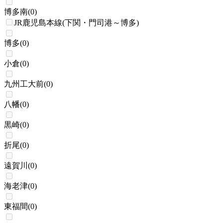
博多南
(
0
)
JR鹿児島本線(下関・門司港～博多)
博多
(
0
)
小倉
(
0
)
九州工大前
(
0
)
八幡
(
0
)
黒崎
(
0
)
折尾
(
0
)
遠賀川
(
0
)
海老津
(
0
)
東福間
(
0
)