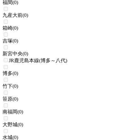
福間
(
0
)
九産大前
(
0
)
箱崎
(
0
)
吉塚
(
0
)
新宮中央
(
0
)
JR鹿児島本線(博多～八代)
博多
(
0
)
竹下
(
0
)
笹原
(
0
)
南福岡
(
0
)
大野城
(
0
)
水城
(
0
)