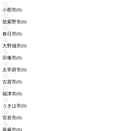
小郡市
(
0
)
筑紫野市
(
0
)
春日市
(
0
)
大野城市
(
0
)
宗像市
(
0
)
太宰府市
(
0
)
古賀市
(
0
)
福津市
(
0
)
うきは市
(
0
)
宮若市
(
0
)
嘉麻市
(
0
)