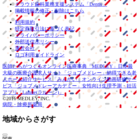
クラウド歯科業務
支援システム
「Dentis」
掲載情報の修正・削除はこちら
利用規約
特定商取引法に基づく表記
プライバシーポリシー
外部送信ポリシー
運営会社
ロゴ利用ガイドライン
医師たちがつくる
オンライン医療事典
「MEDLEY」
日本最
大級の
医療介護求人サイト
「ジョブメドレー」
納得できる
老
人ホーム紹介サービス
「みんかい」
オンライン
動画研修サー
ビス
「ジョブメドレー
アカデミー」
女性向け
生理予測・妊活
アプリ
「Lalune(ラルーン)」
©2016 MEDLEY, INC.
病院・診療所
薬局
地域からさがす
関東