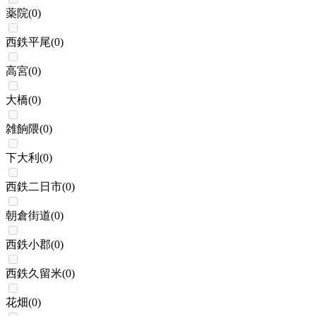
薬院
(
0
)
西鉄平尾
(
0
)
高宮
(
0
)
大橋
(
0
)
雑餉隈
(
0
)
下大利
(
0
)
西鉄二日市
(
0
)
朝倉街道
(
0
)
西鉄小郡
(
0
)
西鉄久留米
(
0
)
花畑
(
0
)