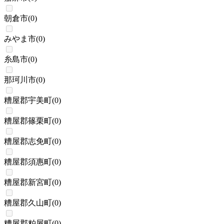
朝倉市
(
0
)
みやま市
(
0
)
糸島市
(
0
)
那珂川市
(
0
)
糟屋郡宇美町
(
0
)
糟屋郡篠栗町
(
0
)
糟屋郡志免町
(
0
)
糟屋郡須惠町
(
0
)
糟屋郡新宮町
(
0
)
糟屋郡久山町
(
0
)
糟屋郡粕屋町
(
0
)