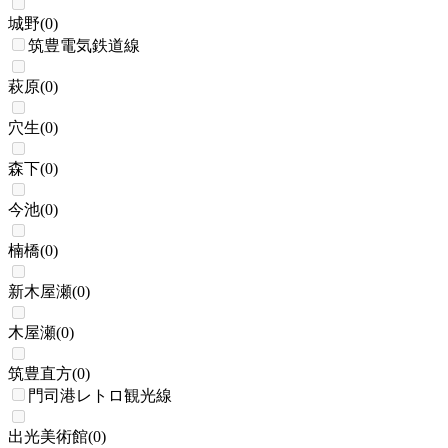
城野
(
0
)
筑豊電気鉄道線
萩原
(
0
)
穴生
(
0
)
森下
(
0
)
今池
(
0
)
楠橋
(
0
)
新木屋瀬
(
0
)
木屋瀬
(
0
)
筑豊直方
(
0
)
門司港レトロ観光線
出光美術館
(
0
)