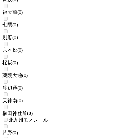
福大前
(
0
)
七隈
(
0
)
別府
(
0
)
六本松
(
0
)
桜坂
(
0
)
薬院大通
(
0
)
渡辺通
(
0
)
天神南
(
0
)
櫛田神社前
(
0
)
北九州モノレール
片野
(
0
)