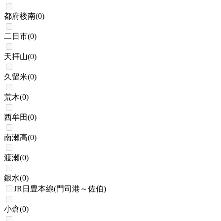
都府楼南
(
0
)
二日市
(
0
)
天拝山
(
0
)
久留米
(
0
)
荒木
(
0
)
西牟田
(
0
)
南瀬高
(
0
)
渡瀬
(
0
)
銀水
(
0
)
JR日豊本線(門司港～佐伯)
小倉
(
0
)