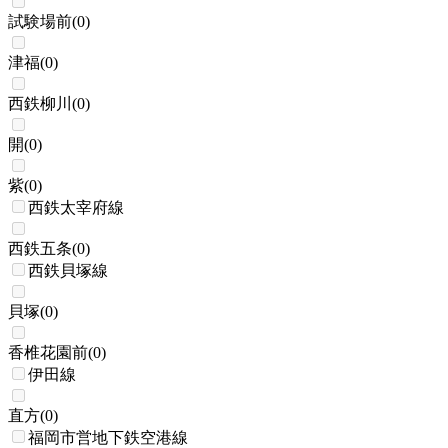
試験場前
(
0
)
津福
(
0
)
西鉄柳川
(
0
)
開
(
0
)
紫
(
0
)
西鉄太宰府線
西鉄五条
(
0
)
西鉄貝塚線
貝塚
(
0
)
香椎花園前
(
0
)
伊田線
直方
(
0
)
福岡市営地下鉄空港線