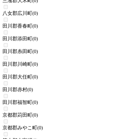
三潴郡大木町
(
0
)
八女郡広川町
(
0
)
田川郡香春町
(
0
)
田川郡添田町
(
0
)
田川郡糸田町
(
0
)
田川郡川崎町
(
0
)
田川郡大任町
(
0
)
田川郡赤村
(
0
)
田川郡福智町
(
0
)
京都郡苅田町
(
0
)
京都郡みやこ町
(
0
)