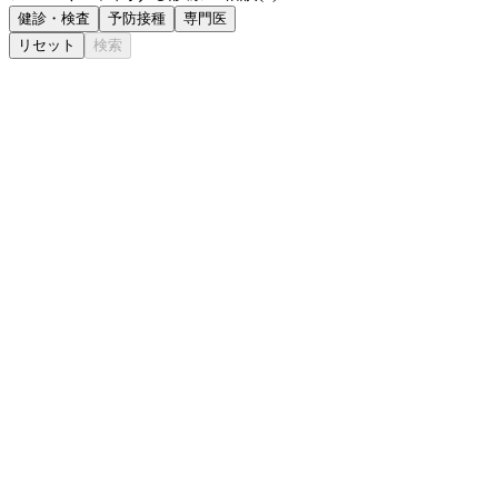
健診・検査
予防接種
専門医
リセット
検索