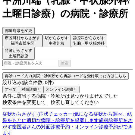
中洲川端
（
乳腺・甲状腺外科/
土曜日診療
）
の病院・診療所
都道府県を変更
市区町村からさがす
駅からさがす
診療科からさがす
福岡市博多区
中洲川端
乳腺・甲状腺外科
特徴からさがす
土曜日診療
検索
再診コード入力
病院・診療所から再診コードを受け取った方はこちら
絞り込み
(該当件数:
0
件)
すべて
対面診療可
オンライン診療可
条件に該当する病院・診療所は見つかりませんでした
検索条件を変更して、検索し直してください
症状からさがす (症状チェッカー)
気になる症状から調べ、結
果をもとに適切な病院・診療所を提案します
歯科診療所をさ
がす
歯医者さんの対面診療予約・オンライン診療予約ができ
ます