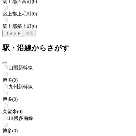
築上郡吉富町
(
0
)
築上郡上毛町
(
0
)
築上郡築上町
(
0
)
リセット
検索
駅・沿線からさがす
山陽新幹線
博多
(
0
)
九州新幹線
博多
(
0
)
久留米
(
0
)
JR博多南線
博多
(
0
)