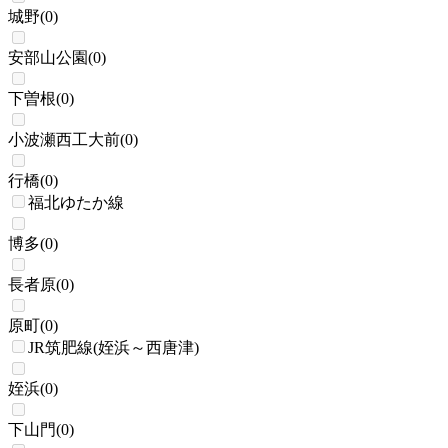
城野
(
0
)
安部山公園
(
0
)
下曽根
(
0
)
小波瀬西工大前
(
0
)
行橋
(
0
)
福北ゆたか線
博多
(
0
)
長者原
(
0
)
原町
(
0
)
JR筑肥線(姪浜～西唐津)
姪浜
(
0
)
下山門
(
0
)