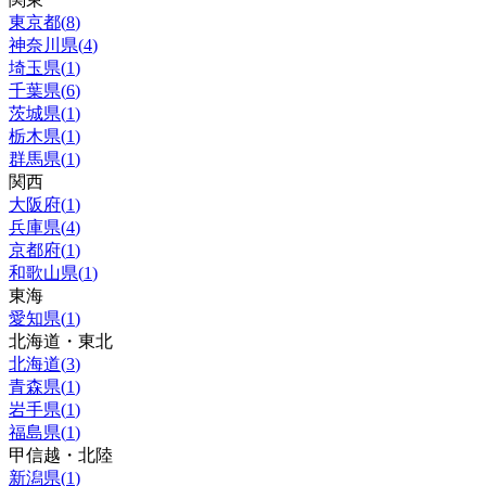
東京都
(
8
)
神奈川県
(
4
)
埼玉県
(
1
)
千葉県
(
6
)
茨城県
(
1
)
栃木県
(
1
)
群馬県
(
1
)
関西
大阪府
(
1
)
兵庫県
(
4
)
京都府
(
1
)
和歌山県
(
1
)
東海
愛知県
(
1
)
北海道・東北
北海道
(
3
)
青森県
(
1
)
岩手県
(
1
)
福島県
(
1
)
甲信越・北陸
新潟県
(
1
)