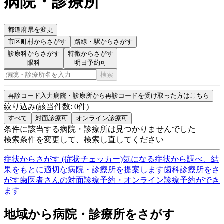
病院・診療所
都道府県を変更
市区町村
からさがす
路線・駅
からさがす
診療科からさがす
特徴からさがす
眼科
明日予約可
検索
再診コード入力
病院・診療所から再診コードを受け取った方はこちら
絞り込み
(該当件数:
0
件)
すべて
対面診療可
オンライン診療可
条件に該当する病院・診療所は見つかりませんでした
検索条件を変更して、検索し直してください
症状からさがす (症状チェッカー)
気になる症状から調べ、結
果をもとに適切な病院・診療所を提案します
歯科診療所をさ
がす
歯医者さんの対面診療予約・オンライン診療予約ができ
ます
地域から病院・診療所をさがす