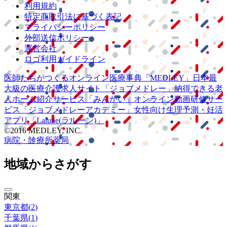
利用規約
特定商取引法に基づく表記
プライバシーポリシー
外部送信ポリシー
運営会社
ロゴ利用ガイドライン
医師たちがつくる
オンライン医療事典
「MEDLEY」
日本最
大級の
医療介護求人サイト
「ジョブメドレー」
納得できる
老
人ホーム紹介サービス
「みんかい」
オンライン
動画研修サー
ビス
「ジョブメドレー
アカデミー」
女性向け
生理予測・妊活
アプリ
「Lalune(ラルーン)」
©2016 MEDLEY, INC.
病院・診療所
薬局
地域からさがす
関東
東京都
(
2
)
千葉県
(
1
)