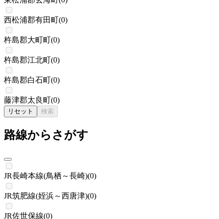
西松浦郡有田町
(
0
)
杵島郡大町町
(
0
)
杵島郡江北町
(
0
)
杵島郡白石町
(
0
)
藤津郡太良町
(
0
)
リセット
検索
路線からさがす
JR長崎本線(鳥栖～長崎)
(
0
)
JR筑肥線(姪浜～西唐津)
(
0
)
JR佐世保線
(
0
)