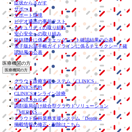
症状からさがす
サポート
サポート環境
ビデオ通話の事前テスト
セキュリティの取り組み
安心安全への取り組み
PHR指針に係るチェックシート確認結果の公表
電子版お薬手帳ガイドラインに係るチェックシート確
認結果の公表
医療機関の方
医療機関の方
クラウド診療
支援システム
「CLINICS」
CLINICS予約
CLINICSオンライン診療
CLINICSカルテ
調剤薬局向け統合型クラウドソリューション
「MEDIXS」
クラウド歯科業務
支援システム
「Dentis」
掲載情報の修正・削除はこちら