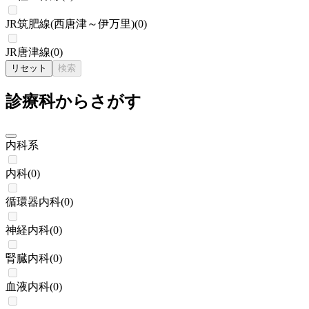
JR筑肥線(西唐津～伊万里)
(
0
)
JR唐津線
(
0
)
リセット
検索
診療科からさがす
内科系
内科
(
0
)
循環器内科
(
0
)
神経内科
(
0
)
腎臓内科
(
0
)
血液内科
(
0
)