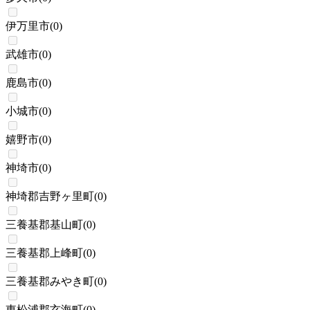
伊万里市
(
0
)
武雄市
(
0
)
鹿島市
(
0
)
小城市
(
0
)
嬉野市
(
0
)
神埼市
(
0
)
神埼郡吉野ヶ里町
(
0
)
三養基郡基山町
(
0
)
三養基郡上峰町
(
0
)
三養基郡みやき町
(
0
)
東松浦郡玄海町
(
0
)