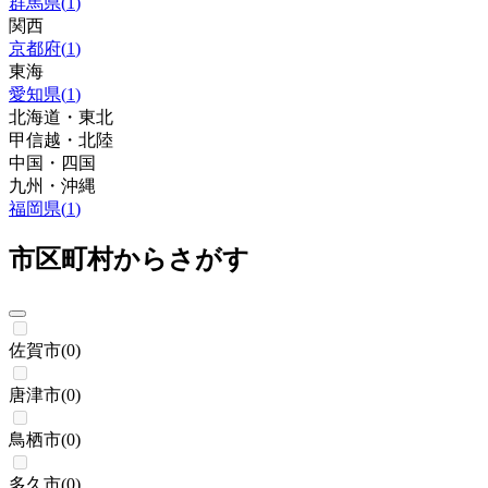
群馬県
(
1
)
関西
京都府
(
1
)
東海
愛知県
(
1
)
北海道・東北
甲信越・北陸
中国・四国
九州・沖縄
福岡県
(
1
)
市区町村からさがす
佐賀市
(
0
)
唐津市
(
0
)
鳥栖市
(
0
)
多久市
(
0
)