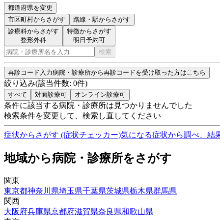
都道府県を変更
市区町村
からさがす
路線・駅
からさがす
診療科からさがす
特徴からさがす
整形外科
明日予約可
検索
再診コード入力
病院・診療所から再診コードを受け取った方はこちら
絞り込み
(該当件数:
0
件)
すべて
対面診療可
オンライン診療可
条件に該当する病院・診療所は見つかりませんでした
検索条件を変更して、検索し直してください
症状からさがす (症状チェッカー)
気になる症状から調べ、結
地域から病院・診療所をさがす
関東
東京都
神奈川県
埼玉県
千葉県
茨城県
栃木県
群馬県
関西
大阪府
兵庫県
京都府
滋賀県
奈良県
和歌山県