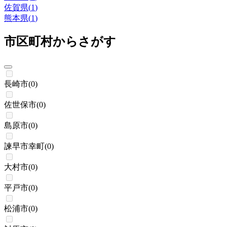
佐賀県
(
1
)
熊本県
(
1
)
市区町村からさがす
長崎市
(
0
)
佐世保市
(
0
)
島原市
(
0
)
諫早市幸町
(
0
)
大村市
(
0
)
平戸市
(
0
)
松浦市
(
0
)