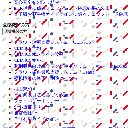
安心安全への取り組み
PHR指針に係るチェックシート確認結果の公表
電子版お薬手帳ガイドラインに係るチェックシート確認
医療機関の方
医療機関の方
クラウド診療
支援システム
「CLINICS」
CLINICS予約
CLINICSオンライン診療
CLINICSカルテ
調剤薬局向け統合型クラウドソリューション
「MEDIX
クラウド歯科業務
支援システム
「Dentis」
掲載情報の修正・削除はこちら
利用規約
特定商取引法に基づく表記
プライバシーポリシー
外部送信ポリシー
運営会社
ロゴ利用ガイドライン