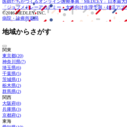
医師たちがつくる
オンライン医療事典
「MEDLEY」
日本最大
「ジョブメドレー
アカデミー」
女性向け
生理予測・妊活アプ
©2016 MEDLEY, INC.
病院・診療所
薬局
地域からさがす
関東
東京都
(
20
)
神奈川県
(
7
)
埼玉県
(
6
)
千葉県
(
5
)
茨城県
(
1
)
栃木県
(
2
)
群馬県
(
2
)
関西
大阪府
(
8
)
兵庫県
(
3
)
京都府
(
2
)
東海