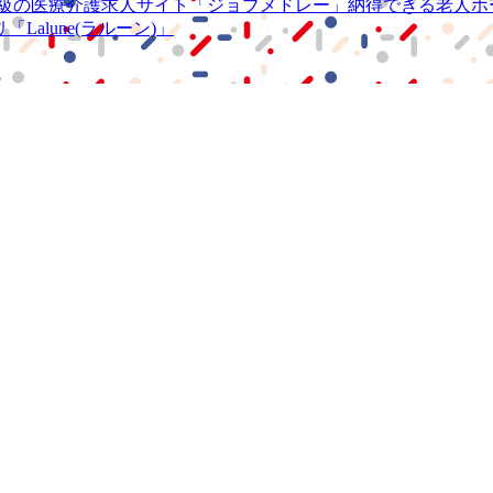
級の
医療介護求人サイト
「ジョブメドレー」
納得できる
老人ホ
リ
「Lalune(ラルーン)」