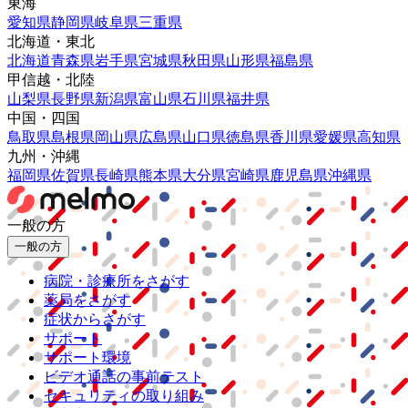
東海
愛知県
静岡県
岐阜県
三重県
北海道・東北
北海道
青森県
岩手県
宮城県
秋田県
山形県
福島県
甲信越・北陸
山梨県
長野県
新潟県
富山県
石川県
福井県
中国・四国
鳥取県
島根県
岡山県
広島県
山口県
徳島県
香川県
愛媛県
高知県
九州・沖縄
福岡県
佐賀県
長崎県
熊本県
大分県
宮崎県
鹿児島県
沖縄県
一般の方
一般の方
病院・診療所をさがす
薬局をさがす
症状からさがす
サポート
サポート環境
ビデオ通話の事前テスト
セキュリティの取り組み