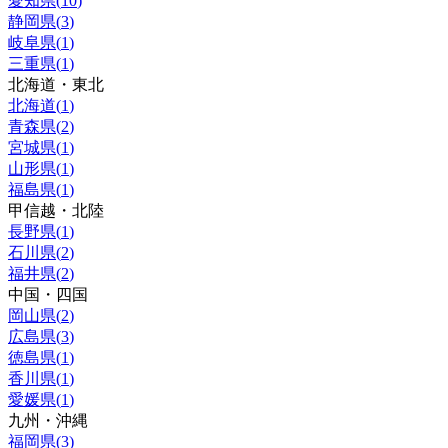
愛知県
(
10
)
静岡県
(
3
)
岐阜県
(
1
)
三重県
(
1
)
北海道・東北
北海道
(
1
)
青森県
(
2
)
宮城県
(
1
)
山形県
(
1
)
福島県
(
1
)
甲信越・北陸
長野県
(
1
)
石川県
(
2
)
福井県
(
2
)
中国・四国
岡山県
(
2
)
広島県
(
3
)
徳島県
(
1
)
香川県
(
1
)
愛媛県
(
1
)
九州・沖縄
福岡県
(
3
)