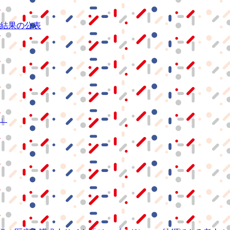
結果の公表
S」