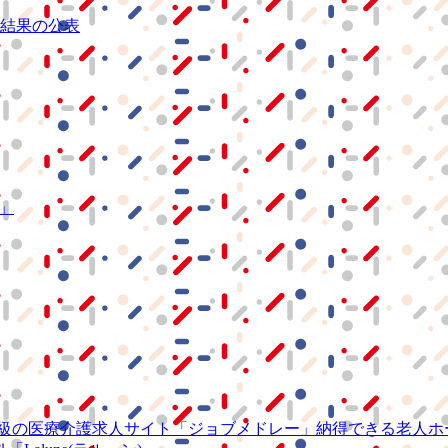
結果の公表
S」
級の
医療介護求人サイト
「ジョブメドレー」
納得できる
老人ホ