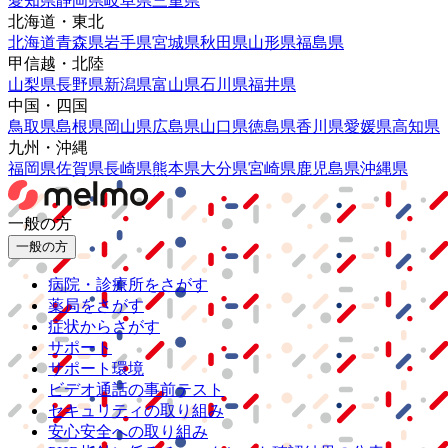
愛知県
静岡県
岐阜県
三重県
北海道・東北
北海道
青森県
岩手県
宮城県
秋田県
山形県
福島県
甲信越・北陸
山梨県
長野県
新潟県
富山県
石川県
福井県
中国・四国
鳥取県
島根県
岡山県
広島県
山口県
徳島県
香川県
愛媛県
高知県
九州・沖縄
福岡県
佐賀県
長崎県
熊本県
大分県
宮崎県
鹿児島県
沖縄県
一般の方
一般の方
病院・診療所をさがす
薬局をさがす
症状からさがす
サポート
サポート環境
ビデオ通話の事前テスト
セキュリティの取り組み
安心安全への取り組み