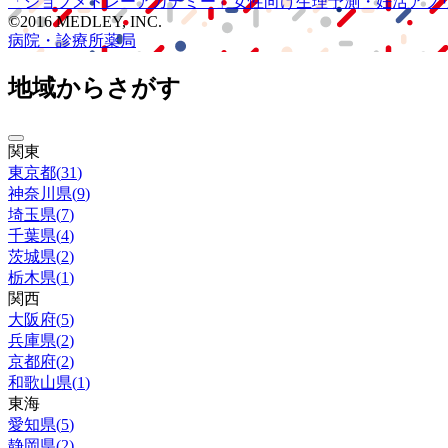
「ジョブメドレー
アカデミー」
女性向け
生理予測・妊活アプ
©2016 MEDLEY, INC.
病院・診療所
薬局
地域からさがす
関東
東京都
(
31
)
神奈川県
(
9
)
埼玉県
(
7
)
千葉県
(
4
)
茨城県
(
2
)
栃木県
(
1
)
関西
大阪府
(
5
)
兵庫県
(
2
)
京都府
(
2
)
和歌山県
(
1
)
東海
愛知県
(
5
)
静岡県
(
2
)