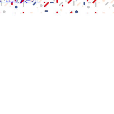
リ
「Lalune(ラルーン)」