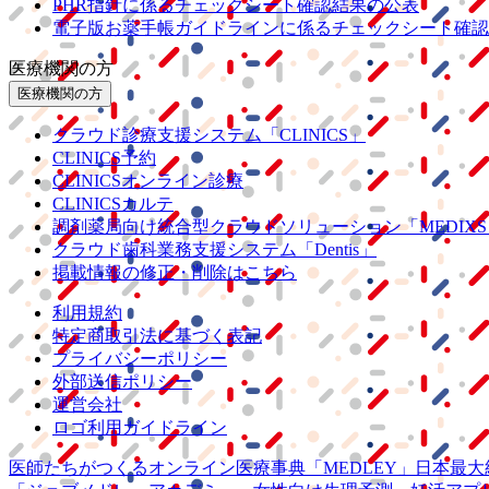
PHR指針に係るチェックシート確認結果の公表
電子版お薬手帳ガイドラインに係るチェックシート確認
医療機関の方
医療機関の方
クラウド診療
支援システム
「CLINICS」
CLINICS予約
CLINICSオンライン診療
CLINICSカルテ
調剤薬局向け統合型クラウドソリューション
「MEDIX
クラウド歯科業務
支援システム
「Dentis」
掲載情報の修正・削除はこちら
利用規約
特定商取引法に基づく表記
プライバシーポリシー
外部送信ポリシー
運営会社
ロゴ利用ガイドライン
医師たちがつくる
オンライン医療事典
「MEDLEY」
日本最大