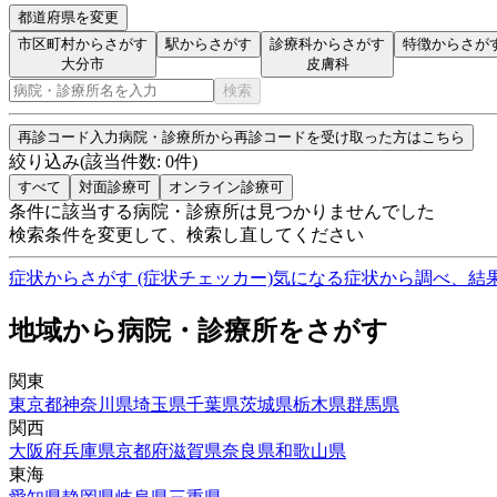
都道府県を変更
市区町村からさがす
駅からさがす
診療科からさがす
特徴からさが
大分市
皮膚科
検索
再診コード入力
病院・診療所から再診コードを受け取った方はこちら
絞り込み
(該当件数:
0
件)
すべて
対面診療可
オンライン診療可
条件に該当する病院・診療所は見つかりませんでした
検索条件を変更して、検索し直してください
症状からさがす (症状チェッカー)
気になる症状から調べ、結
地域から病院・診療所をさがす
関東
東京都
神奈川県
埼玉県
千葉県
茨城県
栃木県
群馬県
関西
大阪府
兵庫県
京都府
滋賀県
奈良県
和歌山県
東海