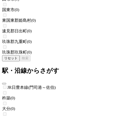
国東市
(
0
)
東国東郡姫島村
(
0
)
速見郡日出町
(
0
)
玖珠郡九重町
(
0
)
玖珠郡玖珠町
(
0
)
リセット
検索
駅・沿線からさがす
JR日豊本線(門司港～佐伯)
杵築
(
0
)
大分
(
0
)