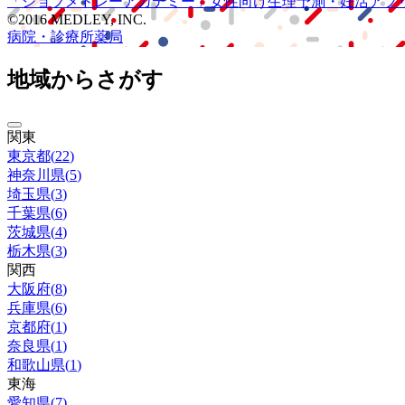
「ジョブメドレー
アカデミー」
女性向け
生理予測・妊活アプ
©2016 MEDLEY, INC.
病院・診療所
薬局
地域からさがす
関東
東京都
(
22
)
神奈川県
(
5
)
埼玉県
(
3
)
千葉県
(
6
)
茨城県
(
4
)
栃木県
(
3
)
関西
大阪府
(
8
)
兵庫県
(
6
)
京都府
(
1
)
奈良県
(
1
)
和歌山県
(
1
)
東海
愛知県
(
7
)