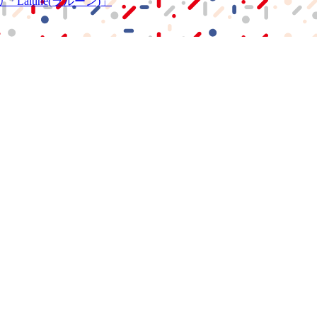
リ
「Lalune(ラルーン)」