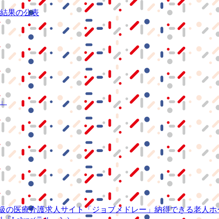
結果の公表
S」
級の
医療介護求人サイト
「ジョブメドレー」
納得できる
老人ホ