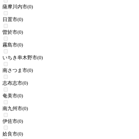
薩摩川内市
(
0
)
日置市
(
0
)
曽於市
(
0
)
霧島市
(
0
)
いちき串木野市
(
0
)
南さつま市
(
0
)
志布志市
(
0
)
奄美市
(
0
)
南九州市
(
0
)
伊佐市
(
0
)
姶良市
(
0
)