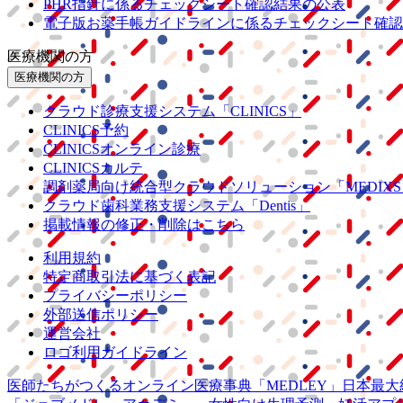
PHR指針に係るチェックシート確認結果の公表
電子版お薬手帳ガイドラインに係るチェックシート確認
医療機関の方
医療機関の方
クラウド診療
支援システム
「CLINICS」
CLINICS予約
CLINICSオンライン診療
CLINICSカルテ
調剤薬局向け統合型クラウドソリューション
「MEDIX
クラウド歯科業務
支援システム
「Dentis」
掲載情報の修正・削除はこちら
利用規約
特定商取引法に基づく表記
プライバシーポリシー
外部送信ポリシー
運営会社
ロゴ利用ガイドライン
医師たちがつくる
オンライン医療事典
「MEDLEY」
日本最大