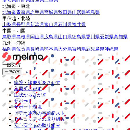
愛知県
静岡県
岐阜県
三重県
北海道・東北
北海道
青森県
岩手県
宮城県
秋田県
山形県
福島県
甲信越・北陸
山梨県
長野県
新潟県
富山県
石川県
福井県
中国・四国
鳥取県
島根県
岡山県
広島県
山口県
徳島県
香川県
愛媛県
高知県
九州・沖縄
福岡県
佐賀県
長崎県
熊本県
大分県
宮崎県
鹿児島県
沖縄県
一般の方
一般の方
病院・診療所をさがす
薬局をさがす
症状からさがす
サポート
サポート環境
ビデオ通話の事前テスト
セキュリティの取り組み
安心安全への取り組み