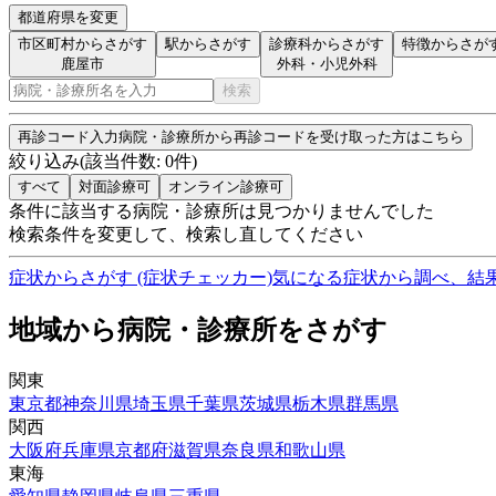
都道府県を変更
市区町村からさがす
駅からさがす
診療科からさがす
特徴からさが
鹿屋市
外科・小児外科
検索
再診コード入力
病院・診療所から再診コードを受け取った方はこちら
絞り込み
(該当件数:
0
件)
すべて
対面診療可
オンライン診療可
条件に該当する病院・診療所は見つかりませんでした
検索条件を変更して、検索し直してください
症状からさがす (症状チェッカー)
気になる症状から調べ、結
地域から病院・診療所をさがす
関東
東京都
神奈川県
埼玉県
千葉県
茨城県
栃木県
群馬県
関西
大阪府
兵庫県
京都府
滋賀県
奈良県
和歌山県
東海