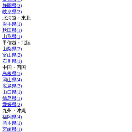
静岡県
(
3
)
岐阜県
(
2
)
北海道・東北
岩手県
(
1
)
秋田県
(
1
)
山形県
(
1
)
甲信越・北陸
山梨県
(
2
)
富山県
(
2
)
石川県
(
1
)
中国・四国
島根県
(
1
)
岡山県
(
4
)
広島県
(
3
)
山口県
(
1
)
徳島県
(
1
)
愛媛県
(
2
)
九州・沖縄
福岡県
(
4
)
熊本県
(
1
)
宮崎県
(
1
)