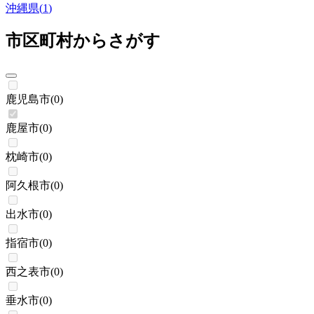
沖縄県
(
1
)
市区町村からさがす
鹿児島市
(
0
)
鹿屋市
(
0
)
枕崎市
(
0
)
阿久根市
(
0
)
出水市
(
0
)
指宿市
(
0
)
西之表市
(
0
)
垂水市
(
0
)