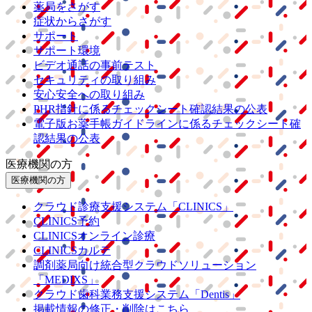
薬局をさがす
症状からさがす
サポート
サポート環境
ビデオ通話の事前テスト
セキュリティの取り組み
安心安全への取り組み
PHR指針に係るチェックシート確認結果の公表
電子版お薬手帳ガイドラインに係るチェックシート確
認結果の公表
医療機関の方
医療機関の方
クラウド診療
支援システム
「CLINICS」
CLINICS予約
CLINICSオンライン診療
CLINICSカルテ
調剤薬局向け統合型クラウドソリューション
「MEDIXS」
クラウド歯科業務
支援システム
「Dentis」
掲載情報の修正・削除はこちら