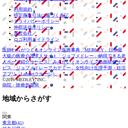
利用規約
特定商取引法に基づく表記
プライバシーポリシー
外部送信ポリシー
運営会社
ロゴ利用ガイドライン
医師たちがつくる
オンライン医療事典
「MEDLEY」
日本最
大級の
医療介護求人サイト
「ジョブメドレー」
納得できる
老
人ホーム紹介サービス
「みんかい」
オンライン
動画研修サー
ビス
「ジョブメドレー
アカデミー」
女性向け
生理予測・妊活
アプリ
「Lalune(ラルーン)」
©2016 MEDLEY, INC.
病院・診療所
薬局
地域からさがす
関東
東京都
(
41
)