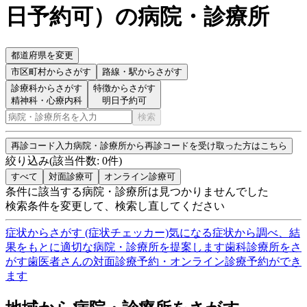
日予約可
）
の病院・診療所
都道府県を変更
市区町村
からさがす
路線・駅
からさがす
診療科からさがす
特徴からさがす
精神科・心療内科
明日予約可
検索
再診コード入力
病院・診療所から再診コードを受け取った方はこちら
絞り込み
(該当件数:
0
件)
すべて
対面診療可
オンライン診療可
条件に該当する病院・診療所は見つかりませんでした
検索条件を変更して、検索し直してください
症状からさがす (症状チェッカー)
気になる症状から調べ、結
果をもとに適切な病院・診療所を提案します
歯科診療所をさ
がす
歯医者さんの対面診療予約・オンライン診療予約ができ
ます