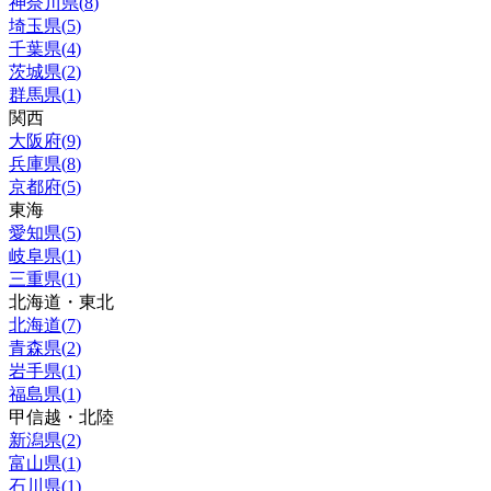
神奈川県
(
8
)
埼玉県
(
5
)
千葉県
(
4
)
茨城県
(
2
)
群馬県
(
1
)
関西
大阪府
(
9
)
兵庫県
(
8
)
京都府
(
5
)
東海
愛知県
(
5
)
岐阜県
(
1
)
三重県
(
1
)
北海道・東北
北海道
(
7
)
青森県
(
2
)
岩手県
(
1
)
福島県
(
1
)
甲信越・北陸
新潟県
(
2
)
富山県
(
1
)
石川県
(
1
)