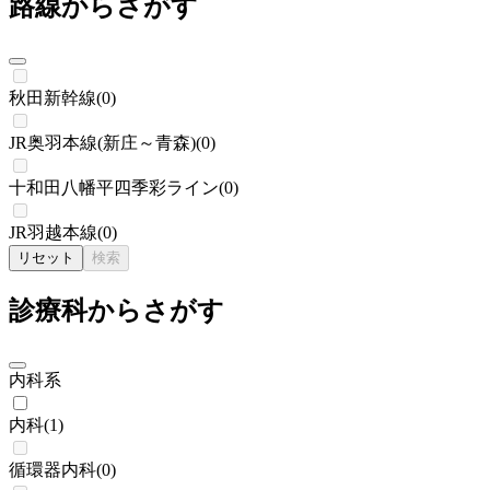
路線からさがす
秋田新幹線
(
0
)
JR奥羽本線(新庄～青森)
(
0
)
十和田八幡平四季彩ライン
(
0
)
JR羽越本線
(
0
)
リセット
検索
診療科からさがす
内科系
内科
(
1
)
循環器内科
(
0
)