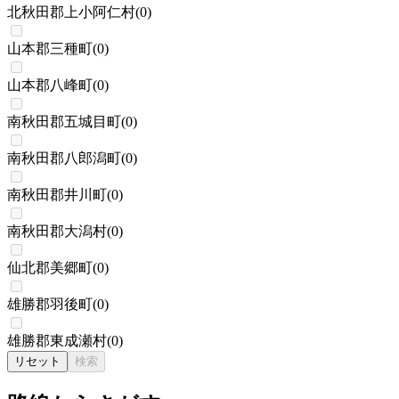
北秋田郡上小阿仁村
(
0
)
山本郡三種町
(
0
)
山本郡八峰町
(
0
)
南秋田郡五城目町
(
0
)
南秋田郡八郎潟町
(
0
)
南秋田郡井川町
(
0
)
南秋田郡大潟村
(
0
)
仙北郡美郷町
(
0
)
雄勝郡羽後町
(
0
)
雄勝郡東成瀬村
(
0
)
リセット
検索