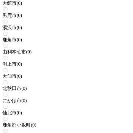
大館市
(
0
)
男鹿市
(
0
)
湯沢市
(
0
)
鹿角市
(
0
)
由利本荘市
(
0
)
潟上市
(
0
)
大仙市
(
0
)
北秋田市
(
0
)
にかほ市
(
0
)
仙北市
(
0
)
鹿角郡小坂町
(
0
)