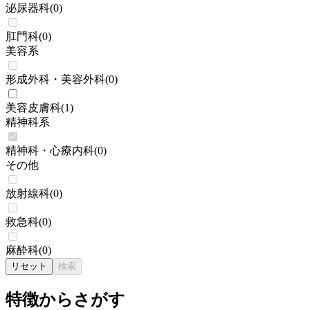
泌尿器科
(
0
)
肛門科
(
0
)
美容系
形成外科・美容外科
(
0
)
美容皮膚科
(
1
)
精神科系
精神科・心療内科
(
0
)
その他
放射線科
(
0
)
救急科
(
0
)
麻酔科
(
0
)
リセット
検索
特徴からさがす