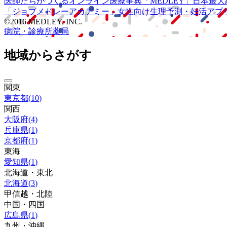
医師たちがつくる
オンライン医療事典
「MEDLEY」
日本最大
「ジョブメドレー
アカデミー」
女性向け
生理予測・妊活アプ
©2016 MEDLEY, INC.
病院・診療所
薬局
地域からさがす
関東
東京都
(
10
)
関西
大阪府
(
4
)
兵庫県
(
1
)
京都府
(
1
)
東海
愛知県
(
1
)
北海道・東北
北海道
(
3
)
甲信越・北陸
中国・四国
広島県
(
1
)
九州・沖縄