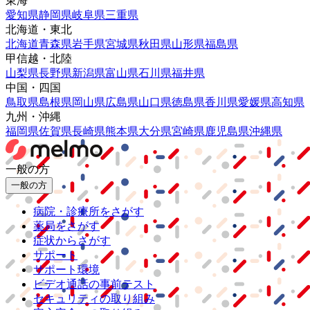
東海
愛知県
静岡県
岐阜県
三重県
北海道・東北
北海道
青森県
岩手県
宮城県
秋田県
山形県
福島県
甲信越・北陸
山梨県
長野県
新潟県
富山県
石川県
福井県
中国・四国
鳥取県
島根県
岡山県
広島県
山口県
徳島県
香川県
愛媛県
高知県
九州・沖縄
福岡県
佐賀県
長崎県
熊本県
大分県
宮崎県
鹿児島県
沖縄県
一般の方
一般の方
病院・診療所をさがす
薬局をさがす
症状からさがす
サポート
サポート環境
ビデオ通話の事前テスト
セキュリティの取り組み