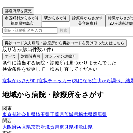
都道府県を変更
市区町村からさがす
駅からさがす
診療科からさがす
特徴からさが
福島県福島市
美容皮膚科
20時以降診療
検索
再診コード入力
病院・診療所から再診コードを受け取った方はこちら
絞り込み
(該当件数:
0
件)
すべて
対面診療可
オンライン診療可
条件に該当する病院・診療所は見つかりませんでした
検索条件を変更して、検索し直してください
症状からさがす (症状チェッカー)
気になる症状から調べ、結
地域から病院・診療所をさがす
関東
東京都
神奈川県
埼玉県
千葉県
茨城県
栃木県
群馬県
関西
大阪府
兵庫県
京都府
滋賀県
奈良県
和歌山県