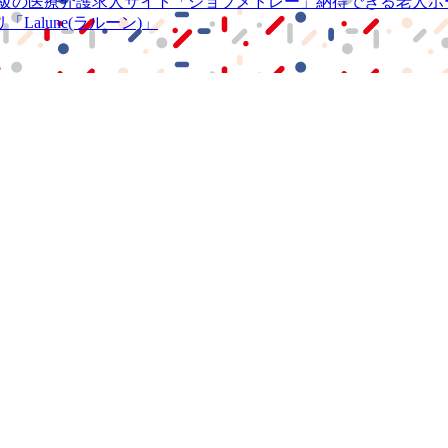
級の
医療介護求人サイト
「ジョブメドレー」
納得できる
老人ホ
リ
「Lalune(ラルーン)」