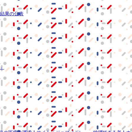
結果の公表
S」