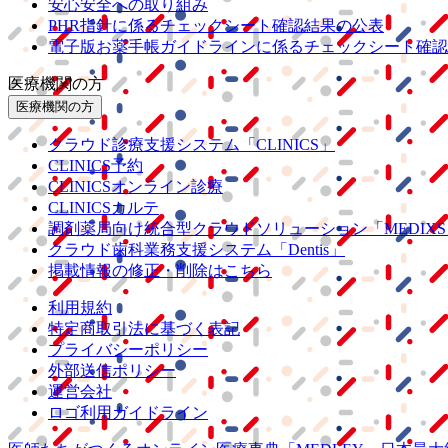
安心安全への取り組み
PHR指針に係るチェックシート確認結果の公表
電子版お薬手帳ガイドラインに係るチェックシート確認
医療機関の方
医療機関の方
クラウド診療
支援システム
「CLINICS」
CLINICS予約
CLINICSオンライン診療
CLINICSカルテ
調剤薬局向け統合型クラウドソリューション
「MEDIX
クラウド歯科業務
支援システム
「Dentis」
掲載情報の修正・削除はこちら
利用規約
特定商取引法に基づく表記
プライバシーポリシー
外部送信ポリシー
運営会社
ロゴ利用ガイドライン