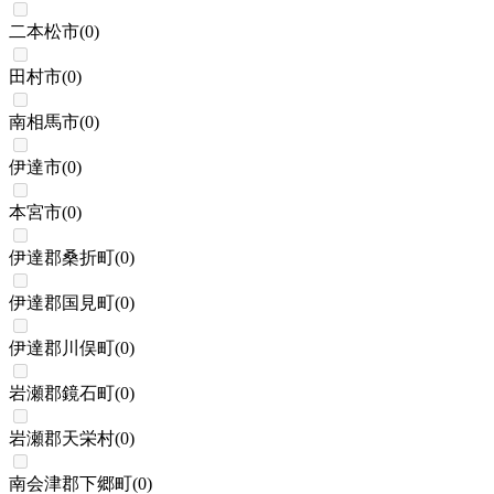
二本松市
(
0
)
田村市
(
0
)
南相馬市
(
0
)
伊達市
(
0
)
本宮市
(
0
)
伊達郡桑折町
(
0
)
伊達郡国見町
(
0
)
伊達郡川俣町
(
0
)
岩瀬郡鏡石町
(
0
)
岩瀬郡天栄村
(
0
)
南会津郡下郷町
(
0
)