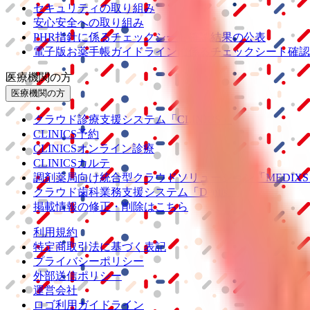
セキュリティの取り組み
安心安全への取り組み
PHR指針に係るチェックシート確認結果の公表
電子版お薬手帳ガイドラインに係るチェックシート確認
医療機関の方
医療機関の方
クラウド診療
支援システム
「CLINICS」
CLINICS予約
CLINICSオンライン診療
CLINICSカルテ
調剤薬局向け統合型クラウドソリューション
「MEDIX
クラウド歯科業務
支援システム
「Dentis」
掲載情報の修正・削除はこちら
利用規約
特定商取引法に基づく表記
プライバシーポリシー
外部送信ポリシー
運営会社
ロゴ利用ガイドライン