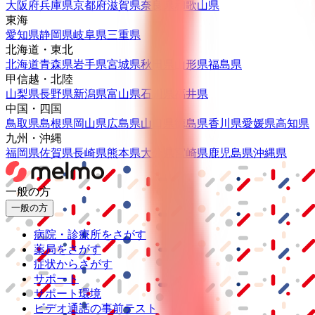
大阪府
兵庫県
京都府
滋賀県
奈良県
和歌山県
東海
愛知県
静岡県
岐阜県
三重県
北海道・東北
北海道
青森県
岩手県
宮城県
秋田県
山形県
福島県
甲信越・北陸
山梨県
長野県
新潟県
富山県
石川県
福井県
中国・四国
鳥取県
島根県
岡山県
広島県
山口県
徳島県
香川県
愛媛県
高知県
九州・沖縄
福岡県
佐賀県
長崎県
熊本県
大分県
宮崎県
鹿児島県
沖縄県
一般の方
一般の方
病院・診療所をさがす
薬局をさがす
症状からさがす
サポート
サポート環境
ビデオ通話の事前テスト