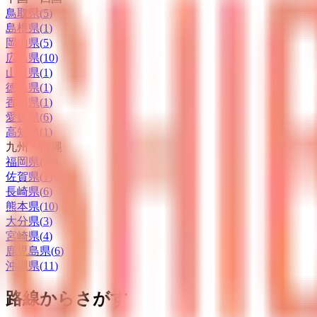
鳥取県
(
5
)
島根県
(
1
)
岡山県
(
5
)
広島県
(
10
)
山口県
(
1
)
徳島県
(
1
)
香川県
(
1
)
愛媛県
(
6
)
高知県
(
1
)
九州・沖縄
福岡県
(
26
)
佐賀県
(
1
)
長崎県
(
6
)
熊本県
(
10
)
大分県
(
3
)
宮崎県
(
4
)
鹿児島県
(
6
)
沖縄県
(
11
)
路線からさがす