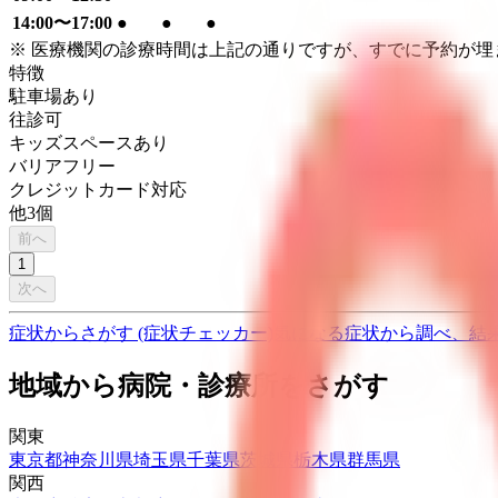
14:00〜17:00
●
●
●
※ 医療機関の診療時間は上記の通りですが、すでに予約が
特徴
駐車場あり
往診可
キッズスペースあり
バリアフリー
クレジットカード対応
他
3
個
前へ
1
次へ
症状からさがす (症状チェッカー)
気になる症状から調べ、結
地域から病院・診療所をさがす
関東
東京都
神奈川県
埼玉県
千葉県
茨城県
栃木県
群馬県
関西