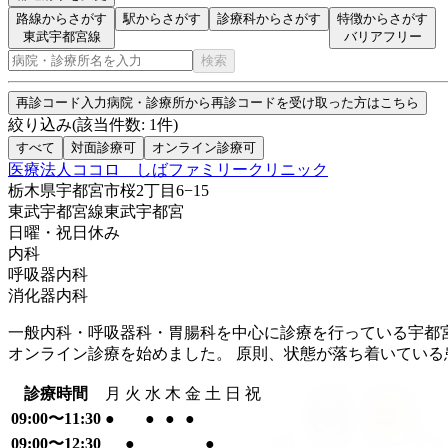
路線からさがす
駅からさがす
診療科からさがす
特徴からさがす
東武宇都宮線
バリアフリー
検索
再診コード入力
病院・診療所から再診コードを受け取った方はこちら
絞り込み
(該当件数:
1
件)
すべて
対面診療可
オンライン診療可
医療法人ココロ しばファミリークリニック
栃木県宇都宮市桜2丁目6−15
東武宇都宮線
東武宇都宮
日曜・祝日
休み
内科
呼吸器内科
消化器内科
一般内科・呼吸器科・胃腸科を中心に診療を行っている宇都
オンライン診療を始めました。 原則、状態が落ち着いてい
診療時間
月
火
水
木
金
土
日
祝
09:00〜11:30
●
●
●
●
09:00〜12:30
●
●