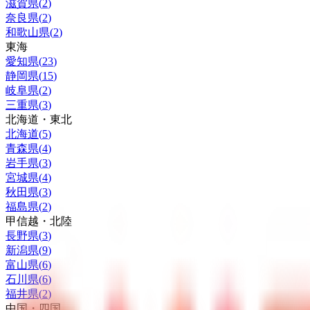
滋賀県
(
2
)
奈良県
(
2
)
和歌山県
(
2
)
東海
愛知県
(
23
)
静岡県
(
15
)
岐阜県
(
2
)
三重県
(
3
)
北海道・東北
北海道
(
5
)
青森県
(
4
)
岩手県
(
3
)
宮城県
(
4
)
秋田県
(
3
)
福島県
(
2
)
甲信越・北陸
長野県
(
3
)
新潟県
(
9
)
富山県
(
6
)
石川県
(
6
)
福井県
(
2
)
中国・四国