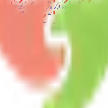
級の
医療介護求人サイト
「ジョブメドレー」
納得できる
老人ホ
リ
「Lalune(ラルーン)」