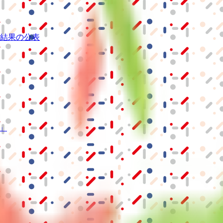
結果の公表
S」