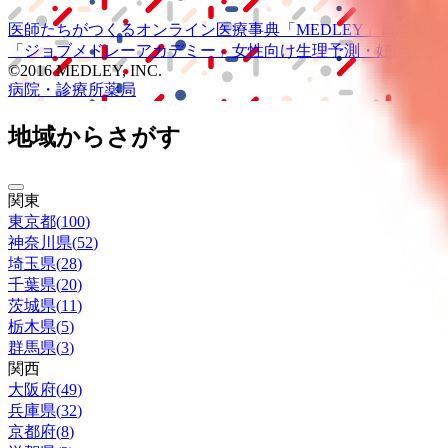
医師たちがつくる
オンライン医療事典
「MEDLEY」
日本最大
「ジョブメドレー
アカデミー」
女性向け
生理予測・妊活アプ
©2016 MEDLEY, INC.
病院・診療所
薬局
地域からさがす
関東
東京都
(
100
)
神奈川県
(
52
)
埼玉県
(
28
)
千葉県
(
20
)
茨城県
(
11
)
栃木県
(
5
)
群馬県
(
3
)
関西
大阪府
(
49
)
兵庫県
(
32
)
京都府
(
8
)