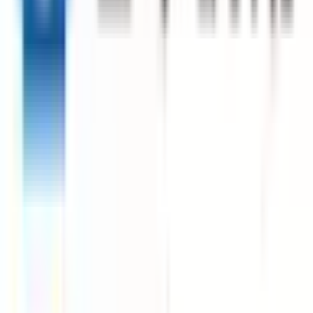
虻田郡喜茂別町
(
0
)
虻田郡京極町
(
0
)
虻田郡倶知安町
(
0
)
岩内郡岩内町
(
0
)
積丹郡積丹町
(
0
)
古平郡古平町
(
0
)
余市郡仁木町
(
0
)
余市郡余市町
(
1
)
空知郡南幌町
(
0
)
空知郡奈井江町
(
0
)
夕張郡由仁町
(
0
)