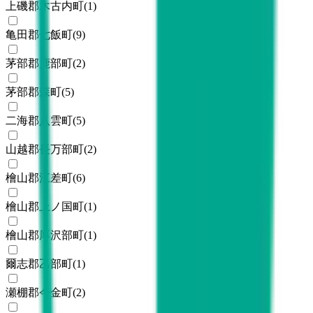
上磯郡木古内町
(
1
)
亀田郡七飯町
(
9
)
茅部郡鹿部町
(
2
)
茅部郡森町
(
5
)
二海郡八雲町
(
5
)
山越郡長万部町
(
2
)
檜山郡江差町
(
6
)
檜山郡上ノ国町
(
1
)
檜山郡厚沢部町
(
1
)
爾志郡乙部町
(
1
)
瀬棚郡今金町
(
2
)