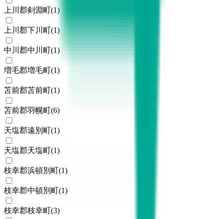
上川郡剣淵町
(
1
)
上川郡下川町
(
1
)
中川郡中川町
(
1
)
増毛郡増毛町
(
1
)
苫前郡苫前町
(
1
)
苫前郡羽幌町
(
6
)
天塩郡遠別町
(
1
)
天塩郡天塩町
(
1
)
枝幸郡浜頓別町
(
1
)
枝幸郡中頓別町
(
1
)
枝幸郡枝幸町
(
3
)