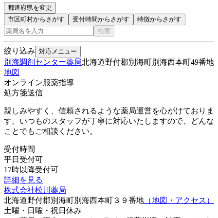
都道府県を変更
市区町村からさがす
受付時間からさがす
特徴からさがす
検索
絞り込み
対応メニュー
別海調剤センター薬局
北海道野付郡別海町別海西本町49番地
地図
オンライン服薬指導
処方箋送信
親しみやすく、信頼されるような薬局運営を心がけておりま
す。いつものスタッフが丁寧に対応いたしますので、どんな
ことでもご相談ください。
受付時間
平日受付可
17時以降受付可
詳細を見る
株式会社松川薬局
北海道野付郡別海町別海西本町３９番地
（地図・アクセス）
土曜・日曜・祝日
休み