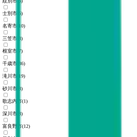
紋別市
(
6
)
士別市
(
6
)
名寄市
(
10
)
三笠市
(
3
)
根室市
(
7
)
千歳市
(
36
)
滝川市
(
19
)
砂川市
(
8
)
歌志内市
(
1
)
深川市
(
8
)
富良野市
(
12
)