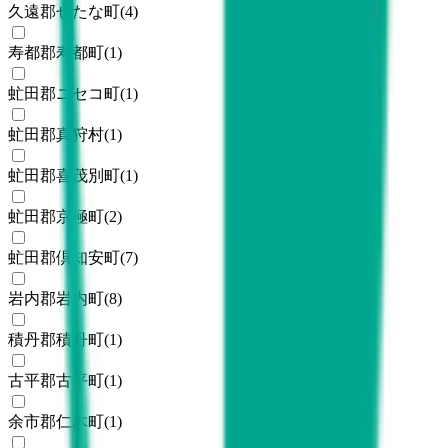
久遠郡せたな町
(
4
)
寿都郡寿都町
(
1
)
虻田郡ニセコ町
(
1
)
虻田郡真狩村
(
1
)
虻田郡喜茂別町
(
1
)
虻田郡京極町
(
2
)
虻田郡倶知安町
(
7
)
岩内郡岩内町
(
8
)
積丹郡積丹町
(
1
)
古平郡古平町
(
1
)
余市郡仁木町
(
1
)