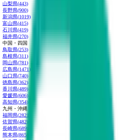
山梨県
(
443
)
長野県
(
900
)
新潟県
(
1019
)
富山県
(
415
)
石川県
(
419
)
福井県
(
270
)
中国・四国
鳥取県
(
253
)
島根県
(
311
)
岡山県
(
781
)
広島県
(
1471
)
山口県
(
740
)
徳島県
(
362
)
香川県
(
489
)
愛媛県
(
606
)
高知県
(
354
)
九州・沖縄
福岡県
(
2821
)
佐賀県
(
482
)
長崎県
(
689
)
熊本県
(
865
)