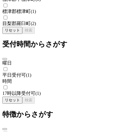
標津郡標津町
(
1
)
目梨郡羅臼町
(
2
)
リセット
検索
受付時間からさがす
曜日
平日受付可
(
1
)
時間
17時以降受付可
(
1
)
リセット
検索
特徴からさがす