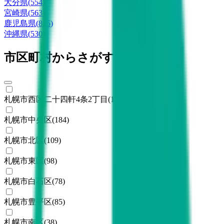
大分県
(
554
)
宮崎県
(
563
)
鹿児島県
(
815
)
沖縄県
(
530
)
市区町村からさがす
札幌市西区二十四軒4条2丁目
(
1
)
札幌市中央区
(
184
)
札幌市北区
(
109
)
札幌市東区
(
98
)
札幌市白石区
(
78
)
札幌市豊平区
(
85
)
札幌市南区
(
38
)