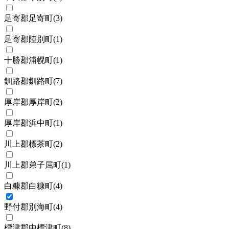
足寄郡足寄町
(
3
)
足寄郡陸別町
(
1
)
十勝郡浦幌町
(
1
)
釧路郡釧路町
(
7
)
厚岸郡厚岸町
(
2
)
厚岸郡浜中町
(
1
)
川上郡標茶町
(
2
)
川上郡弟子屈町
(
1
)
白糠郡白糠町
(
4
)
野付郡別海町
(
4
)
標津郡中標津町
(
8
)