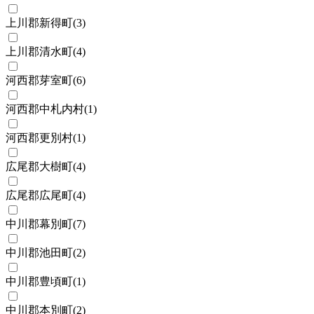
上川郡新得町
(
3
)
上川郡清水町
(
4
)
河西郡芽室町
(
6
)
河西郡中札内村
(
1
)
河西郡更別村
(
1
)
広尾郡大樹町
(
4
)
広尾郡広尾町
(
4
)
中川郡幕別町
(
7
)
中川郡池田町
(
2
)
中川郡豊頃町
(
1
)
中川郡本別町
(
2
)