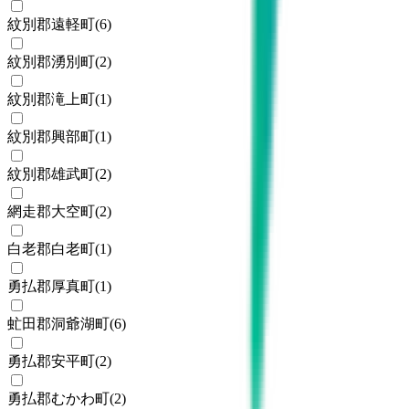
紋別郡遠軽町
(
6
)
紋別郡湧別町
(
2
)
紋別郡滝上町
(
1
)
紋別郡興部町
(
1
)
紋別郡雄武町
(
2
)
網走郡大空町
(
2
)
白老郡白老町
(
1
)
勇払郡厚真町
(
1
)
虻田郡洞爺湖町
(
6
)
勇払郡安平町
(
2
)
勇払郡むかわ町
(
2
)