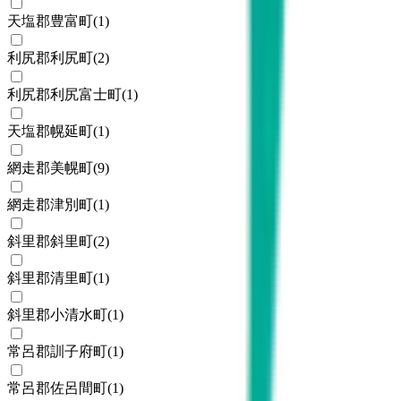
天塩郡豊富町
(
1
)
利尻郡利尻町
(
2
)
利尻郡利尻富士町
(
1
)
天塩郡幌延町
(
1
)
網走郡美幌町
(
9
)
網走郡津別町
(
1
)
斜里郡斜里町
(
2
)
斜里郡清里町
(
1
)
斜里郡小清水町
(
1
)
常呂郡訓子府町
(
1
)
常呂郡佐呂間町
(
1
)