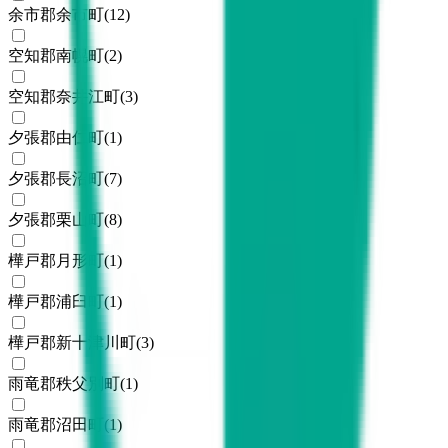
余市郡余市町
(
12
)
空知郡南幌町
(
2
)
空知郡奈井江町
(
3
)
夕張郡由仁町
(
1
)
夕張郡長沼町
(
7
)
夕張郡栗山町
(
8
)
樺戸郡月形町
(
1
)
樺戸郡浦臼町
(
1
)
樺戸郡新十津川町
(
3
)
雨竜郡秩父別町
(
1
)
雨竜郡沼田町
(
1
)