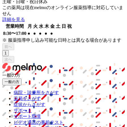
土曜・日曜・祝日
休み
この薬局は現在melmoのオンライン服薬指導に対応していま
せん
詳細を見る
営業時間
月
火
水
木
金
土
日
祝
8:30
〜
17:00
●
●
●
●
●
※ 服薬指導申し込み可能な日時とは異なる場合があります
前へ
1
次へ
一般の方
一般の方
病院・診療所をさがす
薬局をさがす
症状からさがす
サポート
サポート環境
ビデオ通話の事前テスト