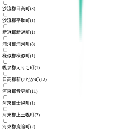
沙流郡日高町
(
3
)
沙流郡平取町
(
1
)
新冠郡新冠町
(
1
)
浦河郡浦河町
(
8
)
様似郡様似町
(
1
)
幌泉郡えりも町
(
1
)
日高郡新ひだか町
(
12
)
河東郡音更町
(
11
)
河東郡士幌町
(
1
)
河東郡上士幌町
(
3
)
河東郡鹿追町
(
2
)