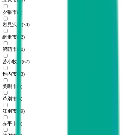
夕張市
(
3
)
岩見沢市
(
30
)
網走市
(
12
)
留萌市
(
10
)
苫小牧市
(
67
)
稚内市
(
13
)
美唄市
(
6
)
芦別市
(
4
)
江別市
(
49
)
赤平市
(
5
)