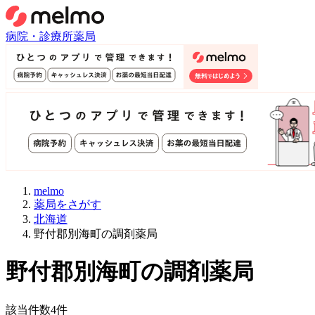
病院・診療所
薬局
melmo
薬局をさがす
北海道
野付郡別海町の調剤薬局
野付郡別海町
の調剤薬局
該当件数
4
件