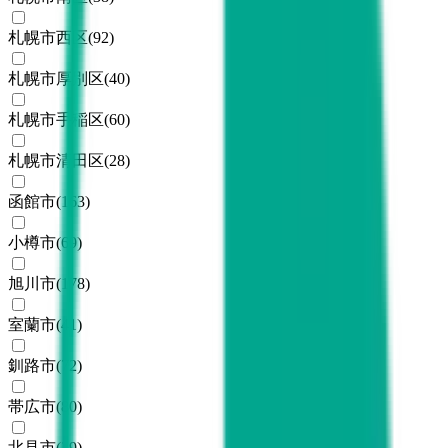
札幌市西区
(
92
)
札幌市厚別区
(
40
)
札幌市手稲区
(
60
)
札幌市清田区
(
28
)
函館市
(
163
)
小樽市
(
69
)
旭川市
(
178
)
室蘭市
(
41
)
釧路市
(
72
)
帯広市
(
80
)
北見市
(
39
)