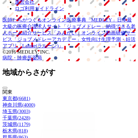
運営会社
ロゴ利用ガイドライン
医師たちがつくる
オンライン医療事典
「MEDLEY」
日本最
大級の
医療介護求人サイト
「ジョブメドレー」
納得できる
老
人ホーム紹介サービス
「みんかい」
オンライン
動画研修サー
ビス
「ジョブメドレー
アカデミー」
女性向け
生理予測・妊活
アプリ
「Lalune(ラルーン)」
©2016 MEDLEY, INC.
病院・診療所
薬局
地域からさがす
関東
東京都
(
6681
)
神奈川県
(
4000
)
埼玉県
(
3003
)
千葉県
(
2428
)
茨城県
(
1179
)
栃木県
(
818
)
群馬県
(
863
)