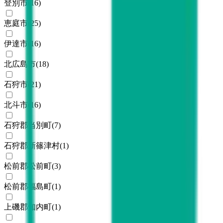
登別市
(
16
)
恵庭市
(
25
)
伊達市
(
16
)
北広島市
(
18
)
石狩市
(
21
)
北斗市
(
16
)
石狩郡当別町
(
7
)
石狩郡新篠津村
(
1
)
松前郡松前町
(
3
)
松前郡福島町
(
1
)
上磯郡知内町
(
1
)