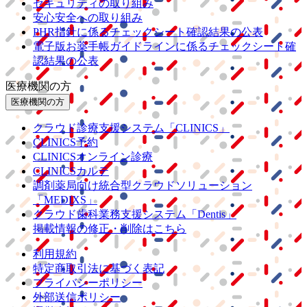
セキュリティの取り組み
安心安全への取り組み
PHR指針に係るチェックシート確認結果の公表
電子版お薬手帳ガイドラインに係るチェックシート確
認結果の公表
医療機関の方
医療機関の方
クラウド診療
支援システム
「CLINICS」
CLINICS予約
CLINICSオンライン診療
CLINICSカルテ
調剤薬局向け統合型クラウドソリューション
「MEDIXS」
クラウド歯科業務
支援システム
「Dentis」
掲載情報の修正・削除はこちら
利用規約
特定商取引法に基づく表記
プライバシーポリシー
外部送信ポリシー