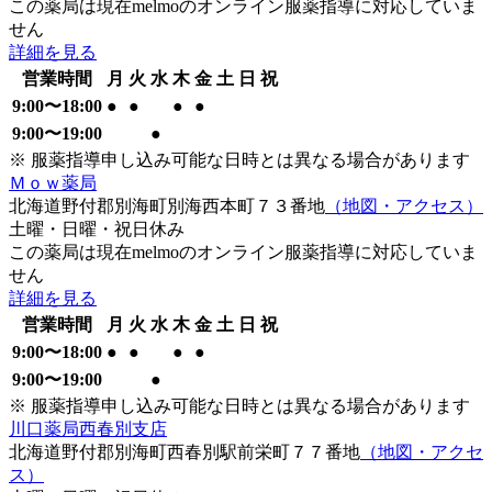
この薬局は現在melmoのオンライン服薬指導に対応していま
せん
詳細を見る
営業時間
月
火
水
木
金
土
日
祝
9:00
〜
18:00
●
●
●
●
9:00
〜
19:00
●
※ 服薬指導申し込み可能な日時とは異なる場合があります
Ｍｏｗ薬局
北海道野付郡別海町別海西本町７３番地
（地図・アクセス）
土曜・日曜・祝日
休み
この薬局は現在melmoのオンライン服薬指導に対応していま
せん
詳細を見る
営業時間
月
火
水
木
金
土
日
祝
9:00
〜
18:00
●
●
●
●
9:00
〜
19:00
●
※ 服薬指導申し込み可能な日時とは異なる場合があります
川口薬局西春別支店
北海道野付郡別海町西春別駅前栄町７７番地
（地図・アクセ
ス）