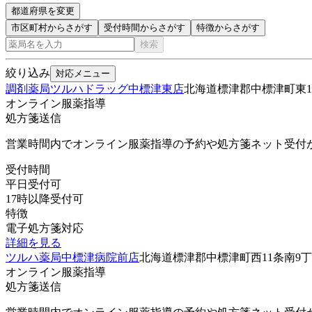
都道府県を変更
市区町村からさがす
受付時間からさがす
特徴からさがす
検索
絞り込み
対応メニュー
調剤薬局ツルハドラッグ中標津東店
北海道標津郡中標津町東18
オンライン服薬指導
処方箋送信
営業時間内でオンライン服薬指導の予約や処方箋ネット受付
受付時間
平日受付可
17時以降受付可
特徴
電子処方箋対応
詳細を見る
ツルハ薬局中標津病院前店
北海道標津郡中標津町西11条南9丁目
オンライン服薬指導
処方箋送信