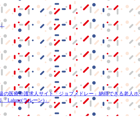
S」
級の
医療介護求人サイト
「ジョブメドレー」
納得できる
老人ホ
リ
「Lalune(ラルーン)」