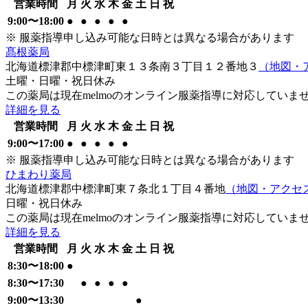
営業時間
月
火
水
木
金
土
日
祝
9:00
〜
18:00
●
●
●
●
●
※ 服薬指導申し込み可能な日時とは異なる場合があります
髙根薬局
北海道標津郡中標津町東１３条南３丁目１２番地３
（地図・
土曜・日曜・祝日
休み
この薬局は現在melmoのオンライン服薬指導に対応していま
詳細を見る
営業時間
月
火
水
木
金
土
日
祝
9:00
〜
17:00
●
●
●
●
●
※ 服薬指導申し込み可能な日時とは異なる場合があります
ひまわり薬局
北海道標津郡中標津町東７条北１丁目４番地
（地図・アクセ
日曜・祝日
休み
この薬局は現在melmoのオンライン服薬指導に対応していま
詳細を見る
営業時間
月
火
水
木
金
土
日
祝
8:30
〜
18:00
●
8:30
〜
17:30
●
●
●
●
9:00
〜
13:30
●