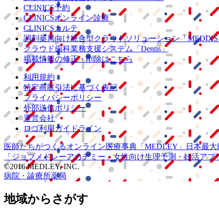
CLINICS予約
CLINICSオンライン診療
CLINICSカルテ
調剤薬局向け統合型クラウドソリューション
「MEDIX
クラウド歯科業務
支援システム
「Dentis」
掲載情報の修正・削除はこちら
利用規約
特定商取引法に基づく表記
プライバシーポリシー
外部送信ポリシー
運営会社
ロゴ利用ガイドライン
医師たちがつくる
オンライン医療事典
「MEDLEY」
日本最大
「ジョブメドレー
アカデミー」
女性向け
生理予測・妊活アプ
©2016 MEDLEY, INC.
病院・診療所
薬局
地域からさがす