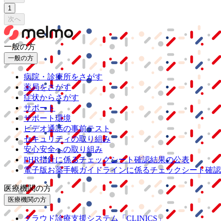
1
次へ
一般の方
一般の方
病院・診療所をさがす
薬局をさがす
症状からさがす
サポート
サポート環境
ビデオ通話の事前テスト
セキュリティの取り組み
安心安全への取り組み
PHR指針に係るチェックシート確認結果の公表
電子版お薬手帳ガイドラインに係るチェックシート確認
医療機関の方
医療機関の方
クラウド診療
支援システム
「CLINICS」