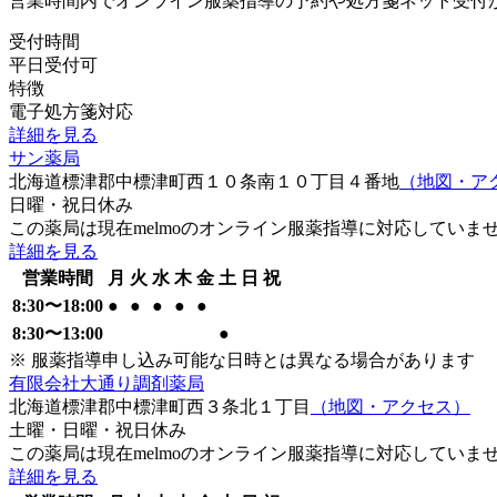
営業時間内でオンライン服薬指導の予約や処方箋ネット受付
受付時間
平日受付可
特徴
電子処方箋対応
詳細を見る
サン薬局
北海道標津郡中標津町西１０条南１０丁目４番地
（地図・ア
日曜・祝日
休み
この薬局は現在melmoのオンライン服薬指導に対応していま
詳細を見る
営業時間
月
火
水
木
金
土
日
祝
8:30
〜
18:00
●
●
●
●
●
8:30
〜
13:00
●
※ 服薬指導申し込み可能な日時とは異なる場合があります
有限会社大通り調剤薬局
北海道標津郡中標津町西３条北１丁目
（地図・アクセス）
土曜・日曜・祝日
休み
この薬局は現在melmoのオンライン服薬指導に対応していま
詳細を見る