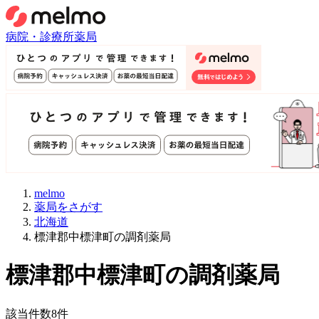
病院・診療所
薬局
melmo
薬局をさがす
北海道
標津郡中標津町の調剤薬局
標津郡中標津町
の調剤薬局
該当件数
8
件