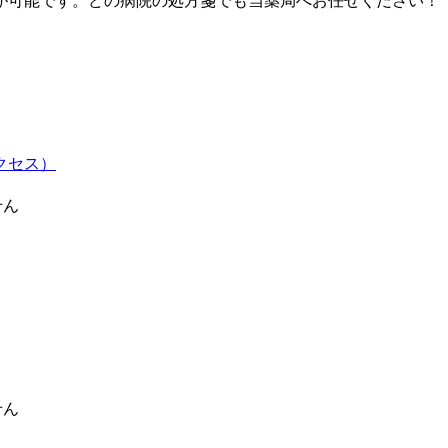
が可能です。どの病院の処方箋でも当薬局へお任せください！
クセス）
せん
せん