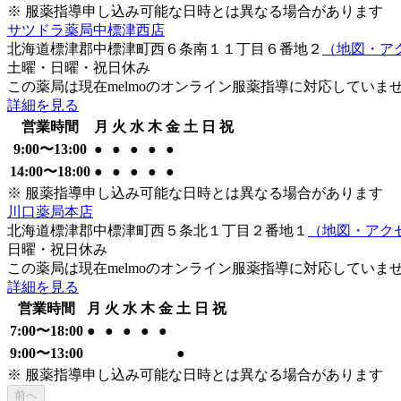
※ 服薬指導申し込み可能な日時とは異なる場合があります
サツドラ薬局中標津西店
北海道標津郡中標津町西６条南１１丁目６番地２
（地図・ア
土曜・日曜・祝日
休み
この薬局は現在melmoのオンライン服薬指導に対応していま
詳細を見る
営業時間
月
火
水
木
金
土
日
祝
9:00
〜
13:00
●
●
●
●
●
14:00
〜
18:00
●
●
●
●
●
※ 服薬指導申し込み可能な日時とは異なる場合があります
川口薬局本店
北海道標津郡中標津町西５条北１丁目２番地１
（地図・アク
日曜・祝日
休み
この薬局は現在melmoのオンライン服薬指導に対応していま
詳細を見る
営業時間
月
火
水
木
金
土
日
祝
7:00
〜
18:00
●
●
●
●
●
9:00
〜
13:00
●
※ 服薬指導申し込み可能な日時とは異なる場合があります
前へ